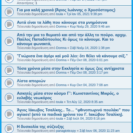
Απαντήσεις:
1
Για μια καλή χρονιά (Άγιος Ιωάννης ο Χρυσόστομος)
Τελευταία δημοσίευση από
toula
«
Τρί Ιαν 05, 2021 9:38 pm
Αυτά είναι τα λάθη που κάνουμε στα μνημόσυνα
Τελευταία δημοσίευση από
Domna
«
Κυρ Νοέμ 29, 2020 9:46 am
Από την μια το θυμιατό και από την άλλη το πούρο. αρχιμ.
Παύλος Παπαδόπουλος Κι όμως το κάνουμε. Και το
κάνουμε φωνακτά,
Τελευταία δημοσίευση από
Domna
«
Σάβ Νοέμ 14, 2020 1:38 pm
"Γνώρισα ἕνα ἀγόρι καὶ μοῦ λέει: ὅτι θέλει νὰ κάνουμε σέξ."
Τελευταία δημοσίευση από
Domna
«
Πέμ Οκτ 08, 2020 6:01 pm
Τόσα χρόνια μέσα στην Εκκλησία κι όμως ζεις αντίχριστα
Τελευταία δημοσίευση από
Domna
«
Πέμ Οκτ 08, 2020 3:17 pm
Λίστα αποριών
Τελευταία δημοσίευση από
Domna
«
Κυρ Οκτ 04, 2020 7:08 am
Ασκητές μέσα στον κόσμο Γ’: Κωνσταντίνος Μικρός, ο
ευλαβής νεωκόρος
Τελευταία δημοσίευση από
toula
«
Τετ Αύγ 12, 2020 8:35 am
Άγιος Ιάκωβος Τσαλίκης.. Το… “φθινοπωρινό πουλάκι” που
αγίασε! (από τα παιδικά χρόνια του Γ. Ιακώβου Τσαλίκη).
Τελευταία δημοσίευση από
toula
«
Σάβ Ιούλ 04, 2020 8:16 pm
Η δυσκολία της σύζευξης
Τελευταία δημοσίευση από
panagiotisspy
«
Σάβ Ιουν 06, 2020 11:23 am