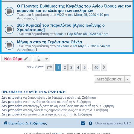
Ο Γέροντας Ευθύμιος της Καψάλας του Αγίου Όρους για τον
κορονοϊό και το κλείσιμο των εκκλησιών
Τελευταία δημοσίευση από
ΜΙΧΣ
«
Δευ Μάιος 25, 2020 4:10 pm
Απαντήσεις:
5
10/5 Κυριακή του παραλύτου [Άγιος Ιωάννης ο
Χρυσόστομος]
Τελευταία δημοσίευση από
toula
«
Παρ Μάιος 08, 2020 8:57 am
Μήνυμα απο τη Γερόντισσα Θέκλα
Τελευταία δημοσίευση από
nickzark
«
Τετ Απρ 15, 2020 6:44 pm
Απαντήσεις:
1
Νέο Θέμα
Σελίδα
1
από
40
1
2
3
4
5
40
Επόμενη
995 θέματα
…
Μετάβαση σε
ΠΡΟΣΒΆΣΕΙΣ ΣΕ ΑΥΤΉ ΤΗ Δ. ΣΥΖΉΤΗΣΗ
Δεν μπορείτε
να δημοσιεύετε νέα θέματα σε αυτή τη Δ. Συζήτηση
Δεν μπορείτε
να απαντάτε σε θέματα σε αυτή τη Δ. Συζήτηση
Δεν μπορείτε
να επεξεργάζεστε τις δημοσιεύσεις σας σε αυτή τη Δ. Συζήτηση
Δεν μπορείτε
να διαγράφετε τις δημοσιεύσεις σας σε αυτή τη Δ. Συζήτηση
Δεν μπορείτε
να επισυνάπτετε αρχεία σε αυτή τη Δ. Συζήτηση
Ευρετήριο Δ. Συζήτησης
Όλοι οι χρόνοι είναι
UTC
Δημιουργήθηκε από
phpBB
® Forum Software © phpBB Limited