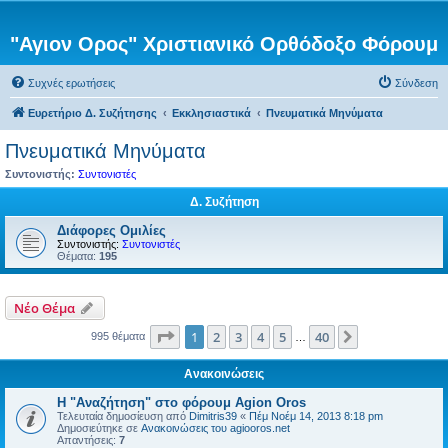
"Αγιον Ορος" Χριστιανικό Ορθόδοξο Φόρουμ
Συχνές ερωτήσεις
Σύνδεση
Ευρετήριο Δ. Συζήτησης
Εκκλησιαστικά
Πνευματικά Μηνύματα
Πνευματικά Μηνύματα
Συντονιστής:
Συντονιστές
Δ. Συζήτηση
Διάφορες Ομιλίες
Συντονιστής:
Συντονιστές
Θέματα:
195
Νέο Θέμα
Σελίδα
1
από
40
1
2
3
4
5
40
Επόμενη
995 θέματα
…
Ανακοινώσεις
Η "Αναζήτηση" στο φόρουμ Agion Oros
Τελευταία δημοσίευση από
Dimitris39
«
Πέμ Νοέμ 14, 2013 8:18 pm
Δημοσιεύτηκε σε
Ανακοινώσεις του agiooros.net
Απαντήσεις:
7