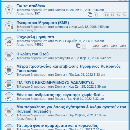
Για τα παιδάκια..
Τελευταία δημοσίευση από
Domna
«
Δευ Ιαν 10, 2011 6:46 am
Απαντήσεις:
157
1
13
14
15
16
…
Πνευματικά Μηνύματα (SMS)
Τελευταία δημοσίευση από
pavmaria
«
Κυρ Φεβ 12, 2006 4:59 pm
Απαντήσεις:
8
Ψυχοφελή μηνύματα...
Τελευταία δημοσίευση από
toula
«
Παρ Αύγ 07, 2026 10:50 am
Απαντήσεις:
44520
1
4450
4451
4452
4453
…
Η κρίση του Θεού
Τελευταία δημοσίευση από
proskynitis
«
Κυρ Φεβ 08, 2026 8:42 pm
Μέτρα προστασίας και επιβίωσης Ηγούμενος Κυπριανός
Γιάστσενκο
Τελευταία δημοσίευση από
Domna
«
Πέμ Δεκ 08, 2022 5:33 am
ΓΙΑ ΤΟΥΣ ΚΕΚΟΙΜΗΜΈΝΟΥΣ ΑΔΕΛΦΟΎΣ.
Τελευταία δημοσίευση από
Domna
«
Κυρ Σεπ 25, 2022 8:39 am
Εάν είσαι άνθρωπος της «αγάπης» χωρίς Θεό...
Τελευταία δημοσίευση από
filotas
«
Παρ Φεβ 11, 2022 7:32 am
Μια παράκληση για όσους αγάπησαν & ακόμα αγαπούν τον
Παντελή Παντελίδη
Τελευταία δημοσίευση από
Domna
«
Πέμ Φεβ 25, 2021 4:13 pm
Απαντήσεις:
1
Τά παρά φύσιν ἀμαρτήματα καί ὁ κορωνοϊός
Τελευταία δημοσίευση από
Domna
«
Πέμ Ιαν 14, 2021 7:34 pm