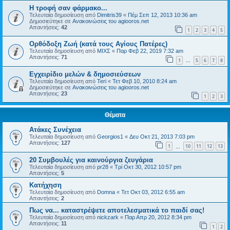
H τροφή σαν φάρμακο...
Τελευταία δημοσίευση από
Dimitris39
«
Πέμ Σεπ 12, 2013 10:36 am
Δημοσιεύτηκε σε
Ανακοινώσεις του agiooros.net
Απαντήσεις:
42
1
2
3
4
5
Ορθόδοξη Ζωή (κατά τους Αγίους Πατέρες)
Τελευταία δημοσίευση από
ΜΙΧΣ
«
Παρ Φεβ 22, 2019 7:32 am
Απαντήσεις:
71
1
5
6
7
8
…
Εγχειρίδιο μελών & δημοσιεύσεων
Τελευταία δημοσίευση από
Teri
«
Τετ Φεβ 10, 2010 8:24 am
Δημοσιεύτηκε σε
Ανακοινώσεις του agiooros.net
Απαντήσεις:
23
1
2
3
Θέματα
Ατάκες Συνέχεια
Τελευταία δημοσίευση από
Georgios1
«
Δευ Οκτ 21, 2013 7:03 pm
Απαντήσεις:
127
1
10
11
12
13
…
20 Συμβουλές για καινούργια ζευγάρια
Τελευταία δημοσίευση από
pr28
«
Τρί Οκτ 30, 2012 10:57 pm
Απαντήσεις:
5
Κατήχηση
Τελευταία δημοσίευση από
Domna
«
Τετ Οκτ 03, 2012 6:55 am
Απαντήσεις:
2
Πως να... καταστρέψετε αποτελεσματικά το παιδί σας!
Τελευταία δημοσίευση από
nickzark
«
Παρ Απρ 20, 2012 8:34 pm
Απαντήσεις:
11
1
2