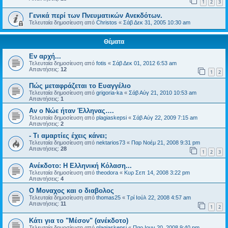
1
2
3
Γενικά περί των Πνευματικών Ανεκδότων.
Τελευταία δημοσίευση από
Christos
«
Σάβ Δεκ 31, 2005 10:30 am
Θέματα
Εν αρχή...
Τελευταία δημοσίευση από
fotis
«
Σάβ Δεκ 01, 2012 6:53 am
Απαντήσεις:
12
1
2
Πώς μεταφράζεται το Ευαγγέλιο
Τελευταία δημοσίευση από
grigoria-ka
«
Σάβ Αύγ 21, 2010 10:53 am
Απαντήσεις:
1
Aν ο Νώε ήταν Έλληνας….
Τελευταία δημοσίευση από
plagiaskepsi
«
Σάβ Αύγ 22, 2009 7:15 am
Απαντήσεις:
2
- Τι αμαρτίες έχεις κάνει;
Τελευταία δημοσίευση από
nektarios73
«
Παρ Νοέμ 21, 2008 9:31 pm
Απαντήσεις:
28
1
2
3
Ανέκδοτο: Η Ελληνική Κόλαση...
Τελευταία δημοσίευση από
theodora
«
Κυρ Σεπ 14, 2008 3:22 pm
Απαντήσεις:
4
Ο Μοναχος και ο διαβολος
Τελευταία δημοσίευση από
thomas25
«
Τρί Ιούλ 22, 2008 4:57 am
Απαντήσεις:
11
1
2
Κάτι για το "Μέσον" (ανέκδοτο)
Τελευταία δημοσίευση από
plagiaskepsi
«
Παρ Ιουν 20, 2008 9:40 pm