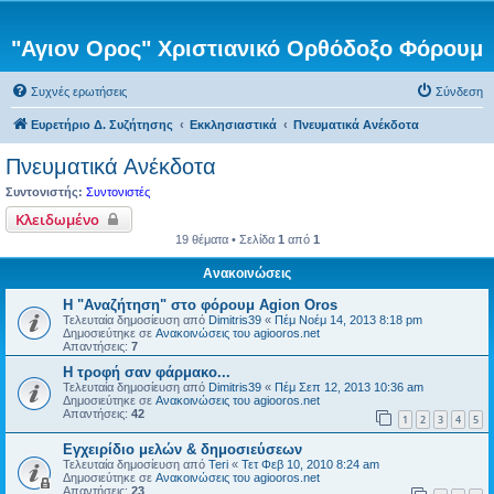
"Αγιον Ορος" Χριστιανικό Ορθόδοξο Φόρουμ
Συχνές ερωτήσεις
Σύνδεση
Ευρετήριο Δ. Συζήτησης
Εκκλησιαστικά
Πνευματικά Ανέκδοτα
Πνευματικά Ανέκδοτα
Συντονιστής:
Συντονιστές
Κλειδωμένο
19 θέματα • Σελίδα
1
από
1
Ανακοινώσεις
Η "Αναζήτηση" στο φόρουμ Agion Oros
Τελευταία δημοσίευση από
Dimitris39
«
Πέμ Νοέμ 14, 2013 8:18 pm
Δημοσιεύτηκε σε
Ανακοινώσεις του agiooros.net
Απαντήσεις:
7
H τροφή σαν φάρμακο...
Τελευταία δημοσίευση από
Dimitris39
«
Πέμ Σεπ 12, 2013 10:36 am
Δημοσιεύτηκε σε
Ανακοινώσεις του agiooros.net
Απαντήσεις:
42
1
2
3
4
5
Εγχειρίδιο μελών & δημοσιεύσεων
Τελευταία δημοσίευση από
Teri
«
Τετ Φεβ 10, 2010 8:24 am
Δημοσιεύτηκε σε
Ανακοινώσεις του agiooros.net
Απαντήσεις:
23