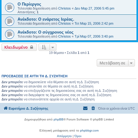
Ο Περίεργος
Τελευταία δημοσίευση από
Christos
«
Δευ Μαρ 27, 2006 5:45 pm
Απαντήσεις:
1
Ανέκδοτο: Ο ενάρετος Ιερέας.
Τελευταία δημοσίευση από
Christos
«
Τετ Μαρ 15, 2006 2:42 pm
Ανέκδοτο: Ο σύγχρονος νέος
Τελευταία δημοσίευση από
Christos
«
Τρί Μαρ 07, 2006 3:40 pm
Κλειδωμένο
19 θέματα • Σελίδα
1
από
1
Μετάβαση σε
ΠΡΟΣΒΆΣΕΙΣ ΣΕ ΑΥΤΉ ΤΗ Δ. ΣΥΖΉΤΗΣΗ
Δεν μπορείτε
να δημοσιεύετε νέα θέματα σε αυτή τη Δ. Συζήτηση
Δεν μπορείτε
να απαντάτε σε θέματα σε αυτή τη Δ. Συζήτηση
Δεν μπορείτε
να επεξεργάζεστε τις δημοσιεύσεις σας σε αυτή τη Δ. Συζήτηση
Δεν μπορείτε
να διαγράφετε τις δημοσιεύσεις σας σε αυτή τη Δ. Συζήτηση
Δεν μπορείτε
να επισυνάπτετε αρχεία σε αυτή τη Δ. Συζήτηση
Ευρετήριο Δ. Συζήτησης
Όλοι οι χρόνοι είναι
UTC
Δημιουργήθηκε από
phpBB
® Forum Software © phpBB Limited
Ελληνική μετάφραση από το
phpbbgr.com
Απόρρητο
|
Όροι