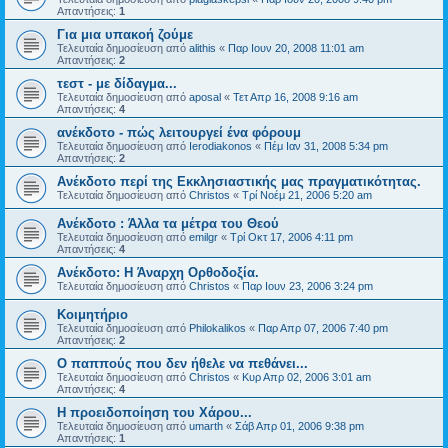
Απαντήσεις:
1
Για μια υπακοή ζούμε
Τελευταία δημοσίευση από
alithis
«
Παρ Ιουν 20, 2008 11:01 am
Απαντήσεις:
2
τεστ - με δίδαγμα...
Τελευταία δημοσίευση από
aposal
«
Τετ Απρ 16, 2008 9:16 am
Απαντήσεις:
4
ανέκδοτο - πώς λειτουργεί ένα φόρουμ
Τελευταία δημοσίευση από
Ierodiakonos
«
Πέμ Ιαν 31, 2008 5:34 pm
Απαντήσεις:
2
Ανέκδοτο περί της Εκκλησιαστικής μας πραγματικότητας.
Τελευταία δημοσίευση από
Christos
«
Τρί Νοέμ 21, 2006 5:20 am
Ανέκδοτο : Άλλα τα μέτρα του Θεού
Τελευταία δημοσίευση από
emilgr
«
Τρί Οκτ 17, 2006 4:11 pm
Απαντήσεις:
4
Ανέκδοτο: Η Άναρχη Ορθοδοξία.
Τελευταία δημοσίευση από
Christos
«
Παρ Ιουν 23, 2006 3:24 pm
Κοιμητήριο
Τελευταία δημοσίευση από
Philokalikos
«
Παρ Απρ 07, 2006 7:40 pm
Απαντήσεις:
2
Ο παππούς που δεν ήθελε να πεθάνει...
Τελευταία δημοσίευση από
Christos
«
Κυρ Απρ 02, 2006 3:01 am
Απαντήσεις:
4
Η προειδοποίηση του Χάρου...
Τελευταία δημοσίευση από
umarth
«
Σάβ Απρ 01, 2006 9:38 pm
Απαντήσεις:
1