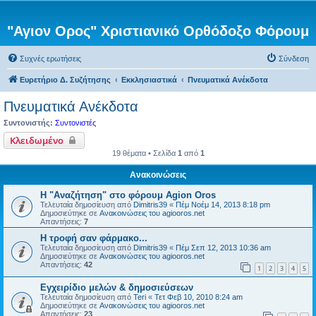
"Αγιον Ορος" Χριστιανικό Ορθόδοξο Φόρουμ
Συχνές ερωτήσεις
Σύνδεση
Ευρετήριο Δ. Συζήτησης
Εκκλησιαστικά
Πνευματικά Ανέκδοτα
Πνευματικά Ανέκδοτα
Συντονιστής:
Συντονιστές
Κλειδωμένο
19 θέματα • Σελίδα
1
από
1
Ανακοινώσεις
Η "Αναζήτηση" στο φόρουμ Agion Oros
Τελευταία δημοσίευση από
Dimitris39
«
Πέμ Νοέμ 14, 2013 8:18 pm
Δημοσιεύτηκε σε
Ανακοινώσεις του agiooros.net
Απαντήσεις:
7
H τροφή σαν φάρμακο...
Τελευταία δημοσίευση από
Dimitris39
«
Πέμ Σεπ 12, 2013 10:36 am
Δημοσιεύτηκε σε
Ανακοινώσεις του agiooros.net
Απαντήσεις:
42
1
2
3
4
5
Εγχειρίδιο μελών & δημοσιεύσεων
Τελευταία δημοσίευση από
Teri
«
Τετ Φεβ 10, 2010 8:24 am
Δημοσιεύτηκε σε
Ανακοινώσεις του agiooros.net
Απαντήσεις:
23