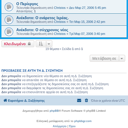
Ο Περίεργος
Τελευταία δημοσίευση από
Christos
«
Δευ Μαρ 27, 2006 5:45 pm
Απαντήσεις:
1
Ανέκδοτο: Ο ενάρετος Ιερέας.
Τελευταία δημοσίευση από
Christos
«
Τετ Μαρ 15, 2006 2:42 pm
Ανέκδοτο: Ο σύγχρονος νέος
Τελευταία δημοσίευση από
Christos
«
Τρί Μαρ 07, 2006 3:40 pm
Κλειδωμένο
19 θέματα • Σελίδα
1
από
1
Μετάβαση σε
ΠΡΟΣΒΆΣΕΙΣ ΣΕ ΑΥΤΉ ΤΗ Δ. ΣΥΖΉΤΗΣΗ
Δεν μπορείτε
να δημοσιεύετε νέα θέματα σε αυτή τη Δ. Συζήτηση
Δεν μπορείτε
να απαντάτε σε θέματα σε αυτή τη Δ. Συζήτηση
Δεν μπορείτε
να επεξεργάζεστε τις δημοσιεύσεις σας σε αυτή τη Δ. Συζήτηση
Δεν μπορείτε
να διαγράφετε τις δημοσιεύσεις σας σε αυτή τη Δ. Συζήτηση
Δεν μπορείτε
να επισυνάπτετε αρχεία σε αυτή τη Δ. Συζήτηση
Ευρετήριο Δ. Συζήτησης
Όλοι οι χρόνοι είναι
UTC
Δημιουργήθηκε από
phpBB
® Forum Software © phpBB Limited
Ελληνική μετάφραση από το
phpbbgr.com
Απόρρητο
|
Όροι