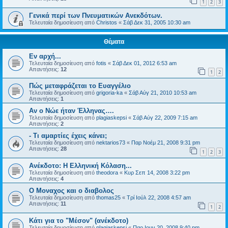
1
2
3
Γενικά περί των Πνευματικών Ανεκδότων.
Τελευταία δημοσίευση από
Christos
«
Σάβ Δεκ 31, 2005 10:30 am
Θέματα
Εν αρχή...
Τελευταία δημοσίευση από
fotis
«
Σάβ Δεκ 01, 2012 6:53 am
Απαντήσεις:
12
1
2
Πώς μεταφράζεται το Ευαγγέλιο
Τελευταία δημοσίευση από
grigoria-ka
«
Σάβ Αύγ 21, 2010 10:53 am
Απαντήσεις:
1
Aν ο Νώε ήταν Έλληνας….
Τελευταία δημοσίευση από
plagiaskepsi
«
Σάβ Αύγ 22, 2009 7:15 am
Απαντήσεις:
2
- Τι αμαρτίες έχεις κάνει;
Τελευταία δημοσίευση από
nektarios73
«
Παρ Νοέμ 21, 2008 9:31 pm
Απαντήσεις:
28
1
2
3
Ανέκδοτο: Η Ελληνική Κόλαση...
Τελευταία δημοσίευση από
theodora
«
Κυρ Σεπ 14, 2008 3:22 pm
Απαντήσεις:
4
Ο Μοναχος και ο διαβολος
Τελευταία δημοσίευση από
thomas25
«
Τρί Ιούλ 22, 2008 4:57 am
Απαντήσεις:
11
1
2
Κάτι για το "Μέσον" (ανέκδοτο)
Τελευταία δημοσίευση από
plagiaskepsi
«
Παρ Ιουν 20, 2008 9:40 pm