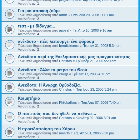
Απαντήσεις:
1
Για μια υπακοή ζούμε
Τελευταία δημοσίευση από
alithis
«
Παρ Ιουν 20, 2008 11:01 am
Απαντήσεις:
2
τεστ - με δίδαγμα...
Τελευταία δημοσίευση από
aposal
«
Τετ Απρ 16, 2008 9:16 am
Απαντήσεις:
4
ανέκδοτο - πώς λειτουργεί ένα φόρουμ
Τελευταία δημοσίευση από
Ierodiakonos
«
Πέμ Ιαν 31, 2008 5:34 pm
Απαντήσεις:
2
Ανέκδοτο περί της Εκκλησιαστικής μας πραγματικότητας.
Τελευταία δημοσίευση από
Christos
«
Τρί Νοέμ 21, 2006 5:20 am
Ανέκδοτο : Άλλα τα μέτρα του Θεού
Τελευταία δημοσίευση από
emilgr
«
Τρί Οκτ 17, 2006 4:11 pm
Απαντήσεις:
4
Ανέκδοτο: Η Άναρχη Ορθοδοξία.
Τελευταία δημοσίευση από
Christos
«
Παρ Ιουν 23, 2006 3:24 pm
Κοιμητήριο
Τελευταία δημοσίευση από
Philokalikos
«
Παρ Απρ 07, 2006 7:40 pm
Απαντήσεις:
2
Ο παππούς που δεν ήθελε να πεθάνει...
Τελευταία δημοσίευση από
Christos
«
Κυρ Απρ 02, 2006 3:01 am
Απαντήσεις:
4
Η προειδοποίηση του Χάρου...
Τελευταία δημοσίευση από
umarth
«
Σάβ Απρ 01, 2006 9:38 pm
Απαντήσεις:
1