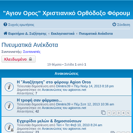
"Αγιον Ορος" Χριστιανικό Ορθόδοξο Φόρουμ
Συχνές ερωτήσεις
Σύνδεση
Ευρετήριο Δ. Συζήτησης
Εκκλησιαστικά
Πνευματικά Ανέκδοτα
Πνευματικά Ανέκδοτα
Συντονιστής:
Συντονιστές
Κλειδωμένο
19 θέματα • Σελίδα
1
από
1
Ανακοινώσεις
Η "Αναζήτηση" στο φόρουμ Agion Oros
Τελευταία δημοσίευση από
Dimitris39
«
Πέμ Νοέμ 14, 2013 8:18 pm
Δημοσιεύτηκε σε
Ανακοινώσεις του agiooros.net
Απαντήσεις:
7
H τροφή σαν φάρμακο...
Τελευταία δημοσίευση από
Dimitris39
«
Πέμ Σεπ 12, 2013 10:36 am
Δημοσιεύτηκε σε
Ανακοινώσεις του agiooros.net
Απαντήσεις:
42
1
2
3
4
5
Εγχειρίδιο μελών & δημοσιεύσεων
Τελευταία δημοσίευση από
Teri
«
Τετ Φεβ 10, 2010 8:24 am
Δημοσιεύτηκε σε
Ανακοινώσεις του agiooros.net
Απαντήσεις:
23