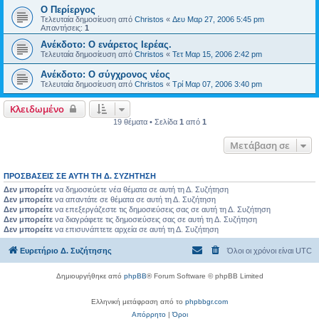
Ο Περίεργος
Τελευταία δημοσίευση από
Christos
«
Δευ Μαρ 27, 2006 5:45 pm
Απαντήσεις:
1
Ανέκδοτο: Ο ενάρετος Ιερέας.
Τελευταία δημοσίευση από
Christos
«
Τετ Μαρ 15, 2006 2:42 pm
Ανέκδοτο: Ο σύγχρονος νέος
Τελευταία δημοσίευση από
Christos
«
Τρί Μαρ 07, 2006 3:40 pm
Κλειδωμένο
19 θέματα • Σελίδα
1
από
1
Μετάβαση σε
ΠΡΟΣΒΆΣΕΙΣ ΣΕ ΑΥΤΉ ΤΗ Δ. ΣΥΖΉΤΗΣΗ
Δεν μπορείτε
να δημοσιεύετε νέα θέματα σε αυτή τη Δ. Συζήτηση
Δεν μπορείτε
να απαντάτε σε θέματα σε αυτή τη Δ. Συζήτηση
Δεν μπορείτε
να επεξεργάζεστε τις δημοσιεύσεις σας σε αυτή τη Δ. Συζήτηση
Δεν μπορείτε
να διαγράφετε τις δημοσιεύσεις σας σε αυτή τη Δ. Συζήτηση
Δεν μπορείτε
να επισυνάπτετε αρχεία σε αυτή τη Δ. Συζήτηση
Ευρετήριο Δ. Συζήτησης
Όλοι οι χρόνοι είναι
UTC
Δημιουργήθηκε από
phpBB
® Forum Software © phpBB Limited
Ελληνική μετάφραση από το
phpbbgr.com
Απόρρητο
|
Όροι