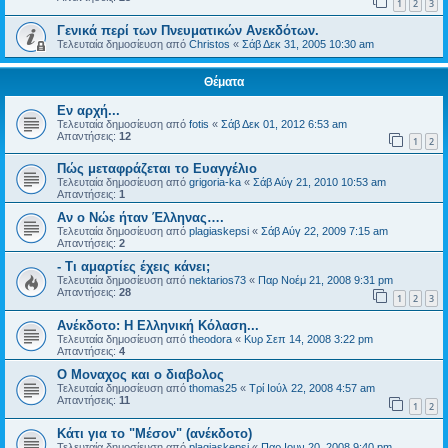
1
2
3
Γενικά περί των Πνευματικών Ανεκδότων.
Τελευταία δημοσίευση από
Christos
«
Σάβ Δεκ 31, 2005 10:30 am
Θέματα
Εν αρχή...
Τελευταία δημοσίευση από
fotis
«
Σάβ Δεκ 01, 2012 6:53 am
Απαντήσεις:
12
1
2
Πώς μεταφράζεται το Ευαγγέλιο
Τελευταία δημοσίευση από
grigoria-ka
«
Σάβ Αύγ 21, 2010 10:53 am
Απαντήσεις:
1
Aν ο Νώε ήταν Έλληνας….
Τελευταία δημοσίευση από
plagiaskepsi
«
Σάβ Αύγ 22, 2009 7:15 am
Απαντήσεις:
2
- Τι αμαρτίες έχεις κάνει;
Τελευταία δημοσίευση από
nektarios73
«
Παρ Νοέμ 21, 2008 9:31 pm
Απαντήσεις:
28
1
2
3
Ανέκδοτο: Η Ελληνική Κόλαση...
Τελευταία δημοσίευση από
theodora
«
Κυρ Σεπ 14, 2008 3:22 pm
Απαντήσεις:
4
Ο Μοναχος και ο διαβολος
Τελευταία δημοσίευση από
thomas25
«
Τρί Ιούλ 22, 2008 4:57 am
Απαντήσεις:
11
1
2
Κάτι για το "Μέσον" (ανέκδοτο)
Τελευταία δημοσίευση από
plagiaskepsi
«
Παρ Ιουν 20, 2008 9:40 pm