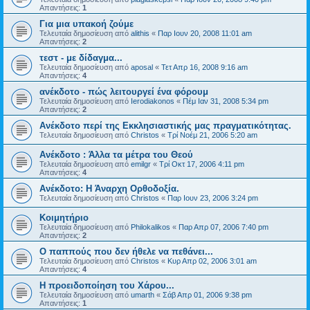
Απαντήσεις:
1
Για μια υπακοή ζούμε
Τελευταία δημοσίευση από
alithis
«
Παρ Ιουν 20, 2008 11:01 am
Απαντήσεις:
2
τεστ - με δίδαγμα...
Τελευταία δημοσίευση από
aposal
«
Τετ Απρ 16, 2008 9:16 am
Απαντήσεις:
4
ανέκδοτο - πώς λειτουργεί ένα φόρουμ
Τελευταία δημοσίευση από
Ierodiakonos
«
Πέμ Ιαν 31, 2008 5:34 pm
Απαντήσεις:
2
Ανέκδοτο περί της Εκκλησιαστικής μας πραγματικότητας.
Τελευταία δημοσίευση από
Christos
«
Τρί Νοέμ 21, 2006 5:20 am
Ανέκδοτο : Άλλα τα μέτρα του Θεού
Τελευταία δημοσίευση από
emilgr
«
Τρί Οκτ 17, 2006 4:11 pm
Απαντήσεις:
4
Ανέκδοτο: Η Άναρχη Ορθοδοξία.
Τελευταία δημοσίευση από
Christos
«
Παρ Ιουν 23, 2006 3:24 pm
Κοιμητήριο
Τελευταία δημοσίευση από
Philokalikos
«
Παρ Απρ 07, 2006 7:40 pm
Απαντήσεις:
2
Ο παππούς που δεν ήθελε να πεθάνει...
Τελευταία δημοσίευση από
Christos
«
Κυρ Απρ 02, 2006 3:01 am
Απαντήσεις:
4
Η προειδοποίηση του Χάρου...
Τελευταία δημοσίευση από
umarth
«
Σάβ Απρ 01, 2006 9:38 pm
Απαντήσεις:
1