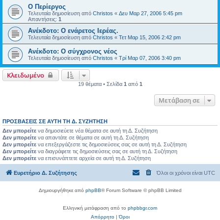
Ο Περίεργος
Τελευταία δημοσίευση από
Christos
«
Δευ Μαρ 27, 2006 5:45 pm
Απαντήσεις:
1
Ανέκδοτο: Ο ενάρετος Ιερέας.
Τελευταία δημοσίευση από
Christos
«
Τετ Μαρ 15, 2006 2:42 pm
Ανέκδοτο: Ο σύγχρονος νέος
Τελευταία δημοσίευση από
Christos
«
Τρί Μαρ 07, 2006 3:40 pm
Κλειδωμένο
19 θέματα • Σελίδα
1
από
1
Μετάβαση σε
ΠΡΟΣΒΆΣΕΙΣ ΣΕ ΑΥΤΉ ΤΗ Δ. ΣΥΖΉΤΗΣΗ
Δεν μπορείτε
να δημοσιεύετε νέα θέματα σε αυτή τη Δ. Συζήτηση
Δεν μπορείτε
να απαντάτε σε θέματα σε αυτή τη Δ. Συζήτηση
Δεν μπορείτε
να επεξεργάζεστε τις δημοσιεύσεις σας σε αυτή τη Δ. Συζήτηση
Δεν μπορείτε
να διαγράφετε τις δημοσιεύσεις σας σε αυτή τη Δ. Συζήτηση
Δεν μπορείτε
να επισυνάπτετε αρχεία σε αυτή τη Δ. Συζήτηση
Ευρετήριο Δ. Συζήτησης
Όλοι οι χρόνοι είναι
UTC
Δημιουργήθηκε από
phpBB
® Forum Software © phpBB Limited
Ελληνική μετάφραση από το
phpbbgr.com
Απόρρητο
|
Όροι