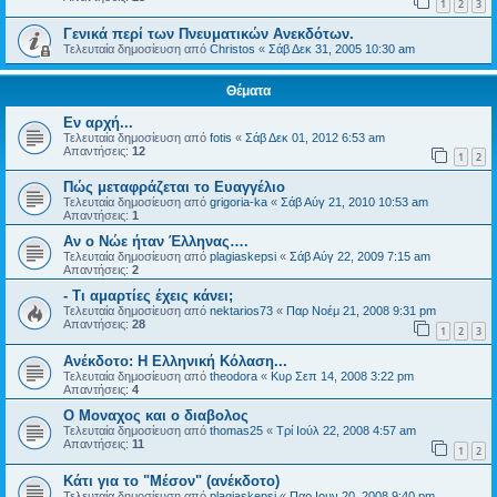
1
2
3
Γενικά περί των Πνευματικών Ανεκδότων.
Τελευταία δημοσίευση από
Christos
«
Σάβ Δεκ 31, 2005 10:30 am
Θέματα
Εν αρχή...
Τελευταία δημοσίευση από
fotis
«
Σάβ Δεκ 01, 2012 6:53 am
Απαντήσεις:
12
1
2
Πώς μεταφράζεται το Ευαγγέλιο
Τελευταία δημοσίευση από
grigoria-ka
«
Σάβ Αύγ 21, 2010 10:53 am
Απαντήσεις:
1
Aν ο Νώε ήταν Έλληνας….
Τελευταία δημοσίευση από
plagiaskepsi
«
Σάβ Αύγ 22, 2009 7:15 am
Απαντήσεις:
2
- Τι αμαρτίες έχεις κάνει;
Τελευταία δημοσίευση από
nektarios73
«
Παρ Νοέμ 21, 2008 9:31 pm
Απαντήσεις:
28
1
2
3
Ανέκδοτο: Η Ελληνική Κόλαση...
Τελευταία δημοσίευση από
theodora
«
Κυρ Σεπ 14, 2008 3:22 pm
Απαντήσεις:
4
Ο Μοναχος και ο διαβολος
Τελευταία δημοσίευση από
thomas25
«
Τρί Ιούλ 22, 2008 4:57 am
Απαντήσεις:
11
1
2
Κάτι για το "Μέσον" (ανέκδοτο)
Τελευταία δημοσίευση από
plagiaskepsi
«
Παρ Ιουν 20, 2008 9:40 pm