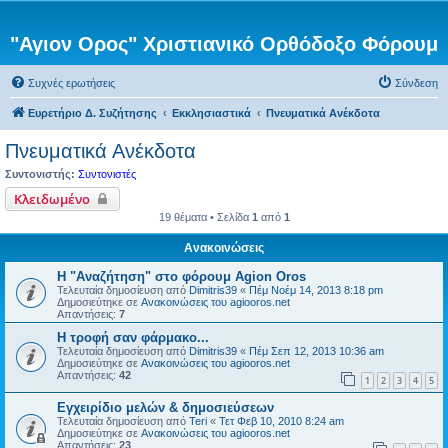
"Αγιον Ορος" Χριστιανικό Ορθόδοξο Φόρουμ
Συχνές ερωτήσεις
Σύνδεση
Ευρετήριο Δ. Συζήτησης
Εκκλησιαστικά
Πνευματικά Ανέκδοτα
Πνευματικά Ανέκδοτα
Συντονιστής:
Συντονιστές
Κλειδωμένο
19 θέματα • Σελίδα
1
από
1
Ανακοινώσεις
Η "Αναζήτηση" στο φόρουμ Agion Oros
Τελευταία δημοσίευση από
Dimitris39
«
Πέμ Νοέμ 14, 2013 8:18 pm
Δημοσιεύτηκε σε
Ανακοινώσεις του agiooros.net
Απαντήσεις:
7
H τροφή σαν φάρμακο...
Τελευταία δημοσίευση από
Dimitris39
«
Πέμ Σεπ 12, 2013 10:36 am
Δημοσιεύτηκε σε
Ανακοινώσεις του agiooros.net
Απαντήσεις:
42
1
2
3
4
5
Εγχειρίδιο μελών & δημοσιεύσεων
Τελευταία δημοσίευση από
Teri
«
Τετ Φεβ 10, 2010 8:24 am
Δημοσιεύτηκε σε
Ανακοινώσεις του agiooros.net
Απαντήσεις:
23