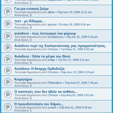
Απαντήσεις:
1
Για μια υπακοή ζούμε
Τελευταία δημοσίευση από
alithis
«
Παρ Ιουν 20, 2008 11:01 am
Απαντήσεις:
2
τεστ - με δίδαγμα...
Τελευταία δημοσίευση από
aposal
«
Τετ Απρ 16, 2008 9:16 am
Απαντήσεις:
4
ανέκδοτο - πώς λειτουργεί ένα φόρουμ
Τελευταία δημοσίευση από
Ierodiakonos
«
Πέμ Ιαν 31, 2008 5:34 pm
Απαντήσεις:
2
Ανέκδοτο περί της Εκκλησιαστικής μας πραγματικότητας.
Τελευταία δημοσίευση από
Christos
«
Τρί Νοέμ 21, 2006 5:20 am
Ανέκδοτο : Άλλα τα μέτρα του Θεού
Τελευταία δημοσίευση από
emilgr
«
Τρί Οκτ 17, 2006 4:11 pm
Απαντήσεις:
4
Ανέκδοτο: Η Άναρχη Ορθοδοξία.
Τελευταία δημοσίευση από
Christos
«
Παρ Ιουν 23, 2006 3:24 pm
Κοιμητήριο
Τελευταία δημοσίευση από
Philokalikos
«
Παρ Απρ 07, 2006 7:40 pm
Απαντήσεις:
2
Ο παππούς που δεν ήθελε να πεθάνει...
Τελευταία δημοσίευση από
Christos
«
Κυρ Απρ 02, 2006 3:01 am
Απαντήσεις:
4
Η προειδοποίηση του Χάρου...
Τελευταία δημοσίευση από
umarth
«
Σάβ Απρ 01, 2006 9:38 pm
Απαντήσεις:
1