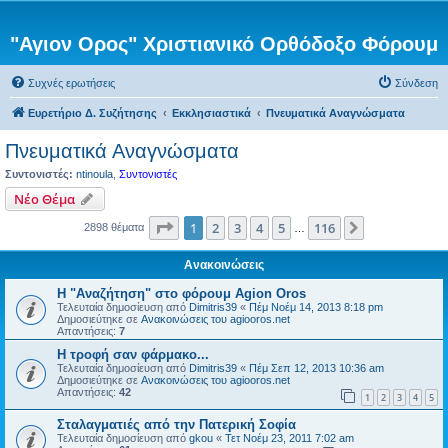
"Αγιον Ορος" Χριστιανικό Ορθόδοξο Φόρουμ
Συχνές ερωτήσεις
Σύνδεση
Ευρετήριο Δ. Συζήτησης
Εκκλησιαστικά
Πνευματικά Αναγνώσματα
Πνευματικά Αναγνώσματα
Συντονιστές:
ntinoula
,
Συντονιστές
Νέο Θέμα
Σελίδα
1
από
116
1
2
3
4
5
116
Επόμενη
2898 θέματα
…
Ανακοινώσεις
Η "Αναζήτηση" στο φόρουμ Agion Oros
Τελευταία δημοσίευση από
Dimitris39
«
Πέμ Νοέμ 14, 2013 8:18 pm
Δημοσιεύτηκε σε
Ανακοινώσεις του agiooros.net
Απαντήσεις:
7
H τροφή σαν φάρμακο...
Τελευταία δημοσίευση από
Dimitris39
«
Πέμ Σεπ 12, 2013 10:36 am
Δημοσιεύτηκε σε
Ανακοινώσεις του agiooros.net
Απαντήσεις:
42
1
2
3
4
5
Σταλαγματιές από την Πατερική Σοφία
Τελευταία δημοσίευση από
gkou
«
Τετ Νοέμ 23, 2011 7:02 am