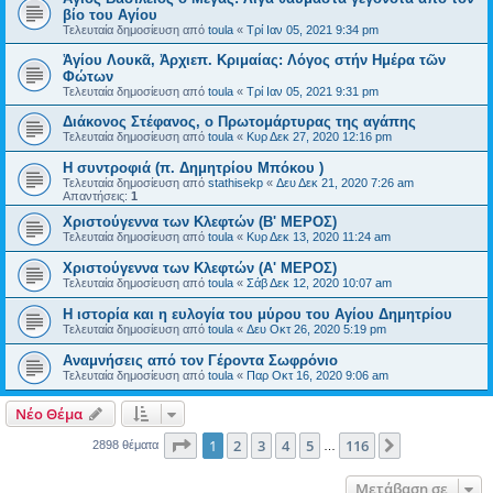
βίο του Αγίου
Τελευταία δημοσίευση από
toula
«
Τρί Ιαν 05, 2021 9:34 pm
Ἁγίου Λουκᾶ, Ἀρχιεπ. Κριμαίας: Λόγος στήν Ημέρα τῶν
Φώτων
Τελευταία δημοσίευση από
toula
«
Τρί Ιαν 05, 2021 9:31 pm
Διάκονος Στέφανος, ο Πρωτομάρτυρας της αγάπης
Τελευταία δημοσίευση από
toula
«
Κυρ Δεκ 27, 2020 12:16 pm
Η συντροφιά (π. Δημητρίου Μπόκου )
Τελευταία δημοσίευση από
stathisekp
«
Δευ Δεκ 21, 2020 7:26 am
Απαντήσεις:
1
Χριστούγεννα των Kλεφτών (B' ΜΕΡΟΣ)
Τελευταία δημοσίευση από
toula
«
Κυρ Δεκ 13, 2020 11:24 am
Χριστούγεννα των Kλεφτών (Α' ΜΕΡΟΣ)
Τελευταία δημοσίευση από
toula
«
Σάβ Δεκ 12, 2020 10:07 am
Η ιστορία και η ευλογία του μύρου του Αγίου Δημητρίου
Τελευταία δημοσίευση από
toula
«
Δευ Οκτ 26, 2020 5:19 pm
Αναμνήσεις από τον Γέροντα Σωφρόνιο
Τελευταία δημοσίευση από
toula
«
Παρ Οκτ 16, 2020 9:06 am
Νέο Θέμα
Σελίδα
1
από
116
1
2
3
4
5
116
Επόμενη
2898 θέματα
…
Μετάβαση σε