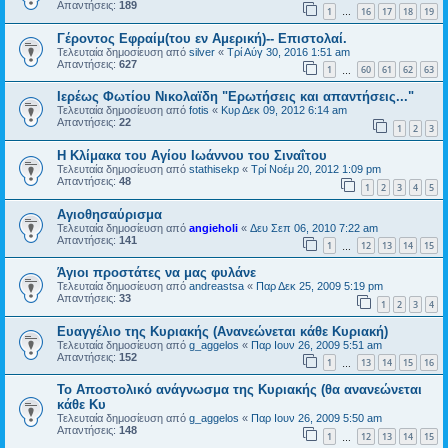
Απαντήσεις:
189
1
16
17
18
19
…
Γέροντος Εφραίμ(του εν Αμερική)-- Επιστολαί.
Τελευταία δημοσίευση από
silver
«
Τρί Αύγ 30, 2016 1:51 am
Απαντήσεις:
627
1
60
61
62
63
…
Ιερέως Φωτίου Νικολαϊδη "Ερωτήσεις και απαντήσεις..."
Τελευταία δημοσίευση από
fotis
«
Κυρ Δεκ 09, 2012 6:14 am
Απαντήσεις:
22
1
2
3
Η Κλίμακα του Αγίου Ιωάννου του Σιναΐτου
Τελευταία δημοσίευση από
stathisekp
«
Τρί Νοέμ 20, 2012 1:09 pm
Απαντήσεις:
48
1
2
3
4
5
Αγιοθησαύρισμα
Τελευταία δημοσίευση από
angieholi
«
Δευ Σεπ 06, 2010 7:22 am
Απαντήσεις:
141
1
12
13
14
15
…
Άγιοι προστάτες να μας φυλάνε
Τελευταία δημοσίευση από
andreastsa
«
Παρ Δεκ 25, 2009 5:19 pm
Απαντήσεις:
33
1
2
3
4
Ευαγγέλιο της Κυριακής (Ανανεώνεται κάθε Κυριακή)
Τελευταία δημοσίευση από
g_aggelos
«
Παρ Ιουν 26, 2009 5:51 am
Απαντήσεις:
152
1
13
14
15
16
…
Το Αποστολικό ανάγνωσμα της Κυριακής (θα ανανεώνεται
κάθε Κυ
Τελευταία δημοσίευση από
g_aggelos
«
Παρ Ιουν 26, 2009 5:50 am
Απαντήσεις:
148
1
12
13
14
15
…