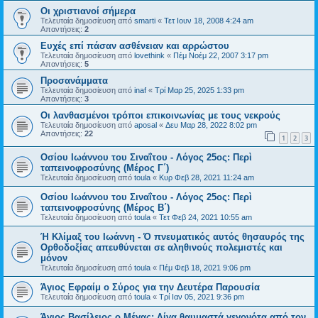
Οι χριστιανοί σήμερα
Τελευταία δημοσίευση από
smarti
«
Τετ Ιουν 18, 2008 4:24 am
Απαντήσεις:
2
Ευχές επί πάσαν ασθένειαν και αρρώστου
Τελευταία δημοσίευση από
lovethink
«
Πέμ Νοέμ 22, 2007 3:17 pm
Απαντήσεις:
5
Προσανάμματα
Τελευταία δημοσίευση από
inaf
«
Τρί Μαρ 25, 2025 1:33 pm
Απαντήσεις:
3
Οι λανθασμένοι τρόποι επικοινωνίας με τους νεκρούς
Τελευταία δημοσίευση από
aposal
«
Δευ Μαρ 28, 2022 8:02 pm
Απαντήσεις:
22
1
2
3
Οσίου Ιωάννου του Σιναΐτου - Λόγος 25ος: Περὶ
ταπεινοφροσύνης (Μέρος Γ΄)
Τελευταία δημοσίευση από
toula
«
Κυρ Φεβ 28, 2021 11:24 am
Οσίου Ιωάννου του Σιναΐτου - Λόγος 25ος: Περὶ
ταπεινοφροσύνης (Μέρος B΄)
Τελευταία δημοσίευση από
toula
«
Τετ Φεβ 24, 2021 10:55 am
Ή Κλίμαξ του Ιωάννη - Ό πνευματικός αυτός θησαυρός της
Ορθοδοξίας απευθύνεται σε αληθινούς πολεμιστές και
μόνον
Τελευταία δημοσίευση από
toula
«
Πέμ Φεβ 18, 2021 9:06 pm
Άγιος Εφραίμ ο Σύρος για την Δευτέρα Παρουσία
Τελευταία δημοσίευση από
toula
«
Τρί Ιαν 05, 2021 9:36 pm
Άγιος Βασίλειος ο Μέγας: Λίγα θαυμαστά γεγονότα από τον