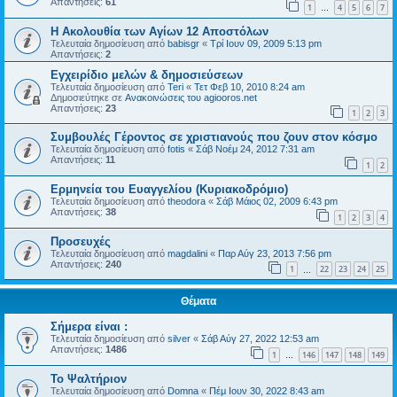
Απαντήσεις:
61
1
4
5
6
7
…
Η Ακολουθία των Αγίων 12 Αποστόλων
Τελευταία δημοσίευση από
babisgr
«
Τρί Ιουν 09, 2009 5:13 pm
Απαντήσεις:
2
Εγχειρίδιο μελών & δημοσιεύσεων
Τελευταία δημοσίευση από
Teri
«
Τετ Φεβ 10, 2010 8:24 am
Δημοσιεύτηκε σε
Ανακοινώσεις του agiooros.net
Απαντήσεις:
23
1
2
3
Συμβουλές Γέροντος σε χριστιανούς που ζουν στον κόσμο
Τελευταία δημοσίευση από
fotis
«
Σάβ Νοέμ 24, 2012 7:31 am
Απαντήσεις:
11
1
2
Eρμηνεία του Ευαγγελίου (Κυριακοδρόμιο)
Τελευταία δημοσίευση από
theodora
«
Σάβ Μάιος 02, 2009 6:43 pm
Απαντήσεις:
38
1
2
3
4
Προσευχές
Τελευταία δημοσίευση από
magdalini
«
Παρ Αύγ 23, 2013 7:56 pm
Απαντήσεις:
240
1
22
23
24
25
…
Θέματα
Σήμερα είναι :
Τελευταία δημοσίευση από
silver
«
Σάβ Αύγ 27, 2022 12:53 am
Απαντήσεις:
1486
1
146
147
148
149
…
Το Ψαλτήριον
Τελευταία δημοσίευση από
Domna
«
Πέμ Ιουν 30, 2022 8:43 am