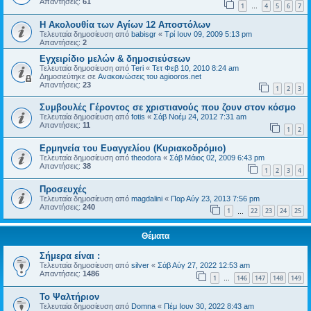
Απαντήσεις:
61
1
4
5
6
7
…
Η Ακολουθία των Αγίων 12 Αποστόλων
Τελευταία δημοσίευση από
babisgr
«
Τρί Ιουν 09, 2009 5:13 pm
Απαντήσεις:
2
Εγχειρίδιο μελών & δημοσιεύσεων
Τελευταία δημοσίευση από
Teri
«
Τετ Φεβ 10, 2010 8:24 am
Δημοσιεύτηκε σε
Ανακοινώσεις του agiooros.net
Απαντήσεις:
23
1
2
3
Συμβουλές Γέροντος σε χριστιανούς που ζουν στον κόσμο
Τελευταία δημοσίευση από
fotis
«
Σάβ Νοέμ 24, 2012 7:31 am
Απαντήσεις:
11
1
2
Eρμηνεία του Ευαγγελίου (Κυριακοδρόμιο)
Τελευταία δημοσίευση από
theodora
«
Σάβ Μάιος 02, 2009 6:43 pm
Απαντήσεις:
38
1
2
3
4
Προσευχές
Τελευταία δημοσίευση από
magdalini
«
Παρ Αύγ 23, 2013 7:56 pm
Απαντήσεις:
240
1
22
23
24
25
…
Θέματα
Σήμερα είναι :
Τελευταία δημοσίευση από
silver
«
Σάβ Αύγ 27, 2022 12:53 am
Απαντήσεις:
1486
1
146
147
148
149
…
Το Ψαλτήριον
Τελευταία δημοσίευση από
Domna
«
Πέμ Ιουν 30, 2022 8:43 am