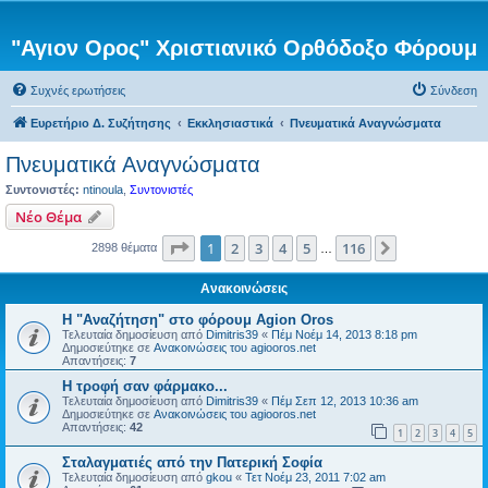
"Αγιον Ορος" Χριστιανικό Ορθόδοξο Φόρουμ
Συχνές ερωτήσεις
Σύνδεση
Ευρετήριο Δ. Συζήτησης
Εκκλησιαστικά
Πνευματικά Αναγνώσματα
Πνευματικά Αναγνώσματα
Συντονιστές:
ntinoula
,
Συντονιστές
Νέο Θέμα
Σελίδα
1
από
116
1
2
3
4
5
116
Επόμενη
2898 θέματα
…
Ανακοινώσεις
Η "Αναζήτηση" στο φόρουμ Agion Oros
Τελευταία δημοσίευση από
Dimitris39
«
Πέμ Νοέμ 14, 2013 8:18 pm
Δημοσιεύτηκε σε
Ανακοινώσεις του agiooros.net
Απαντήσεις:
7
H τροφή σαν φάρμακο...
Τελευταία δημοσίευση από
Dimitris39
«
Πέμ Σεπ 12, 2013 10:36 am
Δημοσιεύτηκε σε
Ανακοινώσεις του agiooros.net
Απαντήσεις:
42
1
2
3
4
5
Σταλαγματιές από την Πατερική Σοφία
Τελευταία δημοσίευση από
gkou
«
Τετ Νοέμ 23, 2011 7:02 am