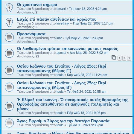
Οι χριστιανοί σήμερα
Τελευταία δημοσίευση από
smarti
«
Τετ Ιουν 18, 2008 4:24 am
Απαντήσεις:
2
Ευχές επί πάσαν ασθένειαν και αρρώστου
Τελευταία δημοσίευση από
lovethink
«
Πέμ Νοέμ 22, 2007 3:17 pm
Απαντήσεις:
5
Προσανάμματα
Τελευταία δημοσίευση από
inaf
«
Τρί Μαρ 25, 2025 1:33 pm
Απαντήσεις:
3
Οι λανθασμένοι τρόποι επικοινωνίας με τους νεκρούς
Τελευταία δημοσίευση από
aposal
«
Δευ Μαρ 28, 2022 8:02 pm
Απαντήσεις:
22
1
2
3
Οσίου Ιωάννου του Σιναΐτου - Λόγος 25ος: Περὶ
ταπεινοφροσύνης (Μέρος Γ΄)
Τελευταία δημοσίευση από
toula
«
Κυρ Φεβ 28, 2021 11:24 am
Οσίου Ιωάννου του Σιναΐτου - Λόγος 25ος: Περὶ
ταπεινοφροσύνης (Μέρος B΄)
Τελευταία δημοσίευση από
toula
«
Τετ Φεβ 24, 2021 10:55 am
Ή Κλίμαξ του Ιωάννη - Ό πνευματικός αυτός θησαυρός της
Ορθοδοξίας απευθύνεται σε αληθινούς πολεμιστές και
μόνον
Τελευταία δημοσίευση από
toula
«
Πέμ Φεβ 18, 2021 9:06 pm
Άγιος Εφραίμ ο Σύρος για την Δευτέρα Παρουσία
Τελευταία δημοσίευση από
toula
«
Τρί Ιαν 05, 2021 9:36 pm
Άγιος Βασίλειος ο Μέγας: Λίγα θαυμαστά γεγονότα από τον