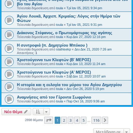
βίο του Αγίου
Τελευταία δημοσίευση από
toula
«
Τρί Ιαν 05, 2021 9:34 pm
Ἁγίου Λουκᾶ, Ἀρχιεπ. Κριμαίας: Λόγος στήν Ημέρα τῶν
Φώτων
Τελευταία δημοσίευση από
toula
«
Τρί Ιαν 05, 2021 9:31 pm
Διάκονος Στέφανος, ο Πρωτομάρτυρας της αγάπης
Τελευταία δημοσίευση από
toula
«
Κυρ Δεκ 27, 2020 12:16 pm
Η συντροφιά (π. Δημητρίου Μπόκου )
Τελευταία δημοσίευση από
stathisekp
«
Δευ Δεκ 21, 2020 7:26 am
Απαντήσεις:
1
Χριστούγεννα των Kλεφτών (B' ΜΕΡΟΣ)
Τελευταία δημοσίευση από
toula
«
Κυρ Δεκ 13, 2020 11:24 am
Χριστούγεννα των Kλεφτών (Α' ΜΕΡΟΣ)
Τελευταία δημοσίευση από
toula
«
Σάβ Δεκ 12, 2020 10:07 am
Η ιστορία και η ευλογία του μύρου του Αγίου Δημητρίου
Τελευταία δημοσίευση από
toula
«
Δευ Οκτ 26, 2020 5:19 pm
Αναμνήσεις από τον Γέροντα Σωφρόνιο
Τελευταία δημοσίευση από
toula
«
Παρ Οκτ 16, 2020 9:06 am
Νέο Θέμα
Σελίδα
1
από
116
1
2
3
4
5
116
Επόμενη
2898 θέματα
…
Μετάβαση σε