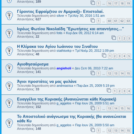
Απαντήσεις:
189
1
16
17
18
19
…
Γέροντος Εφραίμ(του εν Αμερική)-- Επιστολαί.
Τελευταία δημοσίευση από
silver
«
Τρί Αύγ 30, 2016 1:51 am
Απαντήσεις:
627
1
60
61
62
63
…
Ιερέως Φωτίου Νικολαϊδη "Ερωτήσεις και απαντήσεις..."
Τελευταία δημοσίευση από
fotis
«
Κυρ Δεκ 09, 2012 6:14 am
Απαντήσεις:
22
1
2
3
Η Κλίμακα του Αγίου Ιωάννου του Σιναΐτου
Τελευταία δημοσίευση από
stathisekp
«
Τρί Νοέμ 20, 2012 1:09 pm
Απαντήσεις:
48
1
2
3
4
5
Αγιοθησαύρισμα
Τελευταία δημοσίευση από
angieholi
«
Δευ Σεπ 06, 2010 7:22 am
Απαντήσεις:
141
1
12
13
14
15
…
Άγιοι προστάτες να μας φυλάνε
Τελευταία δημοσίευση από
andreastsa
«
Παρ Δεκ 25, 2009 5:19 pm
Απαντήσεις:
33
1
2
3
4
Ευαγγέλιο της Κυριακής (Ανανεώνεται κάθε Κυριακή)
Τελευταία δημοσίευση από
g_aggelos
«
Παρ Ιουν 26, 2009 5:51 am
Απαντήσεις:
152
1
13
14
15
16
…
Το Αποστολικό ανάγνωσμα της Κυριακής (θα ανανεώνεται
κάθε Κυ
Τελευταία δημοσίευση από
g_aggelos
«
Παρ Ιουν 26, 2009 5:50 am
Απαντήσεις:
148
1
12
13
14
15
…