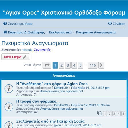
"Αγιον Ορος" Χριστιανικό Ορθόδοξο Φόρουμ
Συχνές ερωτήσεις
Σύνδεση
Ευρετήριο Δ. Συζήτησης
Εκκλησιαστικά
Πνευματικά Αναγνώσματα
Πνευματικά Αναγνώσματα
Συντονιστές:
ntinoula
,
Συντονιστές
Νέο Θέμα
Σελίδα
1
από
116
1
2
3
4
5
116
Επόμενη
2898 θέματα
…
Ανακοινώσεις
Η "Αναζήτηση" στο φόρουμ Agion Oros
Τελευταία δημοσίευση από
Dimitris39
«
Πέμ Νοέμ 14, 2013 8:18 pm
Δημοσιεύτηκε σε
Ανακοινώσεις του agiooros.net
Απαντήσεις:
7
H τροφή σαν φάρμακο...
Τελευταία δημοσίευση από
Dimitris39
«
Πέμ Σεπ 12, 2013 10:36 am
Δημοσιεύτηκε σε
Ανακοινώσεις του agiooros.net
Απαντήσεις:
42
1
2
3
4
5
Σταλαγματιές από την Πατερική Σοφία
Τελευταία δημοσίευση από
gkou
«
Τετ Νοέμ 23, 2011 7:02 am