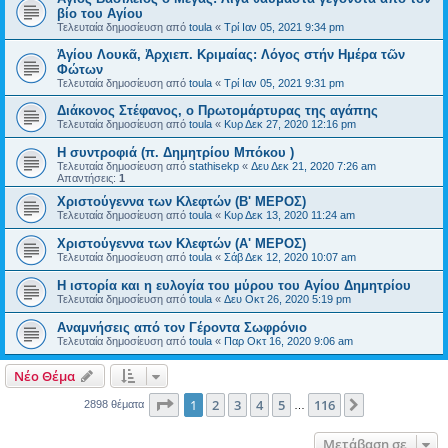
βίο του Αγίου
Τελευταία δημοσίευση από
toula
«
Τρί Ιαν 05, 2021 9:34 pm
Ἁγίου Λουκᾶ, Ἀρχιεπ. Κριμαίας: Λόγος στήν Ημέρα τῶν
Φώτων
Τελευταία δημοσίευση από
toula
«
Τρί Ιαν 05, 2021 9:31 pm
Διάκονος Στέφανος, ο Πρωτομάρτυρας της αγάπης
Τελευταία δημοσίευση από
toula
«
Κυρ Δεκ 27, 2020 12:16 pm
Η συντροφιά (π. Δημητρίου Μπόκου )
Τελευταία δημοσίευση από
stathisekp
«
Δευ Δεκ 21, 2020 7:26 am
Απαντήσεις:
1
Χριστούγεννα των Kλεφτών (B' ΜΕΡΟΣ)
Τελευταία δημοσίευση από
toula
«
Κυρ Δεκ 13, 2020 11:24 am
Χριστούγεννα των Kλεφτών (Α' ΜΕΡΟΣ)
Τελευταία δημοσίευση από
toula
«
Σάβ Δεκ 12, 2020 10:07 am
Η ιστορία και η ευλογία του μύρου του Αγίου Δημητρίου
Τελευταία δημοσίευση από
toula
«
Δευ Οκτ 26, 2020 5:19 pm
Αναμνήσεις από τον Γέροντα Σωφρόνιο
Τελευταία δημοσίευση από
toula
«
Παρ Οκτ 16, 2020 9:06 am
Νέο Θέμα
Σελίδα
1
από
116
1
2
3
4
5
116
Επόμενη
2898 θέματα
…
Μετάβαση σε