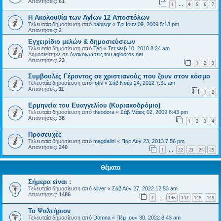
Απαντήσεις:
61
1
4
5
6
7
…
Η Ακολουθία των Αγίων 12 Αποστόλων
Τελευταία δημοσίευση από
babisgr
«
Τρί Ιουν 09, 2009 5:13 pm
Απαντήσεις:
2
Εγχειρίδιο μελών & δημοσιεύσεων
Τελευταία δημοσίευση από
Teri
«
Τετ Φεβ 10, 2010 8:24 am
Δημοσιεύτηκε σε
Ανακοινώσεις του agiooros.net
Απαντήσεις:
23
1
2
3
Συμβουλές Γέροντος σε χριστιανούς που ζουν στον κόσμο
Τελευταία δημοσίευση από
fotis
«
Σάβ Νοέμ 24, 2012 7:31 am
Απαντήσεις:
11
1
2
Eρμηνεία του Ευαγγελίου (Κυριακοδρόμιο)
Τελευταία δημοσίευση από
theodora
«
Σάβ Μάιος 02, 2009 6:43 pm
Απαντήσεις:
38
1
2
3
4
Προσευχές
Τελευταία δημοσίευση από
magdalini
«
Παρ Αύγ 23, 2013 7:56 pm
Απαντήσεις:
240
1
22
23
24
25
…
Θέματα
Σήμερα είναι :
Τελευταία δημοσίευση από
silver
«
Σάβ Αύγ 27, 2022 12:53 am
Απαντήσεις:
1486
1
146
147
148
149
…
Το Ψαλτήριον
Τελευταία δημοσίευση από
Domna
«
Πέμ Ιουν 30, 2022 8:43 am