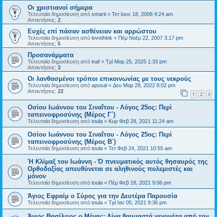
Οι χριστιανοί σήμερα
Τελευταία δημοσίευση από
smarti
«
Τετ Ιουν 18, 2008 4:24 am
Απαντήσεις:
2
Ευχές επί πάσαν ασθένειαν και αρρώστου
Τελευταία δημοσίευση από
lovethink
«
Πέμ Νοέμ 22, 2007 3:17 pm
Απαντήσεις:
5
Προσανάμματα
Τελευταία δημοσίευση από
inaf
«
Τρί Μαρ 25, 2025 1:33 pm
Απαντήσεις:
3
Οι λανθασμένοι τρόποι επικοινωνίας με τους νεκρούς
Τελευταία δημοσίευση από
aposal
«
Δευ Μαρ 28, 2022 8:02 pm
Απαντήσεις:
22
1
2
3
Οσίου Ιωάννου του Σιναΐτου - Λόγος 25ος: Περὶ
ταπεινοφροσύνης (Μέρος Γ΄)
Τελευταία δημοσίευση από
toula
«
Κυρ Φεβ 28, 2021 11:24 am
Οσίου Ιωάννου του Σιναΐτου - Λόγος 25ος: Περὶ
ταπεινοφροσύνης (Μέρος B΄)
Τελευταία δημοσίευση από
toula
«
Τετ Φεβ 24, 2021 10:55 am
Ή Κλίμαξ του Ιωάννη - Ό πνευματικός αυτός θησαυρός της
Ορθοδοξίας απευθύνεται σε αληθινούς πολεμιστές και
μόνον
Τελευταία δημοσίευση από
toula
«
Πέμ Φεβ 18, 2021 9:06 pm
Άγιος Εφραίμ ο Σύρος για την Δευτέρα Παρουσία
Τελευταία δημοσίευση από
toula
«
Τρί Ιαν 05, 2021 9:36 pm
Άγιος Βασίλειος ο Μέγας: Λίγα θαυμαστά γεγονότα από τον