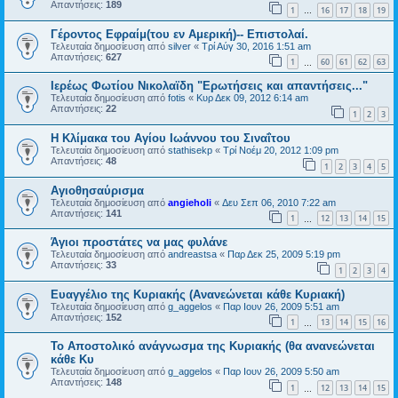
Απαντήσεις:
189
1
16
17
18
19
…
Γέροντος Εφραίμ(του εν Αμερική)-- Επιστολαί.
Τελευταία δημοσίευση από
silver
«
Τρί Αύγ 30, 2016 1:51 am
Απαντήσεις:
627
1
60
61
62
63
…
Ιερέως Φωτίου Νικολαϊδη "Ερωτήσεις και απαντήσεις..."
Τελευταία δημοσίευση από
fotis
«
Κυρ Δεκ 09, 2012 6:14 am
Απαντήσεις:
22
1
2
3
Η Κλίμακα του Αγίου Ιωάννου του Σιναΐτου
Τελευταία δημοσίευση από
stathisekp
«
Τρί Νοέμ 20, 2012 1:09 pm
Απαντήσεις:
48
1
2
3
4
5
Αγιοθησαύρισμα
Τελευταία δημοσίευση από
angieholi
«
Δευ Σεπ 06, 2010 7:22 am
Απαντήσεις:
141
1
12
13
14
15
…
Άγιοι προστάτες να μας φυλάνε
Τελευταία δημοσίευση από
andreastsa
«
Παρ Δεκ 25, 2009 5:19 pm
Απαντήσεις:
33
1
2
3
4
Ευαγγέλιο της Κυριακής (Ανανεώνεται κάθε Κυριακή)
Τελευταία δημοσίευση από
g_aggelos
«
Παρ Ιουν 26, 2009 5:51 am
Απαντήσεις:
152
1
13
14
15
16
…
Το Αποστολικό ανάγνωσμα της Κυριακής (θα ανανεώνεται
κάθε Κυ
Τελευταία δημοσίευση από
g_aggelos
«
Παρ Ιουν 26, 2009 5:50 am
Απαντήσεις:
148
1
12
13
14
15
…