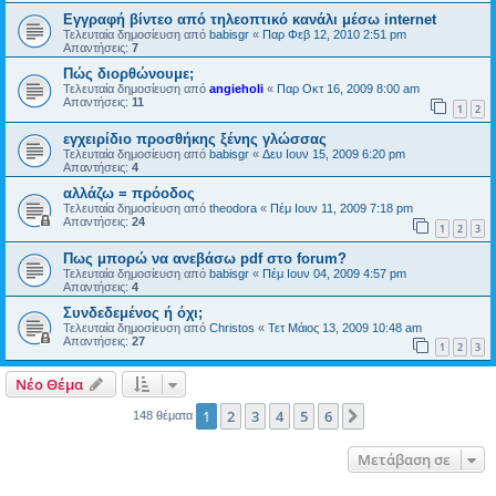
Εγγραφή βίντεο από τηλεοπτικό κανάλι μέσω internet
Τελευταία δημοσίευση από
babisgr
«
Παρ Φεβ 12, 2010 2:51 pm
Απαντήσεις:
7
Πώς διορθώνουμε;
Τελευταία δημοσίευση από
angieholi
«
Παρ Οκτ 16, 2009 8:00 am
Απαντήσεις:
11
1
2
εγχειρίδιο προσθήκης ξένης γλώσσας
Τελευταία δημοσίευση από
babisgr
«
Δευ Ιουν 15, 2009 6:20 pm
Απαντήσεις:
4
αλλάζω = πρόοδος
Τελευταία δημοσίευση από
theodora
«
Πέμ Ιουν 11, 2009 7:18 pm
Απαντήσεις:
24
1
2
3
Πως μπορώ να ανεβάσω pdf στο forum?
Τελευταία δημοσίευση από
babisgr
«
Πέμ Ιουν 04, 2009 4:57 pm
Απαντήσεις:
4
Συνδεδεμένος ή όχι;
Τελευταία δημοσίευση από
Christos
«
Τετ Μάιος 13, 2009 10:48 am
Απαντήσεις:
27
1
2
3
Νέο Θέμα
1
2
3
4
5
6
Επόμενη
148 θέματα
Μετάβαση σε