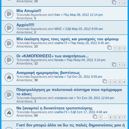
Απαντήσεις:
10
1
2
Μία Απορία!!!
Τελευταία δημοσίευση από
fotis
«
Πέμ Μαρ 08, 2012 12:14 pm
Απαντήσεις:
5
Αρχείο!!!!!
Τελευταία δημοσίευση από
ΜΙΧΣ
«
Σάβ Μαρ 03, 2012 8:59 am
Απαντήσεις:
2
Μία έκκληση προς τους ιερείς και μοναχούς του φόρουμ
Τελευταία δημοσίευση από
stathis73
«
Παρ Νοέμ 18, 2011 6:45 am
Απαντήσεις:
23
1
2
3
Οι «ΚΑΚΟΠΟΙΗΣΕΙΣ» των αναρτήσεων...
Τελευταία δημοσίευση από
faviola
«
Παρ Νοέμ 04, 2011 3:19 pm
Απαντήσεις:
12
1
2
Aναγραφή ημερομηνίας βαπτίσεως
Τελευταία δημοσίευση από
faviola
«
Τρί Οκτ 25, 2011 9:59 pm
Απαντήσεις:
38
1
2
3
4
Πληκτρολόγηση με πολυτονικό σύστημα ποιο πρόγραμμα
το κάνει;
Τελευταία δημοσίευση από
xristianos.net
«
Τετ Σεπ 28, 2011 12:04 pm
Απαντήσεις:
3
Nα ξαναμπεί η δυνατότητα τροποποίησης
Τελευταία δημοσίευση από
stathis73
«
Σάβ Σεπ 17, 2011 4:40 am
Απαντήσεις:
60
1
4
5
6
7
…
Γιατί δεν μπορώ άλλο να δω τις παλιές δημοσιεύσεις μου ή