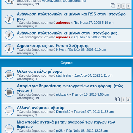
Δημοσιεύτηκε σε
Ανακοινώσεις του agiooros.net
Απαντήσεις:
23
1
2
3
Ανάγνωση πολυτονικών κειμένων και RSS στον Ιστοχώρο
μας.
Τελευταία δημοσίευση από
agiooros
«
Πέμ Νοέμ 27, 2008 5:19 pm
Απαντήσεις:
6
Ανάγνωση πολυτονικών κειμένων στον Ιστοχώρο μας.
Τελευταία δημοσίευση από
agiooros
«
Σάβ Δεκ 16, 2006 9:38 pm
Δημοσκοπήσεις του Forum Συζήτησης
Τελευταία δημοσίευση από
ix8ys
«
Πέμ Ιούλ 06, 2006 9:10 pm
Απαντήσεις:
7
Θέματα
Θέλω να στείλω μήνυμα
Τελευταία δημοσίευση από
stathisekp
«
Δευ Απρ 04, 2022 1:11 pm
Απαντήσεις:
1
Απορία για δημοσίευση φωτογραφίων στο φόρουμ (πώς
γίνεται;)
Τελευταία δημοσίευση από
nickzark
«
Πέμ Ιαν 15, 2015 9:50 pm
Απαντήσεις:
19
1
2
Αλλαγή ονόματος αβατάρ
Τελευταία δημοσίευση από
Dimitris39
«
Πέμ Φεβ 07, 2013 11:58 am
Απαντήσεις:
2
Μια απορία σχετικά με την αναφορά των πηγών των
θεμάτων
Τελευταία δημοσίευση από
pr28
«
Πέμ Νοέμ 08, 2012 12:26 am