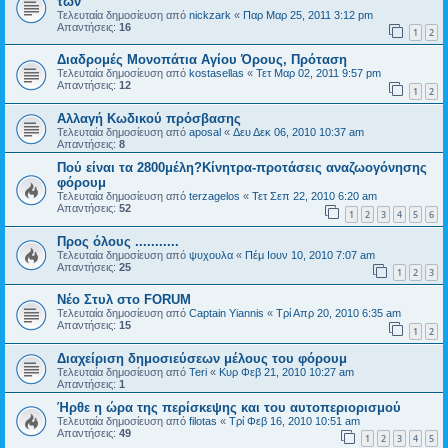
των
Τελευταία δημοσίευση από
nickzark
«
Παρ Μαρ 25, 2011 3:12 pm
Απαντήσεις:
16
1
2
Διαδρομές Μονοπάτια Αγίου Όρους, Πρόταση
Τελευταία δημοσίευση από
kostasellas
«
Τετ Μαρ 02, 2011 9:57 pm
Απαντήσεις:
12
1
2
Αλλαγή Κωδικού πρόσβασης
Τελευταία δημοσίευση από
aposal
«
Δευ Δεκ 06, 2010 10:37 am
Απαντήσεις:
8
Πού είναι τα 2800μέλη?Κίνητρα-προτάσεις αναζωογόνησης
φόρουμ
Τελευταία δημοσίευση από
terzagelos
«
Τετ Σεπ 22, 2010 6:20 am
Απαντήσεις:
52
1
2
3
4
5
6
Προς όλους ...........
Τελευταία δημοσίευση από
ψυχουλα
«
Πέμ Ιουν 10, 2010 7:07 am
Απαντήσεις:
25
1
2
3
Νέο Στυλ στο FORUM
Τελευταία δημοσίευση από
Captain Yiannis
«
Τρί Απρ 20, 2010 6:35 am
Απαντήσεις:
15
1
2
Διαχείριση δημοσιεύσεων μέλους του φόρουμ
Τελευταία δημοσίευση από
Teri
«
Κυρ Φεβ 21, 2010 10:27 am
Απαντήσεις:
1
Ήρθε η ώρα της περίσκεψης και του αυτοπεριορισμού
Τελευταία δημοσίευση από
filotas
«
Τρί Φεβ 16, 2010 10:51 am
Απαντήσεις:
49
1
2
3
4
5