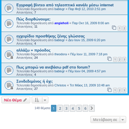
Εγγραφή βίντεο από τηλεοπτικό κανάλι μέσω internet
Τελευταία δημοσίευση από
babisgr
«
Παρ Φεβ 12, 2010 2:51 pm
Απαντήσεις:
7
Πώς διορθώνουμε;
Τελευταία δημοσίευση από
angieholi
«
Παρ Οκτ 16, 2009 8:00 am
Απαντήσεις:
11
1
2
εγχειρίδιο προσθήκης ξένης γλώσσας
Τελευταία δημοσίευση από
babisgr
«
Δευ Ιουν 15, 2009 6:20 pm
Απαντήσεις:
4
αλλάζω = πρόοδος
Τελευταία δημοσίευση από
theodora
«
Πέμ Ιουν 11, 2009 7:18 pm
Απαντήσεις:
24
1
2
3
Πως μπορώ να ανεβάσω pdf στο forum?
Τελευταία δημοσίευση από
babisgr
«
Πέμ Ιουν 04, 2009 4:57 pm
Απαντήσεις:
4
Συνδεδεμένος ή όχι;
Τελευταία δημοσίευση από
Christos
«
Τετ Μάιος 13, 2009 10:48 am
Απαντήσεις:
27
1
2
3
Νέο Θέμα
1
2
3
4
5
6
Επόμενη
148 θέματα
Μετάβαση σε