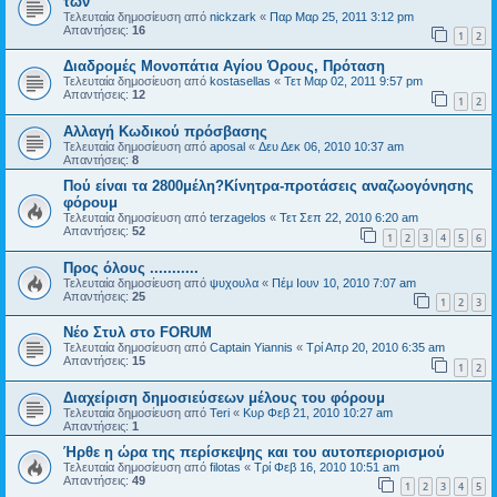
των
Τελευταία δημοσίευση από
nickzark
«
Παρ Μαρ 25, 2011 3:12 pm
Απαντήσεις:
16
1
2
Διαδρομές Μονοπάτια Αγίου Όρους, Πρόταση
Τελευταία δημοσίευση από
kostasellas
«
Τετ Μαρ 02, 2011 9:57 pm
Απαντήσεις:
12
1
2
Αλλαγή Κωδικού πρόσβασης
Τελευταία δημοσίευση από
aposal
«
Δευ Δεκ 06, 2010 10:37 am
Απαντήσεις:
8
Πού είναι τα 2800μέλη?Κίνητρα-προτάσεις αναζωογόνησης
φόρουμ
Τελευταία δημοσίευση από
terzagelos
«
Τετ Σεπ 22, 2010 6:20 am
Απαντήσεις:
52
1
2
3
4
5
6
Προς όλους ...........
Τελευταία δημοσίευση από
ψυχουλα
«
Πέμ Ιουν 10, 2010 7:07 am
Απαντήσεις:
25
1
2
3
Νέο Στυλ στο FORUM
Τελευταία δημοσίευση από
Captain Yiannis
«
Τρί Απρ 20, 2010 6:35 am
Απαντήσεις:
15
1
2
Διαχείριση δημοσιεύσεων μέλους του φόρουμ
Τελευταία δημοσίευση από
Teri
«
Κυρ Φεβ 21, 2010 10:27 am
Απαντήσεις:
1
Ήρθε η ώρα της περίσκεψης και του αυτοπεριορισμού
Τελευταία δημοσίευση από
filotas
«
Τρί Φεβ 16, 2010 10:51 am
Απαντήσεις:
49
1
2
3
4
5