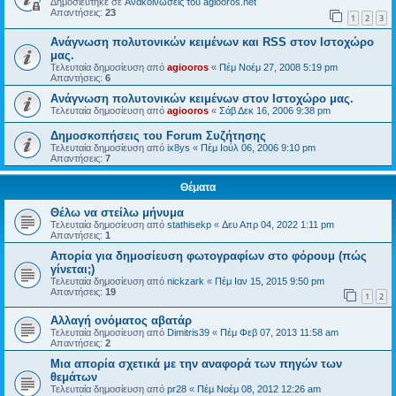
Δημοσιεύτηκε σε
Ανακοινώσεις του agiooros.net
Απαντήσεις:
23
1
2
3
Ανάγνωση πολυτονικών κειμένων και RSS στον Ιστοχώρο
μας.
Τελευταία δημοσίευση από
agiooros
«
Πέμ Νοέμ 27, 2008 5:19 pm
Απαντήσεις:
6
Ανάγνωση πολυτονικών κειμένων στον Ιστοχώρο μας.
Τελευταία δημοσίευση από
agiooros
«
Σάβ Δεκ 16, 2006 9:38 pm
Δημοσκοπήσεις του Forum Συζήτησης
Τελευταία δημοσίευση από
ix8ys
«
Πέμ Ιούλ 06, 2006 9:10 pm
Απαντήσεις:
7
Θέματα
Θέλω να στείλω μήνυμα
Τελευταία δημοσίευση από
stathisekp
«
Δευ Απρ 04, 2022 1:11 pm
Απαντήσεις:
1
Απορία για δημοσίευση φωτογραφίων στο φόρουμ (πώς
γίνεται;)
Τελευταία δημοσίευση από
nickzark
«
Πέμ Ιαν 15, 2015 9:50 pm
Απαντήσεις:
19
1
2
Αλλαγή ονόματος αβατάρ
Τελευταία δημοσίευση από
Dimitris39
«
Πέμ Φεβ 07, 2013 11:58 am
Απαντήσεις:
2
Μια απορία σχετικά με την αναφορά των πηγών των
θεμάτων
Τελευταία δημοσίευση από
pr28
«
Πέμ Νοέμ 08, 2012 12:26 am