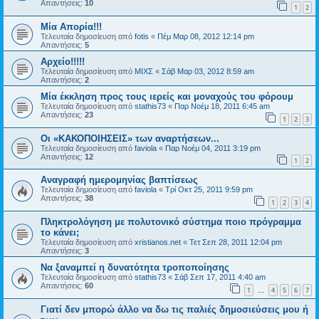
Απαντήσεις:
10
1
2
Μία Απορία!!!
Τελευταία δημοσίευση από
fotis
«
Πέμ Μαρ 08, 2012 12:14 pm
Απαντήσεις:
5
Αρχείο!!!!!
Τελευταία δημοσίευση από
ΜΙΧΣ
«
Σάβ Μαρ 03, 2012 8:59 am
Απαντήσεις:
2
Μία έκκληση προς τους ιερείς και μοναχούς του φόρουμ
Τελευταία δημοσίευση από
stathis73
«
Παρ Νοέμ 18, 2011 6:45 am
Απαντήσεις:
23
1
2
3
Οι «ΚΑΚΟΠΟΙΗΣΕΙΣ» των αναρτήσεων...
Τελευταία δημοσίευση από
faviola
«
Παρ Νοέμ 04, 2011 3:19 pm
Απαντήσεις:
12
1
2
Aναγραφή ημερομηνίας βαπτίσεως
Τελευταία δημοσίευση από
faviola
«
Τρί Οκτ 25, 2011 9:59 pm
Απαντήσεις:
38
1
2
3
4
Πληκτρολόγηση με πολυτονικό σύστημα ποιο πρόγραμμα
το κάνει;
Τελευταία δημοσίευση από
xristianos.net
«
Τετ Σεπ 28, 2011 12:04 pm
Απαντήσεις:
3
Nα ξαναμπεί η δυνατότητα τροποποίησης
Τελευταία δημοσίευση από
stathis73
«
Σάβ Σεπ 17, 2011 4:40 am
Απαντήσεις:
60
1
4
5
6
7
…
Γιατί δεν μπορώ άλλο να δω τις παλιές δημοσιεύσεις μου ή