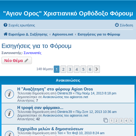
"Αγιον Ορος" Χριστιανικό Ορθόδοξο Φόρουμ
Συχνές ερωτήσεις
Σύνδεση
Ευρετήριο Δ. Συζήτησης
Agiooros.net
Εισηγήσεις για το Φόρουμ
Εισηγήσεις για το Φόρουμ
Συντονιστής:
Συντονιστές
Νέο Θέμα
1
2
3
4
5
6
Επόμενη
148 θέματα
Ανακοινώσεις
Η "Αναζήτηση" στο φόρουμ Agion Oros
Τελευταία δημοσίευση από
Dimitris39
«
Πέμ Νοέμ 14, 2013 8:18 pm
Δημοσιεύτηκε σε
Ανακοινώσεις του agiooros.net
Απαντήσεις:
7
H τροφή σαν φάρμακο...
Τελευταία δημοσίευση από
Dimitris39
«
Πέμ Σεπ 12, 2013 10:36 am
Δημοσιεύτηκε σε
Ανακοινώσεις του agiooros.net
Απαντήσεις:
42
1
2
3
4
5
Εγχειρίδιο μελών & δημοσιεύσεων
Τελευταία δημοσίευση από
Teri
«
Τετ Φεβ 10, 2010 8:24 am