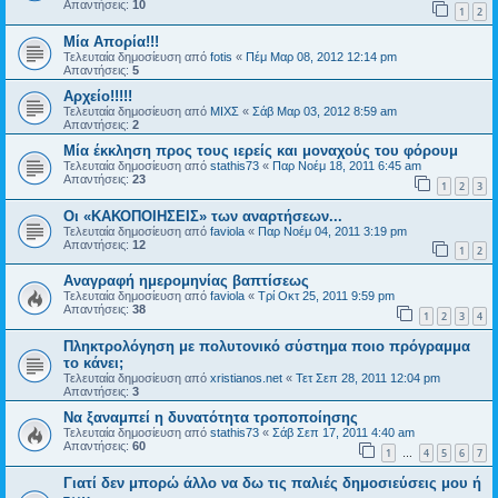
Απαντήσεις:
10
1
2
Μία Απορία!!!
Τελευταία δημοσίευση από
fotis
«
Πέμ Μαρ 08, 2012 12:14 pm
Απαντήσεις:
5
Αρχείο!!!!!
Τελευταία δημοσίευση από
ΜΙΧΣ
«
Σάβ Μαρ 03, 2012 8:59 am
Απαντήσεις:
2
Μία έκκληση προς τους ιερείς και μοναχούς του φόρουμ
Τελευταία δημοσίευση από
stathis73
«
Παρ Νοέμ 18, 2011 6:45 am
Απαντήσεις:
23
1
2
3
Οι «ΚΑΚΟΠΟΙΗΣΕΙΣ» των αναρτήσεων...
Τελευταία δημοσίευση από
faviola
«
Παρ Νοέμ 04, 2011 3:19 pm
Απαντήσεις:
12
1
2
Aναγραφή ημερομηνίας βαπτίσεως
Τελευταία δημοσίευση από
faviola
«
Τρί Οκτ 25, 2011 9:59 pm
Απαντήσεις:
38
1
2
3
4
Πληκτρολόγηση με πολυτονικό σύστημα ποιο πρόγραμμα
το κάνει;
Τελευταία δημοσίευση από
xristianos.net
«
Τετ Σεπ 28, 2011 12:04 pm
Απαντήσεις:
3
Nα ξαναμπεί η δυνατότητα τροποποίησης
Τελευταία δημοσίευση από
stathis73
«
Σάβ Σεπ 17, 2011 4:40 am
Απαντήσεις:
60
1
4
5
6
7
…
Γιατί δεν μπορώ άλλο να δω τις παλιές δημοσιεύσεις μου ή