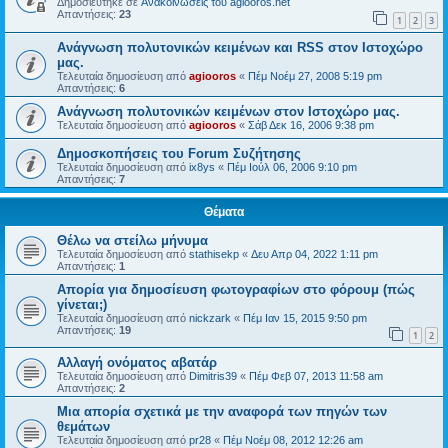
Δημοσιεύτηκε σε
Ανακοινώσεις του agiooros.net
Απαντήσεις:
23
1
2
3
Ανάγνωση πολυτονικών κειμένων και RSS στον Ιστοχώρο
μας.
Τελευταία δημοσίευση από
agiooros
«
Πέμ Νοέμ 27, 2008 5:19 pm
Απαντήσεις:
6
Ανάγνωση πολυτονικών κειμένων στον Ιστοχώρο μας.
Τελευταία δημοσίευση από
agiooros
«
Σάβ Δεκ 16, 2006 9:38 pm
Δημοσκοπήσεις του Forum Συζήτησης
Τελευταία δημοσίευση από
ix8ys
«
Πέμ Ιούλ 06, 2006 9:10 pm
Απαντήσεις:
7
Θέματα
Θέλω να στείλω μήνυμα
Τελευταία δημοσίευση από
stathisekp
«
Δευ Απρ 04, 2022 1:11 pm
Απαντήσεις:
1
Απορία για δημοσίευση φωτογραφίων στο φόρουμ (πώς
γίνεται;)
Τελευταία δημοσίευση από
nickzark
«
Πέμ Ιαν 15, 2015 9:50 pm
Απαντήσεις:
19
1
2
Αλλαγή ονόματος αβατάρ
Τελευταία δημοσίευση από
Dimitris39
«
Πέμ Φεβ 07, 2013 11:58 am
Απαντήσεις:
2
Μια απορία σχετικά με την αναφορά των πηγών των
θεμάτων
Τελευταία δημοσίευση από
pr28
«
Πέμ Νοέμ 08, 2012 12:26 am