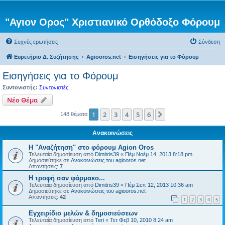
"Αγιον Ορος" Χριστιανικό Ορθόδοξο Φόρουμ
Συχνές ερωτήσεις
Σύνδεση
Ευρετήριο Δ. Συζήτησης
Agiooros.net
Εισηγήσεις για το Φόρουμ
Εισηγήσεις για το Φόρουμ
Συντονιστής:
Συντονιστές
Νέο Θέμα
1
2
3
4
5
6
Επόμενη
148 θέματα
Ανακοινώσεις
Η "Αναζήτηση" στο φόρουμ Agion Oros
Τελευταία δημοσίευση από
Dimitris39
«
Πέμ Νοέμ 14, 2013 8:18 pm
Δημοσιεύτηκε σε
Ανακοινώσεις του agiooros.net
Απαντήσεις:
7
H τροφή σαν φάρμακο...
Τελευταία δημοσίευση από
Dimitris39
«
Πέμ Σεπ 12, 2013 10:36 am
Δημοσιεύτηκε σε
Ανακοινώσεις του agiooros.net
Απαντήσεις:
42
1
2
3
4
5
Εγχειρίδιο μελών & δημοσιεύσεων
Τελευταία δημοσίευση από
Teri
«
Τετ Φεβ 10, 2010 8:24 am