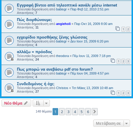
Εγγραφή βίντεο από τηλεοπτικό κανάλι μέσω internet
Τελευταία δημοσίευση από
babisgr
«
Παρ Φεβ 12, 2010 2:51 pm
Απαντήσεις:
7
Πώς διορθώνουμε;
Τελευταία δημοσίευση από
angieholi
«
Παρ Οκτ 16, 2009 8:00 am
Απαντήσεις:
11
1
2
εγχειρίδιο προσθήκης ξένης γλώσσας
Τελευταία δημοσίευση από
babisgr
«
Δευ Ιουν 15, 2009 6:20 pm
Απαντήσεις:
4
αλλάζω = πρόοδος
Τελευταία δημοσίευση από
theodora
«
Πέμ Ιουν 11, 2009 7:18 pm
Απαντήσεις:
24
1
2
3
Πως μπορώ να ανεβάσω pdf στο forum?
Τελευταία δημοσίευση από
babisgr
«
Πέμ Ιουν 04, 2009 4:57 pm
Απαντήσεις:
4
Συνδεδεμένος ή όχι;
Τελευταία δημοσίευση από
Christos
«
Τετ Μάιος 13, 2009 10:48 am
Απαντήσεις:
27
1
2
3
Νέο Θέμα
1
2
3
4
5
6
Επόμενη
148 θέματα
Μετάβαση σε