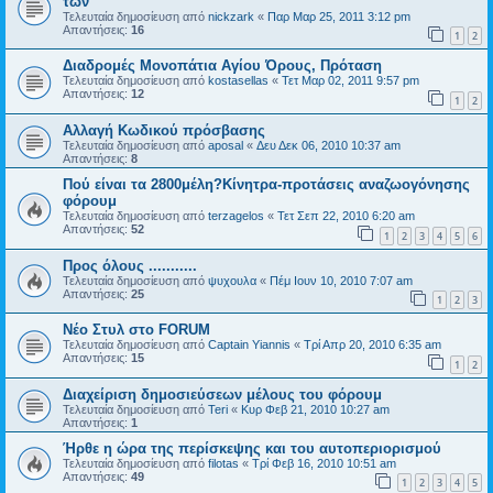
των
Τελευταία δημοσίευση από
nickzark
«
Παρ Μαρ 25, 2011 3:12 pm
Απαντήσεις:
16
1
2
Διαδρομές Μονοπάτια Αγίου Όρους, Πρόταση
Τελευταία δημοσίευση από
kostasellas
«
Τετ Μαρ 02, 2011 9:57 pm
Απαντήσεις:
12
1
2
Αλλαγή Κωδικού πρόσβασης
Τελευταία δημοσίευση από
aposal
«
Δευ Δεκ 06, 2010 10:37 am
Απαντήσεις:
8
Πού είναι τα 2800μέλη?Κίνητρα-προτάσεις αναζωογόνησης
φόρουμ
Τελευταία δημοσίευση από
terzagelos
«
Τετ Σεπ 22, 2010 6:20 am
Απαντήσεις:
52
1
2
3
4
5
6
Προς όλους ...........
Τελευταία δημοσίευση από
ψυχουλα
«
Πέμ Ιουν 10, 2010 7:07 am
Απαντήσεις:
25
1
2
3
Νέο Στυλ στο FORUM
Τελευταία δημοσίευση από
Captain Yiannis
«
Τρί Απρ 20, 2010 6:35 am
Απαντήσεις:
15
1
2
Διαχείριση δημοσιεύσεων μέλους του φόρουμ
Τελευταία δημοσίευση από
Teri
«
Κυρ Φεβ 21, 2010 10:27 am
Απαντήσεις:
1
Ήρθε η ώρα της περίσκεψης και του αυτοπεριορισμού
Τελευταία δημοσίευση από
filotas
«
Τρί Φεβ 16, 2010 10:51 am
Απαντήσεις:
49
1
2
3
4
5