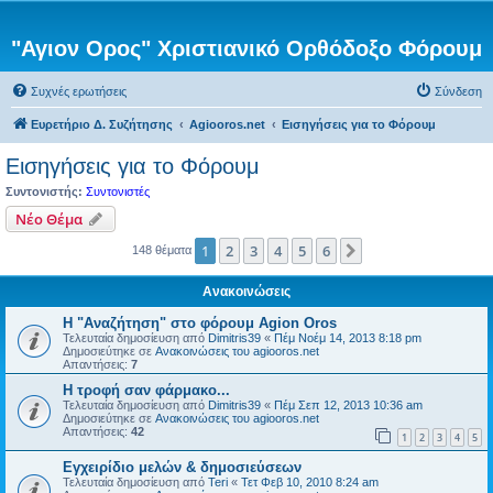
"Αγιον Ορος" Χριστιανικό Ορθόδοξο Φόρουμ
Συχνές ερωτήσεις
Σύνδεση
Ευρετήριο Δ. Συζήτησης
Agiooros.net
Εισηγήσεις για το Φόρουμ
Εισηγήσεις για το Φόρουμ
Συντονιστής:
Συντονιστές
Νέο Θέμα
1
2
3
4
5
6
Επόμενη
148 θέματα
Ανακοινώσεις
Η "Αναζήτηση" στο φόρουμ Agion Oros
Τελευταία δημοσίευση από
Dimitris39
«
Πέμ Νοέμ 14, 2013 8:18 pm
Δημοσιεύτηκε σε
Ανακοινώσεις του agiooros.net
Απαντήσεις:
7
H τροφή σαν φάρμακο...
Τελευταία δημοσίευση από
Dimitris39
«
Πέμ Σεπ 12, 2013 10:36 am
Δημοσιεύτηκε σε
Ανακοινώσεις του agiooros.net
Απαντήσεις:
42
1
2
3
4
5
Εγχειρίδιο μελών & δημοσιεύσεων
Τελευταία δημοσίευση από
Teri
«
Τετ Φεβ 10, 2010 8:24 am