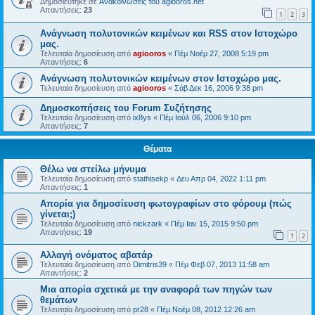
Δημοσιεύτηκε σε
Ανακοινώσεις του agiooros.net
Απαντήσεις:
23
1
2
3
Ανάγνωση πολυτονικών κειμένων και RSS στον Ιστοχώρο
μας.
Τελευταία δημοσίευση από
agiooros
«
Πέμ Νοέμ 27, 2008 5:19 pm
Απαντήσεις:
6
Ανάγνωση πολυτονικών κειμένων στον Ιστοχώρο μας.
Τελευταία δημοσίευση από
agiooros
«
Σάβ Δεκ 16, 2006 9:38 pm
Δημοσκοπήσεις του Forum Συζήτησης
Τελευταία δημοσίευση από
ix8ys
«
Πέμ Ιούλ 06, 2006 9:10 pm
Απαντήσεις:
7
Θέματα
Θέλω να στείλω μήνυμα
Τελευταία δημοσίευση από
stathisekp
«
Δευ Απρ 04, 2022 1:11 pm
Απαντήσεις:
1
Απορία για δημοσίευση φωτογραφίων στο φόρουμ (πώς
γίνεται;)
Τελευταία δημοσίευση από
nickzark
«
Πέμ Ιαν 15, 2015 9:50 pm
Απαντήσεις:
19
1
2
Αλλαγή ονόματος αβατάρ
Τελευταία δημοσίευση από
Dimitris39
«
Πέμ Φεβ 07, 2013 11:58 am
Απαντήσεις:
2
Μια απορία σχετικά με την αναφορά των πηγών των
θεμάτων
Τελευταία δημοσίευση από
pr28
«
Πέμ Νοέμ 08, 2012 12:26 am