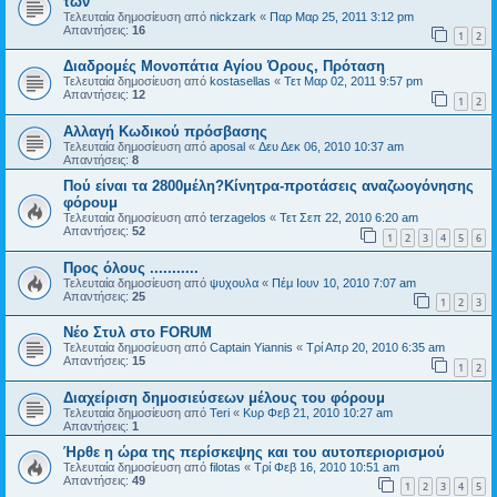
των
Τελευταία δημοσίευση από
nickzark
«
Παρ Μαρ 25, 2011 3:12 pm
Απαντήσεις:
16
1
2
Διαδρομές Μονοπάτια Αγίου Όρους, Πρόταση
Τελευταία δημοσίευση από
kostasellas
«
Τετ Μαρ 02, 2011 9:57 pm
Απαντήσεις:
12
1
2
Αλλαγή Κωδικού πρόσβασης
Τελευταία δημοσίευση από
aposal
«
Δευ Δεκ 06, 2010 10:37 am
Απαντήσεις:
8
Πού είναι τα 2800μέλη?Κίνητρα-προτάσεις αναζωογόνησης
φόρουμ
Τελευταία δημοσίευση από
terzagelos
«
Τετ Σεπ 22, 2010 6:20 am
Απαντήσεις:
52
1
2
3
4
5
6
Προς όλους ...........
Τελευταία δημοσίευση από
ψυχουλα
«
Πέμ Ιουν 10, 2010 7:07 am
Απαντήσεις:
25
1
2
3
Νέο Στυλ στο FORUM
Τελευταία δημοσίευση από
Captain Yiannis
«
Τρί Απρ 20, 2010 6:35 am
Απαντήσεις:
15
1
2
Διαχείριση δημοσιεύσεων μέλους του φόρουμ
Τελευταία δημοσίευση από
Teri
«
Κυρ Φεβ 21, 2010 10:27 am
Απαντήσεις:
1
Ήρθε η ώρα της περίσκεψης και του αυτοπεριορισμού
Τελευταία δημοσίευση από
filotas
«
Τρί Φεβ 16, 2010 10:51 am
Απαντήσεις:
49
1
2
3
4
5