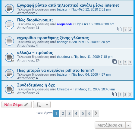
Εγγραφή βίντεο από τηλεοπτικό κανάλι μέσω internet
Τελευταία δημοσίευση από
babisgr
«
Παρ Φεβ 12, 2010 2:51 pm
Απαντήσεις:
7
Πώς διορθώνουμε;
Τελευταία δημοσίευση από
angieholi
«
Παρ Οκτ 16, 2009 8:00 am
Απαντήσεις:
11
1
2
εγχειρίδιο προσθήκης ξένης γλώσσας
Τελευταία δημοσίευση από
babisgr
«
Δευ Ιουν 15, 2009 6:20 pm
Απαντήσεις:
4
αλλάζω = πρόοδος
Τελευταία δημοσίευση από
theodora
«
Πέμ Ιουν 11, 2009 7:18 pm
Απαντήσεις:
24
1
2
3
Πως μπορώ να ανεβάσω pdf στο forum?
Τελευταία δημοσίευση από
babisgr
«
Πέμ Ιουν 04, 2009 4:57 pm
Απαντήσεις:
4
Συνδεδεμένος ή όχι;
Τελευταία δημοσίευση από
Christos
«
Τετ Μάιος 13, 2009 10:48 am
Απαντήσεις:
27
1
2
3
Νέο Θέμα
1
2
3
4
5
6
Επόμενη
148 θέματα
Μετάβαση σε