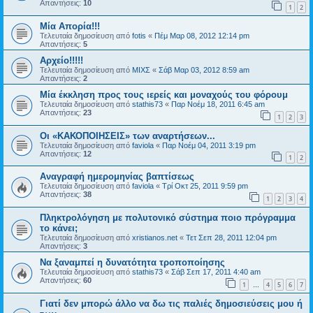
Απαντήσεις:
10
1
2
Μία Απορία!!!
Τελευταία δημοσίευση από
fotis
«
Πέμ Μαρ 08, 2012 12:14 pm
Απαντήσεις:
5
Αρχείο!!!!!
Τελευταία δημοσίευση από
ΜΙΧΣ
«
Σάβ Μαρ 03, 2012 8:59 am
Απαντήσεις:
2
Μία έκκληση προς τους ιερείς και μοναχούς του φόρουμ
Τελευταία δημοσίευση από
stathis73
«
Παρ Νοέμ 18, 2011 6:45 am
Απαντήσεις:
23
1
2
3
Οι «ΚΑΚΟΠΟΙΗΣΕΙΣ» των αναρτήσεων...
Τελευταία δημοσίευση από
faviola
«
Παρ Νοέμ 04, 2011 3:19 pm
Απαντήσεις:
12
1
2
Aναγραφή ημερομηνίας βαπτίσεως
Τελευταία δημοσίευση από
faviola
«
Τρί Οκτ 25, 2011 9:59 pm
Απαντήσεις:
38
1
2
3
4
Πληκτρολόγηση με πολυτονικό σύστημα ποιο πρόγραμμα
το κάνει;
Τελευταία δημοσίευση από
xristianos.net
«
Τετ Σεπ 28, 2011 12:04 pm
Απαντήσεις:
3
Nα ξαναμπεί η δυνατότητα τροποποίησης
Τελευταία δημοσίευση από
stathis73
«
Σάβ Σεπ 17, 2011 4:40 am
Απαντήσεις:
60
1
4
5
6
7
…
Γιατί δεν μπορώ άλλο να δω τις παλιές δημοσιεύσεις μου ή