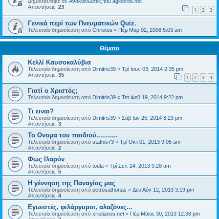
Δημοσιεύτηκε σε
Ανακοινώσεις του agiooros.net
Απαντήσεις:
23
1
2
3
Γενικά περί των Πνευματικών Quiz.
Τελευταία δημοσίευση από
Christos
«
Πέμ Μαρ 02, 2006 5:03 am
Θέματα
Κελλί Καυσοκαλύβια
Τελευταία δημοσίευση από
Dimitris39
«
Τρί Ιουν 03, 2014 2:35 pm
Απαντήσεις:
35
1
2
3
4
Γιατί ο Χριστός;
Τελευταία δημοσίευση από
Dimitris39
«
Τετ Φεβ 19, 2014 9:22 pm
Τι ειναι?
Τελευταία δημοσίευση από
Dimitris39
«
Σάβ Ιαν 25, 2014 8:23 pm
Απαντήσεις:
3
Το Ονομα του παιδιού...........
Τελευταία δημοσίευση από
stathis73
«
Τρί Οκτ 01, 2013 9:05 am
Απαντήσεις:
2
Φως Ιλαρόν
Τελευταία δημοσίευση από
toula
«
Τρί Σεπ 24, 2013 9:28 am
Απαντήσεις:
5
Η γέννηση της Παναγίας μας
Τελευταία δημοσίευση από
petrosathonas
«
Δευ Αύγ 12, 2013 3:19 pm
Απαντήσεις:
4
Εγωιστές, φιλάργυροι, αλαζόνες...
Τελευταία δημοσίευση από
xristianos.net
«
Πέμ Μάιος 30, 2013 12:38 pm