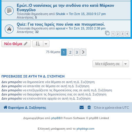
Ερώτ.:Ο νεανίσκος με την σινδόνα στο κατά Μάρκον
Ευαγγέλιο
Τελευταία δημοσίευση από
Shubik
«
Τετ Σεπ 15, 2010 9:17 pm
Απαντήσεις:
5
Quiz: Για τους Ιερείς που είναι και πνευματικοί.
Τελευταία δημοσίευση από
aposal
«
Τετ Σεπ 15, 2010 2:38 pm
Απαντήσεις:
32
1
2
3
4
Νέο Θέμα
1
2
3
Επόμενη
75 θέματα
Μετάβαση σε
ΠΡΟΣΒΆΣΕΙΣ ΣΕ ΑΥΤΉ ΤΗ Δ. ΣΥΖΉΤΗΣΗ
Δεν μπορείτε
να δημοσιεύετε νέα θέματα σε αυτή τη Δ. Συζήτηση
Δεν μπορείτε
να απαντάτε σε θέματα σε αυτή τη Δ. Συζήτηση
Δεν μπορείτε
να επεξεργάζεστε τις δημοσιεύσεις σας σε αυτή τη Δ. Συζήτηση
Δεν μπορείτε
να διαγράφετε τις δημοσιεύσεις σας σε αυτή τη Δ. Συζήτηση
Δεν μπορείτε
να επισυνάπτετε αρχεία σε αυτή τη Δ. Συζήτηση
Ευρετήριο Δ. Συζήτησης
Όλοι οι χρόνοι είναι
UTC
Δημιουργήθηκε από
phpBB
® Forum Software © phpBB Limited
Ελληνική μετάφραση από το
phpbbgr.com