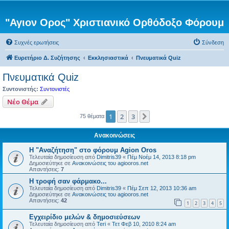
"Αγιον Ορος" Χριστιανικό Ορθόδοξο Φόρουμ
Συχνές ερωτήσεις
Σύνδεση
Ευρετήριο Δ. Συζήτησης
Εκκλησιαστικά
Πνευματικά Quiz
Πνευματικά Quiz
Συντονιστής:
Συντονιστές
Νέο Θέμα
1
2
3
Επόμενη
75 θέματα
Ανακοινώσεις
Η "Αναζήτηση" στο φόρουμ Agion Oros
Τελευταία δημοσίευση από
Dimitris39
«
Πέμ Νοέμ 14, 2013 8:18 pm
Δημοσιεύτηκε σε
Ανακοινώσεις του agiooros.net
Απαντήσεις:
7
H τροφή σαν φάρμακο...
Τελευταία δημοσίευση από
Dimitris39
«
Πέμ Σεπ 12, 2013 10:36 am
Δημοσιεύτηκε σε
Ανακοινώσεις του agiooros.net
Απαντήσεις:
42
1
2
3
4
5
Εγχειρίδιο μελών & δημοσιεύσεων
Τελευταία δημοσίευση από
Teri
«
Τετ Φεβ 10, 2010 8:24 am