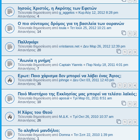
Ιησούς Χριστός, η Ακρότης των Εφετών
Τελευταία δημοσίευση από
g_aggelos
«
Κυρ Αύγ 12, 2012 8:28 pm
Απαντήσεις:
4
Ο πιο σύντομος δρόμος για τη βασιλεία των ουρανών
Τελευταία δημοσίευση από
toula
«
Τετ Ιούλ 25, 2012 10:21 am
Απαντήσεις:
14
1
2
Παλληκάρι
Τελευταία δημοσίευση από
xristianos.net
«
Δευ Μαρ 26, 2012 12:39 pm
Απαντήσεις:
20
1
2
3
"Αιωνία η μνήμη"
Τελευταία δημοσίευση από
Captain Yiannis
«
Παρ Νοέμ 18, 2011 4:01 pm
Απαντήσεις:
7
Ερωτ: Ποιο χάρισμα δεν μπορεί να λάβει ένας Άγιος;
Τελευταία δημοσίευση από
johnge
«
Δευ Οκτ 03, 2011 12:43 pm
Απαντήσεις:
35
1
2
3
4
Ποιό Μυστήριο της Εκκλησίας μας μπορεί να τελέσει λαϊκός;
Τελευταία δημοσίευση από
aposal
«
Τρί Μαρ 01, 2011 8:51 am
Απαντήσεις:
10
1
2
Η Χάρις του Θεού
Τελευταία δημοσίευση από
Μ.Δ.Κ.
«
Τρί Οκτ 26, 2010 10:37 am
Απαντήσεις:
26
1
2
3
Το αληθινό μανδήλιο;
Τελευταία δημοσίευση από
Domna
«
Τετ Σεπ 22, 2010 1:39 pm
Απαντήσεις:
1