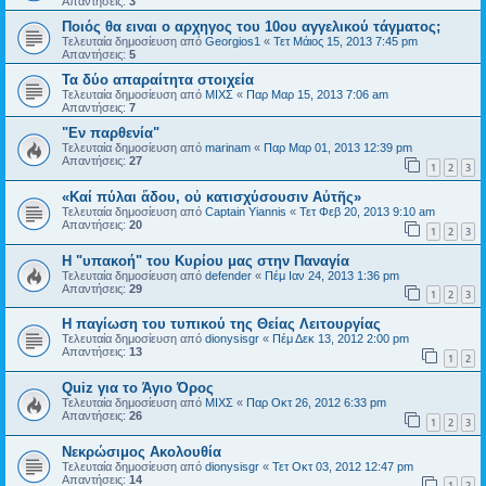
Απαντήσεις:
3
Ποιός θα ειναι ο αρχηγος του 10ου αγγελικού τάγματος;
Τελευταία δημοσίευση από
Georgios1
«
Τετ Μάιος 15, 2013 7:45 pm
Απαντήσεις:
5
Τα δύο απαραίτητα στοιχεία
Τελευταία δημοσίευση από
ΜΙΧΣ
«
Παρ Μαρ 15, 2013 7:06 am
Απαντήσεις:
7
"Εν παρθενία"
Τελευταία δημοσίευση από
marinam
«
Παρ Μαρ 01, 2013 12:39 pm
Απαντήσεις:
27
1
2
3
«Καί πύλαι ἅδου, οὐ κατισχύσουσιν Αὐτῆς»
Τελευταία δημοσίευση από
Captain Yiannis
«
Τετ Φεβ 20, 2013 9:10 am
Απαντήσεις:
20
1
2
3
Η "υπακοή" του Κυρίου μας στην Παναγία
Τελευταία δημοσίευση από
defender
«
Πέμ Ιαν 24, 2013 1:36 pm
Απαντήσεις:
29
1
2
3
Η παγίωση του τυπικού της Θείας Λειτουργίας
Τελευταία δημοσίευση από
dionysisgr
«
Πέμ Δεκ 13, 2012 2:00 pm
Απαντήσεις:
13
1
2
Quiz για το Άγιο Όρος
Τελευταία δημοσίευση από
ΜΙΧΣ
«
Παρ Οκτ 26, 2012 6:33 pm
Απαντήσεις:
26
1
2
3
Νεκρώσιμος Ακολουθία
Τελευταία δημοσίευση από
dionysisgr
«
Τετ Οκτ 03, 2012 12:47 pm
Απαντήσεις:
14
1
2