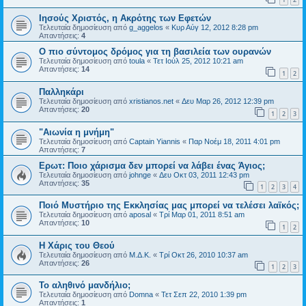
Ιησούς Χριστός, η Ακρότης των Εφετών
Τελευταία δημοσίευση από
g_aggelos
«
Κυρ Αύγ 12, 2012 8:28 pm
Απαντήσεις:
4
Ο πιο σύντομος δρόμος για τη βασιλεία των ουρανών
Τελευταία δημοσίευση από
toula
«
Τετ Ιούλ 25, 2012 10:21 am
Απαντήσεις:
14
1
2
Παλληκάρι
Τελευταία δημοσίευση από
xristianos.net
«
Δευ Μαρ 26, 2012 12:39 pm
Απαντήσεις:
20
1
2
3
"Αιωνία η μνήμη"
Τελευταία δημοσίευση από
Captain Yiannis
«
Παρ Νοέμ 18, 2011 4:01 pm
Απαντήσεις:
7
Ερωτ: Ποιο χάρισμα δεν μπορεί να λάβει ένας Άγιος;
Τελευταία δημοσίευση από
johnge
«
Δευ Οκτ 03, 2011 12:43 pm
Απαντήσεις:
35
1
2
3
4
Ποιό Μυστήριο της Εκκλησίας μας μπορεί να τελέσει λαϊκός;
Τελευταία δημοσίευση από
aposal
«
Τρί Μαρ 01, 2011 8:51 am
Απαντήσεις:
10
1
2
Η Χάρις του Θεού
Τελευταία δημοσίευση από
Μ.Δ.Κ.
«
Τρί Οκτ 26, 2010 10:37 am
Απαντήσεις:
26
1
2
3
Το αληθινό μανδήλιο;
Τελευταία δημοσίευση από
Domna
«
Τετ Σεπ 22, 2010 1:39 pm
Απαντήσεις:
1