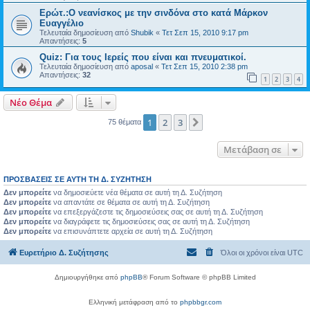
Ερώτ.:Ο νεανίσκος με την σινδόνα στο κατά Μάρκον
Ευαγγέλιο
Τελευταία δημοσίευση από
Shubik
«
Τετ Σεπ 15, 2010 9:17 pm
Απαντήσεις:
5
Quiz: Για τους Ιερείς που είναι και πνευματικοί.
Τελευταία δημοσίευση από
aposal
«
Τετ Σεπ 15, 2010 2:38 pm
Απαντήσεις:
32
1
2
3
4
Νέο Θέμα
1
2
3
Επόμενη
75 θέματα
Μετάβαση σε
ΠΡΟΣΒΆΣΕΙΣ ΣΕ ΑΥΤΉ ΤΗ Δ. ΣΥΖΉΤΗΣΗ
Δεν μπορείτε
να δημοσιεύετε νέα θέματα σε αυτή τη Δ. Συζήτηση
Δεν μπορείτε
να απαντάτε σε θέματα σε αυτή τη Δ. Συζήτηση
Δεν μπορείτε
να επεξεργάζεστε τις δημοσιεύσεις σας σε αυτή τη Δ. Συζήτηση
Δεν μπορείτε
να διαγράφετε τις δημοσιεύσεις σας σε αυτή τη Δ. Συζήτηση
Δεν μπορείτε
να επισυνάπτετε αρχεία σε αυτή τη Δ. Συζήτηση
Ευρετήριο Δ. Συζήτησης
Όλοι οι χρόνοι είναι
UTC
Δημιουργήθηκε από
phpBB
® Forum Software © phpBB Limited
Ελληνική μετάφραση από το
phpbbgr.com