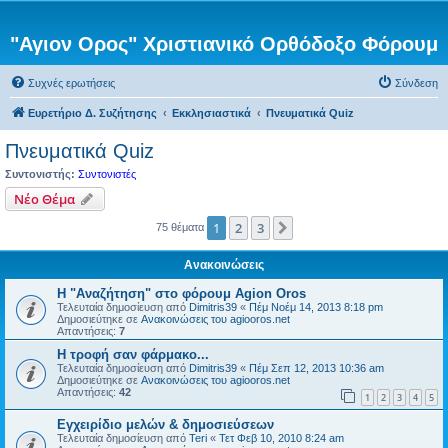
"Αγιον Ορος" Χριστιανικό Ορθόδοξο Φόρουμ
Συχνές ερωτήσεις
Σύνδεση
Ευρετήριο Δ. Συζήτησης
Εκκλησιαστικά
Πνευματικά Quiz
Πνευματικά Quiz
Συντονιστής:
Συντονιστές
Νέο Θέμα
1
2
3
Επόμενη
75 θέματα
Ανακοινώσεις
Η "Αναζήτηση" στο φόρουμ Agion Oros
Τελευταία δημοσίευση από
Dimitris39
«
Πέμ Νοέμ 14, 2013 8:18 pm
Δημοσιεύτηκε σε
Ανακοινώσεις του agiooros.net
Απαντήσεις:
7
H τροφή σαν φάρμακο...
Τελευταία δημοσίευση από
Dimitris39
«
Πέμ Σεπ 12, 2013 10:36 am
Δημοσιεύτηκε σε
Ανακοινώσεις του agiooros.net
Απαντήσεις:
42
1
2
3
4
5
Εγχειρίδιο μελών & δημοσιεύσεων
Τελευταία δημοσίευση από
Teri
«
Τετ Φεβ 10, 2010 8:24 am