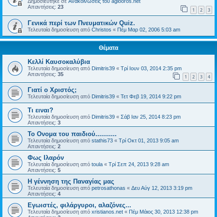
Δημοσιεύτηκε σε
Ανακοινώσεις του agiooros.net
Απαντήσεις:
23
1
2
3
Γενικά περί των Πνευματικών Quiz.
Τελευταία δημοσίευση από
Christos
«
Πέμ Μαρ 02, 2006 5:03 am
Θέματα
Κελλί Καυσοκαλύβια
Τελευταία δημοσίευση από
Dimitris39
«
Τρί Ιουν 03, 2014 2:35 pm
Απαντήσεις:
35
1
2
3
4
Γιατί ο Χριστός;
Τελευταία δημοσίευση από
Dimitris39
«
Τετ Φεβ 19, 2014 9:22 pm
Τι ειναι?
Τελευταία δημοσίευση από
Dimitris39
«
Σάβ Ιαν 25, 2014 8:23 pm
Απαντήσεις:
3
Το Ονομα του παιδιού...........
Τελευταία δημοσίευση από
stathis73
«
Τρί Οκτ 01, 2013 9:05 am
Απαντήσεις:
2
Φως Ιλαρόν
Τελευταία δημοσίευση από
toula
«
Τρί Σεπ 24, 2013 9:28 am
Απαντήσεις:
5
Η γέννηση της Παναγίας μας
Τελευταία δημοσίευση από
petrosathonas
«
Δευ Αύγ 12, 2013 3:19 pm
Απαντήσεις:
4
Εγωιστές, φιλάργυροι, αλαζόνες...
Τελευταία δημοσίευση από
xristianos.net
«
Πέμ Μάιος 30, 2013 12:38 pm