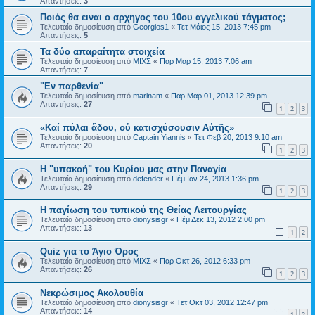
Απαντήσεις:
3
Ποιός θα ειναι ο αρχηγος του 10ου αγγελικού τάγματος;
Τελευταία δημοσίευση από
Georgios1
«
Τετ Μάιος 15, 2013 7:45 pm
Απαντήσεις:
5
Τα δύο απαραίτητα στοιχεία
Τελευταία δημοσίευση από
ΜΙΧΣ
«
Παρ Μαρ 15, 2013 7:06 am
Απαντήσεις:
7
"Εν παρθενία"
Τελευταία δημοσίευση από
marinam
«
Παρ Μαρ 01, 2013 12:39 pm
Απαντήσεις:
27
1
2
3
«Καί πύλαι ἅδου, οὐ κατισχύσουσιν Αὐτῆς»
Τελευταία δημοσίευση από
Captain Yiannis
«
Τετ Φεβ 20, 2013 9:10 am
Απαντήσεις:
20
1
2
3
Η "υπακοή" του Κυρίου μας στην Παναγία
Τελευταία δημοσίευση από
defender
«
Πέμ Ιαν 24, 2013 1:36 pm
Απαντήσεις:
29
1
2
3
Η παγίωση του τυπικού της Θείας Λειτουργίας
Τελευταία δημοσίευση από
dionysisgr
«
Πέμ Δεκ 13, 2012 2:00 pm
Απαντήσεις:
13
1
2
Quiz για το Άγιο Όρος
Τελευταία δημοσίευση από
ΜΙΧΣ
«
Παρ Οκτ 26, 2012 6:33 pm
Απαντήσεις:
26
1
2
3
Νεκρώσιμος Ακολουθία
Τελευταία δημοσίευση από
dionysisgr
«
Τετ Οκτ 03, 2012 12:47 pm
Απαντήσεις:
14
1
2