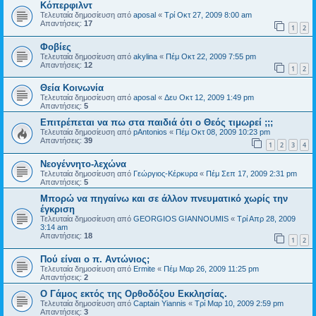
Κόπερφιλντ
Τελευταία δημοσίευση από
aposal
«
Τρί Οκτ 27, 2009 8:00 am
Απαντήσεις:
17
1
2
Φοβίες
Τελευταία δημοσίευση από
akylina
«
Πέμ Οκτ 22, 2009 7:55 pm
Απαντήσεις:
12
1
2
Θεία Κοινωνία
Τελευταία δημοσίευση από
aposal
«
Δευ Οκτ 12, 2009 1:49 pm
Απαντήσεις:
5
Επιτρέπεται να πω στα παιδιά ότι ο Θεός τιμωρεί ;;;
Τελευταία δημοσίευση από
pAntonios
«
Πέμ Οκτ 08, 2009 10:23 pm
Απαντήσεις:
39
1
2
3
4
Νεογέννητο-λεχώνα
Τελευταία δημοσίευση από
Γεώργιος-Κέρκυρα
«
Πέμ Σεπ 17, 2009 2:31 pm
Απαντήσεις:
5
Μπορώ να πηγαίνω και σε άλλον πνευματικό χωρίς την
έγκριση
Τελευταία δημοσίευση από
GEORGIOS GIANNOUMIS
«
Τρί Απρ 28, 2009
3:14 am
Απαντήσεις:
18
1
2
Πού είναι ο π. Αντώνιος;
Τελευταία δημοσίευση από
Ermite
«
Πέμ Μαρ 26, 2009 11:25 pm
Απαντήσεις:
2
Ο Γάμος εκτός της Ορθοδόξου Εκκλησίας.
Τελευταία δημοσίευση από
Captain Yiannis
«
Τρί Μαρ 10, 2009 2:59 pm
Απαντήσεις:
3