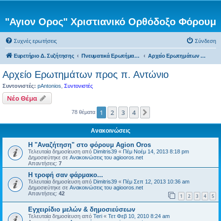
"Αγιον Ορος" Χριστιανικό Ορθόδοξο Φόρουμ
Συχνές ερωτήσεις
Σύνδεση
Ευρετήριο Δ. Συζήτησης
Πνευματικά Ερωτήματα προς τον π. Αντώνιο
Αρχείο Ερωτημάτων προς π. Αντώνιο
Αρχείο Ερωτημάτων προς π. Αντώνιο
Συντονιστές:
pAntonios
,
Συντονιστές
Νέο Θέμα
1
2
3
4
Επόμενη
78 θέματα
Ανακοινώσεις
Η "Αναζήτηση" στο φόρουμ Agion Oros
Τελευταία δημοσίευση από
Dimitris39
«
Πέμ Νοέμ 14, 2013 8:18 pm
Δημοσιεύτηκε σε
Ανακοινώσεις του agiooros.net
Απαντήσεις:
7
H τροφή σαν φάρμακο...
Τελευταία δημοσίευση από
Dimitris39
«
Πέμ Σεπ 12, 2013 10:36 am
Δημοσιεύτηκε σε
Ανακοινώσεις του agiooros.net
Απαντήσεις:
42
1
2
3
4
5
Εγχειρίδιο μελών & δημοσιεύσεων
Τελευταία δημοσίευση από
Teri
«
Τετ Φεβ 10, 2010 8:24 am