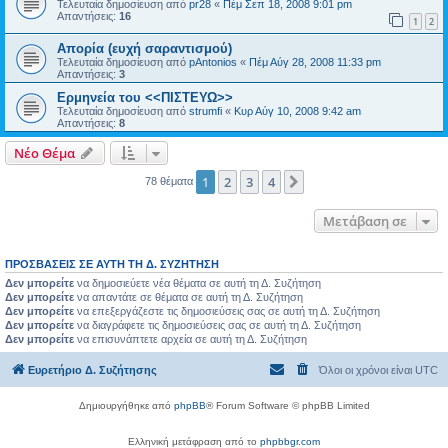
Τελευταία δημοσίευση από
pr28
«
Πέμ Σεπ 18, 2008 9:01 pm
Απαντήσεις:
16
1
2
Απορία (ευχή σαραντισμού)
Τελευταία δημοσίευση από
pAntonios
«
Πέμ Αύγ 28, 2008 11:33 pm
Απαντήσεις:
3
Ερμηνεία του <<ΠΙΣΤΕΥΩ>>
Τελευταία δημοσίευση από
strumfi
«
Κυρ Αύγ 10, 2008 9:42 am
Απαντήσεις:
8
Νέο Θέμα
1
2
3
4
Επόμενη
78 θέματα
Μετάβαση σε
ΠΡΟΣΒΆΣΕΙΣ ΣΕ ΑΥΤΉ ΤΗ Δ. ΣΥΖΉΤΗΣΗ
Δεν μπορείτε
να δημοσιεύετε νέα θέματα σε αυτή τη Δ. Συζήτηση
Δεν μπορείτε
να απαντάτε σε θέματα σε αυτή τη Δ. Συζήτηση
Δεν μπορείτε
να επεξεργάζεστε τις δημοσιεύσεις σας σε αυτή τη Δ. Συζήτηση
Δεν μπορείτε
να διαγράφετε τις δημοσιεύσεις σας σε αυτή τη Δ. Συζήτηση
Δεν μπορείτε
να επισυνάπτετε αρχεία σε αυτή τη Δ. Συζήτηση
Ευρετήριο Δ. Συζήτησης
Όλοι οι χρόνοι είναι
UTC
Δημιουργήθηκε από
phpBB
® Forum Software © phpBB Limited
Ελληνική μετάφραση από το
phpbbgr.com