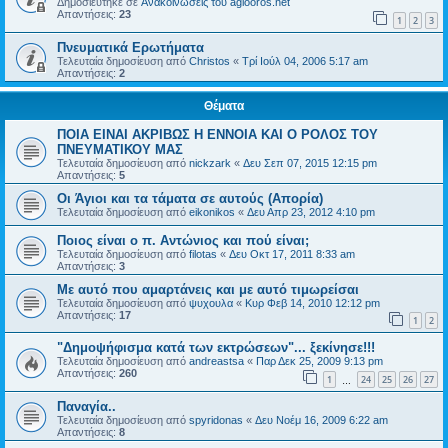
Δημοσιεύτηκε σε
Ανακοινώσεις του agiooros.net
Απαντήσεις:
23
1
2
3
Πνευματικά Ερωτήματα
Τελευταία δημοσίευση από
Christos
«
Τρί Ιούλ 04, 2006 5:17 am
Απαντήσεις:
2
Θέματα
ΠΟΙΑ ΕΙΝΑΙ ΑΚΡΙΒΩΣ Η ΕΝΝΟΙΑ ΚΑΙ Ο ΡΟΛΟΣ ΤΟΥ
ΠΝΕΥΜΑΤΙΚΟΥ ΜΑΣ
Τελευταία δημοσίευση από
nickzark
«
Δευ Σεπ 07, 2015 12:15 pm
Απαντήσεις:
5
Οι Άγιοι και τα τάματα σε αυτούς (Απορία)
Τελευταία δημοσίευση από
eikonikos
«
Δευ Απρ 23, 2012 4:10 pm
Ποιος είναι ο π. Αντώνιος και πού είναι;
Τελευταία δημοσίευση από
filotas
«
Δευ Οκτ 17, 2011 8:33 am
Απαντήσεις:
3
Με αυτό που αμαρτάνεις και με αυτό τιμωρείσαι
Τελευταία δημοσίευση από
ψυχουλα
«
Κυρ Φεβ 14, 2010 12:12 pm
Απαντήσεις:
17
1
2
"Δημοψήφισμα κατά των εκτρώσεων"... ξεκίνησε!!!
Τελευταία δημοσίευση από
andreastsa
«
Παρ Δεκ 25, 2009 9:13 pm
Απαντήσεις:
260
1
24
25
26
27
…
Παναγία..
Τελευταία δημοσίευση από
spyridonas
«
Δευ Νοέμ 16, 2009 6:22 am
Απαντήσεις:
8