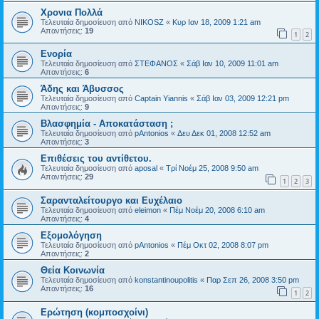
Χρονια Πολλά
Τελευταία δημοσίευση από
NIKOSZ
«
Κυρ Ιαν 18, 2009 1:21 am
Απαντήσεις:
19
1
2
Ενορία
Τελευταία δημοσίευση από
ΣΤΕΦΑΝΟΣ
«
Σάβ Ιαν 10, 2009 11:01 am
Απαντήσεις:
6
Άδης και Άβυσσος
Τελευταία δημοσίευση από
Captain Yiannis
«
Σάβ Ιαν 03, 2009 12:21 pm
Απαντήσεις:
9
Βλασφημία - Αποκατάσταση ;
Τελευταία δημοσίευση από
pAntonios
«
Δευ Δεκ 01, 2008 12:52 am
Απαντήσεις:
3
Επιθέσεις του αντίθετου.
Τελευταία δημοσίευση από
aposal
«
Τρί Νοέμ 25, 2008 9:50 am
Απαντήσεις:
29
1
2
3
Σαρανταλείτουργο και Ευχέλαιο
Τελευταία δημοσίευση από
eleimon
«
Πέμ Νοέμ 20, 2008 6:10 am
Απαντήσεις:
4
Εξομολόγηση
Τελευταία δημοσίευση από
pAntonios
«
Πέμ Οκτ 02, 2008 8:07 pm
Απαντήσεις:
2
Θεία Κοινωνία
Τελευταία δημοσίευση από
konstantinoupolitis
«
Παρ Σεπ 26, 2008 3:50 pm
Απαντήσεις:
16
1
2
Ερώτηση (κομποσχοίνι)