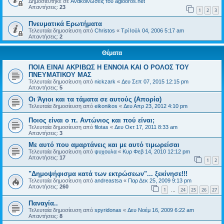
Δημοσιεύτηκε σε
Ανακοινώσεις του agiooros.net
Απαντήσεις:
23
1
2
3
Πνευματικά Ερωτήματα
Τελευταία δημοσίευση από
Christos
«
Τρί Ιούλ 04, 2006 5:17 am
Απαντήσεις:
2
Θέματα
ΠΟΙΑ ΕΙΝΑΙ ΑΚΡΙΒΩΣ Η ΕΝΝΟΙΑ ΚΑΙ Ο ΡΟΛΟΣ ΤΟΥ
ΠΝΕΥΜΑΤΙΚΟΥ ΜΑΣ
Τελευταία δημοσίευση από
nickzark
«
Δευ Σεπ 07, 2015 12:15 pm
Απαντήσεις:
5
Οι Άγιοι και τα τάματα σε αυτούς (Απορία)
Τελευταία δημοσίευση από
eikonikos
«
Δευ Απρ 23, 2012 4:10 pm
Ποιος είναι ο π. Αντώνιος και πού είναι;
Τελευταία δημοσίευση από
filotas
«
Δευ Οκτ 17, 2011 8:33 am
Απαντήσεις:
3
Με αυτό που αμαρτάνεις και με αυτό τιμωρείσαι
Τελευταία δημοσίευση από
ψυχουλα
«
Κυρ Φεβ 14, 2010 12:12 pm
Απαντήσεις:
17
1
2
"Δημοψήφισμα κατά των εκτρώσεων"... ξεκίνησε!!!
Τελευταία δημοσίευση από
andreastsa
«
Παρ Δεκ 25, 2009 9:13 pm
Απαντήσεις:
260
1
24
25
26
27
…
Παναγία..
Τελευταία δημοσίευση από
spyridonas
«
Δευ Νοέμ 16, 2009 6:22 am
Απαντήσεις:
8