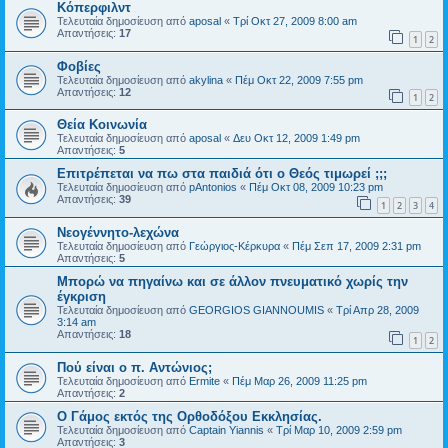
Κόπερφιλντ
Τελευταία δημοσίευση από
aposal
«
Τρί Οκτ 27, 2009 8:00 am
Απαντήσεις:
17
1
2
Φοβίες
Τελευταία δημοσίευση από
akylina
«
Πέμ Οκτ 22, 2009 7:55 pm
Απαντήσεις:
12
1
2
Θεία Κοινωνία
Τελευταία δημοσίευση από
aposal
«
Δευ Οκτ 12, 2009 1:49 pm
Απαντήσεις:
5
Επιτρέπεται να πω στα παιδιά ότι ο Θεός τιμωρεί ;;;
Τελευταία δημοσίευση από
pAntonios
«
Πέμ Οκτ 08, 2009 10:23 pm
Απαντήσεις:
39
1
2
3
4
Νεογέννητο-λεχώνα
Τελευταία δημοσίευση από
Γεώργιος-Κέρκυρα
«
Πέμ Σεπ 17, 2009 2:31 pm
Απαντήσεις:
5
Μπορώ να πηγαίνω και σε άλλον πνευματικό χωρίς την
έγκριση
Τελευταία δημοσίευση από
GEORGIOS GIANNOUMIS
«
Τρί Απρ 28, 2009
3:14 am
Απαντήσεις:
18
1
2
Πού είναι ο π. Αντώνιος;
Τελευταία δημοσίευση από
Ermite
«
Πέμ Μαρ 26, 2009 11:25 pm
Απαντήσεις:
2
Ο Γάμος εκτός της Ορθοδόξου Εκκλησίας.
Τελευταία δημοσίευση από
Captain Yiannis
«
Τρί Μαρ 10, 2009 2:59 pm
Απαντήσεις:
3