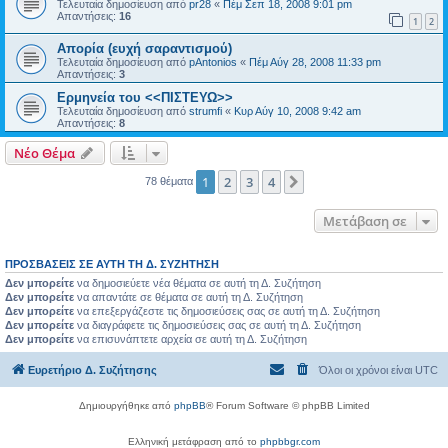
Τελευταία δημοσίευση από
pr28
«
Πέμ Σεπ 18, 2008 9:01 pm
Απαντήσεις:
16
1
2
Απορία (ευχή σαραντισμού)
Τελευταία δημοσίευση από
pAntonios
«
Πέμ Αύγ 28, 2008 11:33 pm
Απαντήσεις:
3
Ερμηνεία του <<ΠΙΣΤΕΥΩ>>
Τελευταία δημοσίευση από
strumfi
«
Κυρ Αύγ 10, 2008 9:42 am
Απαντήσεις:
8
Νέο Θέμα
1
2
3
4
Επόμενη
78 θέματα
Μετάβαση σε
ΠΡΟΣΒΆΣΕΙΣ ΣΕ ΑΥΤΉ ΤΗ Δ. ΣΥΖΉΤΗΣΗ
Δεν μπορείτε
να δημοσιεύετε νέα θέματα σε αυτή τη Δ. Συζήτηση
Δεν μπορείτε
να απαντάτε σε θέματα σε αυτή τη Δ. Συζήτηση
Δεν μπορείτε
να επεξεργάζεστε τις δημοσιεύσεις σας σε αυτή τη Δ. Συζήτηση
Δεν μπορείτε
να διαγράφετε τις δημοσιεύσεις σας σε αυτή τη Δ. Συζήτηση
Δεν μπορείτε
να επισυνάπτετε αρχεία σε αυτή τη Δ. Συζήτηση
Ευρετήριο Δ. Συζήτησης
Όλοι οι χρόνοι είναι
UTC
Δημιουργήθηκε από
phpBB
® Forum Software © phpBB Limited
Ελληνική μετάφραση από το
phpbbgr.com