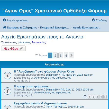
"Αγιον Ορος" Χριστιανικό Ορθόδοξο Φόρουμ
Συχνές ερωτήσεις
Σύνδεση
Ευρετήριο Δ. Συζήτησης
Πνευματικά Ερωτήματα προς τον π. Αντώνιο
Αρχείο Ερωτημάτων προς π. Αντώνιο
Αρχείο Ερωτημάτων προς π. Αντώνιο
Συντονιστές:
pAntonios
,
Συντονιστές
Νέο Θέμα
1
2
3
4
Επόμενη
78 θέματα
Ανακοινώσεις
Η "Αναζήτηση" στο φόρουμ Agion Oros
Τελευταία δημοσίευση από
Dimitris39
«
Πέμ Νοέμ 14, 2013 8:18 pm
Δημοσιεύτηκε σε
Ανακοινώσεις του agiooros.net
Απαντήσεις:
7
H τροφή σαν φάρμακο...
Τελευταία δημοσίευση από
Dimitris39
«
Πέμ Σεπ 12, 2013 10:36 am
Δημοσιεύτηκε σε
Ανακοινώσεις του agiooros.net
Απαντήσεις:
42
1
2
3
4
5
Εγχειρίδιο μελών & δημοσιεύσεων
Τελευταία δημοσίευση από
Teri
«
Τετ Φεβ 10, 2010 8:24 am