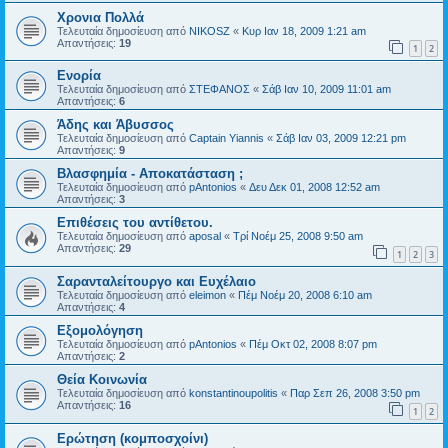
Χρονια Πολλά
Τελευταία δημοσίευση από
NIKOSZ
«
Κυρ Ιαν 18, 2009 1:21 am
Απαντήσεις:
19
1
2
Ενορία
Τελευταία δημοσίευση από
ΣΤΕΦΑΝΟΣ
«
Σάβ Ιαν 10, 2009 11:01 am
Απαντήσεις:
6
Άδης και Άβυσσος
Τελευταία δημοσίευση από
Captain Yiannis
«
Σάβ Ιαν 03, 2009 12:21 pm
Απαντήσεις:
9
Βλασφημία - Αποκατάσταση ;
Τελευταία δημοσίευση από
pAntonios
«
Δευ Δεκ 01, 2008 12:52 am
Απαντήσεις:
3
Επιθέσεις του αντίθετου.
Τελευταία δημοσίευση από
aposal
«
Τρί Νοέμ 25, 2008 9:50 am
Απαντήσεις:
29
1
2
3
Σαρανταλείτουργο και Ευχέλαιο
Τελευταία δημοσίευση από
eleimon
«
Πέμ Νοέμ 20, 2008 6:10 am
Απαντήσεις:
4
Εξομολόγηση
Τελευταία δημοσίευση από
pAntonios
«
Πέμ Οκτ 02, 2008 8:07 pm
Απαντήσεις:
2
Θεία Κοινωνία
Τελευταία δημοσίευση από
konstantinoupolitis
«
Παρ Σεπ 26, 2008 3:50 pm
Απαντήσεις:
16
1
2
Ερώτηση (κομποσχοίνι)