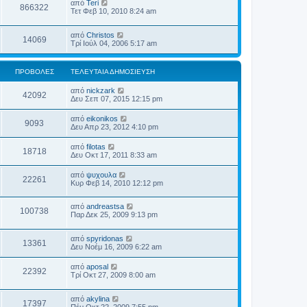
από
Teri
866322
Τετ Φεβ 10, 2010 8:24 am
από
Christos
14069
Τρί Ιούλ 04, 2006 5:17 am
ΠΡΟΒΟΛΈΣ
ΤΕΛΕΥΤΑΊΑ ΔΗΜΟΣΊΕΥΣΗ
από
nickzark
42092
Δευ Σεπ 07, 2015 12:15 pm
από
eikonikos
9093
Δευ Απρ 23, 2012 4:10 pm
από
filotas
18718
Δευ Οκτ 17, 2011 8:33 am
από
ψυχουλα
22261
Κυρ Φεβ 14, 2010 12:12 pm
από
andreastsa
100738
Παρ Δεκ 25, 2009 9:13 pm
από
spyridonas
13361
Δευ Νοέμ 16, 2009 6:22 am
από
aposal
22392
Τρί Οκτ 27, 2009 8:00 am
από
akylina
17397
Πέμ Οκτ 22, 2009 7:55 pm