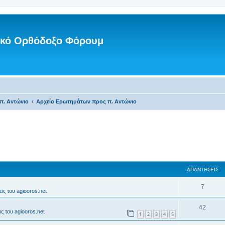
νικό Ορθόδοξο Φόρουμ
π. Αντώνιο
Αρχείο Ερωτημάτων προς π. Αντώνιο
ΑΠΑΝΤΉΣΕΙΣ
7
ις του agiooros.net
42
ς του agiooros.net
1
2
3
4
5