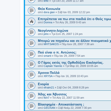
από
lefte
»
Τρί Οκτ 20, 2009 11:17 am
Θεία Κοινωνία
από
dora gian
»
Σάβ Ιαν 03, 2009 12:22 pm
Επιτρέπεται να πω στα παιδιά ότι ο Θεός τιμωρ
από
Domna
»
Τετ Αύγ 26, 2009 9:43 am
Νεογέννητο-λεχώνα
από
john
»
Τρί Σεπ 25, 2007 1:24 pm
Μπορώ να πηγαίνω και σε άλλον πνευματικό χ
από
MHTSAKOS
»
Πέμ Ιουν 28, 2007 7:38 am
Πού είναι ο π. Αντώνιος;
από
smarti
»
Πέμ Ιαν 29, 2009 7:54 am
Ο Γάμος εκτός της Ορθοδόξου Εκκλησίας.
από
Captain Yiannis
»
Τρί Μαρ 10, 2009 10:05 am
Χρονια Πολλά
από
XRYSA
»
Παρ Ιαν 16, 2009 10:43 pm
Ενορία
από
efraim21
»
Σάβ Οκτ 04, 2008 8:28 pm
Άδης και Άβυσσος
από
fish7
»
Τετ Αύγ 22, 2007 11:59 am
Βλασφημία - Αποκατάσταση ;
από
GEOXAN
»
Σάβ Νοέμ 22, 2008 7:30 pm