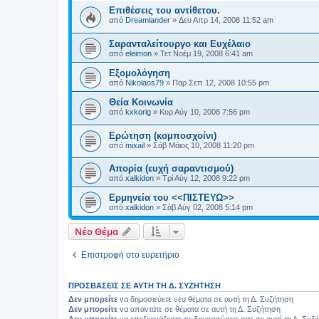
Επιθέσεις του αντίθετου.
από
Dreamlander
»
Δευ Απρ 14, 2008 11:52 am
Σαρανταλείτουργο και Ευχέλαιο
από
eleimon
»
Τετ Νοέμ 19, 2008 6:41 am
Εξομολόγηση
από
Nikolaos79
»
Παρ Σεπ 12, 2008 10:55 pm
Θεία Κοινωνία
από
kxkorig
»
Κυρ Αύγ 10, 2008 7:56 pm
Ερώτηση (κομποσχοίνι)
από
mixail
»
Σάβ Μάιος 10, 2008 11:20 pm
Απορία (ευχή σαραντισμού)
από
xalkidon
»
Τρί Αύγ 12, 2008 9:22 pm
Ερμηνεία του <<ΠΙΣΤΕΥΩ>>
από
xalkidon
»
Σάβ Αύγ 02, 2008 5:14 pm
Νέο Θέμα
Επιστροφή στο ευρετήριο
ΠΡΟΣΒΆΣΕΙΣ ΣΕ ΑΥΤΉ ΤΗ Δ. ΣΥΖΉΤΗΣΗ
Δεν μπορείτε
να δημοσιεύετε νέα θέματα σε αυτή τη Δ. Συζήτηση
Δεν μπορείτε
να απαντάτε σε θέματα σε αυτή τη Δ. Συζήτηση