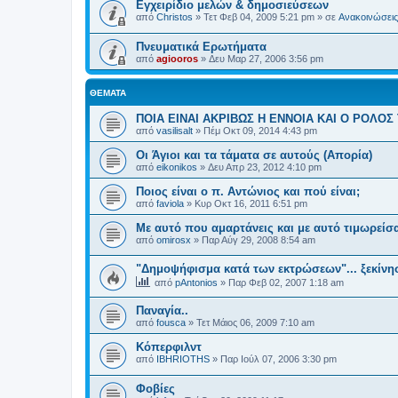
Εγχειρίδιο μελών & δημοσιεύσεων
από
Christos
»
Τετ Φεβ 04, 2009 5:21 pm
» σε
Ανακοινώσεις 
Πνευματικά Ερωτήματα
από
agiooros
»
Δευ Μαρ 27, 2006 3:56 pm
ΘΈΜΑΤΑ
ΠΟΙΑ ΕΙΝΑΙ ΑΚΡΙΒΩΣ Η ΕΝΝΟΙΑ ΚΑΙ Ο ΡΟΛΟ
από
vasilisalt
»
Πέμ Οκτ 09, 2014 4:43 pm
Οι Άγιοι και τα τάματα σε αυτούς (Απορία)
από
eikonikos
»
Δευ Απρ 23, 2012 4:10 pm
Ποιος είναι ο π. Αντώνιος και πού είναι;
από
faviola
»
Κυρ Οκτ 16, 2011 6:51 pm
Με αυτό που αμαρτάνεις και με αυτό τιμωρείσ
από
omirosx
»
Παρ Αύγ 29, 2008 8:54 am
"Δημοψήφισμα κατά των εκτρώσεων"... ξεκίνησ
από
pAntonios
»
Παρ Φεβ 02, 2007 1:18 am
Παναγία..
από
fousca
»
Τετ Μάιος 06, 2009 7:10 am
Κόπερφιλντ
από
IBHRIOTHS
»
Παρ Ιούλ 07, 2006 3:30 pm
Φοβίες