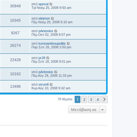
από
aposal
30949
Τρί Νοέμ 25, 2008 9:50 am
από
eleimon
10345
Πέμ Νοέμ 20, 2008 6:10 am
από
pAntonios
9267
Πέμ Οκτ 02, 2008 8:07 pm
από
konstantinoupolitis
26274
Παρ Σεπ 26, 2008 3:50 pm
από
pr28
22428
Πέμ Σεπ 18, 2008 9:01 pm
από
pAntonios
10162
Πέμ Αύγ 28, 2008 11:33 pm
από
strumfi
13496
Κυρ Αύγ 10, 2008 9:42 am
1
2
3
4
Επόμενη
78 θέματα
Μετάβαση σε