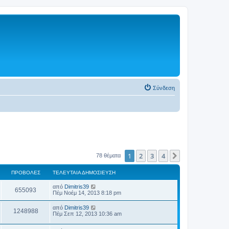
Σύνδεση
1
2
3
4
Επόμενη
78 θέματα
ΠΡΟΒΟΛΈΣ
ΤΕΛΕΥΤΑΊΑ ΔΗΜΟΣΊΕΥΣΗ
από
Dimitris39
655093
Πέμ Νοέμ 14, 2013 8:18 pm
από
Dimitris39
1248988
Πέμ Σεπ 12, 2013 10:36 am