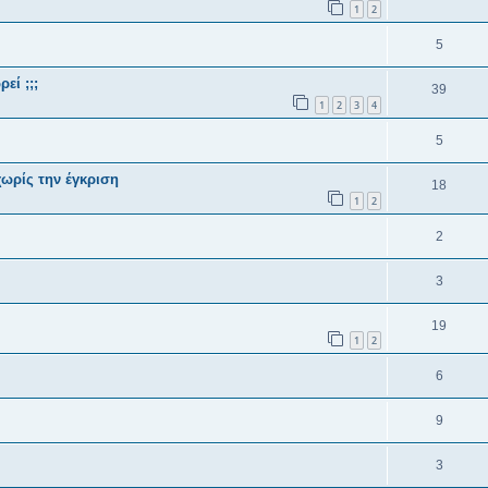
1
2
5
εί ;;;
39
1
2
3
4
5
ωρίς την έγκριση
18
1
2
2
3
19
1
2
6
9
3