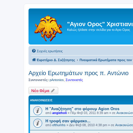
"Αγιον Ορος" Χριστια
Καλώς ήλθατε στην σελίδα για το Αγιο Ορος
Συχνές ερωτήσεις
Ευρετήριο Δ. Συζήτησης
Πνευματικά Ερωτήματα προς τον 
Αρχείο Ερωτημάτων προς π. Αντώνιο
Συντονιστές:
pAntonios
,
Συντονιστές
Νέο Θέμα
ΑΝΑΚΟΙΝΏΣΕΙΣ
Η "Αναζήτηση" στο φόρουμ Agion Oros
από
angieholi
»
Πέμ Φεβ 03, 2011 8:39 am
» σε
Ανακοινώσε
H τροφή σαν φάρμακο...
από
efthumhs
»
Δευ Φεβ 08, 2010 4:38 pm
» σε
Ανακοινώσει