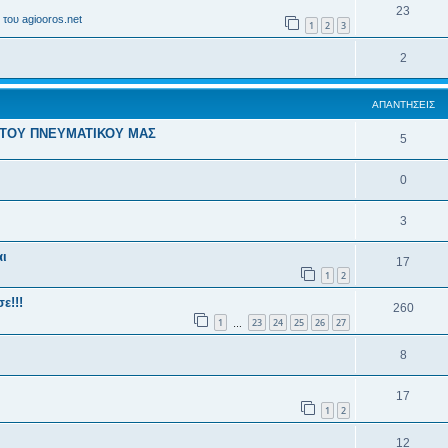
23
του agiooros.net
1
2
3
2
ΑΠΑΝΤΉΣΕΙΣ
Σ ΤΟΥ ΠΝΕΥΜΑΤΙΚΟΥ ΜΑΣ
5
0
3
αι
17
1
2
ε!!!
260
1
23
24
25
26
27
…
8
17
1
2
12