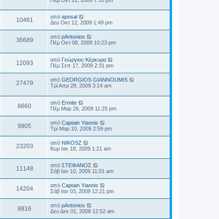
από
aposal
10481
Δευ Οκτ 12, 2009 1:49 pm
από
pAntonios
36689
Πέμ Οκτ 08, 2009 10:23 pm
από
Γεώργιος-Κέρκυρα
12093
Πέμ Σεπ 17, 2009 2:31 pm
από
GEORGIOS GIANNOUMIS
27479
Τρί Απρ 28, 2009 3:14 am
από
Ermite
8660
Πέμ Μαρ 26, 2009 11:25 pm
από
Captain Yiannis
9805
Τρί Μαρ 10, 2009 2:59 pm
από
NIKOSZ
23203
Κυρ Ιαν 18, 2009 1:21 am
από
ΣΤΕΦΑΝΟΣ
11148
Σάβ Ιαν 10, 2009 11:01 am
από
Captain Yiannis
14204
Σάβ Ιαν 03, 2009 12:21 pm
από
pAntonios
8816
Δευ Δεκ 01, 2008 12:52 am