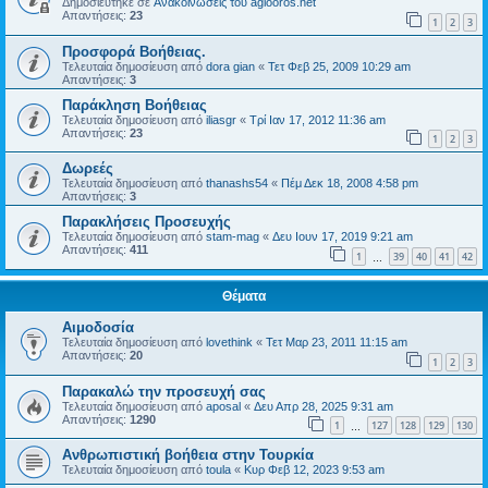
Δημοσιεύτηκε σε
Ανακοινώσεις του agiooros.net
Απαντήσεις:
23
1
2
3
Προσφορά Βοήθειας.
Τελευταία δημοσίευση από
dora gian
«
Τετ Φεβ 25, 2009 10:29 am
Απαντήσεις:
3
Παράκληση Βοήθειας
Τελευταία δημοσίευση από
iliasgr
«
Τρί Ιαν 17, 2012 11:36 am
Απαντήσεις:
23
1
2
3
Δωρεές
Τελευταία δημοσίευση από
thanashs54
«
Πέμ Δεκ 18, 2008 4:58 pm
Απαντήσεις:
3
Παρακλήσεις Προσευχής
Τελευταία δημοσίευση από
stam-mag
«
Δευ Ιουν 17, 2019 9:21 am
Απαντήσεις:
411
1
39
40
41
42
…
Θέματα
Αιμοδοσία
Τελευταία δημοσίευση από
lovethink
«
Τετ Μαρ 23, 2011 11:15 am
Απαντήσεις:
20
1
2
3
Παρακαλώ την προσευχή σας
Τελευταία δημοσίευση από
aposal
«
Δευ Απρ 28, 2025 9:31 am
Απαντήσεις:
1290
1
127
128
129
130
…
Ανθρωπιστική βοήθεια στην Τουρκία
Τελευταία δημοσίευση από
toula
«
Κυρ Φεβ 12, 2023 9:53 am