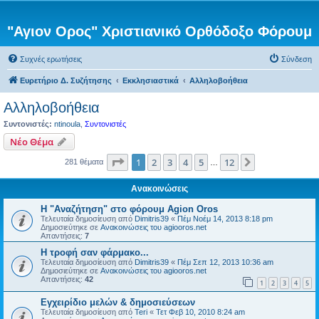
"Αγιον Ορος" Χριστιανικό Ορθόδοξο Φόρουμ
Συχνές ερωτήσεις
Σύνδεση
Ευρετήριο Δ. Συζήτησης
Εκκλησιαστικά
Αλληλοβοήθεια
Αλληλοβοήθεια
Συντονιστές:
ntinoula
,
Συντονιστές
Νέο Θέμα
Σελίδα
1
από
12
1
2
3
4
5
12
Επόμενη
281 θέματα
…
Ανακοινώσεις
Η "Αναζήτηση" στο φόρουμ Agion Oros
Τελευταία δημοσίευση από
Dimitris39
«
Πέμ Νοέμ 14, 2013 8:18 pm
Δημοσιεύτηκε σε
Ανακοινώσεις του agiooros.net
Απαντήσεις:
7
H τροφή σαν φάρμακο...
Τελευταία δημοσίευση από
Dimitris39
«
Πέμ Σεπ 12, 2013 10:36 am
Δημοσιεύτηκε σε
Ανακοινώσεις του agiooros.net
Απαντήσεις:
42
1
2
3
4
5
Εγχειρίδιο μελών & δημοσιεύσεων
Τελευταία δημοσίευση από
Teri
«
Τετ Φεβ 10, 2010 8:24 am