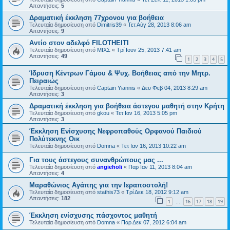
Απαντήσεις:
5
Δραματική έκκληση 77χρονου για βοήθεια
Τελευταία δημοσίευση από
Dimitris39
«
Τετ Αύγ 28, 2013 8:06 am
Απαντήσεις:
9
Αντίο στον αδελφό FILOTHEITI
Τελευταία δημοσίευση από
ΜΙΧΣ
«
Τρί Ιουν 25, 2013 7:41 am
Απαντήσεις:
49
1
2
3
4
5
Ίδρυση Κέντρων Γάμου & Ψυχ. Βοήθειας από την Μητρ.
Πειραιώς
Τελευταία δημοσίευση από
Captain Yiannis
«
Δευ Φεβ 04, 2013 8:29 am
Απαντήσεις:
3
Δραματική έκκληση για βοήθεια άστεγου μαθητή στην Κρήτη
Τελευταία δημοσίευση από
gkou
«
Τετ Ιαν 16, 2013 5:05 pm
Απαντήσεις:
3
Έκκληση Ενίσχυσης Νεφροπαθούς Ορφανού Παιδιού
Πολύτεκνης Οικ
Τελευταία δημοσίευση από
Domna
«
Τετ Ιαν 16, 2013 10:22 am
Για τους άστεγους συνανθρώπους μας ...
Τελευταία δημοσίευση από
angieholi
«
Παρ Ιαν 11, 2013 8:04 am
Απαντήσεις:
4
Μαραθώνιος Αγάπης για την Ιεραποστολή!
Τελευταία δημοσίευση από
stathis73
«
Τρί Δεκ 18, 2012 9:12 am
Απαντήσεις:
182
1
16
17
18
19
…
Έκκληση ενίσχυσης πάσχοντος μαθητή
Τελευταία δημοσίευση από
Domna
«
Παρ Δεκ 07, 2012 6:04 am