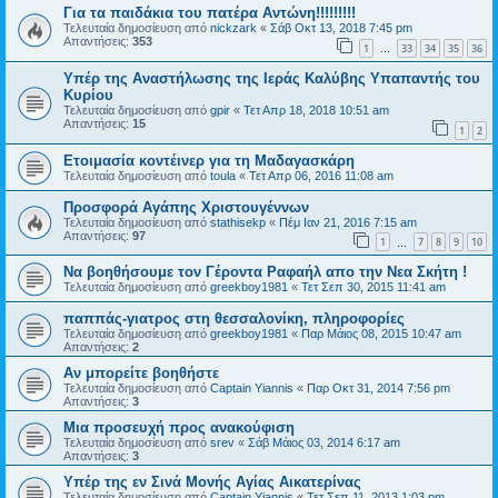
Για τα παιδάκια του πατέρα Αντώνη!!!!!!!!!
Τελευταία δημοσίευση από
nickzark
«
Σάβ Οκτ 13, 2018 7:45 pm
Απαντήσεις:
353
1
33
34
35
36
…
Υπέρ της Αναστήλωσης της Ιεράς Καλύβης Υπαπαντής του
Κυρίου
Τελευταία δημοσίευση από
gpir
«
Τετ Απρ 18, 2018 10:51 am
Απαντήσεις:
15
1
2
Ετοιμασία κοντέινερ για τη Μαδαγασκάρη
Τελευταία δημοσίευση από
toula
«
Τετ Απρ 06, 2016 11:08 am
Προσφορά Αγάπης Χριστουγέννων
Τελευταία δημοσίευση από
stathisekp
«
Πέμ Ιαν 21, 2016 7:15 am
Απαντήσεις:
97
1
7
8
9
10
…
Να βοηθήσουμε τον Γέροντα Ραφαήλ απο την Νεα Σκήτη !
Τελευταία δημοσίευση από
greekboy1981
«
Τετ Σεπ 30, 2015 11:41 am
παππάς-γιατρος στη θεσσαλονίκη, πληροφορίες
Τελευταία δημοσίευση από
greekboy1981
«
Παρ Μάιος 08, 2015 10:47 am
Απαντήσεις:
2
Αν μπορείτε βοηθήστε
Τελευταία δημοσίευση από
Captain Yiannis
«
Παρ Οκτ 31, 2014 7:56 pm
Απαντήσεις:
3
Μια προσευχή προς ανακούφιση
Τελευταία δημοσίευση από
srev
«
Σάβ Μάιος 03, 2014 6:17 am
Απαντήσεις:
3
Υπέρ της εν Σινά Μονής Αγίας Αικατερίνας
Τελευταία δημοσίευση από
Captain Yiannis
«
Τετ Σεπ 11, 2013 1:03 pm