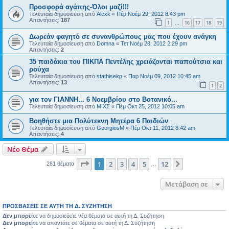
Προσφορά αγάπης-Όλοι μαζί!!!
Τελευταία δημοσίευση από
Alexk
«
Πέμ Νοέμ 29, 2012 8:43 pm
Απαντήσεις:
187
1
16
17
18
19
…
Δωρεάν φαγητό σε συνανθρώπους μας που έχουν ανάγκη
Τελευταία δημοσίευση από
Domna
«
Τετ Νοέμ 28, 2012 2:29 pm
Απαντήσεις:
2
35 παιδάκια του ΠΙΚΠΑ Πεντέλης χρειάζονται παπούτσια και
ρούχα
Τελευταία δημοσίευση από
stathisekp
«
Παρ Νοέμ 09, 2012 10:45 am
Απαντήσεις:
13
1
2
για τον ΓΙΑΝΝΗ... 6 Νοεμβρίου στο Βοτανικό...
Τελευταία δημοσίευση από
ΜΙΧΣ
«
Πέμ Οκτ 25, 2012 10:05 am
Βοηθήστε μια Πολύτεκνη Μητέρα 6 Παιδιών
Τελευταία δημοσίευση από
GeorgiosM
«
Πέμ Οκτ 11, 2012 8:42 am
Απαντήσεις:
4
Νέο Θέμα
Σελίδα
1
από
12
1
2
3
4
5
12
Επόμενη
281 θέματα
…
Μετάβαση σε
ΠΡΟΣΒΆΣΕΙΣ ΣΕ ΑΥΤΉ ΤΗ Δ. ΣΥΖΉΤΗΣΗ
Δεν μπορείτε
να δημοσιεύετε νέα θέματα σε αυτή τη Δ. Συζήτηση
Δεν μπορείτε
να απαντάτε σε θέματα σε αυτή τη Δ. Συζήτηση