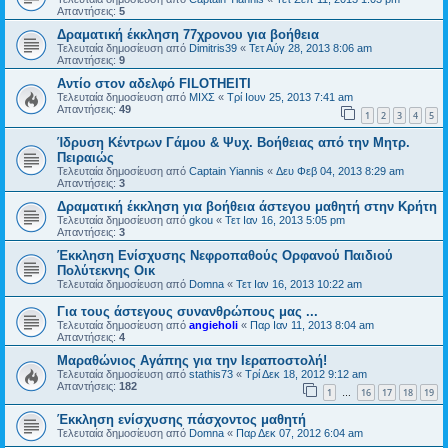
Απαντήσεις:
5
Δραματική έκκληση 77χρονου για βοήθεια
Τελευταία δημοσίευση από
Dimitris39
«
Τετ Αύγ 28, 2013 8:06 am
Απαντήσεις:
9
Αντίο στον αδελφό FILOTHEITI
Τελευταία δημοσίευση από
ΜΙΧΣ
«
Τρί Ιουν 25, 2013 7:41 am
Απαντήσεις:
49
1
2
3
4
5
Ίδρυση Κέντρων Γάμου & Ψυχ. Βοήθειας από την Μητρ.
Πειραιώς
Τελευταία δημοσίευση από
Captain Yiannis
«
Δευ Φεβ 04, 2013 8:29 am
Απαντήσεις:
3
Δραματική έκκληση για βοήθεια άστεγου μαθητή στην Κρήτη
Τελευταία δημοσίευση από
gkou
«
Τετ Ιαν 16, 2013 5:05 pm
Απαντήσεις:
3
Έκκληση Ενίσχυσης Νεφροπαθούς Ορφανού Παιδιού
Πολύτεκνης Οικ
Τελευταία δημοσίευση από
Domna
«
Τετ Ιαν 16, 2013 10:22 am
Για τους άστεγους συνανθρώπους μας ...
Τελευταία δημοσίευση από
angieholi
«
Παρ Ιαν 11, 2013 8:04 am
Απαντήσεις:
4
Μαραθώνιος Αγάπης για την Ιεραποστολή!
Τελευταία δημοσίευση από
stathis73
«
Τρί Δεκ 18, 2012 9:12 am
Απαντήσεις:
182
1
16
17
18
19
…
Έκκληση ενίσχυσης πάσχοντος μαθητή
Τελευταία δημοσίευση από
Domna
«
Παρ Δεκ 07, 2012 6:04 am