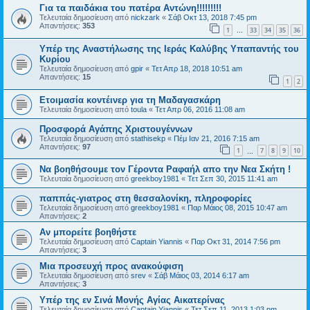
Για τα παιδάκια του πατέρα Αντώνη!!!!!!!!!
Τελευταία δημοσίευση από
nickzark
«
Σάβ Οκτ 13, 2018 7:45 pm
Απαντήσεις:
353
1
33
34
35
36
…
Υπέρ της Αναστήλωσης της Ιεράς Καλύβης Υπαπαντής του
Κυρίου
Τελευταία δημοσίευση από
gpir
«
Τετ Απρ 18, 2018 10:51 am
Απαντήσεις:
15
1
2
Ετοιμασία κοντέινερ για τη Μαδαγασκάρη
Τελευταία δημοσίευση από
toula
«
Τετ Απρ 06, 2016 11:08 am
Προσφορά Αγάπης Χριστουγέννων
Τελευταία δημοσίευση από
stathisekp
«
Πέμ Ιαν 21, 2016 7:15 am
Απαντήσεις:
97
1
7
8
9
10
…
Να βοηθήσουμε τον Γέροντα Ραφαήλ απο την Νεα Σκήτη !
Τελευταία δημοσίευση από
greekboy1981
«
Τετ Σεπ 30, 2015 11:41 am
παππάς-γιατρος στη θεσσαλονίκη, πληροφορίες
Τελευταία δημοσίευση από
greekboy1981
«
Παρ Μάιος 08, 2015 10:47 am
Απαντήσεις:
2
Αν μπορείτε βοηθήστε
Τελευταία δημοσίευση από
Captain Yiannis
«
Παρ Οκτ 31, 2014 7:56 pm
Απαντήσεις:
3
Μια προσευχή προς ανακούφιση
Τελευταία δημοσίευση από
srev
«
Σάβ Μάιος 03, 2014 6:17 am
Απαντήσεις:
3
Υπέρ της εν Σινά Μονής Αγίας Αικατερίνας
Τελευταία δημοσίευση από
Captain Yiannis
«
Τετ Σεπ 11, 2013 1:03 pm