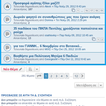
Προσφορά αγάπης-Όλοι μαζί!!!
Τελευταία δημοσίευση από
Alexk
«
Πέμ Νοέμ 29, 2012 8:43 pm
Απαντήσεις:
187
1
16
17
18
19
…
Δωρεάν φαγητό σε συνανθρώπους μας που έχουν ανάγκη
Τελευταία δημοσίευση από
Domna
«
Τετ Νοέμ 28, 2012 2:29 pm
Απαντήσεις:
2
35 παιδάκια του ΠΙΚΠΑ Πεντέλης χρειάζονται παπούτσια και
ρούχα
Τελευταία δημοσίευση από
stathisekp
«
Παρ Νοέμ 09, 2012 10:45 am
Απαντήσεις:
13
1
2
για τον ΓΙΑΝΝΗ... 6 Νοεμβρίου στο Βοτανικό...
Τελευταία δημοσίευση από
ΜΙΧΣ
«
Πέμ Οκτ 25, 2012 10:05 am
Βοηθήστε μια Πολύτεκνη Μητέρα 6 Παιδιών
Τελευταία δημοσίευση από
GeorgiosM
«
Πέμ Οκτ 11, 2012 8:42 am
Απαντήσεις:
4
Νέο Θέμα
Σελίδα
1
από
12
1
2
3
4
5
12
Επόμενη
281 θέματα
…
Μετάβαση σε
ΠΡΟΣΒΆΣΕΙΣ ΣΕ ΑΥΤΉ ΤΗ Δ. ΣΥΖΉΤΗΣΗ
Δεν μπορείτε
να δημοσιεύετε νέα θέματα σε αυτή τη Δ. Συζήτηση
Δεν μπορείτε
να απαντάτε σε θέματα σε αυτή τη Δ. Συζήτηση