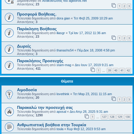
Δημοσιεύτηκε σε
Ανακοινώσεις του agiooros.net
Απαντήσεις:
23
1
2
3
Προσφορά Βοήθειας.
Τελευταία δημοσίευση από
dora gian
«
Τετ Φεβ 25, 2009 10:29 am
Απαντήσεις:
3
Παράκληση Βοήθειας
Τελευταία δημοσίευση από
iliasgr
«
Τρί Ιαν 17, 2012 11:36 am
Απαντήσεις:
23
1
2
3
Δωρεές
Τελευταία δημοσίευση από
thanashs54
«
Πέμ Δεκ 18, 2008 4:58 pm
Απαντήσεις:
3
Παρακλήσεις Προσευχής
Τελευταία δημοσίευση από
stam-mag
«
Δευ Ιουν 17, 2019 9:21 am
Απαντήσεις:
411
1
39
40
41
42
…
Θέματα
Αιμοδοσία
Τελευταία δημοσίευση από
lovethink
«
Τετ Μαρ 23, 2011 11:15 am
Απαντήσεις:
20
1
2
3
Παρακαλώ την προσευχή σας
Τελευταία δημοσίευση από
aposal
«
Δευ Απρ 28, 2025 9:31 am
Απαντήσεις:
1290
1
127
128
129
130
…
Ανθρωπιστική βοήθεια στην Τουρκία
Τελευταία δημοσίευση από
toula
«
Κυρ Φεβ 12, 2023 9:53 am