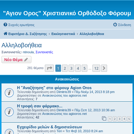
"Αγιον Ορος" Χριστιανικό Ορθόδοξο Φόρουμ
Συχνές ερωτήσεις
Σύνδεση
Ευρετήριο Δ. Συζήτησης
Εκκλησιαστικά
Αλληλοβοήθεια
Αλληλοβοήθεια
Συντονιστές:
ntinoula
,
Συντονιστές
Νέο Θέμα
Σελίδα
1
από
12
1
2
3
4
5
12
Επόμενη
281 θέματα
…
Ανακοινώσεις
Η "Αναζήτηση" στο φόρουμ Agion Oros
Τελευταία δημοσίευση από
Dimitris39
«
Πέμ Νοέμ 14, 2013 8:18 pm
Δημοσιεύτηκε σε
Ανακοινώσεις του agiooros.net
Απαντήσεις:
7
H τροφή σαν φάρμακο...
Τελευταία δημοσίευση από
Dimitris39
«
Πέμ Σεπ 12, 2013 10:36 am
Δημοσιεύτηκε σε
Ανακοινώσεις του agiooros.net
Απαντήσεις:
42
1
2
3
4
5
Εγχειρίδιο μελών & δημοσιεύσεων
Τελευταία δημοσίευση από
Teri
«
Τετ Φεβ 10, 2010 8:24 am