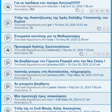
Για τα παιδάκια του πατέρα Αντώνη!!!!!!!!!
Τελευταία δημοσίευση από
nickzark
«
Σάβ Οκτ 13, 2018 7:45 pm
Απαντήσεις:
353
1
33
34
35
36
…
Υπέρ της Αναστήλωσης της Ιεράς Καλύβης Υπαπαντής του
Κυρίου
Τελευταία δημοσίευση από
gpir
«
Τετ Απρ 18, 2018 10:51 am
Απαντήσεις:
15
1
2
Ετοιμασία κοντέινερ για τη Μαδαγασκάρη
Τελευταία δημοσίευση από
toula
«
Τετ Απρ 06, 2016 11:08 am
Προσφορά Αγάπης Χριστουγέννων
Τελευταία δημοσίευση από
stathisekp
«
Πέμ Ιαν 21, 2016 7:15 am
Απαντήσεις:
97
1
7
8
9
10
…
Να βοηθήσουμε τον Γέροντα Ραφαήλ απο την Νεα Σκήτη !
Τελευταία δημοσίευση από
greekboy1981
«
Τετ Σεπ 30, 2015 11:41 am
παππάς-γιατρος στη θεσσαλονίκη, πληροφορίες
Τελευταία δημοσίευση από
greekboy1981
«
Παρ Μάιος 08, 2015 10:47 am
Απαντήσεις:
2
Αν μπορείτε βοηθήστε
Τελευταία δημοσίευση από
Captain Yiannis
«
Παρ Οκτ 31, 2014 7:56 pm
Απαντήσεις:
3
Μια προσευχή προς ανακούφιση
Τελευταία δημοσίευση από
srev
«
Σάβ Μάιος 03, 2014 6:17 am
Απαντήσεις:
3
Υπέρ της εν Σινά Μονής Αγίας Αικατερίνας
Τελευταία δημοσίευση από
Captain Yiannis
«
Τετ Σεπ 11, 2013 1:03 pm