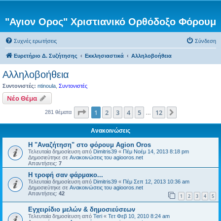
"Αγιον Ορος" Χριστιανικό Ορθόδοξο Φόρουμ
Συχνές ερωτήσεις
Σύνδεση
Ευρετήριο Δ. Συζήτησης
Εκκλησιαστικά
Αλληλοβοήθεια
Αλληλοβοήθεια
Συντονιστές:
ntinoula
,
Συντονιστές
Νέο Θέμα
Σελίδα
1
από
12
1
2
3
4
5
12
Επόμενη
281 θέματα
…
Ανακοινώσεις
Η "Αναζήτηση" στο φόρουμ Agion Oros
Τελευταία δημοσίευση από
Dimitris39
«
Πέμ Νοέμ 14, 2013 8:18 pm
Δημοσιεύτηκε σε
Ανακοινώσεις του agiooros.net
Απαντήσεις:
7
H τροφή σαν φάρμακο...
Τελευταία δημοσίευση από
Dimitris39
«
Πέμ Σεπ 12, 2013 10:36 am
Δημοσιεύτηκε σε
Ανακοινώσεις του agiooros.net
Απαντήσεις:
42
1
2
3
4
5
Εγχειρίδιο μελών & δημοσιεύσεων
Τελευταία δημοσίευση από
Teri
«
Τετ Φεβ 10, 2010 8:24 am