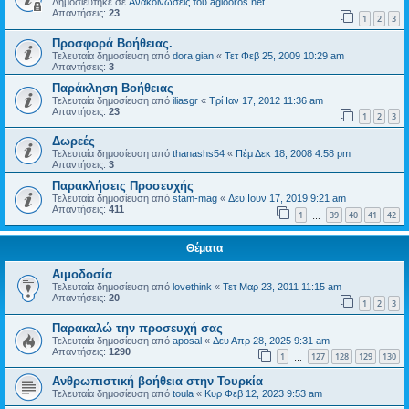
Δημοσιεύτηκε σε
Ανακοινώσεις του agiooros.net
Απαντήσεις:
23
1
2
3
Προσφορά Βοήθειας.
Τελευταία δημοσίευση από
dora gian
«
Τετ Φεβ 25, 2009 10:29 am
Απαντήσεις:
3
Παράκληση Βοήθειας
Τελευταία δημοσίευση από
iliasgr
«
Τρί Ιαν 17, 2012 11:36 am
Απαντήσεις:
23
1
2
3
Δωρεές
Τελευταία δημοσίευση από
thanashs54
«
Πέμ Δεκ 18, 2008 4:58 pm
Απαντήσεις:
3
Παρακλήσεις Προσευχής
Τελευταία δημοσίευση από
stam-mag
«
Δευ Ιουν 17, 2019 9:21 am
Απαντήσεις:
411
1
39
40
41
42
…
Θέματα
Αιμοδοσία
Τελευταία δημοσίευση από
lovethink
«
Τετ Μαρ 23, 2011 11:15 am
Απαντήσεις:
20
1
2
3
Παρακαλώ την προσευχή σας
Τελευταία δημοσίευση από
aposal
«
Δευ Απρ 28, 2025 9:31 am
Απαντήσεις:
1290
1
127
128
129
130
…
Ανθρωπιστική βοήθεια στην Τουρκία
Τελευταία δημοσίευση από
toula
«
Κυρ Φεβ 12, 2023 9:53 am