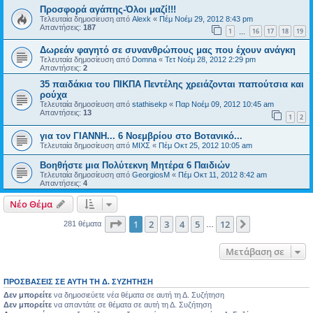
Προσφορά αγάπης-Όλοι μαζί!!!
Τελευταία δημοσίευση από
Alexk
«
Πέμ Νοέμ 29, 2012 8:43 pm
Απαντήσεις:
187
1
16
17
18
19
…
Δωρεάν φαγητό σε συνανθρώπους μας που έχουν ανάγκη
Τελευταία δημοσίευση από
Domna
«
Τετ Νοέμ 28, 2012 2:29 pm
Απαντήσεις:
2
35 παιδάκια του ΠΙΚΠΑ Πεντέλης χρειάζονται παπούτσια και
ρούχα
Τελευταία δημοσίευση από
stathisekp
«
Παρ Νοέμ 09, 2012 10:45 am
Απαντήσεις:
13
1
2
για τον ΓΙΑΝΝΗ... 6 Νοεμβρίου στο Βοτανικό...
Τελευταία δημοσίευση από
ΜΙΧΣ
«
Πέμ Οκτ 25, 2012 10:05 am
Βοηθήστε μια Πολύτεκνη Μητέρα 6 Παιδιών
Τελευταία δημοσίευση από
GeorgiosM
«
Πέμ Οκτ 11, 2012 8:42 am
Απαντήσεις:
4
Νέο Θέμα
Σελίδα
1
από
12
1
2
3
4
5
12
Επόμενη
281 θέματα
…
Μετάβαση σε
ΠΡΟΣΒΆΣΕΙΣ ΣΕ ΑΥΤΉ ΤΗ Δ. ΣΥΖΉΤΗΣΗ
Δεν μπορείτε
να δημοσιεύετε νέα θέματα σε αυτή τη Δ. Συζήτηση
Δεν μπορείτε
να απαντάτε σε θέματα σε αυτή τη Δ. Συζήτηση