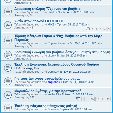
Απαντήσεις:
5
Δραματική έκκληση 77χρονου για βοήθεια
Τελευταία δημοσίευση από
Dimitris39
«
Τετ Αύγ 28, 2013 8:06 am
Απαντήσεις:
9
Αντίο στον αδελφό FILOTHEITI
Τελευταία δημοσίευση από
ΜΙΧΣ
«
Τρί Ιουν 25, 2013 7:41 am
Απαντήσεις:
49
1
2
3
4
5
Ίδρυση Κέντρων Γάμου & Ψυχ. Βοήθειας από την Μητρ.
Πειραιώς
Τελευταία δημοσίευση από
Captain Yiannis
«
Δευ Φεβ 04, 2013 8:29 am
Απαντήσεις:
3
Δραματική έκκληση για βοήθεια άστεγου μαθητή στην Κρήτη
Τελευταία δημοσίευση από
gkou
«
Τετ Ιαν 16, 2013 5:05 pm
Απαντήσεις:
3
Έκκληση Ενίσχυσης Νεφροπαθούς Ορφανού Παιδιού
Πολύτεκνης Οικ
Τελευταία δημοσίευση από
Domna
«
Τετ Ιαν 16, 2013 10:22 am
Για τους άστεγους συνανθρώπους μας ...
Τελευταία δημοσίευση από
angieholi
«
Παρ Ιαν 11, 2013 8:04 am
Απαντήσεις:
4
Μαραθώνιος Αγάπης για την Ιεραποστολή!
Τελευταία δημοσίευση από
stathis73
«
Τρί Δεκ 18, 2012 9:12 am
Απαντήσεις:
182
1
16
17
18
19
…
Έκκληση ενίσχυσης πάσχοντος μαθητή
Τελευταία δημοσίευση από
Domna
«
Παρ Δεκ 07, 2012 6:04 am