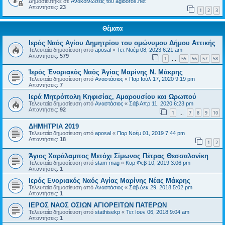
Δημοσιεύτηκε σε
Ανακοινώσεις του agiooros.net
Απαντήσεις:
23
1
2
3
Θέματα
Ιερός Ναός Αγίου Δημητρίου του ομώνυμου Δήμου Αττικής
Τελευταία δημοσίευση από
aposal
«
Τετ Νοέμ 08, 2023 6:21 am
Απαντήσεις:
579
1
55
56
57
58
…
Ἱερὸς Ἐνοριακὸς Ναὸς Ἁγίας Μαρίνης Ν. Μάκρης
Τελευταία δημοσίευση από
Αναστάσιος
«
Παρ Ιούλ 17, 2020 9:19 pm
Απαντήσεις:
7
Ιερά Μητρόπολη Κηφισίας, Αμαρουσίου και Ωρωπού
Τελευταία δημοσίευση από
Αναστάσιος
«
Σάβ Απρ 11, 2020 6:23 pm
Απαντήσεις:
92
1
7
8
9
10
…
ΔΗΜΗΤΡΙΑ 2019
Τελευταία δημοσίευση από
aposal
«
Παρ Νοέμ 01, 2019 7:44 pm
Απαντήσεις:
18
1
2
Άγιος Χαράλαμπος Μετόχι Σίμωνος Πέτρας Θεσσαλονίκη
Τελευταία δημοσίευση από
stam-mag
«
Κυρ Φεβ 10, 2019 3:06 pm
Απαντήσεις:
1
Ιερός Ενοριακός Ναός Αγίας Μαρίνης Νέας Μάκρης
Τελευταία δημοσίευση από
Αναστάσιος
«
Σάβ Δεκ 29, 2018 5:02 pm
Απαντήσεις:
1
ΙΕΡΟΣ ΝΑΟΣ ΟΣΙΩΝ ΑΓΙΟΡΕΙΤΩΝ ΠΑΤΕΡΩΝ
Τελευταία δημοσίευση από
stathisekp
«
Τετ Ιουν 06, 2018 9:04 am
Απαντήσεις:
1