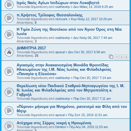
Ιερός Ναός Αγίων Ισιδώρων στον Λυκαβηττό
Τελευταία δημοσίευση από
stathisekp
«
Δευ Μάιος 14, 2018 6:25 am
π.Χρήστος Τρίλοφος Θεσσαλονίκης
Τελευταία δημοσίευση από
nickzark
«
Κυρ Νοέμ 12, 2017 10:29 pm
Απαντήσεις:
6
Η Τιμία Ζώνη της Θεοτόκου από τον Άγιον Όρος στη Νέα
Ιωνία
Τελευταία δημοσίευση από
stathisekp
«
Δευ Νοέμ 06, 2017 7:44 am
Απαντήσεις:
3
ΔΗΜΗΤΡΙΑ 2017
Τελευταία δημοσίευση από
aposal
«
Δευ Οκτ 30, 2017 6:58 am
Απαντήσεις:
25
1
2
3
Αγιασμός στην Ανακαινισμένη Μονάδα Φροντίδας
Ηλικιωμένων της Ι.Μ. Νέας Ιωνίας και Φιλαδελφείας
«Παναγία η Ελεούσα»
Τελευταία δημοσίευση από
stathisekp
«
Παρ Οκτ 20, 2017 7:14 am
Θεμελίωση νέου Παιδικού Σταθμού-Νηπιαγωγείου της Ι. Μ.
Ν. Ιωνίας και Φιλαδελφείας από τον Μητροπολίτη κ.
Γαβριήλ
Τελευταία δημοσίευση από
stathisekp
«
Παρ Οκτ 20, 2017 7:11 am
«Πύρινο» μήνυμα για Μνημόνιο, ρατσισμό και Φίλη από τον
Μητρ
Τελευταία δημοσίευση από
aposal
«
Πέμ Σεπ 15, 2016 11:51 am
Ατύχημα στις Σέρρες νεκρή η Ηγουμέννη
Τελευταία δημοσίευση από
Dimitori
«
Πέμ Αύγ 04, 2016 11:03 am
Απαντήσεις:
5