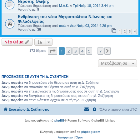
Ντροπή; Θλίψη;
Τελευταία δημοσίευση από
Μ.Δ.Κ.
«
Τρί Νοέμ 18, 2014 3:44 pm
Απαντήσεις:
9
Ενθρόνιση του νέου Μητροπολίτου Ν.Ιωνίας και
Φιλαδελφείας
Τελευταία δημοσίευση από
toula
«
Δευ Νοέμ 03, 2014 4:26 pm
Απαντήσεις:
38
1
2
3
4
Νέο Θέμα
Σελίδα
1
από
7
1
2
3
4
5
7
Επόμενη
173 θέματα
…
Μετάβαση σε
ΠΡΟΣΒΆΣΕΙΣ ΣΕ ΑΥΤΉ ΤΗ Δ. ΣΥΖΉΤΗΣΗ
Δεν μπορείτε
να δημοσιεύετε νέα θέματα σε αυτή τη Δ. Συζήτηση
Δεν μπορείτε
να απαντάτε σε θέματα σε αυτή τη Δ. Συζήτηση
Δεν μπορείτε
να επεξεργάζεστε τις δημοσιεύσεις σας σε αυτή τη Δ. Συζήτηση
Δεν μπορείτε
να διαγράφετε τις δημοσιεύσεις σας σε αυτή τη Δ. Συζήτηση
Δεν μπορείτε
να επισυνάπτετε αρχεία σε αυτή τη Δ. Συζήτηση
Ευρετήριο Δ. Συζήτησης
Όλοι οι χρόνοι είναι
UTC
Δημιουργήθηκε από
phpBB
® Forum Software © phpBB Limited
Ελληνική μετάφραση από το
phpbbgr.com
Απόρρητο
|
Όροι