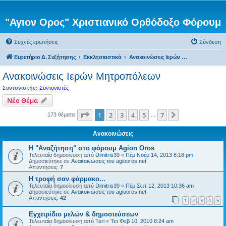
"Αγιον Ορος" Χριστιανικό Ορθόδοξο Φόρουμ
Συχνές ερωτήσεις
Σύνδεση
Ευρετήριο Δ. Συζήτησης
Εκκλησιαστικά
Ανακοινώσεις Ιερών Μητροπόλεων
Ανακοινώσεις Ιερών Μητροπόλεων
Συντονιστής:
Συντονιστές
Νέο Θέμα
Σελίδα
1
από
7
1
2
3
4
5
7
Επόμενη
173 θέματα
…
Ανακοινώσεις
Η "Αναζήτηση" στο φόρουμ Agion Oros
Τελευταία δημοσίευση από
Dimitris39
«
Πέμ Νοέμ 14, 2013 8:18 pm
Δημοσιεύτηκε σε
Ανακοινώσεις του agiooros.net
Απαντήσεις:
7
H τροφή σαν φάρμακο...
Τελευταία δημοσίευση από
Dimitris39
«
Πέμ Σεπ 12, 2013 10:36 am
Δημοσιεύτηκε σε
Ανακοινώσεις του agiooros.net
Απαντήσεις:
42
1
2
3
4
5
Εγχειρίδιο μελών & δημοσιεύσεων
Τελευταία δημοσίευση από
Teri
«
Τετ Φεβ 10, 2010 8:24 am