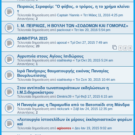
Πειραιώς Σεραφείμ: ''Ο φόβος, ο τρόμος, η το χρήμα κλείνει
τ
Τελευταία δημοσίευση από
Captain Yiannis
«
Τετ Μάιος 11, 2016 4:25 pm
Απαντήσεις:
2
Ι. Μ. ΠΕΙΡΑΙΩΣ, Η ΒΟΥΛΗ ΤΩΝ «ΣΟΔΟΜΩΝ ΚΑΙ ΓΟΜΟΡΑΣ»
Τελευταία δημοσίευση από
packvout
«
Τετ Ιαν 20, 2016 5:54 pm
ΔΗΜΗΤΡΙΑ 2015
Τελευταία δημοσίευση από
aposal
«
Τρί Οκτ 27, 2015 7:49 am
Απαντήσεις:
20
1
2
3
Αγρυπνία στους Αγίους Ισιδώρους
Τελευταία δημοσίευση από
stathisekp
«
Τρί Οκτ 20, 2015 5:24 am
Απαντήσεις:
1
Ιερά Πανήγυρις θαυματουργής εικόνας Παναγίας
Βουρλιωτίσσης
Τελευταία δημοσίευση από
stathisekp
«
Τετ Σεπ 30, 2015 10:44 am
Στον αντίποδα τωναποκριάτικων εκδηλώσεων η
Ι.Μ.Σιδηροκάστρου
Τελευταία δημοσίευση από
Dimitris39
«
Τρί Φεβ 17, 2015 6:15 am
Η Παναγία μας η Παραμυθία από το Βατοπαίδι στη Μάνδρα
Τελευταία δημοσίευση από
nickzark
«
Σάβ Ιαν 24, 2015 12:35 pm
Απαντήσεις:
2
«Λειτουργία ἱστοσελίδων ἐκ μέρους ἐκκλησιαστικῶν φορέων
καί
Τελευταία δημοσίευση από
agiooros
«
Δευ Ιαν 19, 2015 9:02 am