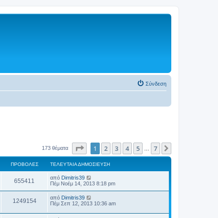
Σύνδεση
Σελίδα
1
από
7
1
2
3
4
5
7
Επόμενη
173 θέματα
…
ΠΡΟΒΟΛΈΣ
ΤΕΛΕΥΤΑΊΑ ΔΗΜΟΣΊΕΥΣΗ
από
Dimitris39
655411
Πέμ Νοέμ 14, 2013 8:18 pm
από
Dimitris39
1249154
Πέμ Σεπ 12, 2013 10:36 am