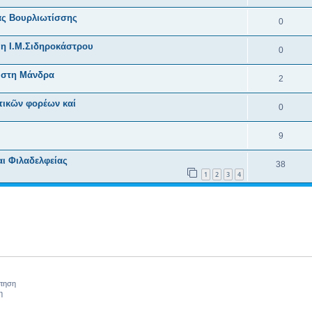
ας Βουρλιωτίσσης
0
η Ι.Μ.Σιδηροκάστρου
0
ι στη Μάνδρα
2
τικῶν φορέων καί
0
9
αι Φιλαδελφείας
38
1
2
3
4
ήτηση
η