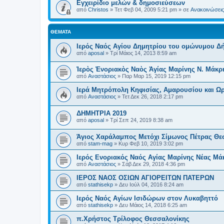
Εγχειρίδιο μελών & δημοσιεύσεων
από
Christos
»
Τετ Φεβ 04, 2009 5:21 pm
» σε
Ανακοινώσεις 
ΘΈΜΑΤΑ
Ιερός Ναός Αγίου Δημητρίου του ομώνυμου Δή
από
aposal
»
Τρί Μάιος 14, 2013 8:59 am
Ἱερὸς Ἐνοριακὸς Ναὸς Ἁγίας Μαρίνης Ν. Μάκρ
από
Αναστάσιος
»
Παρ Μαρ 15, 2019 12:15 pm
Ιερά Μητρόπολη Κηφισίας, Αμαρουσίου και 
από
Αναστάσιος
»
Τετ Δεκ 26, 2018 2:17 pm
ΔΗΜΗΤΡΙΑ 2019
από
aposal
»
Τρί Σεπ 24, 2019 8:38 am
Άγιος Χαράλαμπος Μετόχι Σίμωνος Πέτρας Θε
από
stam-mag
»
Κυρ Φεβ 10, 2019 3:02 pm
Ιερός Ενοριακός Ναός Αγίας Μαρίνης Νέας Μά
από
Αναστάσιος
»
Σάβ Δεκ 29, 2018 4:36 pm
ΙΕΡΟΣ ΝΑΟΣ ΟΣΙΩΝ ΑΓΙΟΡΕΙΤΩΝ ΠΑΤΕΡΩΝ
από
stathisekp
»
Δευ Ιούλ 04, 2016 8:24 am
Ιερός Ναός Αγίων Ισιδώρων στον Λυκαβηττό
από
stathisekp
»
Δευ Μάιος 14, 2018 6:25 am
π.Χρήστος Τρίλοφος Θεσσαλονίκης