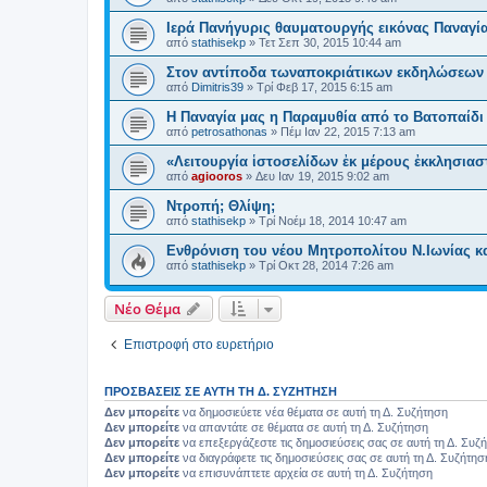
Ιερά Πανήγυρις θαυματουργής εικόνας Παναγί
από
stathisekp
»
Τετ Σεπ 30, 2015 10:44 am
Στον αντίποδα τωναποκριάτικων εκδηλώσεων 
από
Dimitris39
»
Τρί Φεβ 17, 2015 6:15 am
Η Παναγία μας η Παραμυθία από το Βατοπαίδ
από
petrosathonas
»
Πέμ Ιαν 22, 2015 7:13 am
«Λειτουργία ἱστοσελίδων ἐκ μέρους ἐκκλησιασ
από
agiooros
»
Δευ Ιαν 19, 2015 9:02 am
Ντροπή; Θλίψη;
από
stathisekp
»
Τρί Νοέμ 18, 2014 10:47 am
Ενθρόνιση του νέου Μητροπολίτου Ν.Ιωνίας κ
από
stathisekp
»
Τρί Οκτ 28, 2014 7:26 am
Νέο Θέμα
Επιστροφή στο ευρετήριο
ΠΡΟΣΒΆΣΕΙΣ ΣΕ ΑΥΤΉ ΤΗ Δ. ΣΥΖΉΤΗΣΗ
Δεν μπορείτε
να δημοσιεύετε νέα θέματα σε αυτή τη Δ. Συζήτηση
Δεν μπορείτε
να απαντάτε σε θέματα σε αυτή τη Δ. Συζήτηση
Δεν μπορείτε
να επεξεργάζεστε τις δημοσιεύσεις σας σε αυτή τη Δ. Συζ
Δεν μπορείτε
να διαγράφετε τις δημοσιεύσεις σας σε αυτή τη Δ. Συζήτησ
Δεν μπορείτε
να επισυνάπτετε αρχεία σε αυτή τη Δ. Συζήτηση