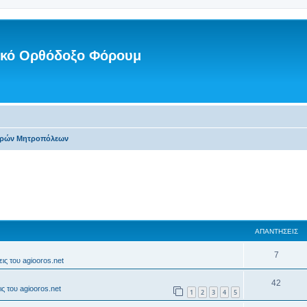
νικό Ορθόδοξο Φόρουμ
Ιερών Μητροπόλεων
ΑΠΑΝΤΉΣΕΙΣ
7
ις του agiooros.net
42
ς του agiooros.net
1
2
3
4
5