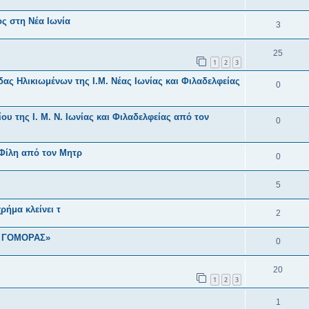
ς στη Νέα Ιωνία
3
25
1
2
3
ς Ηλικιωμένων της Ι.Μ. Νέας Ιωνίας και Φιλαδελφείας
0
υ της Ι. Μ. Ν. Ιωνίας και Φιλαδελφείας από τον
0
 Φίλη από τον Μητρ
0
5
ρήμα κλείνει τ
2
Ι ΓΟΜΟΡΑΣ»
0
20
1
2
3
1