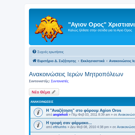
"Αγιον Ορος" Χριστια
Καλώς ήλθατε στην σελίδα για το Αγιο Ορος
Συχνές ερωτήσεις
Ευρετήριο Δ. Συζήτησης
Εκκλησιαστικά
Ανακοινώσεις 
Ανακοινώσεις Ιερών Μητροπόλεων
Συντονιστής:
Συντονιστές
Νέο Θέμα
ΑΝΑΚΟΙΝΏΣΕΙΣ
Η "Αναζήτηση" στο φόρουμ Agion Oros
από
angieholi
»
Πέμ Φεβ 03, 2011 8:39 am
» σε
Ανακοινώσε
H τροφή σαν φάρμακο...
από
efthumhs
»
Δευ Φεβ 08, 2010 4:38 pm
» σε
Ανακοινώσει