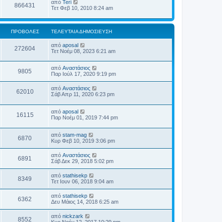
από
Teri
866431
Τετ Φεβ 10, 2010 8:24 am
ΠΡΟΒΟΛΈΣ
ΤΕΛΕΥΤΑΊΑ ΔΗΜΟΣΊΕΥΣΗ
από
aposal
272604
Τετ Νοέμ 08, 2023 6:21 am
από
Αναστάσιος
9805
Παρ Ιούλ 17, 2020 9:19 pm
από
Αναστάσιος
62010
Σάβ Απρ 11, 2020 6:23 pm
από
aposal
16115
Παρ Νοέμ 01, 2019 7:44 pm
από
stam-mag
6870
Κυρ Φεβ 10, 2019 3:06 pm
από
Αναστάσιος
6891
Σάβ Δεκ 29, 2018 5:02 pm
από
stathisekp
8349
Τετ Ιουν 06, 2018 9:04 am
από
stathisekp
6362
Δευ Μάιος 14, 2018 6:25 am
από
nickzark
8552
Κυρ Νοέμ 12, 2017 10:29 pm