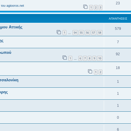
23
του agiooros.net
1
2
3
ΑΠΑΝΤΉΣΕΙΣ
μου Αττικής
579
1
54
55
56
57
58
…
ης
7
Ωρωπού
92
1
6
7
8
9
10
…
18
1
2
σσαλονίκη
1
κρης
1
1
0
6