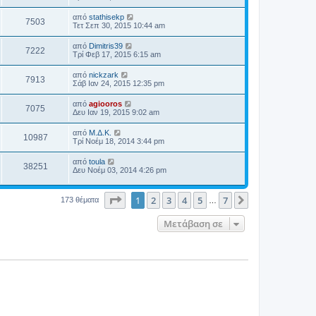
από
stathisekp
7503
Τετ Σεπ 30, 2015 10:44 am
από
Dimitris39
7222
Τρί Φεβ 17, 2015 6:15 am
από
nickzark
7913
Σάβ Ιαν 24, 2015 12:35 pm
από
agiooros
7075
Δευ Ιαν 19, 2015 9:02 am
από
Μ.Δ.Κ.
10987
Τρί Νοέμ 18, 2014 3:44 pm
από
toula
38251
Δευ Νοέμ 03, 2014 4:26 pm
Σελίδα
1
από
7
1
2
3
4
5
7
Επόμενη
173 θέματα
…
Μετάβαση σε