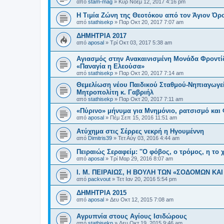
από
stam-mag
»
Κυρ Νοέμ 12, 2017 4:16 pm
Η Τιμία Ζώνη της Θεοτόκου από τον Άγιον Όρο
από
stathisekp
»
Παρ Οκτ 20, 2017 7:07 am
ΔΗΜΗΤΡΙΑ 2017
από
aposal
»
Τρί Οκτ 03, 2017 5:38 am
Αγιασμός στην Ανακαινισμένη Μονάδα Φροντίδα
«Παναγία η Ελεούσα»
από
stathisekp
»
Παρ Οκτ 20, 2017 7:14 am
Θεμελίωση νέου Παιδικού Σταθμού-Νηπιαγωγείο
Μητροπολίτη κ. Γαβριήλ
από
stathisekp
»
Παρ Οκτ 20, 2017 7:11 am
«Πύρινο» μήνυμα για Μνημόνιο, ρατσισμό και
από
aposal
»
Πέμ Σεπ 15, 2016 11:51 am
Ατύχημα στις Σέρρες νεκρή η Ηγουμέννη
από
Dimitris39
»
Τετ Αύγ 03, 2016 4:44 am
Πειραιώς Σεραφείμ: ''Ο φόβος, ο τρόμος, η το χ
από
aposal
»
Τρί Μαρ 29, 2016 8:07 am
Ι. Μ. ΠΕΙΡΑΙΩΣ, Η ΒΟΥΛΗ ΤΩΝ «ΣΟΔΟΜΩΝ ΚΑ
από
packvout
»
Τετ Ιαν 20, 2016 5:54 pm
ΔΗΜΗΤΡΙΑ 2015
από
aposal
»
Δευ Οκτ 12, 2015 7:08 am
Αγρυπνία στους Αγίους Ισιδώρους
από
stathisekp
»
Δευ Οκτ 19, 2015 9:46 am