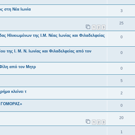
ς στη Νέα Ιωνία
3
25
1
2
3
ς Ηλικιωμένων της Ι.Μ. Νέας Ιωνίας και Φιλαδελφείας
0
υ της Ι. Μ. Ν. Ιωνίας και Φιλαδελφείας από τον
0
 Φίλη από τον Μητρ
0
5
ρήμα κλείνει τ
2
Ι ΓΟΜΟΡΑΣ»
0
20
1
2
3
1