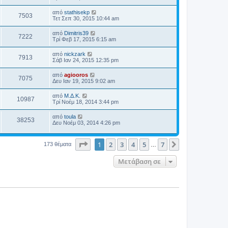
από
stathisekp
7503
Τετ Σεπ 30, 2015 10:44 am
από
Dimitris39
7222
Τρί Φεβ 17, 2015 6:15 am
από
nickzark
7913
Σάβ Ιαν 24, 2015 12:35 pm
από
agiooros
7075
Δευ Ιαν 19, 2015 9:02 am
από
Μ.Δ.Κ.
10987
Τρί Νοέμ 18, 2014 3:44 pm
από
toula
38253
Δευ Νοέμ 03, 2014 4:26 pm
Σελίδα
1
από
7
1
2
3
4
5
7
Επόμενη
173 θέματα
…
Μετάβαση σε