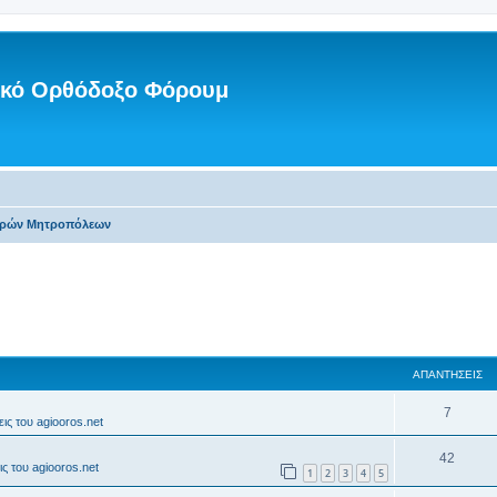
νικό Ορθόδοξο Φόρουμ
Ιερών Μητροπόλεων
ΑΠΑΝΤΉΣΕΙΣ
7
ις του agiooros.net
42
ς του agiooros.net
1
2
3
4
5