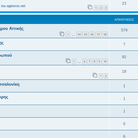
23
του agiooros.net
1
2
3
ΑΠΑΝΤΉΣΕΙΣ
μου Αττικής
579
1
54
55
56
57
58
…
ης
7
Ωρωπού
92
1
6
7
8
9
10
…
18
1
2
σσαλονίκη
1
κρης
1
1
0
6