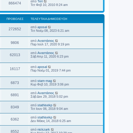
από
Teri
866474
Τετ Φεβ 10, 2010 8:24 am
ΠΡΟΒΟΛΈΣ
ΤΕΛΕΥΤΑΊΑ ΔΗΜΟΣΊΕΥΣΗ
από
aposal
272652
Τετ Νοέμ 08, 2023 6:21 am
από
Αναστάσιος
9806
Παρ Ιούλ 17, 2020 9:19 pm
από
Αναστάσιος
62013
Σάβ Απρ 11, 2020 6:23 pm
από
aposal
16117
Παρ Νοέμ 01, 2019 7:44 pm
από
stam-mag
6873
Κυρ Φεβ 10, 2019 3:06 pm
από
Αναστάσιος
6891
Σάβ Δεκ 29, 2018 5:02 pm
από
stathisekp
8349
Τετ Ιουν 06, 2018 9:04 am
από
stathisekp
6362
Δευ Μάιος 14, 2018 6:25 am
από
nickzark
8552
Κυρ Νοέμ 12, 2017 10:29 pm