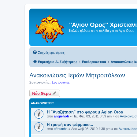
"Αγιον Ορος" Χριστια
Καλώς ήλθατε στην σελίδα για το Αγιο Ορος
Συχνές ερωτήσεις
Ευρετήριο Δ. Συζήτησης
Εκκλησιαστικά
Ανακοινώσεις 
Ανακοινώσεις Ιερών Μητροπόλεων
Συντονιστής:
Συντονιστές
Νέο Θέμα
ΑΝΑΚΟΙΝΏΣΕΙΣ
Η "Αναζήτηση" στο φόρουμ Agion Oros
από
angieholi
»
Πέμ Φεβ 03, 2011 8:39 am
» σε
Ανακοινώσε
H τροφή σαν φάρμακο...
από
efthumhs
»
Δευ Φεβ 08, 2010 4:38 pm
» σε
Ανακοινώσει