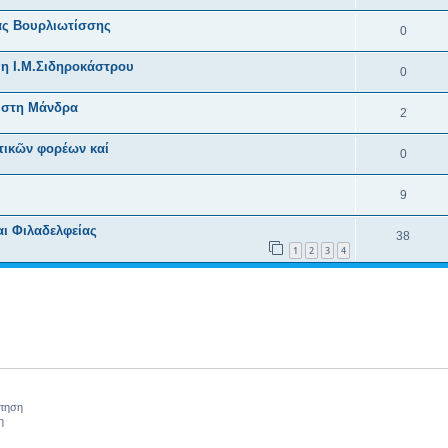
ας Βουρλιωτίσσης
0
η Ι.Μ.Σιδηροκάστρου
0
ι στη Μάνδρα
2
τικῶν φορέων καί
0
9
αι Φιλαδελφείας
38
1
2
3
4
ήτηση
η