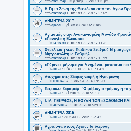
από
stam-mag
»
Κυρ Νοέμ 12, 2017 4:16 pm
Η Τιμία Ζώνη της Θεοτόκου από τον Άγιον Όρο
από
stathisekp
»
Παρ Οκτ 20, 2017 7:07 am
ΔΗΜΗΤΡΙΑ 2017
από
aposal
»
Τρί Οκτ 03, 2017 5:38 am
Αγιασμός στην Ανακαινισμένη Μονάδα Φροντίδα
«Παναγία η Ελεούσα»
από
stathisekp
»
Παρ Οκτ 20, 2017 7:14 am
Θεμελίωση νέου Παιδικού Σταθμού-Νηπιαγωγείο
Μητροπολίτη κ. Γαβριήλ
από
stathisekp
»
Παρ Οκτ 20, 2017 7:11 am
«Πύρινο» μήνυμα για Μνημόνιο, ρατσισμό και
από
aposal
»
Πέμ Σεπ 15, 2016 11:51 am
Ατύχημα στις Σέρρες νεκρή η Ηγουμέννη
από
Dimitris39
»
Τετ Αύγ 03, 2016 4:44 am
Πειραιώς Σεραφείμ: ''Ο φόβος, ο τρόμος, η το χ
από
aposal
»
Τρί Μαρ 29, 2016 8:07 am
Ι. Μ. ΠΕΙΡΑΙΩΣ, Η ΒΟΥΛΗ ΤΩΝ «ΣΟΔΟΜΩΝ ΚΑ
από
packvout
»
Τετ Ιαν 20, 2016 5:54 pm
ΔΗΜΗΤΡΙΑ 2015
από
aposal
»
Δευ Οκτ 12, 2015 7:08 am
Αγρυπνία στους Αγίους Ισιδώρους
από
stathisekp
»
Δευ Οκτ 19, 2015 9:46 am