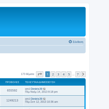
Σύνδεση
Σελίδα
1
από
7
1
2
3
4
5
7
Επόμενη
173 θέματα
…
ΠΡΟΒΟΛΈΣ
ΤΕΛΕΥΤΑΊΑ ΔΗΜΟΣΊΕΥΣΗ
από
Dimitris39
655592
Πέμ Νοέμ 14, 2013 8:18 pm
από
Dimitris39
1249213
Πέμ Σεπ 12, 2013 10:36 am