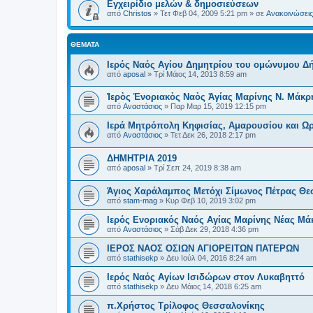
Εγχειρίδιο μελών & δημοσιεύσεων
από
Christos
»
Τετ Φεβ 04, 2009 5:21 pm
» σε
Ανακοινώσεις 
ΘΈΜΑΤΑ
Ιερός Ναός Αγίου Δημητρίου του ομώνυμου Δή
από
aposal
»
Τρί Μάιος 14, 2013 8:59 am
Ἱερὸς Ἐνοριακὸς Ναὸς Ἁγίας Μαρίνης Ν. Μάκρ
από
Αναστάσιος
»
Παρ Μαρ 15, 2019 12:15 pm
Ιερά Μητρόπολη Κηφισίας, Αμαρουσίου και 
από
Αναστάσιος
»
Τετ Δεκ 26, 2018 2:17 pm
ΔΗΜΗΤΡΙΑ 2019
από
aposal
»
Τρί Σεπ 24, 2019 8:38 am
Άγιος Χαράλαμπος Μετόχι Σίμωνος Πέτρας Θε
από
stam-mag
»
Κυρ Φεβ 10, 2019 3:02 pm
Ιερός Ενοριακός Ναός Αγίας Μαρίνης Νέας Μά
από
Αναστάσιος
»
Σάβ Δεκ 29, 2018 4:36 pm
ΙΕΡΟΣ ΝΑΟΣ ΟΣΙΩΝ ΑΓΙΟΡΕΙΤΩΝ ΠΑΤΕΡΩΝ
από
stathisekp
»
Δευ Ιούλ 04, 2016 8:24 am
Ιερός Ναός Αγίων Ισιδώρων στον Λυκαβηττό
από
stathisekp
»
Δευ Μάιος 14, 2018 6:25 am
π.Χρήστος Τρίλοφος Θεσσαλονίκης