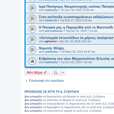
Ιερά Πανήγυρις θαυματουργής εικόνας Παναγί
από
stathisekp
»
Τετ Σεπ 30, 2015 10:44 am
Στον αντίποδα τωναποκριάτικων εκδηλώσεων 
από
Dimitris39
»
Τρί Φεβ 17, 2015 6:15 am
Η Παναγία μας η Παραμυθία από το Βατοπαίδ
από
petrosathonas
»
Πέμ Ιαν 22, 2015 7:13 am
«Λειτουργία ἱστοσελίδων ἐκ μέρους ἐκκλησιασ
από
agiooros
»
Δευ Ιαν 19, 2015 9:02 am
Ντροπή; Θλίψη;
από
stathisekp
»
Τρί Νοέμ 18, 2014 10:47 am
Ενθρόνιση του νέου Μητροπολίτου Ν.Ιωνίας κ
από
stathisekp
»
Τρί Οκτ 28, 2014 7:26 am
Νέο Θέμα
Επιστροφή στο ευρετήριο
ΠΡΟΣΒΆΣΕΙΣ ΣΕ ΑΥΤΉ ΤΗ Δ. ΣΥΖΉΤΗΣΗ
Δεν μπορείτε
να δημοσιεύετε νέα θέματα σε αυτή τη Δ. Συζήτηση
Δεν μπορείτε
να απαντάτε σε θέματα σε αυτή τη Δ. Συζήτηση
Δεν μπορείτε
να επεξεργάζεστε τις δημοσιεύσεις σας σε αυτή τη Δ. Συζ
Δεν μπορείτε
να διαγράφετε τις δημοσιεύσεις σας σε αυτή τη Δ. Συζήτησ
Δεν μπορείτε
να επισυνάπτετε αρχεία σε αυτή τη Δ. Συζήτηση