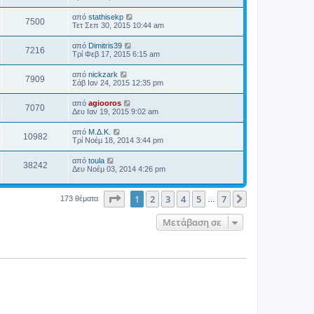
από
stathisekp
7500
Τετ Σεπ 30, 2015 10:44 am
από
Dimitris39
7216
Τρί Φεβ 17, 2015 6:15 am
από
nickzark
7909
Σάβ Ιαν 24, 2015 12:35 pm
από
agiooros
7070
Δευ Ιαν 19, 2015 9:02 am
από
Μ.Δ.Κ.
10982
Τρί Νοέμ 18, 2014 3:44 pm
από
toula
38242
Δευ Νοέμ 03, 2014 4:26 pm
Σελίδα
1
από
7
1
2
3
4
5
7
Επόμενη
173 θέματα
…
Μετάβαση σε