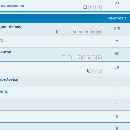
23
του agiooros.net
1
2
3
ΑΠΑΝΤΉΣΕΙΣ
μου Αττικής
579
1
54
55
56
57
58
…
ης
7
Ωρωπού
92
1
6
7
8
9
10
…
18
1
2
σσαλονίκη
1
κρης
1
1
0
6