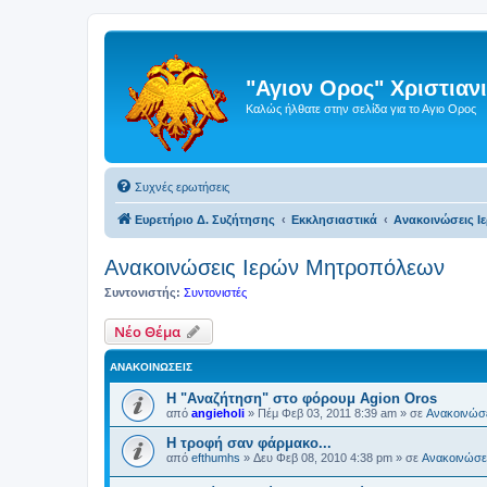
"Αγιον Ορος" Χριστια
Καλώς ήλθατε στην σελίδα για το Αγιο Ορος
Συχνές ερωτήσεις
Ευρετήριο Δ. Συζήτησης
Εκκλησιαστικά
Ανακοινώσεις 
Ανακοινώσεις Ιερών Μητροπόλεων
Συντονιστής:
Συντονιστές
Νέο Θέμα
ΑΝΑΚΟΙΝΏΣΕΙΣ
Η "Αναζήτηση" στο φόρουμ Agion Oros
από
angieholi
»
Πέμ Φεβ 03, 2011 8:39 am
» σε
Ανακοινώσε
H τροφή σαν φάρμακο...
από
efthumhs
»
Δευ Φεβ 08, 2010 4:38 pm
» σε
Ανακοινώσει