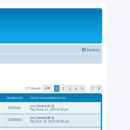
Σύνδεση
Σελίδα
1
από
7
1
2
3
4
5
7
Επόμενη
173 θέματα
…
ΠΡΟΒΟΛΈΣ
ΤΕΛΕΥΤΑΊΑ ΔΗΜΟΣΊΕΥΣΗ
από
Dimitris39
655036
Πέμ Νοέμ 14, 2013 8:18 pm
από
Dimitris39
1248945
Πέμ Σεπ 12, 2013 10:36 am