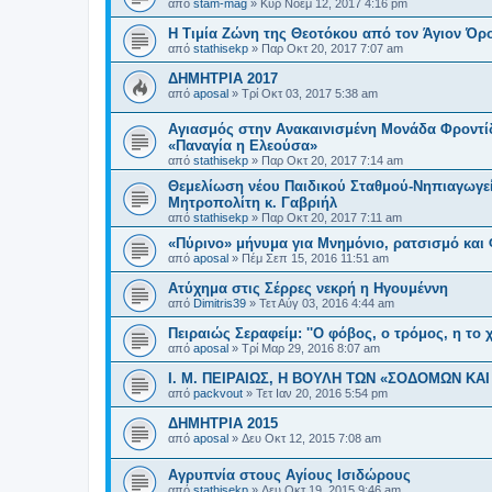
από
stam-mag
»
Κυρ Νοέμ 12, 2017 4:16 pm
Η Τιμία Ζώνη της Θεοτόκου από τον Άγιον Όρο
από
stathisekp
»
Παρ Οκτ 20, 2017 7:07 am
ΔΗΜΗΤΡΙΑ 2017
από
aposal
»
Τρί Οκτ 03, 2017 5:38 am
Αγιασμός στην Ανακαινισμένη Μονάδα Φροντίδα
«Παναγία η Ελεούσα»
από
stathisekp
»
Παρ Οκτ 20, 2017 7:14 am
Θεμελίωση νέου Παιδικού Σταθμού-Νηπιαγωγείο
Μητροπολίτη κ. Γαβριήλ
από
stathisekp
»
Παρ Οκτ 20, 2017 7:11 am
«Πύρινο» μήνυμα για Μνημόνιο, ρατσισμό και
από
aposal
»
Πέμ Σεπ 15, 2016 11:51 am
Ατύχημα στις Σέρρες νεκρή η Ηγουμέννη
από
Dimitris39
»
Τετ Αύγ 03, 2016 4:44 am
Πειραιώς Σεραφείμ: ''Ο φόβος, ο τρόμος, η το χ
από
aposal
»
Τρί Μαρ 29, 2016 8:07 am
Ι. Μ. ΠΕΙΡΑΙΩΣ, Η ΒΟΥΛΗ ΤΩΝ «ΣΟΔΟΜΩΝ ΚΑ
από
packvout
»
Τετ Ιαν 20, 2016 5:54 pm
ΔΗΜΗΤΡΙΑ 2015
από
aposal
»
Δευ Οκτ 12, 2015 7:08 am
Αγρυπνία στους Αγίους Ισιδώρους
από
stathisekp
»
Δευ Οκτ 19, 2015 9:46 am