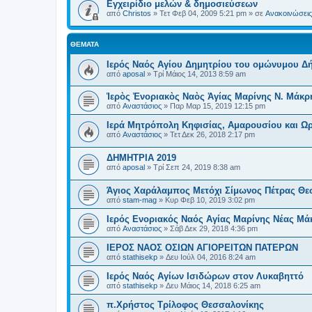
Εγχειρίδιο μελών & δημοσιεύσεων
από
Christos
»
Τετ Φεβ 04, 2009 5:21 pm
» σε
Ανακοινώσεις 
ΘΈΜΑΤΑ
Ιερός Ναός Αγίου Δημητρίου του ομώνυμου Δή
από
aposal
»
Τρί Μάιος 14, 2013 8:59 am
Ἱερὸς Ἐνοριακὸς Ναὸς Ἁγίας Μαρίνης Ν. Μάκρ
από
Αναστάσιος
»
Παρ Μαρ 15, 2019 12:15 pm
Ιερά Μητρόπολη Κηφισίας, Αμαρουσίου και 
από
Αναστάσιος
»
Τετ Δεκ 26, 2018 2:17 pm
ΔΗΜΗΤΡΙΑ 2019
από
aposal
»
Τρί Σεπ 24, 2019 8:38 am
Άγιος Χαράλαμπος Μετόχι Σίμωνος Πέτρας Θε
από
stam-mag
»
Κυρ Φεβ 10, 2019 3:02 pm
Ιερός Ενοριακός Ναός Αγίας Μαρίνης Νέας Μά
από
Αναστάσιος
»
Σάβ Δεκ 29, 2018 4:36 pm
ΙΕΡΟΣ ΝΑΟΣ ΟΣΙΩΝ ΑΓΙΟΡΕΙΤΩΝ ΠΑΤΕΡΩΝ
από
stathisekp
»
Δευ Ιούλ 04, 2016 8:24 am
Ιερός Ναός Αγίων Ισιδώρων στον Λυκαβηττό
από
stathisekp
»
Δευ Μάιος 14, 2018 6:25 am
π.Χρήστος Τρίλοφος Θεσσαλονίκης