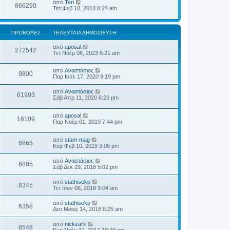
από
Teri
866290
Τετ Φεβ 10, 2010 8:24 am
ΠΡΟΒΟΛΈΣ
ΤΕΛΕΥΤΑΊΑ ΔΗΜΟΣΊΕΥΣΗ
από
aposal
272542
Τετ Νοέμ 08, 2023 6:21 am
από
Αναστάσιος
9800
Παρ Ιούλ 17, 2020 9:19 pm
από
Αναστάσιος
61993
Σάβ Απρ 11, 2020 6:23 pm
από
aposal
16109
Παρ Νοέμ 01, 2019 7:44 pm
από
stam-mag
6865
Κυρ Φεβ 10, 2019 3:06 pm
από
Αναστάσιος
6885
Σάβ Δεκ 29, 2018 5:02 pm
από
stathisekp
8345
Τετ Ιουν 06, 2018 9:04 am
από
stathisekp
6358
Δευ Μάιος 14, 2018 6:25 am
από
nickzark
8548
Κυρ Νοέμ 12, 2017 10:29 pm