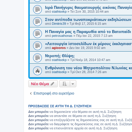
Ιερά Πανήγυρις θαυματουργής εικόνας Παναγί
από
stathisekp
»
Τετ Σεπ 30, 2015 10:44 am
Στον αντίποδα τωναποκριάτικων εκδηλώσεων 
από
Dimitris39
»
Τρί Φεβ 17, 2015 6:15 am
Η Παναγία μας η Παραμυθία από το Βατοπαίδ
από
petrosathonas
»
Πέμ Ιαν 22, 2015 7:13 am
«Λειτουργία ἱστοσελίδων ἐκ μέρους ἐκκλησιασ
από
agiooros
»
Δευ Ιαν 19, 2015 9:02 am
Ντροπή; Θλίψη;
από
stathisekp
»
Τρί Νοέμ 18, 2014 10:47 am
Ενθρόνιση του νέου Μητροπολίτου Ν.Ιωνίας κ
από
stathisekp
»
Τρί Οκτ 28, 2014 7:26 am
Νέο Θέμα
Επιστροφή στο ευρετήριο
ΠΡΟΣΒΆΣΕΙΣ ΣΕ ΑΥΤΉ ΤΗ Δ. ΣΥΖΉΤΗΣΗ
Δεν μπορείτε
να δημοσιεύετε νέα θέματα σε αυτή τη Δ. Συζήτηση
Δεν μπορείτε
να απαντάτε σε θέματα σε αυτή τη Δ. Συζήτηση
Δεν μπορείτε
να επεξεργάζεστε τις δημοσιεύσεις σας σε αυτή τη Δ. Συζ
Δεν μπορείτε
να διαγράφετε τις δημοσιεύσεις σας σε αυτή τη Δ. Συζήτησ
Δεν μπορείτε
να επισυνάπτετε αρχεία σε αυτή τη Δ. Συζήτηση