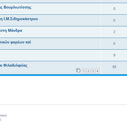
ας Βουρλιωτίσσης
0
η Ι.Μ.Σιδηροκάστρου
0
ι στη Μάνδρα
2
τικῶν φορέων καί
0
9
αι Φιλαδελφείας
38
1
2
3
4
ήτηση
η