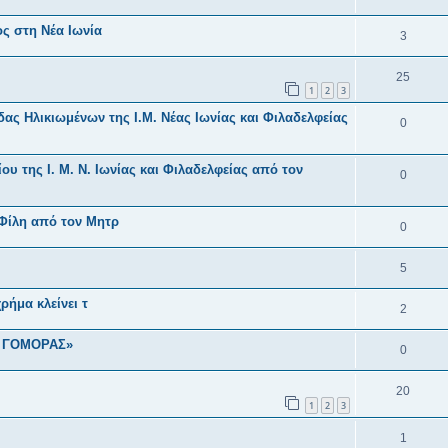
ς στη Νέα Ιωνία
3
25
1
2
3
ς Ηλικιωμένων της Ι.Μ. Νέας Ιωνίας και Φιλαδελφείας
0
υ της Ι. Μ. Ν. Ιωνίας και Φιλαδελφείας από τον
0
 Φίλη από τον Μητρ
0
5
ρήμα κλείνει τ
2
Ι ΓΟΜΟΡΑΣ»
0
20
1
2
3
1