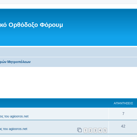
νικό Ορθόδοξο Φόρουμ
Ιερών Μητροπόλεων
ΑΠΑΝΤΉΣΕΙΣ
7
ις του agiooros.net
42
ς του agiooros.net
1
2
3
4
5