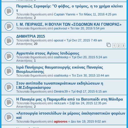
Πειραιώς Σεραφείμ: ''Ο φόβος, ο τρόμος, η το χρήμα κλείνει
τ
Τελευταία δημοσίευση από
Captain Yiannis
«
Τετ Μάιος 11, 2016 4:25 pm
Απαντήσεις:
2
Ι. Μ. ΠΕΙΡΑΙΩΣ, Η ΒΟΥΛΗ ΤΩΝ «ΣΟΔΟΜΩΝ ΚΑΙ ΓΟΜΟΡΑΣ»
Τελευταία δημοσίευση από
packvout
«
Τετ Ιαν 20, 2016 5:54 pm
ΔΗΜΗΤΡΙΑ 2015
Τελευταία δημοσίευση από
aposal
«
Τρί Οκτ 27, 2015 7:49 am
Απαντήσεις:
20
1
2
3
Αγρυπνία στους Αγίους Ισιδώρους
Τελευταία δημοσίευση από
stathisekp
«
Τρί Οκτ 20, 2015 5:24 am
Απαντήσεις:
1
Ιερά Πανήγυρις θαυματουργής εικόνας Παναγίας
Βουρλιωτίσσης
Τελευταία δημοσίευση από
stathisekp
«
Τετ Σεπ 30, 2015 10:44 am
Στον αντίποδα τωναποκριάτικων εκδηλώσεων η
Ι.Μ.Σιδηροκάστρου
Τελευταία δημοσίευση από
Dimitris39
«
Τρί Φεβ 17, 2015 6:15 am
Η Παναγία μας η Παραμυθία από το Βατοπαίδι στη Μάνδρα
Τελευταία δημοσίευση από
nickzark
«
Σάβ Ιαν 24, 2015 12:35 pm
Απαντήσεις:
2
«Λειτουργία ἱστοσελίδων ἐκ μέρους ἐκκλησιαστικῶν φορέων
καί
Τελευταία δημοσίευση από
agiooros
«
Δευ Ιαν 19, 2015 9:02 am