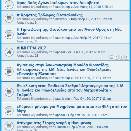
Ιερός Ναός Αγίων Ισιδώρων στον Λυκαβηττό
Τελευταία δημοσίευση από
stathisekp
«
Δευ Μάιος 14, 2018 6:25 am
π.Χρήστος Τρίλοφος Θεσσαλονίκης
Τελευταία δημοσίευση από
nickzark
«
Κυρ Νοέμ 12, 2017 10:29 pm
Απαντήσεις:
6
Η Τιμία Ζώνη της Θεοτόκου από τον Άγιον Όρος στη Νέα
Ιωνία
Τελευταία δημοσίευση από
stathisekp
«
Δευ Νοέμ 06, 2017 7:44 am
Απαντήσεις:
3
ΔΗΜΗΤΡΙΑ 2017
Τελευταία δημοσίευση από
aposal
«
Δευ Οκτ 30, 2017 6:58 am
Απαντήσεις:
25
1
2
3
Αγιασμός στην Ανακαινισμένη Μονάδα Φροντίδας
Ηλικιωμένων της Ι.Μ. Νέας Ιωνίας και Φιλαδελφείας
«Παναγία η Ελεούσα»
Τελευταία δημοσίευση από
stathisekp
«
Παρ Οκτ 20, 2017 7:14 am
Θεμελίωση νέου Παιδικού Σταθμού-Νηπιαγωγείου της Ι. Μ.
Ν. Ιωνίας και Φιλαδελφείας από τον Μητροπολίτη κ.
Γαβριήλ
Τελευταία δημοσίευση από
stathisekp
«
Παρ Οκτ 20, 2017 7:11 am
«Πύρινο» μήνυμα για Μνημόνιο, ρατσισμό και Φίλη από τον
Μητρ
Τελευταία δημοσίευση από
aposal
«
Πέμ Σεπ 15, 2016 11:51 am
Ατύχημα στις Σέρρες νεκρή η Ηγουμέννη
Τελευταία δημοσίευση από
Dimitori
«
Πέμ Αύγ 04, 2016 11:03 am
Απαντήσεις:
5