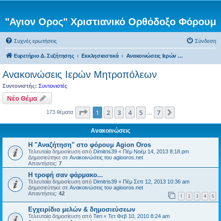
"Αγιον Ορος" Χριστιανικό Ορθόδοξο Φόρουμ
Συχνές ερωτήσεις
Σύνδεση
Ευρετήριο Δ. Συζήτησης
Εκκλησιαστικά
Ανακοινώσεις Ιερών Μητροπόλεων
Ανακοινώσεις Ιερών Μητροπόλεων
Συντονιστής:
Συντονιστές
Νέο Θέμα
Σελίδα
1
από
7
1
2
3
4
5
7
Επόμενη
173 θέματα
…
Ανακοινώσεις
Η "Αναζήτηση" στο φόρουμ Agion Oros
Τελευταία δημοσίευση από
Dimitris39
«
Πέμ Νοέμ 14, 2013 8:18 pm
Δημοσιεύτηκε σε
Ανακοινώσεις του agiooros.net
Απαντήσεις:
7
H τροφή σαν φάρμακο...
Τελευταία δημοσίευση από
Dimitris39
«
Πέμ Σεπ 12, 2013 10:36 am
Δημοσιεύτηκε σε
Ανακοινώσεις του agiooros.net
Απαντήσεις:
42
1
2
3
4
5
Εγχειρίδιο μελών & δημοσιεύσεων
Τελευταία δημοσίευση από
Teri
«
Τετ Φεβ 10, 2010 8:24 am