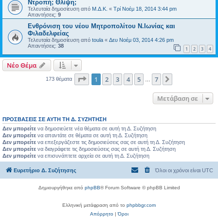
Ντροπή; Θλίψη;
Τελευταία δημοσίευση από
Μ.Δ.Κ.
«
Τρί Νοέμ 18, 2014 3:44 pm
Απαντήσεις:
9
Ενθρόνιση του νέου Μητροπολίτου Ν.Ιωνίας και
Φιλαδελφείας
Τελευταία δημοσίευση από
toula
«
Δευ Νοέμ 03, 2014 4:26 pm
Απαντήσεις:
38
1
2
3
4
Νέο Θέμα
Σελίδα
1
από
7
1
2
3
4
5
7
Επόμενη
173 θέματα
…
Μετάβαση σε
ΠΡΟΣΒΆΣΕΙΣ ΣΕ ΑΥΤΉ ΤΗ Δ. ΣΥΖΉΤΗΣΗ
Δεν μπορείτε
να δημοσιεύετε νέα θέματα σε αυτή τη Δ. Συζήτηση
Δεν μπορείτε
να απαντάτε σε θέματα σε αυτή τη Δ. Συζήτηση
Δεν μπορείτε
να επεξεργάζεστε τις δημοσιεύσεις σας σε αυτή τη Δ. Συζήτηση
Δεν μπορείτε
να διαγράφετε τις δημοσιεύσεις σας σε αυτή τη Δ. Συζήτηση
Δεν μπορείτε
να επισυνάπτετε αρχεία σε αυτή τη Δ. Συζήτηση
Ευρετήριο Δ. Συζήτησης
Όλοι οι χρόνοι είναι
UTC
Δημιουργήθηκε από
phpBB
® Forum Software © phpBB Limited
Ελληνική μετάφραση από το
phpbbgr.com
Απόρρητο
|
Όροι