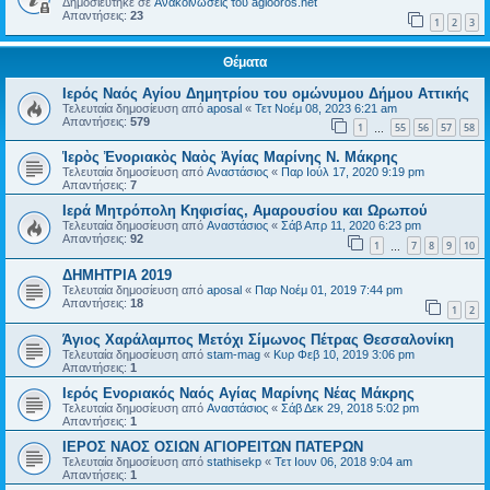
Δημοσιεύτηκε σε
Ανακοινώσεις του agiooros.net
Απαντήσεις:
23
1
2
3
Θέματα
Ιερός Ναός Αγίου Δημητρίου του ομώνυμου Δήμου Αττικής
Τελευταία δημοσίευση από
aposal
«
Τετ Νοέμ 08, 2023 6:21 am
Απαντήσεις:
579
1
55
56
57
58
…
Ἱερὸς Ἐνοριακὸς Ναὸς Ἁγίας Μαρίνης Ν. Μάκρης
Τελευταία δημοσίευση από
Αναστάσιος
«
Παρ Ιούλ 17, 2020 9:19 pm
Απαντήσεις:
7
Ιερά Μητρόπολη Κηφισίας, Αμαρουσίου και Ωρωπού
Τελευταία δημοσίευση από
Αναστάσιος
«
Σάβ Απρ 11, 2020 6:23 pm
Απαντήσεις:
92
1
7
8
9
10
…
ΔΗΜΗΤΡΙΑ 2019
Τελευταία δημοσίευση από
aposal
«
Παρ Νοέμ 01, 2019 7:44 pm
Απαντήσεις:
18
1
2
Άγιος Χαράλαμπος Μετόχι Σίμωνος Πέτρας Θεσσαλονίκη
Τελευταία δημοσίευση από
stam-mag
«
Κυρ Φεβ 10, 2019 3:06 pm
Απαντήσεις:
1
Ιερός Ενοριακός Ναός Αγίας Μαρίνης Νέας Μάκρης
Τελευταία δημοσίευση από
Αναστάσιος
«
Σάβ Δεκ 29, 2018 5:02 pm
Απαντήσεις:
1
ΙΕΡΟΣ ΝΑΟΣ ΟΣΙΩΝ ΑΓΙΟΡΕΙΤΩΝ ΠΑΤΕΡΩΝ
Τελευταία δημοσίευση από
stathisekp
«
Τετ Ιουν 06, 2018 9:04 am
Απαντήσεις:
1