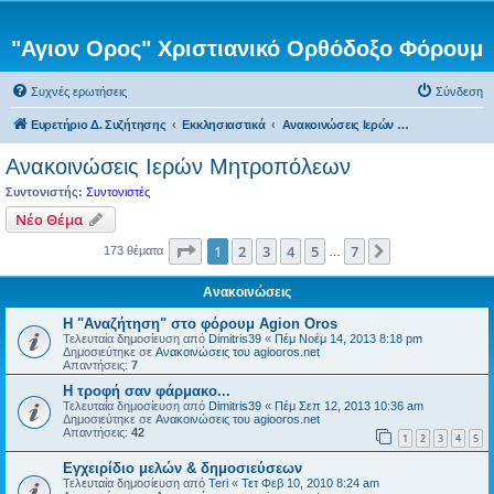
"Αγιον Ορος" Χριστιανικό Ορθόδοξο Φόρουμ
Συχνές ερωτήσεις
Σύνδεση
Ευρετήριο Δ. Συζήτησης
Εκκλησιαστικά
Ανακοινώσεις Ιερών Μητροπόλεων
Ανακοινώσεις Ιερών Μητροπόλεων
Συντονιστής:
Συντονιστές
Νέο Θέμα
Σελίδα
1
από
7
1
2
3
4
5
7
Επόμενη
173 θέματα
…
Ανακοινώσεις
Η "Αναζήτηση" στο φόρουμ Agion Oros
Τελευταία δημοσίευση από
Dimitris39
«
Πέμ Νοέμ 14, 2013 8:18 pm
Δημοσιεύτηκε σε
Ανακοινώσεις του agiooros.net
Απαντήσεις:
7
H τροφή σαν φάρμακο...
Τελευταία δημοσίευση από
Dimitris39
«
Πέμ Σεπ 12, 2013 10:36 am
Δημοσιεύτηκε σε
Ανακοινώσεις του agiooros.net
Απαντήσεις:
42
1
2
3
4
5
Εγχειρίδιο μελών & δημοσιεύσεων
Τελευταία δημοσίευση από
Teri
«
Τετ Φεβ 10, 2010 8:24 am