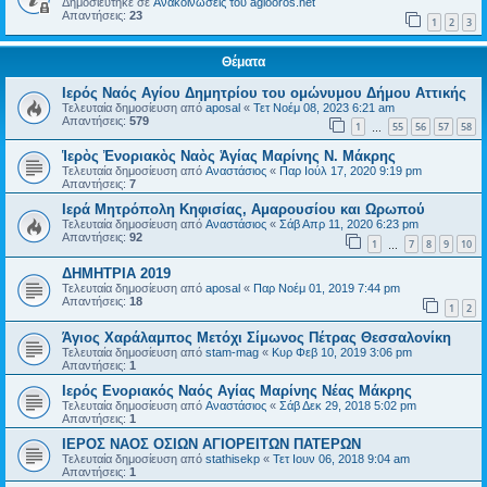
Δημοσιεύτηκε σε
Ανακοινώσεις του agiooros.net
Απαντήσεις:
23
1
2
3
Θέματα
Ιερός Ναός Αγίου Δημητρίου του ομώνυμου Δήμου Αττικής
Τελευταία δημοσίευση από
aposal
«
Τετ Νοέμ 08, 2023 6:21 am
Απαντήσεις:
579
1
55
56
57
58
…
Ἱερὸς Ἐνοριακὸς Ναὸς Ἁγίας Μαρίνης Ν. Μάκρης
Τελευταία δημοσίευση από
Αναστάσιος
«
Παρ Ιούλ 17, 2020 9:19 pm
Απαντήσεις:
7
Ιερά Μητρόπολη Κηφισίας, Αμαρουσίου και Ωρωπού
Τελευταία δημοσίευση από
Αναστάσιος
«
Σάβ Απρ 11, 2020 6:23 pm
Απαντήσεις:
92
1
7
8
9
10
…
ΔΗΜΗΤΡΙΑ 2019
Τελευταία δημοσίευση από
aposal
«
Παρ Νοέμ 01, 2019 7:44 pm
Απαντήσεις:
18
1
2
Άγιος Χαράλαμπος Μετόχι Σίμωνος Πέτρας Θεσσαλονίκη
Τελευταία δημοσίευση από
stam-mag
«
Κυρ Φεβ 10, 2019 3:06 pm
Απαντήσεις:
1
Ιερός Ενοριακός Ναός Αγίας Μαρίνης Νέας Μάκρης
Τελευταία δημοσίευση από
Αναστάσιος
«
Σάβ Δεκ 29, 2018 5:02 pm
Απαντήσεις:
1
ΙΕΡΟΣ ΝΑΟΣ ΟΣΙΩΝ ΑΓΙΟΡΕΙΤΩΝ ΠΑΤΕΡΩΝ
Τελευταία δημοσίευση από
stathisekp
«
Τετ Ιουν 06, 2018 9:04 am
Απαντήσεις:
1