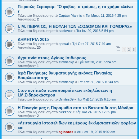
Πειραιώς Σεραφείμ: ''Ο φόβος, ο τρόμος, η το χρήμα κλείνει
τ
Τελευταία δημοσίευση από
Captain Yiannis
«
Τετ Μάιος 11, 2016 4:25 pm
Απαντήσεις:
2
Ι. Μ. ΠΕΙΡΑΙΩΣ, Η ΒΟΥΛΗ ΤΩΝ «ΣΟΔΟΜΩΝ ΚΑΙ ΓΟΜΟΡΑΣ»
Τελευταία δημοσίευση από
packvout
«
Τετ Ιαν 20, 2016 5:54 pm
ΔΗΜΗΤΡΙΑ 2015
Τελευταία δημοσίευση από
aposal
«
Τρί Οκτ 27, 2015 7:49 am
Απαντήσεις:
20
1
2
3
Αγρυπνία στους Αγίους Ισιδώρους
Τελευταία δημοσίευση από
stathisekp
«
Τρί Οκτ 20, 2015 5:24 am
Απαντήσεις:
1
Ιερά Πανήγυρις θαυματουργής εικόνας Παναγίας
Βουρλιωτίσσης
Τελευταία δημοσίευση από
stathisekp
«
Τετ Σεπ 30, 2015 10:44 am
Στον αντίποδα τωναποκριάτικων εκδηλώσεων η
Ι.Μ.Σιδηροκάστρου
Τελευταία δημοσίευση από
Dimitris39
«
Τρί Φεβ 17, 2015 6:15 am
Η Παναγία μας η Παραμυθία από το Βατοπαίδι στη Μάνδρα
Τελευταία δημοσίευση από
nickzark
«
Σάβ Ιαν 24, 2015 12:35 pm
Απαντήσεις:
2
«Λειτουργία ἱστοσελίδων ἐκ μέρους ἐκκλησιαστικῶν φορέων
καί
Τελευταία δημοσίευση από
agiooros
«
Δευ Ιαν 19, 2015 9:02 am