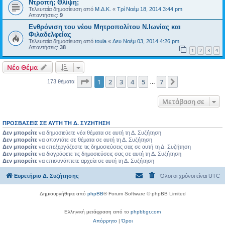
Ντροπή; Θλίψη;
Τελευταία δημοσίευση από
Μ.Δ.Κ.
«
Τρί Νοέμ 18, 2014 3:44 pm
Απαντήσεις:
9
Ενθρόνιση του νέου Μητροπολίτου Ν.Ιωνίας και
Φιλαδελφείας
Τελευταία δημοσίευση από
toula
«
Δευ Νοέμ 03, 2014 4:26 pm
Απαντήσεις:
38
1
2
3
4
Νέο Θέμα
Σελίδα
1
από
7
1
2
3
4
5
7
Επόμενη
173 θέματα
…
Μετάβαση σε
ΠΡΟΣΒΆΣΕΙΣ ΣΕ ΑΥΤΉ ΤΗ Δ. ΣΥΖΉΤΗΣΗ
Δεν μπορείτε
να δημοσιεύετε νέα θέματα σε αυτή τη Δ. Συζήτηση
Δεν μπορείτε
να απαντάτε σε θέματα σε αυτή τη Δ. Συζήτηση
Δεν μπορείτε
να επεξεργάζεστε τις δημοσιεύσεις σας σε αυτή τη Δ. Συζήτηση
Δεν μπορείτε
να διαγράφετε τις δημοσιεύσεις σας σε αυτή τη Δ. Συζήτηση
Δεν μπορείτε
να επισυνάπτετε αρχεία σε αυτή τη Δ. Συζήτηση
Ευρετήριο Δ. Συζήτησης
Όλοι οι χρόνοι είναι
UTC
Δημιουργήθηκε από
phpBB
® Forum Software © phpBB Limited
Ελληνική μετάφραση από το
phpbbgr.com
Απόρρητο
|
Όροι