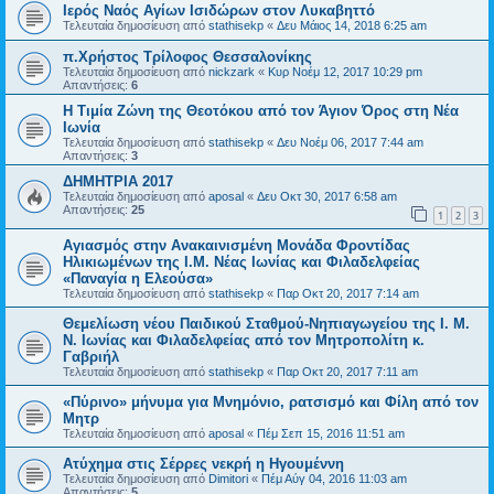
Ιερός Ναός Αγίων Ισιδώρων στον Λυκαβηττό
Τελευταία δημοσίευση από
stathisekp
«
Δευ Μάιος 14, 2018 6:25 am
π.Χρήστος Τρίλοφος Θεσσαλονίκης
Τελευταία δημοσίευση από
nickzark
«
Κυρ Νοέμ 12, 2017 10:29 pm
Απαντήσεις:
6
Η Τιμία Ζώνη της Θεοτόκου από τον Άγιον Όρος στη Νέα
Ιωνία
Τελευταία δημοσίευση από
stathisekp
«
Δευ Νοέμ 06, 2017 7:44 am
Απαντήσεις:
3
ΔΗΜΗΤΡΙΑ 2017
Τελευταία δημοσίευση από
aposal
«
Δευ Οκτ 30, 2017 6:58 am
Απαντήσεις:
25
1
2
3
Αγιασμός στην Ανακαινισμένη Μονάδα Φροντίδας
Ηλικιωμένων της Ι.Μ. Νέας Ιωνίας και Φιλαδελφείας
«Παναγία η Ελεούσα»
Τελευταία δημοσίευση από
stathisekp
«
Παρ Οκτ 20, 2017 7:14 am
Θεμελίωση νέου Παιδικού Σταθμού-Νηπιαγωγείου της Ι. Μ.
Ν. Ιωνίας και Φιλαδελφείας από τον Μητροπολίτη κ.
Γαβριήλ
Τελευταία δημοσίευση από
stathisekp
«
Παρ Οκτ 20, 2017 7:11 am
«Πύρινο» μήνυμα για Μνημόνιο, ρατσισμό και Φίλη από τον
Μητρ
Τελευταία δημοσίευση από
aposal
«
Πέμ Σεπ 15, 2016 11:51 am
Ατύχημα στις Σέρρες νεκρή η Ηγουμέννη
Τελευταία δημοσίευση από
Dimitori
«
Πέμ Αύγ 04, 2016 11:03 am
Απαντήσεις:
5