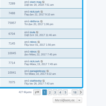
από
stam-mag
7289
Σάβ Ιαν 20, 2018 7:51 am
από
nickzark
7488
Παρ Δεκ 22, 2017 9:10 am
από
nikiforos
75957
Τετ Δεκ 20, 2017 1:06 pm
από
toula
6704
Σάβ Σεπ 16, 2017 11:46 am
από
ntinos
7145
Πέμ Ιουν 01, 2017 1:56 pm
από
ntinos
10045
Δευ Μάιος 22, 2017 7:45 pm
από
nickzark
7714
Παρ Μάιος 19, 2017 7:49 am
από
panagiotisspy
10041
Τετ Μάιος 10, 2017 9:22 am
από
stathisekp
7075
Πέμ Ιαν 26, 2017 7:43 am
Σελίδα
1
από
18
1
2
3
4
5
18
Επόμενη
427 θέματα
…
Μετάβαση σε