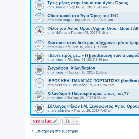
Τρεις μέρες στην έρημο του Αγίου Όρους
από
Domna
»
Σάβ Ιαν 20, 2018 5:41 am
Οδοιπορικό στο Άγιο Όρος του 1971
από
stam-mag
»
Παρ Δεκ 22, 2017 8:30 am
Φίλοι του Αγίου Όρους/Agion Oros - Mount At
από
nikiforos
»
Παρ Δεκ 08, 2017 6:19 am
Χαστούκι στον δικό μας σύγχρονο τρόπο ζωή
από
toula
»
Σάβ Σεπ 16, 2017 11:46 am
«Δεῦτε πρός με…» Η βραβευμένη ταινία μικρο
από
ntinos
»
Πέμ Ιουν 01, 2017 1:56 pm
Ζωγράφου, Χιλανδαρίου
από
ntinos
»
Παρ Σεπ 18, 2015 11:45 am
ΙΕΡΟΣ ΚΕΛΙ ΠΑΝΑΓΙΑΣ ΠΟΡΤΑΙΤΙΣΑΣ (βοηθεια)
από
nickzark
»
Παρ Μάιος 19, 2017 7:49 am
Χιλανδάρι + Παντοκράτορος...πως πας??
από
ntinos
»
Τετ Απρ 26, 2017 8:35 am
Σύλλογος Φίλων Ι.Μ. Ξενοφώντος Αγίου Ορους
από
stathisekp
»
Πέμ Ιαν 26, 2017 7:43 am
Νέο Θέμα
Επιστροφή στο ευρετήριο