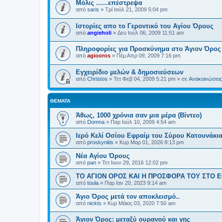
Μόλις ......επέστρεψα
από
saris
»
Τρί Ιούλ 21, 2009 5:04 pm
Ιστορίες απο το Γεροντικό του Αγίου Όρους
από
angieholi
»
Δευ Ιούλ 06, 2009 11:51 am
Πληροφορίες για Προσκύνημα στο Άγιον Όρος
από
agiooros
»
Πέμ Απρ 09, 2009 7:16 pm
Εγχειρίδιο μελών & δημοσιεύσεων
από
Christos
»
Τετ Φεβ 04, 2009 5:21 pm
» σε
Ανακοινώσεις 
ΘΈΜΑΤΑ
Άθως, 1000 χρόνια σαν μια μέρα (Βίντεο)
από
Domna
»
Παρ Ιούλ 10, 2009 4:54 am
Ιερό Κελί Οσίου Εφραίμ του Σύρου Κατουνάκι
από
proskynitis
»
Κυρ Μαρ 01, 2026 8:13 pm
Νέα Αγίου Όρους
από
pan
»
Τετ Ιουν 29, 2016 12:02 pm
ΤΟ ΑΓΙΟΝ ΟΡΟΣ ΚΑΙ H ΠΡΟΣΦΟΡΑ ΤΟΥ ΣΤΟ 
από
toula
»
Παρ Ιαν 20, 2023 9:14 am
Άγιο Όρος μετά τον αποκλεισμό..
από
nickts
»
Κυρ Μάιος 03, 2020 7:50 am
Άγιον Όρος: μεταξύ ουρανού και γης