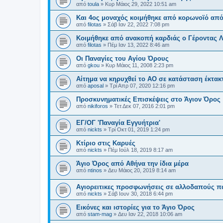
από
toula
»
Κυρ Μάιος 29, 2022 10:51 am
Και 4ος μοναχός κοιμήθηκε από κορωνοϊό από
από
filotas
»
Σάβ Ιαν 22, 2022 7:08 pm
Κοιμήθηκε από ανακοπή καρδιάς ο Γέροντας Λ
από
filotas
»
Πέμ Ιαν 13, 2022 8:46 am
Οι Παναγίες του Αγίου Όρους
από
gkou
»
Κυρ Μάιος 11, 2008 2:23 pm
Αίτημα να κηρυχθεί το ΑΟ σε κατάσταση έκτακ
από
aposal
»
Τρί Απρ 07, 2020 12:16 pm
Προσκυνηματικές Επισκέψεις στο Άγιον Όρος
από
nikiforos
»
Τετ Δεκ 07, 2016 2:01 pm
ΕΓ/ΟΓ 'Παναγία Εγγυήτρια'
από
nickts
»
Τρί Οκτ 01, 2019 1:24 pm
Κτίριο στις Καρυές
από
nickts
»
Πέμ Ιούλ 18, 2019 8:17 am
Άγιο Όρος από Αθήνα την ίδια μέρα
από
ntinos
»
Δευ Μάιος 20, 2019 8:14 am
Αγιορειτικες προσφωνήσεις σε αλλοδαπούς π
από
nickts
»
Σάβ Ιουν 30, 2018 6:44 pm
Εικόνες και ιστορίες για το Άγιο Όρος
από
stam-mag
»
Δευ Ιαν 22, 2018 10:06 am