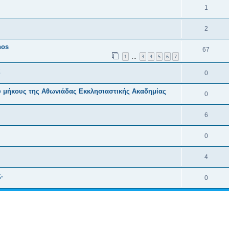
1
2
hos
67
1
3
4
5
6
7
…
ς
0
ύ μήκους της Αθωνιάδας Εκκλησιαστικής Ακαδημίας
0
6
0
4
.
0