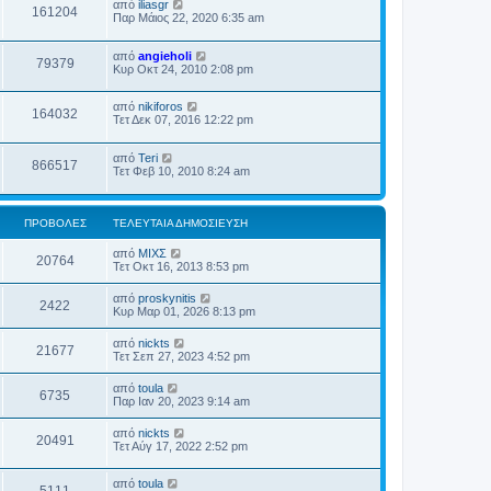
από
iliasgr
161204
Παρ Μάιος 22, 2020 6:35 am
από
angieholi
79379
Κυρ Οκτ 24, 2010 2:08 pm
από
nikiforos
164032
Τετ Δεκ 07, 2016 12:22 pm
από
Teri
866517
Τετ Φεβ 10, 2010 8:24 am
ΠΡΟΒΟΛΈΣ
ΤΕΛΕΥΤΑΊΑ ΔΗΜΟΣΊΕΥΣΗ
από
ΜΙΧΣ
20764
Τετ Οκτ 16, 2013 8:53 pm
από
proskynitis
2422
Κυρ Μαρ 01, 2026 8:13 pm
από
nickts
21677
Τετ Σεπ 27, 2023 4:52 pm
από
toula
6735
Παρ Ιαν 20, 2023 9:14 am
από
nickts
20491
Τετ Αύγ 17, 2022 2:52 pm
από
toula