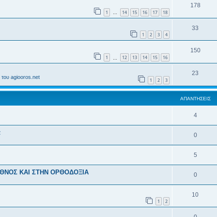
178
1
14
15
16
17
18
…
33
1
2
3
4
150
1
12
13
14
15
16
…
23
του agiooros.net
1
2
3
ΑΠΑΝΤΉΣΕΙΣ
4
α
0
5
ΕΘΝΟΣ ΚΑΙ ΣΤΗΝ ΟΡΘΟΔΟΞΙΑ
0
10
1
2