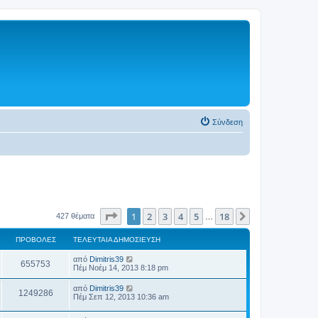
Σύνδεση
Σελίδα
1
από
18
1
2
3
4
5
18
Επόμενη
427 θέματα
…
ΠΡΟΒΟΛΈΣ
ΤΕΛΕΥΤΑΊΑ ΔΗΜΟΣΊΕΥΣΗ
από
Dimitris39
655753
Πέμ Νοέμ 14, 2013 8:18 pm
από
Dimitris39
1249286
Πέμ Σεπ 12, 2013 10:36 am