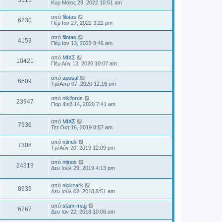
5111
Κυρ Μάιος 29, 2022 10:51 am
από
filotas
6230
Πέμ Ιαν 27, 2022 3:22 pm
από
filotas
4153
Πέμ Ιαν 13, 2022 8:46 am
από
ΜΙΧΣ
10421
Πέμ Αύγ 13, 2020 10:07 am
από
aposal
6509
Τρί Απρ 07, 2020 12:16 pm
από
nikiforos
23947
Παρ Φεβ 14, 2020 7:41 am
από
ΜΙΧΣ
7936
Τετ Οκτ 16, 2019 8:57 am
από
ntinos
7308
Τρί Αύγ 20, 2019 12:09 pm
από
ntinos
24319
Δευ Ιούλ 29, 2019 4:13 pm
από
nickzark
8939
Δευ Ιούλ 02, 2018 8:51 am
από
stam-mag
6767
Δευ Ιαν 22, 2018 10:06 am