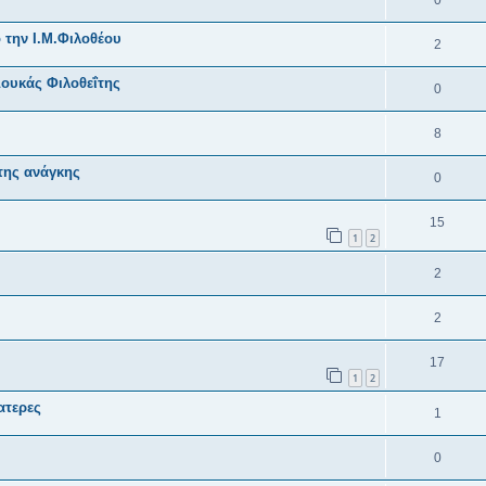
0
 την Ι.Μ.Φιλοθέου
2
ουκάς Φιλοθεΐτης
0
8
της ανάγκης
0
15
1
2
2
2
17
1
2
ατερες
1
0