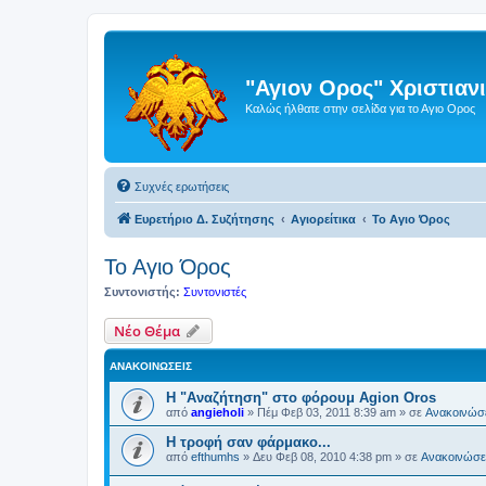
"Αγιον Ορος" Χριστια
Καλώς ήλθατε στην σελίδα για το Αγιο Ορος
Συχνές ερωτήσεις
Ευρετήριο Δ. Συζήτησης
Αγιορείτικα
Το Αγιο Όρος
Το Αγιο Όρος
Συντονιστής:
Συντονιστές
Νέο Θέμα
ΑΝΑΚΟΙΝΏΣΕΙΣ
Η "Αναζήτηση" στο φόρουμ Agion Oros
από
angieholi
»
Πέμ Φεβ 03, 2011 8:39 am
» σε
Ανακοινώσε
H τροφή σαν φάρμακο...
από
efthumhs
»
Δευ Φεβ 08, 2010 4:38 pm
» σε
Ανακοινώσει