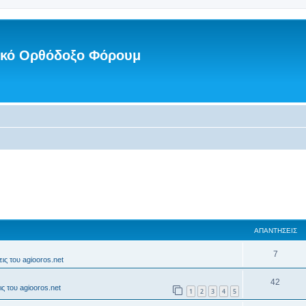
νικό Ορθόδοξο Φόρουμ
ΑΠΑΝΤΉΣΕΙΣ
7
ις του agiooros.net
42
ς του agiooros.net
1
2
3
4
5