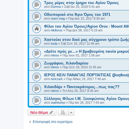
Τρεις μέρες στην έρημο του Αγίου Όρους
από
Domna
»
Σάβ Ιαν 20, 2018 5:41 am
Οδοιπορικό στο Άγιο Όρος του 1971
από
stam-mag
»
Παρ Δεκ 22, 2017 8:30 am
Φίλοι του Αγίου Όρους/Agion Oros - Mount At
από
nikiforos
»
Παρ Δεκ 08, 2017 6:19 am
Χαστούκι στον δικό μας σύγχρονο τρόπο ζωή
από
toula
»
Σάβ Σεπ 16, 2017 11:46 am
«Δεῦτε πρός με…» Η βραβευμένη ταινία μικρο
από
ntinos
»
Πέμ Ιουν 01, 2017 1:56 pm
Ζωγράφου, Χιλανδαρίου
από
ntinos
»
Παρ Σεπ 18, 2015 11:45 am
ΙΕΡΟΣ ΚΕΛΙ ΠΑΝΑΓΙΑΣ ΠΟΡΤΑΙΤΙΣΑΣ (βοηθεια)
από
nickzark
»
Παρ Μάιος 19, 2017 7:49 am
Χιλανδάρι + Παντοκράτορος...πως πας??
από
ntinos
»
Τετ Απρ 26, 2017 8:35 am
Σύλλογος Φίλων Ι.Μ. Ξενοφώντος Αγίου Ορους
από
stathisekp
»
Πέμ Ιαν 26, 2017 7:43 am
Νέο Θέμα
Επιστροφή στο ευρετήριο