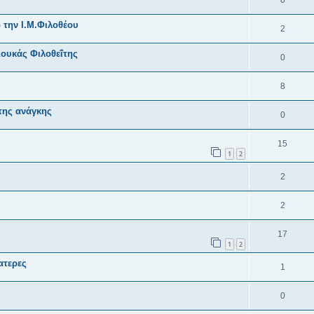
0
 την Ι.Μ.Φιλοθέου
2
ουκάς Φιλοθεΐτης
0
8
της ανάγκης
0
15
1
2
2
2
17
1
2
ατερες
1
0