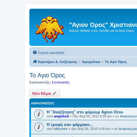
"Αγιον Ορος" Χριστια
Καλώς ήλθατε στην σελίδα για το Αγιο Ορος
Συχνές ερωτήσεις
Ευρετήριο Δ. Συζήτησης
Αγιορείτικα
Το Αγιο Όρος
Το Αγιο Όρος
Συντονιστής:
Συντονιστές
Νέο Θέμα
ΑΝΑΚΟΙΝΏΣΕΙΣ
Η "Αναζήτηση" στο φόρουμ Agion Oros
από
angieholi
»
Πέμ Φεβ 03, 2011 8:39 am
» σε
Ανακοινώσε
H τροφή σαν φάρμακο...
από
efthumhs
»
Δευ Φεβ 08, 2010 4:38 pm
» σε
Ανακοινώσει