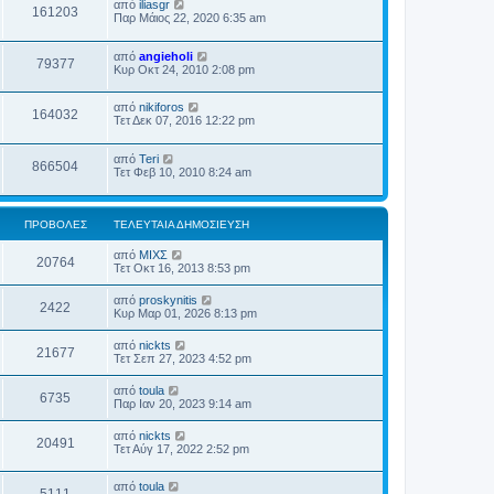
από
iliasgr
161203
Παρ Μάιος 22, 2020 6:35 am
από
angieholi
79377
Κυρ Οκτ 24, 2010 2:08 pm
από
nikiforos
164032
Τετ Δεκ 07, 2016 12:22 pm
από
Teri
866504
Τετ Φεβ 10, 2010 8:24 am
ΠΡΟΒΟΛΈΣ
ΤΕΛΕΥΤΑΊΑ ΔΗΜΟΣΊΕΥΣΗ
από
ΜΙΧΣ
20764
Τετ Οκτ 16, 2013 8:53 pm
από
proskynitis
2422
Κυρ Μαρ 01, 2026 8:13 pm
από
nickts
21677
Τετ Σεπ 27, 2023 4:52 pm
από
toula
6735
Παρ Ιαν 20, 2023 9:14 am
από
nickts
20491
Τετ Αύγ 17, 2022 2:52 pm
από
toula