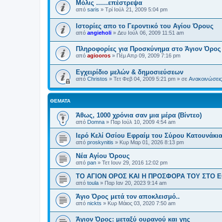
Μόλις ......επέστρεψα
από
saris
»
Τρί Ιούλ 21, 2009 5:04 pm
Ιστορίες απο το Γεροντικό του Αγίου Όρους
από
angieholi
»
Δευ Ιούλ 06, 2009 11:51 am
Πληροφορίες για Προσκύνημα στο Άγιον Όρος
από
agiooros
»
Πέμ Απρ 09, 2009 7:16 pm
Εγχειρίδιο μελών & δημοσιεύσεων
από
Christos
»
Τετ Φεβ 04, 2009 5:21 pm
» σε
Ανακοινώσεις 
ΘΈΜΑΤΑ
Άθως, 1000 χρόνια σαν μια μέρα (Βίντεο)
από
Domna
»
Παρ Ιούλ 10, 2009 4:54 am
Ιερό Κελί Οσίου Εφραίμ του Σύρου Κατουνάκι
από
proskynitis
»
Κυρ Μαρ 01, 2026 8:13 pm
Νέα Αγίου Όρους
από
pan
»
Τετ Ιουν 29, 2016 12:02 pm
ΤΟ ΑΓΙΟΝ ΟΡΟΣ ΚΑΙ H ΠΡΟΣΦΟΡΑ ΤΟΥ ΣΤΟ 
από
toula
»
Παρ Ιαν 20, 2023 9:14 am
Άγιο Όρος μετά τον αποκλεισμό..
από
nickts
»
Κυρ Μάιος 03, 2020 7:50 am
Άγιον Όρος: μεταξύ ουρανού και γης