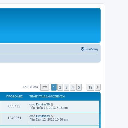
Σύνδεση
Σελίδα
1
από
18
1
2
3
4
5
18
Επόμενη
427 θέματα
…
ΠΡΟΒΟΛΈΣ
ΤΕΛΕΥΤΑΊΑ ΔΗΜΟΣΊΕΥΣΗ
από
Dimitris39
655712
Πέμ Νοέμ 14, 2013 8:18 pm
από
Dimitris39
1249261
Πέμ Σεπ 12, 2013 10:36 am