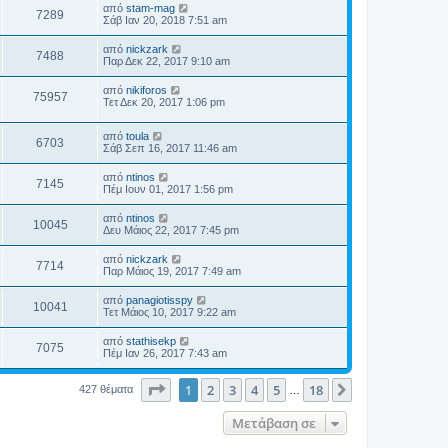
από
stam-mag
7289
Σάβ Ιαν 20, 2018 7:51 am
από
nickzark
7488
Παρ Δεκ 22, 2017 9:10 am
από
nikiforos
75957
Τετ Δεκ 20, 2017 1:06 pm
από
toula
6703
Σάβ Σεπ 16, 2017 11:46 am
από
ntinos
7145
Πέμ Ιουν 01, 2017 1:56 pm
από
ntinos
10045
Δευ Μάιος 22, 2017 7:45 pm
από
nickzark
7714
Παρ Μάιος 19, 2017 7:49 am
από
panagiotisspy
10041
Τετ Μάιος 10, 2017 9:22 am
από
stathisekp
7075
Πέμ Ιαν 26, 2017 7:43 am
Σελίδα
1
από
18
1
2
3
4
5
18
Επόμενη
427 θέματα
…
Μετάβαση σε