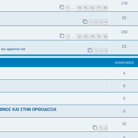
178
1
14
15
16
17
18
…
33
1
2
3
4
150
1
12
13
14
15
16
…
23
του agiooros.net
1
2
3
ΑΠΑΝΤΉΣΕΙΣ
4
α
0
5
ΕΘΝΟΣ ΚΑΙ ΣΤΗΝ ΟΡΘΟΔΟΞΙΑ
0
10
1
2