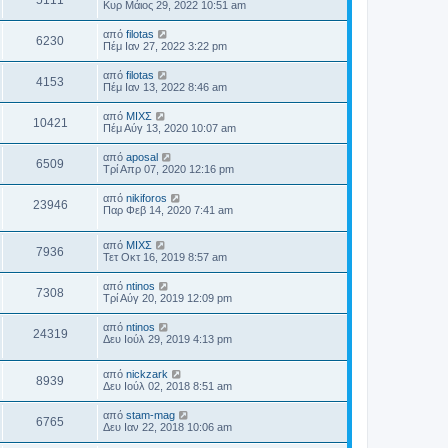
5111
Κυρ Μάιος 29, 2022 10:51 am
από
filotas
6230
Πέμ Ιαν 27, 2022 3:22 pm
από
filotas
4153
Πέμ Ιαν 13, 2022 8:46 am
από
ΜΙΧΣ
10421
Πέμ Αύγ 13, 2020 10:07 am
από
aposal
6509
Τρί Απρ 07, 2020 12:16 pm
από
nikiforos
23946
Παρ Φεβ 14, 2020 7:41 am
από
ΜΙΧΣ
7936
Τετ Οκτ 16, 2019 8:57 am
από
ntinos
7308
Τρί Αύγ 20, 2019 12:09 pm
από
ntinos
24319
Δευ Ιούλ 29, 2019 4:13 pm
από
nickzark
8939
Δευ Ιούλ 02, 2018 8:51 am
από
stam-mag
6765
Δευ Ιαν 22, 2018 10:06 am