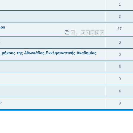
1
2
hos
67
1
3
4
5
6
7
…
ς
0
ύ μήκους της Αθωνιάδας Εκκλησιαστικής Ακαδημίας
0
6
0
4
.
0