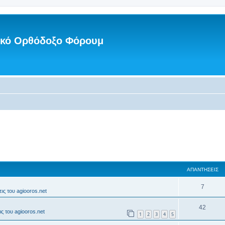
νικό Ορθόδοξο Φόρουμ
ΑΠΑΝΤΉΣΕΙΣ
7
ις του agiooros.net
42
ς του agiooros.net
1
2
3
4
5