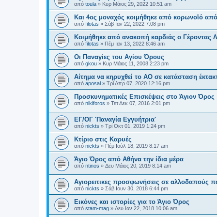
από
toula
»
Κυρ Μάιος 29, 2022 10:51 am
Και 4ος μοναχός κοιμήθηκε από κορωνοϊό από
από
filotas
»
Σάβ Ιαν 22, 2022 7:08 pm
Κοιμήθηκε από ανακοπή καρδιάς ο Γέροντας Λ
από
filotas
»
Πέμ Ιαν 13, 2022 8:46 am
Οι Παναγίες του Αγίου Όρους
από
gkou
»
Κυρ Μάιος 11, 2008 2:23 pm
Αίτημα να κηρυχθεί το ΑΟ σε κατάσταση έκτακ
από
aposal
»
Τρί Απρ 07, 2020 12:16 pm
Προσκυνηματικές Επισκέψεις στο Άγιον Όρος
από
nikiforos
»
Τετ Δεκ 07, 2016 2:01 pm
ΕΓ/ΟΓ 'Παναγία Εγγυήτρια'
από
nickts
»
Τρί Οκτ 01, 2019 1:24 pm
Κτίριο στις Καρυές
από
nickts
»
Πέμ Ιούλ 18, 2019 8:17 am
Άγιο Όρος από Αθήνα την ίδια μέρα
από
ntinos
»
Δευ Μάιος 20, 2019 8:14 am
Αγιορειτικες προσφωνήσεις σε αλλοδαπούς π
από
nickts
»
Σάβ Ιουν 30, 2018 6:44 pm
Εικόνες και ιστορίες για το Άγιο Όρος
από
stam-mag
»
Δευ Ιαν 22, 2018 10:06 am