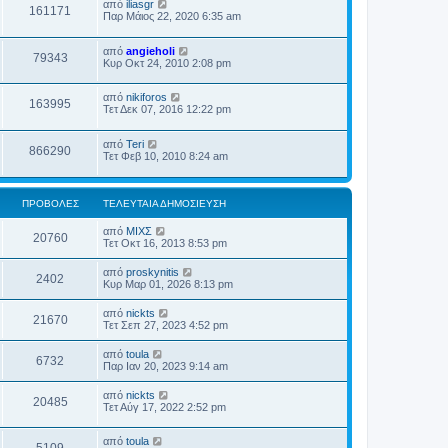
από
iliasgr
161171
Παρ Μάιος 22, 2020 6:35 am
από
angieholi
79343
Κυρ Οκτ 24, 2010 2:08 pm
από
nikiforos
163995
Τετ Δεκ 07, 2016 12:22 pm
από
Teri
866290
Τετ Φεβ 10, 2010 8:24 am
ΠΡΟΒΟΛΈΣ
ΤΕΛΕΥΤΑΊΑ ΔΗΜΟΣΊΕΥΣΗ
από
ΜΙΧΣ
20760
Τετ Οκτ 16, 2013 8:53 pm
από
proskynitis
2402
Κυρ Μαρ 01, 2026 8:13 pm
από
nickts
21670
Τετ Σεπ 27, 2023 4:52 pm
από
toula
6732
Παρ Ιαν 20, 2023 9:14 am
από
nickts
20485
Τετ Αύγ 17, 2022 2:52 pm
από
toula