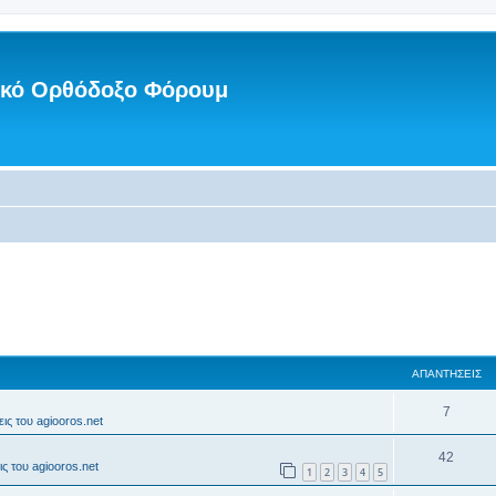
νικό Ορθόδοξο Φόρουμ
ΑΠΑΝΤΉΣΕΙΣ
7
ις του agiooros.net
42
ς του agiooros.net
1
2
3
4
5