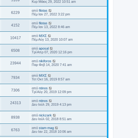
5109
Κυρ Μάιος 29, 2022 10:51 am
από
filotas
6229
Πέμ Ιαν 27, 2022 3:22 pm
από
filotas
4152
Πέμ Ιαν 13, 2022 8:46 am
από
ΜΙΧΣ
10417
Πέμ Αύγ 13, 2020 10:07 am
από
aposal
6508
Τρί Απρ 07, 2020 12:16 pm
από
nikiforos
23944
Παρ Φεβ 14, 2020 7:41 am
από
ΜΙΧΣ
7934
Τετ Οκτ 16, 2019 8:57 am
από
ntinos
7306
Τρί Αύγ 20, 2019 12:09 pm
από
ntinos
24313
Δευ Ιούλ 29, 2019 4:13 pm
από
nickzark
8938
Δευ Ιούλ 02, 2018 8:51 am
από
stam-mag
6763
Δευ Ιαν 22, 2018 10:06 am