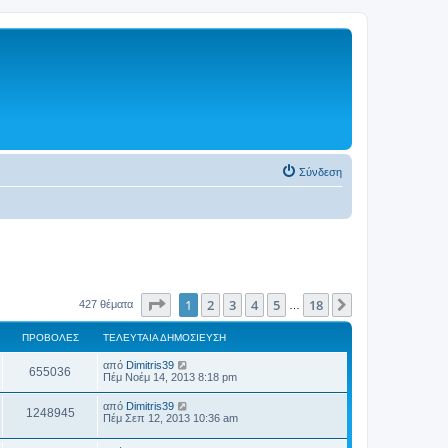
Σύνδεση
Σελίδα
1
από
18
1
2
3
4
5
18
Επόμενη
427 θέματα
…
ΠΡΟΒΟΛΈΣ
ΤΕΛΕΥΤΑΊΑ ΔΗΜΟΣΊΕΥΣΗ
από
Dimitris39
655036
Πέμ Νοέμ 14, 2013 8:18 pm
από
Dimitris39
1248945
Πέμ Σεπ 12, 2013 10:36 am