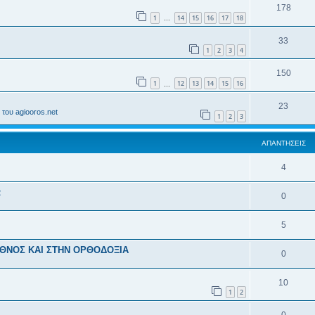
178
1
14
15
16
17
18
…
33
1
2
3
4
150
1
12
13
14
15
16
…
23
του agiooros.net
1
2
3
ΑΠΑΝΤΉΣΕΙΣ
4
α
0
5
ΕΘΝΟΣ ΚΑΙ ΣΤΗΝ ΟΡΘΟΔΟΞΙΑ
0
10
1
2