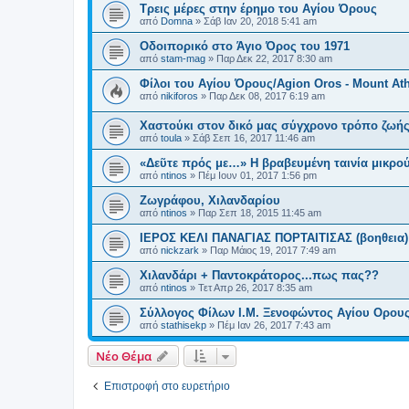
Τρεις μέρες στην έρημο του Αγίου Όρους
από
Domna
»
Σάβ Ιαν 20, 2018 5:41 am
Οδοιπορικό στο Άγιο Όρος του 1971
από
stam-mag
»
Παρ Δεκ 22, 2017 8:30 am
Φίλοι του Αγίου Όρους/Agion Oros - Mount At
από
nikiforos
»
Παρ Δεκ 08, 2017 6:19 am
Χαστούκι στον δικό μας σύγχρονο τρόπο ζωή
από
toula
»
Σάβ Σεπ 16, 2017 11:46 am
«Δεῦτε πρός με…» Η βραβευμένη ταινία μικρο
από
ntinos
»
Πέμ Ιουν 01, 2017 1:56 pm
Ζωγράφου, Χιλανδαρίου
από
ntinos
»
Παρ Σεπ 18, 2015 11:45 am
ΙΕΡΟΣ ΚΕΛΙ ΠΑΝΑΓΙΑΣ ΠΟΡΤΑΙΤΙΣΑΣ (βοηθεια)
από
nickzark
»
Παρ Μάιος 19, 2017 7:49 am
Χιλανδάρι + Παντοκράτορος...πως πας??
από
ntinos
»
Τετ Απρ 26, 2017 8:35 am
Σύλλογος Φίλων Ι.Μ. Ξενοφώντος Αγίου Ορους
από
stathisekp
»
Πέμ Ιαν 26, 2017 7:43 am
Νέο Θέμα
Επιστροφή στο ευρετήριο