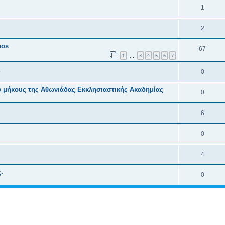
1
2
hos
67
1
3
4
5
6
7
…
ς
0
ύ μήκους της Αθωνιάδας Εκκλησιαστικής Ακαδημίας
0
6
0
4
.
0