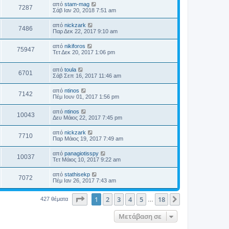
από
stam-mag
7287
Σάβ Ιαν 20, 2018 7:51 am
από
nickzark
7486
Παρ Δεκ 22, 2017 9:10 am
από
nikiforos
75947
Τετ Δεκ 20, 2017 1:06 pm
από
toula
6701
Σάβ Σεπ 16, 2017 11:46 am
από
ntinos
7142
Πέμ Ιουν 01, 2017 1:56 pm
από
ntinos
10043
Δευ Μάιος 22, 2017 7:45 pm
από
nickzark
7710
Παρ Μάιος 19, 2017 7:49 am
από
panagiotisspy
10037
Τετ Μάιος 10, 2017 9:22 am
από
stathisekp
7072
Πέμ Ιαν 26, 2017 7:43 am
Σελίδα
1
από
18
1
2
3
4
5
18
Επόμενη
427 θέματα
…
Μετάβαση σε