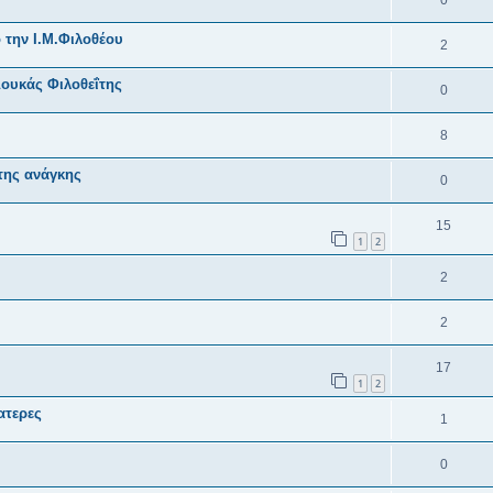
0
 την Ι.Μ.Φιλοθέου
2
ουκάς Φιλοθεΐτης
0
8
της ανάγκης
0
15
1
2
2
2
17
1
2
ατερες
1
0