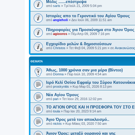
Μόλις ......επέστρεψα
από
saris
»
Τρί Ιούλ 21, 2009 5:04 pm
Ιστορίες απο το Γεροντικό του Αγίου Όρους
από
angieholi
»
Δευ Ιούλ 06, 2009 11:51 am
Πληροφορίες για Προσκύνημα στο Άγιον Όρος
από
agiooros
»
Πέμ Απρ 09, 2009 7:16 pm
Εγχειρίδιο μελών & δημοσιεύσεων
από
Christos
»
Τετ Φεβ 04, 2009 5:21 pm
» σε
Ανακοινώσεις 
ΘΈΜΑΤΑ
Άθως, 1000 χρόνια σαν μια μέρα (Βίντεο)
από
Domna
»
Παρ Ιούλ 10, 2009 4:54 am
Ιερό Κελί Οσίου Εφραίμ του Σύρου Κατουνάκι
από
proskynitis
»
Κυρ Μαρ 01, 2026 8:13 pm
Νέα Αγίου Όρους
από
pan
»
Τετ Ιουν 29, 2016 12:02 pm
ΤΟ ΑΓΙΟΝ ΟΡΟΣ ΚΑΙ H ΠΡΟΣΦΟΡΑ ΤΟΥ ΣΤΟ 
από
toula
»
Παρ Ιαν 20, 2023 9:14 am
Άγιο Όρος μετά τον αποκλεισμό..
από
nickts
»
Κυρ Μάιος 03, 2020 7:50 am
Άγιον Όρος: μεταξύ ουρανού και γης