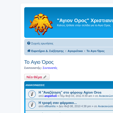
"Αγιον Ορος" Χριστια
Καλώς ήλθατε στην σελίδα για το Αγιο Ορος
Συχνές ερωτήσεις
Ευρετήριο Δ. Συζήτησης
Αγιορείτικα
Το Αγιο Όρος
Το Αγιο Όρος
Συντονιστής:
Συντονιστές
Νέο Θέμα
ΑΝΑΚΟΙΝΏΣΕΙΣ
Η "Αναζήτηση" στο φόρουμ Agion Oros
από
angieholi
»
Πέμ Φεβ 03, 2011 8:39 am
» σε
Ανακοινώσε
H τροφή σαν φάρμακο...
από
efthumhs
»
Δευ Φεβ 08, 2010 4:38 pm
» σε
Ανακοινώσει