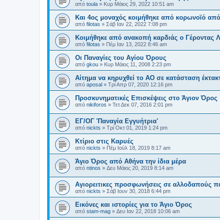
από
toula
»
Κυρ Μάιος 29, 2022 10:51 am
Και 4ος μοναχός κοιμήθηκε από κορωνοϊό από
από
filotas
»
Σάβ Ιαν 22, 2022 7:08 pm
Κοιμήθηκε από ανακοπή καρδιάς ο Γέροντας Λ
από
filotas
»
Πέμ Ιαν 13, 2022 8:46 am
Οι Παναγίες του Αγίου Όρους
από
gkou
»
Κυρ Μάιος 11, 2008 2:23 pm
Αίτημα να κηρυχθεί το ΑΟ σε κατάσταση έκτακ
από
aposal
»
Τρί Απρ 07, 2020 12:16 pm
Προσκυνηματικές Επισκέψεις στο Άγιον Όρος
από
nikiforos
»
Τετ Δεκ 07, 2016 2:01 pm
ΕΓ/ΟΓ 'Παναγία Εγγυήτρια'
από
nickts
»
Τρί Οκτ 01, 2019 1:24 pm
Κτίριο στις Καρυές
από
nickts
»
Πέμ Ιούλ 18, 2019 8:17 am
Άγιο Όρος από Αθήνα την ίδια μέρα
από
ntinos
»
Δευ Μάιος 20, 2019 8:14 am
Αγιορειτικες προσφωνήσεις σε αλλοδαπούς π
από
nickts
»
Σάβ Ιουν 30, 2018 6:44 pm
Εικόνες και ιστορίες για το Άγιο Όρος
από
stam-mag
»
Δευ Ιαν 22, 2018 10:06 am