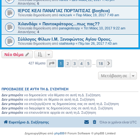
Απαντήσεις:
6
ΙΕΡΟΣ ΚΕΛΙ ΠΑΝΑΓΙΑΣ ΠΟΡΤΑΙΤΙΣΑΣ (βοηθεια)
Τελευταία δημοσίευση από
nickzark
«
Παρ Μάιος 19, 2017 7:49 am
Χιλανδάρι + Παντοκράτορος...πως πας??
Τελευταία δημοσίευση από
panagiotisspy
«
Τετ Μάιος 10, 2017 9:22 am
Απαντήσεις:
4
Σύλλογος Φίλων Ι.Μ. Ξενοφώντος Αγίου Ορους.
Τελευταία δημοσίευση από
stathisekp
«
Πέμ Ιαν 26, 2017 7:43 am
Νέο Θέμα
Σελίδα
1
από
18
1
2
3
4
5
18
Επόμενη
427 θέματα
…
Μετάβαση σε
ΠΡΟΣΒΆΣΕΙΣ ΣΕ ΑΥΤΉ ΤΗ Δ. ΣΥΖΉΤΗΣΗ
Δεν μπορείτε
να δημοσιεύετε νέα θέματα σε αυτή τη Δ. Συζήτηση
Δεν μπορείτε
να απαντάτε σε θέματα σε αυτή τη Δ. Συζήτηση
Δεν μπορείτε
να επεξεργάζεστε τις δημοσιεύσεις σας σε αυτή τη Δ. Συζήτηση
Δεν μπορείτε
να διαγράφετε τις δημοσιεύσεις σας σε αυτή τη Δ. Συζήτηση
Δεν μπορείτε
να επισυνάπτετε αρχεία σε αυτή τη Δ. Συζήτηση
Ευρετήριο Δ. Συζήτησης
Όλοι οι χρόνοι είναι
UTC
Δημιουργήθηκε από
phpBB
® Forum Software © phpBB Limited