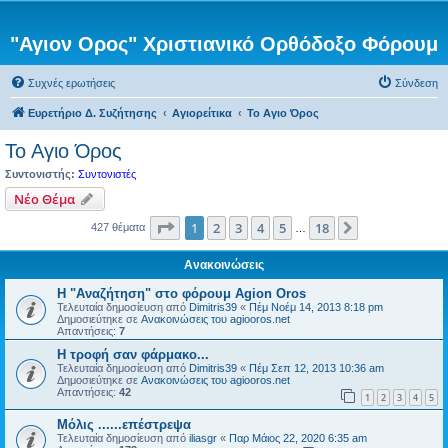
"Αγιον Ορος" Χριστιανικό Ορθόδοξο Φόρουμ
Συχνές ερωτήσεις
Σύνδεση
Ευρετήριο Δ. Συζήτησης
Αγιορείτικα
Το Αγιο Όρος
Το Αγιο Όρος
Συντονιστής:
Συντονιστές
Νέο Θέμα
Σελίδα
1
από
18
1
2
3
4
5
18
Επόμενη
427 θέματα
…
Ανακοινώσεις
Η "Αναζήτηση" στο φόρουμ Agion Oros
Τελευταία δημοσίευση από
Dimitris39
«
Πέμ Νοέμ 14, 2013 8:18 pm
Δημοσιεύτηκε σε
Ανακοινώσεις του agiooros.net
Απαντήσεις:
7
H τροφή σαν φάρμακο...
Τελευταία δημοσίευση από
Dimitris39
«
Πέμ Σεπ 12, 2013 10:36 am
Δημοσιεύτηκε σε
Ανακοινώσεις του agiooros.net
Απαντήσεις:
42
1
2
3
4
5
Μόλις ......επέστρεψα
Τελευταία δημοσίευση από
iliasgr
«
Παρ Μάιος 22, 2020 6:35 am