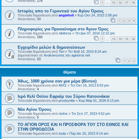
Απαντήσεις:
178
1
15
16
17
18
…
Ιστορίες απο το Γεροντικό του Αγίου Όρους
Τελευταία δημοσίευση από
angieholi
«
Κυρ Οκτ 24, 2010 2:08 pm
Απαντήσεις:
33
1
2
3
4
Πληροφορίες για Προσκύνημα στο Άγιον Όρος
Τελευταία δημοσίευση από
nikiforos
«
Τετ Δεκ 07, 2016 12:22 pm
Απαντήσεις:
150
1
13
14
15
16
…
Εγχειρίδιο μελών & δημοσιεύσεων
Τελευταία δημοσίευση από
Teri
«
Τετ Φεβ 10, 2010 8:24 am
Δημοσιεύτηκε σε
Ανακοινώσεις του agiooros.net
Απαντήσεις:
23
1
2
3
Θέματα
Άθως, 1000 χρόνια σαν μια μέρα (Βίντεο)
Τελευταία δημοσίευση από
ΜΙΧΣ
«
Τετ Οκτ 16, 2013 8:53 pm
Απαντήσεις:
4
Ιερό Κελί Οσίου Εφραίμ του Σύρου Κατουνάκια
Τελευταία δημοσίευση από
proskynitis
«
Κυρ Μαρ 01, 2026 8:13 pm
Νέα Αγίου Όρους
Τελευταία δημοσίευση από
nickts
«
Τετ Σεπ 27, 2023 4:52 pm
Απαντήσεις:
5
ΤΟ ΑΓΙΟΝ ΟΡΟΣ ΚΑΙ H ΠΡΟΣΦΟΡΑ ΤΟΥ ΣΤΟ ΕΘΝΟΣ ΚΑΙ
ΣΤΗΝ ΟΡΘΟΔΟΞΙΑ
Τελευταία δημοσίευση από
toula
«
Παρ Ιαν 20, 2023 9:14 am