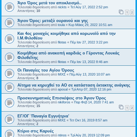
Άγιο Όρος μετά τον αποκλεισμό..
Τελευταία δημοσίευση από
nickts
«
Τετ Αύγ 17, 2022 2:52 pm
Απαντήσεις:
10
1
2
Άγιον Όρος: μεταξύ ουρανού και γης
Τελευταία δημοσίευση από
toula
«
Κυρ Μάιος 29, 2022 10:51 am
Και 4ος μοναχός κοιμήθηκε από κορωνοϊό από την
Ι.Μ.Φιλοθέου
Τελευταία δημοσίευση από
filotas
«
Πέμ Ιαν 27, 2022 3:22 pm
Απαντήσεις:
2
Κοιμήθηκε από ανακοπή καρδιάς ο Γέροντας Λουκάς
Φιλοθεΐτης
Τελευταία δημοσίευση από
filotas
«
Πέμ Ιαν 13, 2022 8:46 am
Οι Παναγίες του Αγίου Όρους
Τελευταία δημοσίευση από
ΜΙΧΣ
«
Πέμ Αύγ 13, 2020 10:07 am
Απαντήσεις:
8
Αίτημα να κηρυχθεί το ΑΟ σε κατάσταση έκτακτης ανάγκης
Τελευταία δημοσίευση από
aposal
«
Τρί Απρ 07, 2020 12:16 pm
Προσκυνηματικές Επισκέψεις στο Άγιον Όρος
Τελευταία δημοσίευση από
nikiforos
«
Παρ Φεβ 14, 2020 7:41 am
Απαντήσεις:
15
1
2
ΕΓ/ΟΓ 'Παναγία Εγγυήτρια'
Τελευταία δημοσίευση από
ΜΙΧΣ
«
Τετ Οκτ 16, 2019 8:57 am
Απαντήσεις:
2
Κτίριο στις Καρυές
Τελευταία δημοσίευση από
ntinos
«
Τρί Αύγ 20, 2019 12:09 pm