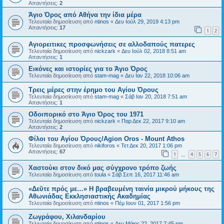
Απαντήσεις:
2
Άγιο Όρος από Αθήνα την ίδια μέρα
Τελευταία δημοσίευση από
ntinos
«
Δευ Ιούλ 29, 2019 4:13 pm
Απαντήσεις:
17
1
2
Αγιορειτικες προσφωνήσεις σε αλλοδαπούς πατερες
Τελευταία δημοσίευση από
nickzark
«
Δευ Ιούλ 02, 2018 8:51 am
Απαντήσεις:
1
Εικόνες και ιστορίες για το Άγιο Όρος
Τελευταία δημοσίευση από
stam-mag
«
Δευ Ιαν 22, 2018 10:06 am
Τρεις μέρες στην έρημο του Αγίου Όρους
Τελευταία δημοσίευση από
stam-mag
«
Σάβ Ιαν 20, 2018 7:51 am
Απαντήσεις:
1
Οδοιπορικό στο Άγιο Όρος του 1971
Τελευταία δημοσίευση από
nickzark
«
Παρ Δεκ 22, 2017 9:10 am
Απαντήσεις:
2
Φίλοι του Αγίου Όρους/Agion Oros - Mount Athos
Τελευταία δημοσίευση από
nikiforos
«
Τετ Δεκ 20, 2017 1:06 pm
Απαντήσεις:
67
1
4
5
6
7
…
Χαστούκι στον δικό μας σύγχρονο τρόπο ζωής
Τελευταία δημοσίευση από
toula
«
Σάβ Σεπ 16, 2017 11:46 am
«Δεῦτε πρός με…» Η βραβευμένη ταινία μικρού μήκους της
Αθωνιάδας Εκκλησιαστικής Ακαδημίας
Τελευταία δημοσίευση από
ntinos
«
Πέμ Ιουν 01, 2017 1:56 pm
Ζωγράφου, Χιλανδαρίου
Τελευταία δημοσίευση από
ntinos
«
Δευ Μάιος 22, 2017 7:45 pm