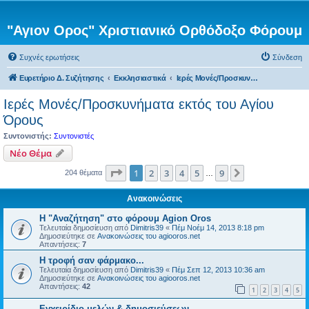
"Αγιον Ορος" Χριστιανικό Ορθόδοξο Φόρουμ
Συχνές ερωτήσεις
Σύνδεση
Ευρετήριο Δ. Συζήτησης
Εκκλησιαστικά
Ιερές Μονές/Προσκυνήματα εκτός του Αγίου Όρους
Ιερές Μονές/Προσκυνήματα εκτός του Αγίου
Όρους
Συντονιστής:
Συντονιστές
Νέο Θέμα
Σελίδα
1
από
9
1
2
3
4
5
9
Επόμενη
204 θέματα
…
Ανακοινώσεις
Η "Αναζήτηση" στο φόρουμ Agion Oros
Τελευταία δημοσίευση από
Dimitris39
«
Πέμ Νοέμ 14, 2013 8:18 pm
Δημοσιεύτηκε σε
Ανακοινώσεις του agiooros.net
Απαντήσεις:
7
H τροφή σαν φάρμακο...
Τελευταία δημοσίευση από
Dimitris39
«
Πέμ Σεπ 12, 2013 10:36 am
Δημοσιεύτηκε σε
Ανακοινώσεις του agiooros.net
Απαντήσεις:
42
1
2
3
4
5
Εγχειρίδιο μελών & δημοσιεύσεων