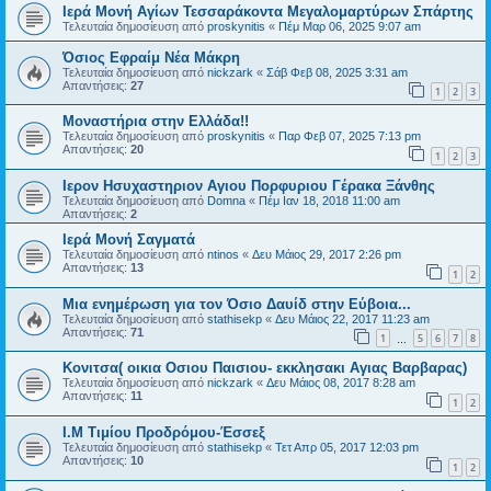
Ιερά Μονή Αγίων Τεσσαράκοντα Μεγαλομαρτύρων Σπάρτης
Τελευταία δημοσίευση από
proskynitis
«
Πέμ Μαρ 06, 2025 9:07 am
Όσιος Εφραίμ Νέα Μάκρη
Τελευταία δημοσίευση από
nickzark
«
Σάβ Φεβ 08, 2025 3:31 am
Απαντήσεις:
27
1
2
3
Μοναστήρια στην Ελλάδα!!
Τελευταία δημοσίευση από
proskynitis
«
Παρ Φεβ 07, 2025 7:13 pm
Απαντήσεις:
20
1
2
3
Ιερον Ησυχαστηριον Αγιου Πορφυριου Γέρακα Ξάνθης
Τελευταία δημοσίευση από
Domna
«
Πέμ Ιαν 18, 2018 11:00 am
Απαντήσεις:
2
Ιερά Μονή Σαγματά
Τελευταία δημοσίευση από
ntinos
«
Δευ Μάιος 29, 2017 2:26 pm
Απαντήσεις:
13
1
2
Μια ενημέρωση για τον Όσιο Δαυίδ στην Εύβοια...
Τελευταία δημοσίευση από
stathisekp
«
Δευ Μάιος 22, 2017 11:23 am
Απαντήσεις:
71
1
5
6
7
8
…
Κονιτσα( οικια Οσιου Παισιου- εκκλησακι Αγιας Βαρβαρας)
Τελευταία δημοσίευση από
nickzark
«
Δευ Μάιος 08, 2017 8:28 am
Απαντήσεις:
11
1
2
Ι.Μ Τιμίου Προδρόμου-Έσσεξ
Τελευταία δημοσίευση από
stathisekp
«
Τετ Απρ 05, 2017 12:03 pm
Απαντήσεις:
10
1
2