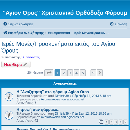
"Αγιον Ορος" Χριστιανικό Ορθόδοξο Φόρουμ
Συχνές ερωτήσεις
Σύνδεση
Ευρετήριο Δ. Συζήτησης
Εκκλησιαστικά
Ιερές Μονές/Προσκυνήματα εκτός του Αγίου Όρους
Ιερές Μονές/Προσκυνήματα εκτός του Αγίου
Όρους
Συντονιστής:
Συντονιστές
Νέο Θέμα
Σελίδα
1
από
9
1
2
3
4
5
9
Επόμενη
204 θέματα
…
Ανακοινώσεις
Η "Αναζήτηση" στο φόρουμ Agion Oros
Τελευταία δημοσίευση από
Dimitris39
«
Πέμ Νοέμ 14, 2013 8:18 pm
Δημοσιεύτηκε σε
Ανακοινώσεις του agiooros.net
Απαντήσεις:
7
H τροφή σαν φάρμακο...
Τελευταία δημοσίευση από
Dimitris39
«
Πέμ Σεπ 12, 2013 10:36 am
Δημοσιεύτηκε σε
Ανακοινώσεις του agiooros.net
Απαντήσεις:
42
1
2
3
4
5
Εγχειρίδιο μελών & δημοσιεύσεων