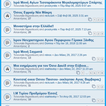
Ιερά Μονή Αγίων Τεσσαράκοντα Μεγαλομαρτύρων Σπάρτης
Τελευταία δημοσίευση από
proskynitis
«
Πέμ Μαρ 06, 2025 9:07 am
Όσιος Εφραίμ Νέα Μάκρη
Τελευταία δημοσίευση από
nickzark
«
Σάβ Φεβ 08, 2025 3:31 am
Απαντήσεις:
27
1
2
3
Μοναστήρια στην Ελλάδα!!
Τελευταία δημοσίευση από
proskynitis
«
Παρ Φεβ 07, 2025 7:13 pm
Απαντήσεις:
20
1
2
3
Ιερον Ησυχαστηριον Αγιου Πορφυριου Γέρακα Ξάνθης
Τελευταία δημοσίευση από
Domna
«
Πέμ Ιαν 18, 2018 11:00 am
Απαντήσεις:
2
Ιερά Μονή Σαγματά
Τελευταία δημοσίευση από
ntinos
«
Δευ Μάιος 29, 2017 2:26 pm
Απαντήσεις:
13
1
2
Μια ενημέρωση για τον Όσιο Δαυίδ στην Εύβοια...
Τελευταία δημοσίευση από
stathisekp
«
Δευ Μάιος 22, 2017 11:23 am
Απαντήσεις:
71
1
5
6
7
8
…
Κονιτσα( οικια Οσιου Παισιου- εκκλησακι Αγιας Βαρβαρας)
Τελευταία δημοσίευση από
nickzark
«
Δευ Μάιος 08, 2017 8:28 am
Απαντήσεις:
11
1
2
Ι.Μ Τιμίου Προδρόμου-Έσσεξ
Τελευταία δημοσίευση από
stathisekp
«
Τετ Απρ 05, 2017 12:03 pm
Απαντήσεις:
10
1
2