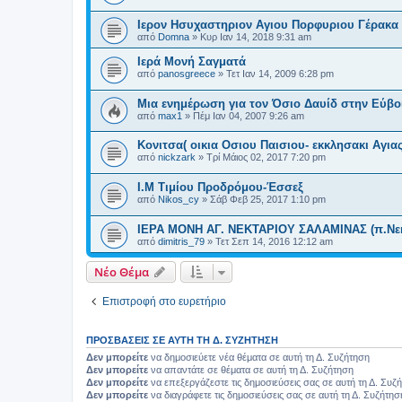
Ιερον Ησυχαστηριον Αγιου Πορφυριου Γέρακα
από
Domna
»
Κυρ Ιαν 14, 2018 9:31 am
Ιερά Μονή Σαγματά
από
panosgreece
»
Τετ Ιαν 14, 2009 6:28 pm
Μια ενημέρωση για τον Όσιο Δαυίδ στην Εύβοι
από
max1
»
Πέμ Ιαν 04, 2007 9:26 am
Κονιτσα( οικια Οσιου Παισιου- εκκλησακι Αγι
από
nickzark
»
Τρί Μάιος 02, 2017 7:20 pm
Ι.Μ Τιμίου Προδρόμου-Έσσεξ
από
Nikos_cy
»
Σάβ Φεβ 25, 2017 1:10 pm
ΙΕΡΑ ΜΟΝΗ ΑΓ. ΝΕΚΤΑΡΙΟΥ ΣΑΛΑΜΙΝΑΣ (π.Νεκ
από
dimitris_79
»
Τετ Σεπ 14, 2016 12:12 am
Νέο Θέμα
Επιστροφή στο ευρετήριο
ΠΡΟΣΒΆΣΕΙΣ ΣΕ ΑΥΤΉ ΤΗ Δ. ΣΥΖΉΤΗΣΗ
Δεν μπορείτε
να δημοσιεύετε νέα θέματα σε αυτή τη Δ. Συζήτηση
Δεν μπορείτε
να απαντάτε σε θέματα σε αυτή τη Δ. Συζήτηση
Δεν μπορείτε
να επεξεργάζεστε τις δημοσιεύσεις σας σε αυτή τη Δ. Συζ
Δεν μπορείτε
να διαγράφετε τις δημοσιεύσεις σας σε αυτή τη Δ. Συζήτησ