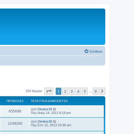
Σύνδεση
Σελίδα
1
από
9
1
2
3
4
5
9
Επόμενη
204 θέματα
…
ΠΡΟΒΟΛΈΣ
ΤΕΛΕΥΤΑΊΑ ΔΗΜΟΣΊΕΥΣΗ
από
Dimitris39
655698
Πέμ Νοέμ 14, 2013 8:18 pm
από
Dimitris39
1249260
Πέμ Σεπ 12, 2013 10:36 am