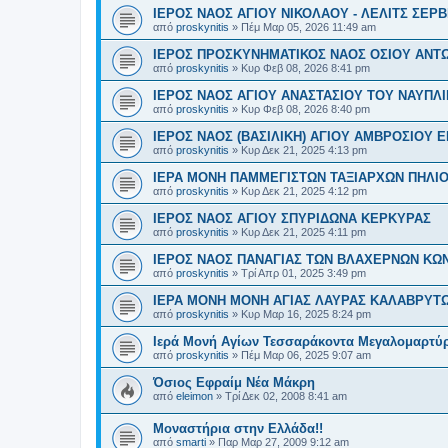
ΙΕΡΟΣ ΝΑΟΣ ΑΓΙΟΥ ΝΙΚΟΛΑΟΥ - ΛΕΛΙΤΣ ΣΕΡΒ
από
proskynitis
»
Πέμ Μαρ 05, 2026 11:49 am
ΙΕΡΟΣ ΠΡΟΣΚΥΝΗΜΑΤΙΚΟΣ ΝΑΟΣ ΟΣΙΟΥ ΑΝΤ
από
proskynitis
»
Κυρ Φεβ 08, 2026 8:41 pm
ΙΕΡΟΣ ΝΑΟΣ ΑΓΙΟΥ ΑΝΑΣΤΑΣΙΟΥ ΤΟΥ ΝΑΥΠΛ
από
proskynitis
»
Κυρ Φεβ 08, 2026 8:40 pm
ΙΕΡΟΣ ΝΑΟΣ (ΒΑΣΙΛΙΚΗ) ΑΓΙΟΥ ΑΜΒΡΟΣΙΟΥ
από
proskynitis
»
Κυρ Δεκ 21, 2025 4:13 pm
ΙΕΡΑ ΜΟΝΗ ΠΑΜΜΕΓΙΣΤΩΝ ΤΑΞΙΑΡΧΩΝ ΠΗΛΙ
από
proskynitis
»
Κυρ Δεκ 21, 2025 4:12 pm
ΙΕΡΟΣ ΝΑΟΣ ΑΓΙΟΥ ΣΠΥΡΙΔΩΝΑ ΚΕΡΚΥΡΑΣ
από
proskynitis
»
Κυρ Δεκ 21, 2025 4:11 pm
ΙΕΡΟΣ ΝΑΟΣ ΠΑΝΑΓΙΑΣ ΤΩΝ ΒΛΑΧΕΡΝΩΝ ΚΩ
από
proskynitis
»
Τρί Απρ 01, 2025 3:49 pm
ΙΕΡΑ ΜΟΝΗ ΜΟΝΗ ΑΓΙΑΣ ΛΑΥΡΑΣ ΚΑΛΑΒΡΥΤ
από
proskynitis
»
Κυρ Μαρ 16, 2025 8:24 pm
Ιερά Μονή Αγίων Τεσσαράκοντα Μεγαλομαρτύ
από
proskynitis
»
Πέμ Μαρ 06, 2025 9:07 am
Όσιος Εφραίμ Νέα Μάκρη
από
eleimon
»
Τρί Δεκ 02, 2008 8:41 am
Μοναστήρια στην Ελλάδα!!
από
smarti
»
Παρ Μαρ 27, 2009 9:12 am