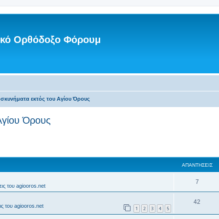
νικό Ορθόδοξο Φόρουμ
οσκυνήματα εκτός του Αγίου Όρους
Αγίου Όρους
ΑΠΑΝΤΉΣΕΙΣ
7
ις του agiooros.net
42
ς του agiooros.net
1
2
3
4
5