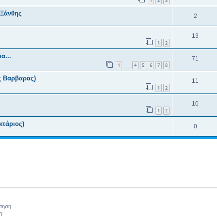
1
2
3
 Ξάνθης
2
13
1
2
α...
71
1
4
5
6
7
8
…
ας Βαρβαρας)
11
1
2
10
1
2
τάριος)
0
ήτηση
η