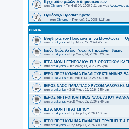
Εγχειρίδιο μελών & δημοσιεύσεων
από
Christos
»
Τετ Φεβ 04, 2009 5:21 pm
» σε
Ανακοινώσεις 
Ορθόδοξα Προσκυνήματα
από
Christos
»
Παρ Ιούλ 21, 2006 8:15 am
ΘΈΜΑΤΑ
Βοηθήστε τον Προσκυνητή να Μεγαλώσει — Ο
από
proskynitis
»
Παρ Μάιος 29, 2026 9:21 am
Ιερός Ναός Αγίου Ραφαήλ Περαχώρι Ιθάκης
από
proskynitis
»
Πέμ Μάιος 14, 2026 6:23 pm
ΙΕΡΑ ΜΟΝΗ ΓΕΝΕΘΛΙΟΥ ΤΗΣ ΘΕΟΤΟΚΟΥ ΚΛΕ
από
proskynitis
»
Τετ Μάιος 13, 2026 7:55 pm
ΙΕΡΟ ΠΡΟΣΚΥΝΗΜΑ ΠΑΛΑΙΟΧΡΙΣΤΙΑΝΙΚΗΣ ΒΑΣ
από
proskynitis
»
Τετ Μάιος 13, 2026 7:52 pm
ΙΕΡΟΣ ΝΑΟΣ ΠΑΝΑΓΙΑΣ ΧΡΥΣΟΜΑΛΛΟΥΣΗΣ Μ
από
proskynitis
»
Σάβ Μάιος 02, 2026 2:50 pm
ΙΕΡΟΣ ΜΗΤΡΟΠΟΛΙΤΙΚΟΣ ΝΑΟΣ ΑΓΙΟΥ ΑΘΑΝΑ
από
proskynitis
»
Σάβ Μάιος 02, 2026 2:49 pm
ΙΕΡΑ ΜΟΝΗ ΠΡΑΙΤΩΡΙΟΥ
από
proskynitis
»
Παρ Απρ 17, 2026 4:10 pm
ΙΕΡΟ ΠΡΟΣΚΥΝΗΜΑ ΠΑΝΑΓΙΑΣ ΤΡΥΠΗΤΗΣ ΑΙΓ
από
proskynitis
»
Παρ Απρ 17, 2026 4:09 pm