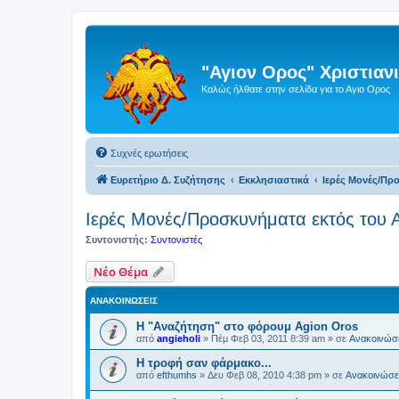
"Αγιον Ορος" Χριστια
Καλώς ήλθατε στην σελίδα για το Αγιο Ορος
Συχνές ερωτήσεις
Ευρετήριο Δ. Συζήτησης
Εκκλησιαστικά
Ιερές Μονές/Πρ
Ιερές Μονές/Προσκυνήματα εκτός του 
Συντονιστής:
Συντονιστές
Νέο Θέμα
ΑΝΑΚΟΙΝΏΣΕΙΣ
Η "Αναζήτηση" στο φόρουμ Agion Oros
από
angieholi
»
Πέμ Φεβ 03, 2011 8:39 am
» σε
Ανακοινώσε
H τροφή σαν φάρμακο...
από
efthumhs
»
Δευ Φεβ 08, 2010 4:38 pm
» σε
Ανακοινώσει