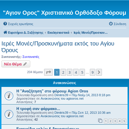
"Αγιον Ορος" Χριστιανικό Ορθόδοξο Φόρουμ
Συχνές ερωτήσεις
Σύνδεση
Ευρετήριο Δ. Συζήτησης
Εκκλησιαστικά
Ιερές Μονές/Προσκυνήματα εκτός του Αγίου Όρους
Ιερές Μονές/Προσκυνήματα εκτός του Αγίου
Όρους
Συντονιστής:
Συντονιστές
Νέο Θέμα
Σελίδα
1
από
9
1
2
3
4
5
9
Επόμενη
204 θέματα
…
Ανακοινώσεις
Η "Αναζήτηση" στο φόρουμ Agion Oros
Τελευταία δημοσίευση από
Dimitris39
«
Πέμ Νοέμ 14, 2013 8:18 pm
Δημοσιεύτηκε σε
Ανακοινώσεις του agiooros.net
Απαντήσεις:
7
H τροφή σαν φάρμακο...
Τελευταία δημοσίευση από
Dimitris39
«
Πέμ Σεπ 12, 2013 10:36 am
Δημοσιεύτηκε σε
Ανακοινώσεις του agiooros.net
Απαντήσεις:
42
1
2
3
4
5
Εγχειρίδιο μελών & δημοσιεύσεων