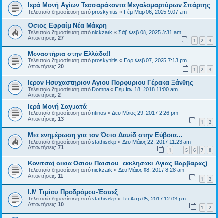
Ιερά Μονή Αγίων Τεσσαράκοντα Μεγαλομαρτύρων Σπάρτης
Τελευταία δημοσίευση από
proskynitis
«
Πέμ Μαρ 06, 2025 9:07 am
Όσιος Εφραίμ Νέα Μάκρη
Τελευταία δημοσίευση από
nickzark
«
Σάβ Φεβ 08, 2025 3:31 am
Απαντήσεις:
27
1
2
3
Μοναστήρια στην Ελλάδα!!
Τελευταία δημοσίευση από
proskynitis
«
Παρ Φεβ 07, 2025 7:13 pm
Απαντήσεις:
20
1
2
3
Ιερον Ησυχαστηριον Αγιου Πορφυριου Γέρακα Ξάνθης
Τελευταία δημοσίευση από
Domna
«
Πέμ Ιαν 18, 2018 11:00 am
Απαντήσεις:
2
Ιερά Μονή Σαγματά
Τελευταία δημοσίευση από
ntinos
«
Δευ Μάιος 29, 2017 2:26 pm
Απαντήσεις:
13
1
2
Μια ενημέρωση για τον Όσιο Δαυίδ στην Εύβοια...
Τελευταία δημοσίευση από
stathisekp
«
Δευ Μάιος 22, 2017 11:23 am
Απαντήσεις:
71
1
5
6
7
8
…
Κονιτσα( οικια Οσιου Παισιου- εκκλησακι Αγιας Βαρβαρας)
Τελευταία δημοσίευση από
nickzark
«
Δευ Μάιος 08, 2017 8:28 am
Απαντήσεις:
11
1
2
Ι.Μ Τιμίου Προδρόμου-Έσσεξ
Τελευταία δημοσίευση από
stathisekp
«
Τετ Απρ 05, 2017 12:03 pm
Απαντήσεις:
10
1
2