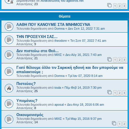
Δημοσιεύτηκε σε
Ανακοινώσεις του agiooros.net
Απαντήσεις:
23
1
2
3
Θέματα
ΛΑΘΗ ΠΟΥ ΚΑΝΟΥΜΕ ΣΤΑ ΜΝΗΜΟΣΥΝΑ
Τελευταία δημοσίευση από
Domna
«
Δευ Σεπ 12, 2022 7:31 am
ΤΗΝ ΠΡΟΣΕΥΧΗ ΣΑΣ...
Τελευταία δημοσίευση από
theodore
«
Τετ Σεπ 07, 2022 7:41 am
Απαντήσεις:
9
Δεν πιστεύω στο Θεό...
Τελευταία δημοσίευση από
ΜΙΧΣ
«
Δευ Αύγ 16, 2021 7:43 am
Απαντήσεις:
21
1
2
3
Γιατί θέλουμε όλλο τιν Σαρκική ηδονή και δεν μπορούμε να
απαλακτούμε ;
Τελευταία δημοσίευση από
Domna
«
Τρί Ιαν 07, 2020 8:14 am
Πιστεύεις?
Τελευταία δημοσίευση από
toula
«
Πέμ Φεβ 14, 2019 7:30 pm
Απαντήσεις:
25
1
2
3
Υπομένεις?
Τελευταία δημοσίευση από
aposal
«
Δευ Απρ 18, 2016 6:06 am
Απαντήσεις:
8
Οικουμενισμός
Τελευταία δημοσίευση από
ΜΙΧΣ
«
Τρί Μαρ 15, 2016 9:37 pm
Απαντήσεις:
14
1
2