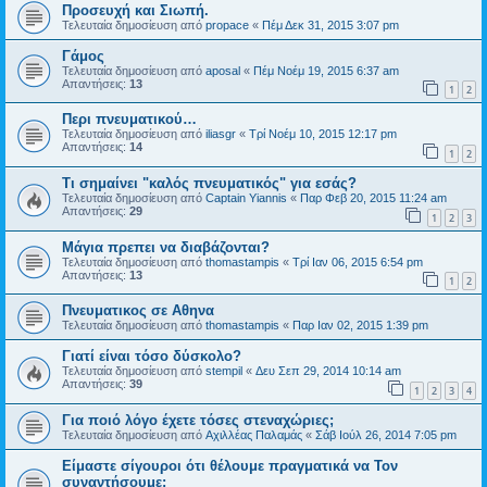
Προσευχή και Σιωπή.
Τελευταία δημοσίευση από
propace
«
Πέμ Δεκ 31, 2015 3:07 pm
Γάμος
Τελευταία δημοσίευση από
aposal
«
Πέμ Νοέμ 19, 2015 6:37 am
Απαντήσεις:
13
1
2
Περι πνευματικού…
Τελευταία δημοσίευση από
iliasgr
«
Τρί Νοέμ 10, 2015 12:17 pm
Απαντήσεις:
14
1
2
Τι σημαίνει "καλός πνευματικός" για εσάς?
Τελευταία δημοσίευση από
Captain Yiannis
«
Παρ Φεβ 20, 2015 11:24 am
Απαντήσεις:
29
1
2
3
Μάγια πρεπει να διαβάζονται?
Τελευταία δημοσίευση από
thomastampis
«
Τρί Ιαν 06, 2015 6:54 pm
Απαντήσεις:
13
1
2
Πνευματικος σε Αθηνα
Τελευταία δημοσίευση από
thomastampis
«
Παρ Ιαν 02, 2015 1:39 pm
Γιατί είναι τόσο δύσκολο?
Τελευταία δημοσίευση από
stempil
«
Δευ Σεπ 29, 2014 10:14 am
Απαντήσεις:
39
1
2
3
4
Για ποιό λόγο έχετε τόσες στεναχώριες;
Τελευταία δημοσίευση από
Αχιλλέας Παλαμάς
«
Σάβ Ιούλ 26, 2014 7:05 pm
Είμαστε σίγουροι ότι θέλουμε πραγματικά να Τον
συναντήσουμε;