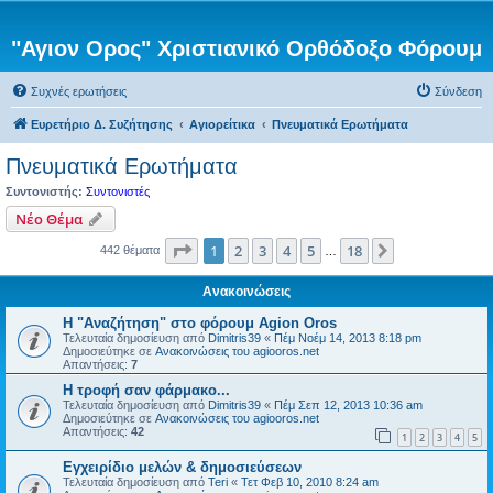
"Αγιον Ορος" Χριστιανικό Ορθόδοξο Φόρουμ
Συχνές ερωτήσεις
Σύνδεση
Ευρετήριο Δ. Συζήτησης
Αγιορείτικα
Πνευματικά Ερωτήματα
Πνευματικά Ερωτήματα
Συντονιστής:
Συντονιστές
Νέο Θέμα
Σελίδα
1
από
18
1
2
3
4
5
18
Επόμενη
442 θέματα
…
Ανακοινώσεις
Η "Αναζήτηση" στο φόρουμ Agion Oros
Τελευταία δημοσίευση από
Dimitris39
«
Πέμ Νοέμ 14, 2013 8:18 pm
Δημοσιεύτηκε σε
Ανακοινώσεις του agiooros.net
Απαντήσεις:
7
H τροφή σαν φάρμακο...
Τελευταία δημοσίευση από
Dimitris39
«
Πέμ Σεπ 12, 2013 10:36 am
Δημοσιεύτηκε σε
Ανακοινώσεις του agiooros.net
Απαντήσεις:
42
1
2
3
4
5
Εγχειρίδιο μελών & δημοσιεύσεων
Τελευταία δημοσίευση από
Teri
«
Τετ Φεβ 10, 2010 8:24 am