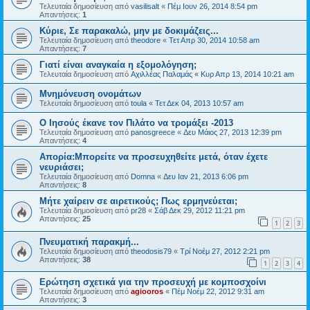
Τελευταία δημοσίευση από
vasilisalt
«
Πέμ Ιουν 26, 2014 8:54 pm
Απαντήσεις:
1
Κύριε, Σε παρακαλώ, μην με δοκιμάζεις...
Τελευταία δημοσίευση από
theodore
«
Τετ Απρ 30, 2014 10:58 am
Απαντήσεις:
7
Γιατί είναι αναγκαία η εξομολόγηση;
Τελευταία δημοσίευση από
Αχιλλέας Παλαμάς
«
Κυρ Απρ 13, 2014 10:21 am
Μνημόνευση ονομάτων
Τελευταία δημοσίευση από
toula
«
Τετ Δεκ 04, 2013 10:57 am
Ο Ιησούς έκανε τον Πιλάτο να τρομάξει -2013
Τελευταία δημοσίευση από
panosgreece
«
Δευ Μάιος 27, 2013 12:39 pm
Απαντήσεις:
4
Απορία:Μπορείτε να προσευχηθείτε μετά, όταν έχετε
νευριάσει;
Τελευταία δημοσίευση από
Domna
«
Δευ Ιαν 21, 2013 6:06 pm
Απαντήσεις:
8
Μήτε χαίρειν σε αιρετικούς; Πως ερμηνεύεται;
Τελευταία δημοσίευση από
pr28
«
Σάβ Δεκ 29, 2012 11:21 pm
Απαντήσεις:
25
1
2
3
Πνευματική παρακμή...
Τελευταία δημοσίευση από
theodosis79
«
Τρί Νοέμ 27, 2012 2:21 pm
Απαντήσεις:
38
1
2
3
4
Ερώτηση σχετικά για την προσευχή με κομποσχοίνι
Τελευταία δημοσίευση από
agiooros
«
Πέμ Νοέμ 22, 2012 9:31 am
Απαντήσεις:
3