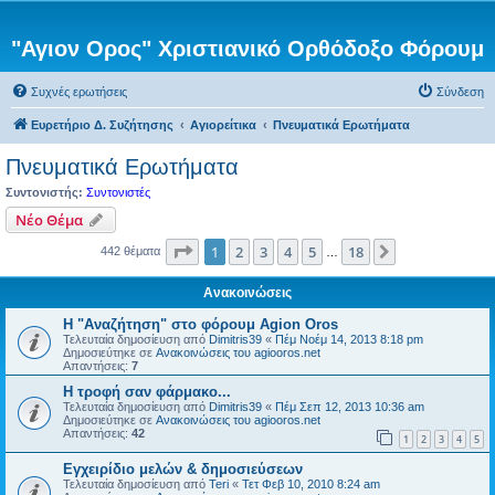
"Αγιον Ορος" Χριστιανικό Ορθόδοξο Φόρουμ
Συχνές ερωτήσεις
Σύνδεση
Ευρετήριο Δ. Συζήτησης
Αγιορείτικα
Πνευματικά Ερωτήματα
Πνευματικά Ερωτήματα
Συντονιστής:
Συντονιστές
Νέο Θέμα
Σελίδα
1
από
18
1
2
3
4
5
18
Επόμενη
442 θέματα
…
Ανακοινώσεις
Η "Αναζήτηση" στο φόρουμ Agion Oros
Τελευταία δημοσίευση από
Dimitris39
«
Πέμ Νοέμ 14, 2013 8:18 pm
Δημοσιεύτηκε σε
Ανακοινώσεις του agiooros.net
Απαντήσεις:
7
H τροφή σαν φάρμακο...
Τελευταία δημοσίευση από
Dimitris39
«
Πέμ Σεπ 12, 2013 10:36 am
Δημοσιεύτηκε σε
Ανακοινώσεις του agiooros.net
Απαντήσεις:
42
1
2
3
4
5
Εγχειρίδιο μελών & δημοσιεύσεων
Τελευταία δημοσίευση από
Teri
«
Τετ Φεβ 10, 2010 8:24 am