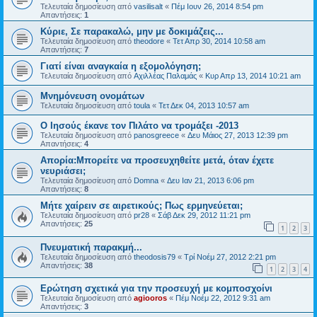
Τελευταία δημοσίευση από
vasilisalt
«
Πέμ Ιουν 26, 2014 8:54 pm
Απαντήσεις:
1
Κύριε, Σε παρακαλώ, μην με δοκιμάζεις...
Τελευταία δημοσίευση από
theodore
«
Τετ Απρ 30, 2014 10:58 am
Απαντήσεις:
7
Γιατί είναι αναγκαία η εξομολόγηση;
Τελευταία δημοσίευση από
Αχιλλέας Παλαμάς
«
Κυρ Απρ 13, 2014 10:21 am
Μνημόνευση ονομάτων
Τελευταία δημοσίευση από
toula
«
Τετ Δεκ 04, 2013 10:57 am
Ο Ιησούς έκανε τον Πιλάτο να τρομάξει -2013
Τελευταία δημοσίευση από
panosgreece
«
Δευ Μάιος 27, 2013 12:39 pm
Απαντήσεις:
4
Απορία:Μπορείτε να προσευχηθείτε μετά, όταν έχετε
νευριάσει;
Τελευταία δημοσίευση από
Domna
«
Δευ Ιαν 21, 2013 6:06 pm
Απαντήσεις:
8
Μήτε χαίρειν σε αιρετικούς; Πως ερμηνεύεται;
Τελευταία δημοσίευση από
pr28
«
Σάβ Δεκ 29, 2012 11:21 pm
Απαντήσεις:
25
1
2
3
Πνευματική παρακμή...
Τελευταία δημοσίευση από
theodosis79
«
Τρί Νοέμ 27, 2012 2:21 pm
Απαντήσεις:
38
1
2
3
4
Ερώτηση σχετικά για την προσευχή με κομποσχοίνι
Τελευταία δημοσίευση από
agiooros
«
Πέμ Νοέμ 22, 2012 9:31 am
Απαντήσεις:
3