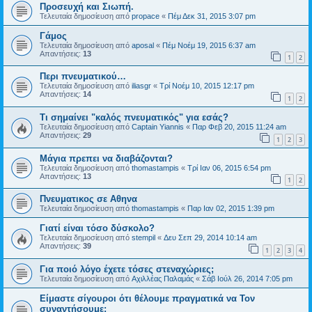
Προσευχή και Σιωπή.
Τελευταία δημοσίευση από
propace
«
Πέμ Δεκ 31, 2015 3:07 pm
Γάμος
Τελευταία δημοσίευση από
aposal
«
Πέμ Νοέμ 19, 2015 6:37 am
Απαντήσεις:
13
1
2
Περι πνευματικού…
Τελευταία δημοσίευση από
iliasgr
«
Τρί Νοέμ 10, 2015 12:17 pm
Απαντήσεις:
14
1
2
Τι σημαίνει "καλός πνευματικός" για εσάς?
Τελευταία δημοσίευση από
Captain Yiannis
«
Παρ Φεβ 20, 2015 11:24 am
Απαντήσεις:
29
1
2
3
Μάγια πρεπει να διαβάζονται?
Τελευταία δημοσίευση από
thomastampis
«
Τρί Ιαν 06, 2015 6:54 pm
Απαντήσεις:
13
1
2
Πνευματικος σε Αθηνα
Τελευταία δημοσίευση από
thomastampis
«
Παρ Ιαν 02, 2015 1:39 pm
Γιατί είναι τόσο δύσκολο?
Τελευταία δημοσίευση από
stempil
«
Δευ Σεπ 29, 2014 10:14 am
Απαντήσεις:
39
1
2
3
4
Για ποιό λόγο έχετε τόσες στεναχώριες;
Τελευταία δημοσίευση από
Αχιλλέας Παλαμάς
«
Σάβ Ιούλ 26, 2014 7:05 pm
Είμαστε σίγουροι ότι θέλουμε πραγματικά να Τον
συναντήσουμε;