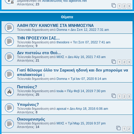
Δημοσιεύτηκε σε
Ανακοινώσεις του agiooros.net
Απαντήσεις:
23
1
2
3
Θέματα
ΛΑΘΗ ΠΟΥ ΚΑΝΟΥΜΕ ΣΤΑ ΜΝΗΜΟΣΥΝΑ
Τελευταία δημοσίευση από
Domna
«
Δευ Σεπ 12, 2022 7:31 am
ΤΗΝ ΠΡΟΣΕΥΧΗ ΣΑΣ...
Τελευταία δημοσίευση από
theodore
«
Τετ Σεπ 07, 2022 7:41 am
Απαντήσεις:
9
Δεν πιστεύω στο Θεό...
Τελευταία δημοσίευση από
ΜΙΧΣ
«
Δευ Αύγ 16, 2021 7:43 am
Απαντήσεις:
21
1
2
3
Γιατί θέλουμε όλλο τιν Σαρκική ηδονή και δεν μπορούμε να
απαλακτούμε ;
Τελευταία δημοσίευση από
Domna
«
Τρί Ιαν 07, 2020 8:14 am
Πιστεύεις?
Τελευταία δημοσίευση από
toula
«
Πέμ Φεβ 14, 2019 7:30 pm
Απαντήσεις:
25
1
2
3
Υπομένεις?
Τελευταία δημοσίευση από
aposal
«
Δευ Απρ 18, 2016 6:06 am
Απαντήσεις:
8
Οικουμενισμός
Τελευταία δημοσίευση από
ΜΙΧΣ
«
Τρί Μαρ 15, 2016 9:37 pm
Απαντήσεις:
14
1
2