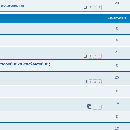
23
του agiooros.net
1
2
3
ΑΠΑΝΤΉΣΕΙΣ
0
9
21
1
2
3
 μπορούμε να απαλακτούμε ;
0
25
1
2
3
8
14
1
2
0
13