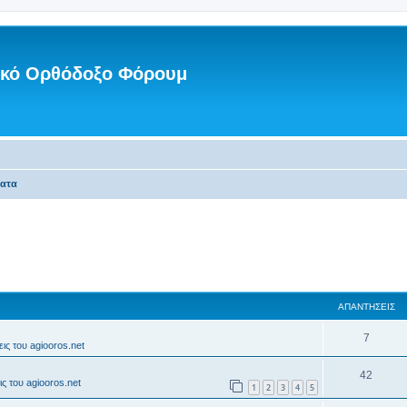
νικό Ορθόδοξο Φόρουμ
ματα
ΑΠΑΝΤΉΣΕΙΣ
7
ις του agiooros.net
42
ς του agiooros.net
1
2
3
4
5