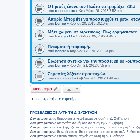
Ο Ιησούς έκανε τον Πιλάτο να τρομάξει -2013
από
panosgreece
»
Κυρ Μάιος 26, 2013 7:52 pm
Απορία:Μπορείτε να προσευχηθείτε μετά, όταν 
από
Domna
»
Κυρ Ιαν 20, 2013 10:10 am
Μήτε χαίρειν σε αιρετικούς; Πως ερμηνεύεται;
από
GeorgiosM
»
Σάβ Μάιος 05, 2012 4:45 pm
Πνευματική παρακμή...
από
isabella
»
Κυρ Νοέμ 25, 2012 10:28 pm
Ερώτηση σχετικά για την προσευχή με κομποσ
από
Domna
»
Κυρ Οκτ 21, 2012 8:35 am
Σημασίες λέξεων προσευχών
από
international
»
Σάβ Νοέμ 03, 2012 1:48 am
Νέο Θέμα
Επιστροφή στο ευρετήριο
ΠΡΟΣΒΆΣΕΙΣ ΣΕ ΑΥΤΉ ΤΗ Δ. ΣΥΖΉΤΗΣΗ
Δεν μπορείτε
να δημοσιεύετε νέα θέματα σε αυτή τη Δ. Συζήτηση
Δεν μπορείτε
να απαντάτε σε θέματα σε αυτή τη Δ. Συζήτηση
Δεν μπορείτε
να επεξεργάζεστε τις δημοσιεύσεις σας σε αυτή τη Δ. Συζ
Δεν μπορείτε
να διαγράφετε τις δημοσιεύσεις σας σε αυτή τη Δ. Συζήτησ
Δεν μπορείτε
να επισυνάπτετε αρχεία σε αυτή τη Δ. Συζήτηση