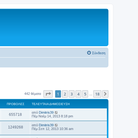
Σύνδεση
Σελίδα
1
από
18
1
2
3
4
5
18
Επόμενη
442 θέματα
…
ΠΡΟΒΟΛΈΣ
ΤΕΛΕΥΤΑΊΑ ΔΗΜΟΣΊΕΥΣΗ
από
Dimitris39
655718
Πέμ Νοέμ 14, 2013 8:18 pm
από
Dimitris39
1249268
Πέμ Σεπ 12, 2013 10:36 am