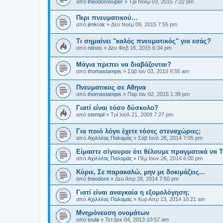
από
theodorosuper
»
Τρί Νοέμ 03, 2015 7:22 pm
Περι πνευματικού…
από
jimkrok
»
Δευ Νοέμ 09, 2015 7:55 pm
Τι σημαίνει "καλός πνευματικός" για εσάς?
από
ntinos
»
Δευ Φεβ 16, 2015 6:34 pm
Μάγια πρεπει να διαβάζονται?
από
thomastampis
»
Σάβ Ιαν 03, 2015 9:55 am
Πνευματικος σε Αθηνα
από
thomastampis
»
Παρ Ιαν 02, 2015 1:39 pm
Γιατί είναι τόσο δύσκολο?
από
stempil
»
Τρί Ιούλ 21, 2009 7:27 pm
Για ποιό λόγο έχετε τόσες στεναχώριες;
από
Αχιλλέας Παλαμάς
»
Σάβ Ιούλ 26, 2014 7:05 pm
Είμαστε σίγουροι ότι θέλουμε πραγματικά να 
από
Αχιλλέας Παλαμάς
»
Πέμ Ιουν 26, 2014 6:00 pm
Κύριε, Σε παρακαλώ, μην με δοκιμάζεις...
από
theodore
»
Δευ Απρ 28, 2014 7:50 pm
Γιατί είναι αναγκαία η εξομολόγηση;
από
Αχιλλέας Παλαμάς
»
Κυρ Απρ 13, 2014 10:21 am
Μνημόνευση ονομάτων
από
toula
»
Τετ Δεκ 04, 2013 10:57 am