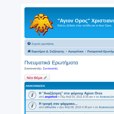
"Αγιον Ορος" Χριστια
Καλώς ήλθατε στην σελίδα για το Αγιο Ορος
Συχνές ερωτήσεις
Ευρετήριο Δ. Συζήτησης
Αγιορείτικα
Πνευματικά Ερωτή
Πνευματικά Ερωτήματα
Συντονιστής:
Συντονιστές
Νέο Θέμα
ΑΝΑΚΟΙΝΏΣΕΙΣ
Η "Αναζήτηση" στο φόρουμ Agion Oros
από
angieholi
»
Πέμ Φεβ 03, 2011 8:39 am
» σε
Ανακοινώσε
H τροφή σαν φάρμακο...
από
efthumhs
»
Δευ Φεβ 08, 2010 4:38 pm
» σε
Ανακοινώσει