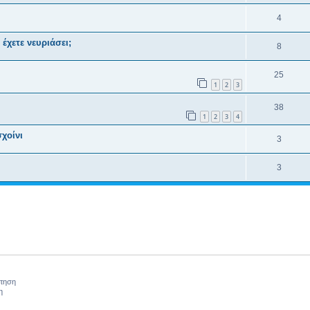
4
έχετε νευριάσει;
8
25
1
2
3
38
1
2
3
4
χοίνι
3
3
ήτηση
η