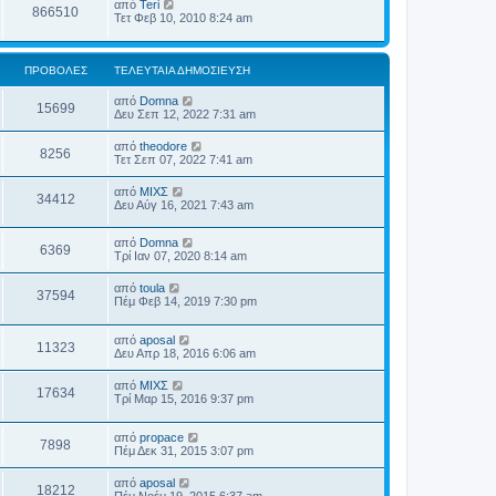
από
Teri
866510
Τετ Φεβ 10, 2010 8:24 am
ΠΡΟΒΟΛΈΣ
ΤΕΛΕΥΤΑΊΑ ΔΗΜΟΣΊΕΥΣΗ
από
Domna
15699
Δευ Σεπ 12, 2022 7:31 am
από
theodore
8256
Τετ Σεπ 07, 2022 7:41 am
από
ΜΙΧΣ
34412
Δευ Αύγ 16, 2021 7:43 am
από
Domna
6369
Τρί Ιαν 07, 2020 8:14 am
από
toula
37594
Πέμ Φεβ 14, 2019 7:30 pm
από
aposal
11323
Δευ Απρ 18, 2016 6:06 am
από
ΜΙΧΣ
17634
Τρί Μαρ 15, 2016 9:37 pm
από
propace
7898
Πέμ Δεκ 31, 2015 3:07 pm
από
aposal
18212
Πέμ Νοέμ 19, 2015 6:37 am