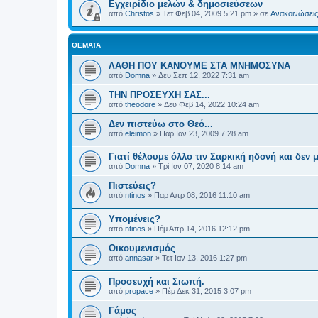
Εγχειρίδιο μελών & δημοσιεύσεων
από
Christos
»
Τετ Φεβ 04, 2009 5:21 pm
» σε
Ανακοινώσεις 
ΘΈΜΑΤΑ
ΛΑΘΗ ΠΟΥ ΚΑΝΟΥΜΕ ΣΤΑ ΜΝΗΜΟΣΥΝΑ
από
Domna
»
Δευ Σεπ 12, 2022 7:31 am
ΤΗΝ ΠΡΟΣΕΥΧΗ ΣΑΣ...
από
theodore
»
Δευ Φεβ 14, 2022 10:24 am
Δεν πιστεύω στο Θεό...
από
eleimon
»
Παρ Ιαν 23, 2009 7:28 am
Γιατί θέλουμε όλλο τιν Σαρκική ηδονή και δεν
από
Domna
»
Τρί Ιαν 07, 2020 8:14 am
Πιστεύεις?
από
ntinos
»
Παρ Απρ 08, 2016 11:10 am
Υπομένεις?
από
ntinos
»
Πέμ Απρ 14, 2016 12:12 pm
Οικουμενισμός
από
annasar
»
Τετ Ιαν 13, 2016 1:27 pm
Προσευχή και Σιωπή.
από
propace
»
Πέμ Δεκ 31, 2015 3:07 pm
Γάμος