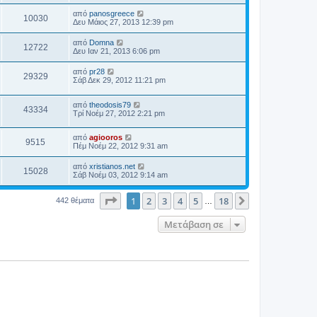
από
panosgreece
10030
Δευ Μάιος 27, 2013 12:39 pm
από
Domna
12722
Δευ Ιαν 21, 2013 6:06 pm
από
pr28
29329
Σάβ Δεκ 29, 2012 11:21 pm
από
theodosis79
43334
Τρί Νοέμ 27, 2012 2:21 pm
από
agiooros
9515
Πέμ Νοέμ 22, 2012 9:31 am
από
xristianos.net
15028
Σάβ Νοέμ 03, 2012 9:14 am
Σελίδα
1
από
18
1
2
3
4
5
18
Επόμενη
442 θέματα
…
Μετάβαση σε