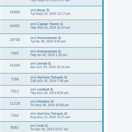
από
iliasgr
16983
Τρί Νοέμ 10, 2015 12:17 pm
από
Captain Yiannis
34461
Παρ Φεβ 20, 2015 11:24 am
από
thomastampis
29708
Τρί Ιαν 06, 2015 6:54 pm
από
thomastampis
7465
Παρ Ιαν 02, 2015 1:39 pm
από
stempil
41545
Δευ Σεπ 29, 2014 10:14 am
από
Αχιλλέας Παλαμάς
7288
Σάβ Ιούλ 26, 2014 7:05 pm
από
vasilisalt
7912
Πέμ Ιουν 26, 2014 8:54 pm
από
theodore
11228
Τετ Απρ 30, 2014 10:58 am
από
Αχιλλέας Παλαμάς
7302
Κυρ Απρ 13, 2014 10:21 am
από
toula
8062
Τετ Δεκ 04, 2013 10:57 am