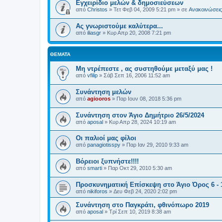
Εγχειρίδιο μελών & δημοσιεύσεων
από
Christos
»
Τετ Φεβ 04, 2009 5:21 pm
» σε
Ανακοινώσεις 
Ας γνωριστούμε καλύτερα...
από
iliasgr
»
Κυρ Απρ 20, 2008 7:21 pm
ΘΈΜΑΤΑ
Μη ντρέπεστε , ας συστηθούμε μεταξύ μας !
από
vfilip
»
Σάβ Σεπ 16, 2006 11:52 am
Συνάντηση μελών
από
agiooros
»
Παρ Ιουν 08, 2018 5:36 pm
Συνάντηση στον Άγιο Δημήτριο 26/5/2024
από
aposal
»
Κυρ Απρ 28, 2024 10:19 am
Οι παλιοί μας φίλοι
από
panagiotisspy
»
Παρ Ιαν 29, 2010 9:33 am
Βόρειοι ξυπνήστε!!!!
από
smarti
»
Παρ Οκτ 29, 2010 5:30 am
Προσκυνηματική Επίσκεψη στο Άγιο Όρος 6 - 
από
nikiforos
»
Δευ Φεβ 24, 2020 2:02 pm
Συνάντηση στο Παγκράτι, φθινόπωρο 2019
από
aposal
»
Τρί Σεπ 10, 2019 8:38 am