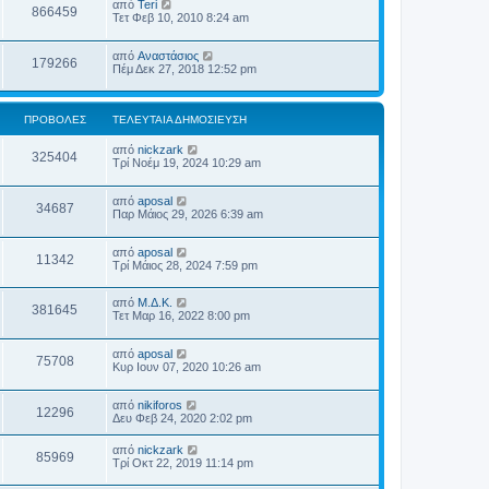
από
Teri
866459
Τετ Φεβ 10, 2010 8:24 am
από
Αναστάσιος
179266
Πέμ Δεκ 27, 2018 12:52 pm
ΠΡΟΒΟΛΈΣ
ΤΕΛΕΥΤΑΊΑ ΔΗΜΟΣΊΕΥΣΗ
από
nickzark
325404
Τρί Νοέμ 19, 2024 10:29 am
από
aposal
34687
Παρ Μάιος 29, 2026 6:39 am
από
aposal
11342
Τρί Μάιος 28, 2024 7:59 pm
από
Μ.Δ.Κ.
381645
Τετ Μαρ 16, 2022 8:00 pm
από
aposal
75708
Κυρ Ιουν 07, 2020 10:26 am
από
nikiforos
12296
Δευ Φεβ 24, 2020 2:02 pm
από
nickzark
85969
Τρί Οκτ 22, 2019 11:14 pm