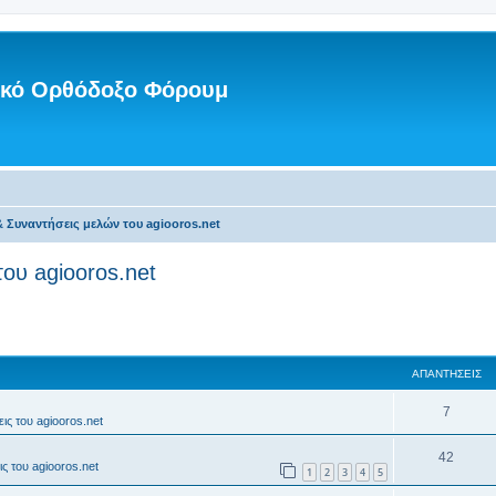
νικό Ορθόδοξο Φόρουμ
 Συναντήσεις μελών του agiooros.net
ου agiooros.net
ΑΠΑΝΤΉΣΕΙΣ
7
ις του agiooros.net
42
ς του agiooros.net
1
2
3
4
5