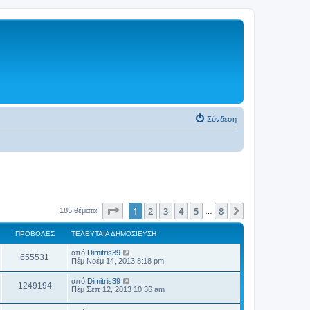
Σύνδεση
Σελίδα
1
από
8
1
2
3
4
5
8
Επόμενη
185 θέματα
…
ΠΡΟΒΟΛΈΣ
ΤΕΛΕΥΤΑΊΑ ΔΗΜΟΣΊΕΥΣΗ
από
Dimitris39
655531
Πέμ Νοέμ 14, 2013 8:18 pm
από
Dimitris39
1249194
Πέμ Σεπ 12, 2013 10:36 am