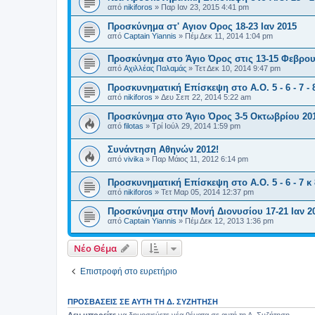
από
nikiforos
»
Παρ Ιαν 23, 2015 4:41 pm
Προσκύνημα στ' Αγιον Ορος 18-23 Ιαν 2015
από
Captain Yiannis
»
Πέμ Δεκ 11, 2014 1:04 pm
Προσκύνημα στο Άγιο Όρος στις 13-15 Φεβρου
από
Αχιλλέας Παλαμάς
»
Τετ Δεκ 10, 2014 9:47 pm
Προσκυνηματική Επίσκεψη στο Α.Ο. 5 - 6 - 7 - 
από
nikiforos
»
Δευ Σεπ 22, 2014 5:22 am
Προσκύνημα στο Άγιο Όρος 3-5 Οκτωβρίου 20
από
filotas
»
Τρί Ιούλ 29, 2014 1:59 pm
Συνάντηση Αθηνών 2012!
από
vivika
»
Παρ Μάιος 11, 2012 6:14 pm
Προσκυνηματική Επίσκεψη στο Α.Ο. 5 - 6 - 7 κ 
από
nikiforos
»
Τετ Μαρ 05, 2014 12:37 pm
Προσκύνημα στην Μονή Διονυσίου 17-21 Ιαν 2
από
Captain Yiannis
»
Πέμ Δεκ 12, 2013 1:36 pm
Νέο Θέμα
Επιστροφή στο ευρετήριο
ΠΡΟΣΒΆΣΕΙΣ ΣΕ ΑΥΤΉ ΤΗ Δ. ΣΥΖΉΤΗΣΗ