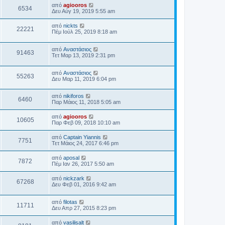
από
agiooros
6534
Δευ Αύγ 19, 2019 5:55 am
από
nickts
22221
Πέμ Ιούλ 25, 2019 8:18 am
από
Αναστάσιος
91463
Τετ Μαρ 13, 2019 2:31 pm
από
Αναστάσιος
55263
Δευ Μαρ 11, 2019 6:04 pm
από
nikiforos
6460
Παρ Μάιος 11, 2018 5:05 am
από
agiooros
10605
Παρ Φεβ 09, 2018 10:10 am
από
Captain Yiannis
7751
Τετ Μάιος 24, 2017 6:46 pm
από
aposal
7872
Πέμ Ιαν 26, 2017 5:50 am
από
nickzark
67268
Δευ Φεβ 01, 2016 9:42 am
από
filotas
11711
Δευ Απρ 27, 2015 8:23 pm
από
vasilisalt