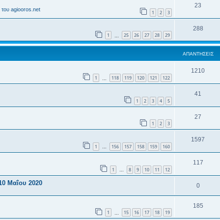
23
του agiooros.net
1
2
3
288
1
25
26
27
28
29
…
ΑΠΑΝΤΉΣΕΙΣ
1210
1
118
119
120
121
122
…
41
1
2
3
4
5
27
1
2
3
1597
1
156
157
158
159
160
…
117
1
8
9
10
11
12
…
10 Μαΐου 2020
0
185
1
15
16
17
18
19
…