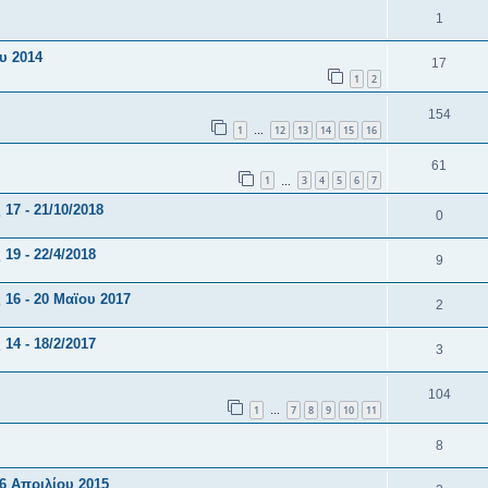
1
υ 2014
17
1
2
154
1
12
13
14
15
16
…
61
1
3
4
5
6
7
…
7 - 21/10/2018
0
9 - 22/4/2018
9
16 - 20 Μαϊου 2017
2
4 - 18/2/2017
3
104
1
7
8
9
10
11
…
8
6 Απριλίου 2015