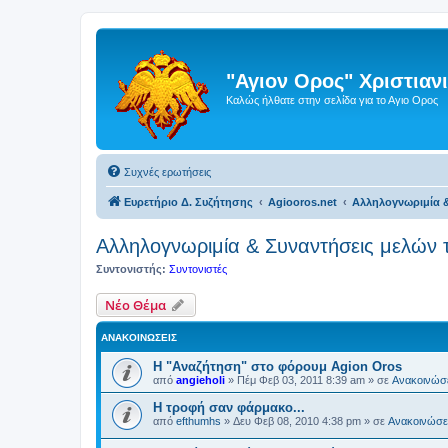
"Αγιον Ορος" Χριστια
Καλώς ήλθατε στην σελίδα για το Αγιο Ορος
Συχνές ερωτήσεις
Ευρετήριο Δ. Συζήτησης
Agiooros.net
Αλληλογνωριμία &
Αλληλογνωριμία & Συναντήσεις μελών τ
Συντονιστής:
Συντονιστές
Νέο Θέμα
ΑΝΑΚΟΙΝΏΣΕΙΣ
Η "Αναζήτηση" στο φόρουμ Agion Oros
από
angieholi
»
Πέμ Φεβ 03, 2011 8:39 am
» σε
Ανακοινώσε
H τροφή σαν φάρμακο...
από
efthumhs
»
Δευ Φεβ 08, 2010 4:38 pm
» σε
Ανακοινώσει