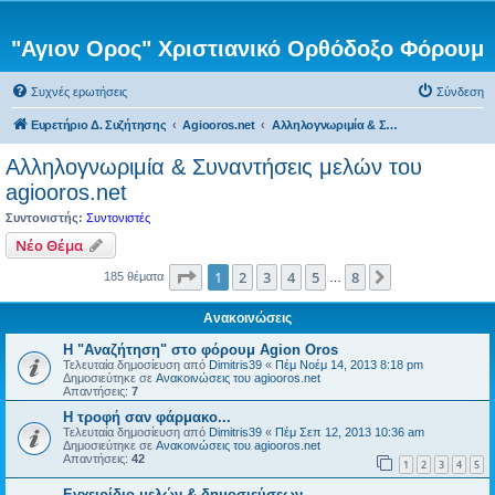
"Αγιον Ορος" Χριστιανικό Ορθόδοξο Φόρουμ
Συχνές ερωτήσεις
Σύνδεση
Ευρετήριο Δ. Συζήτησης
Agiooros.net
Αλληλογνωριμία & Συναντήσεις μελών του agiooros.net
Αλληλογνωριμία & Συναντήσεις μελών του
agiooros.net
Συντονιστής:
Συντονιστές
Νέο Θέμα
Σελίδα
1
από
8
1
2
3
4
5
8
Επόμενη
185 θέματα
…
Ανακοινώσεις
Η "Αναζήτηση" στο φόρουμ Agion Oros
Τελευταία δημοσίευση από
Dimitris39
«
Πέμ Νοέμ 14, 2013 8:18 pm
Δημοσιεύτηκε σε
Ανακοινώσεις του agiooros.net
Απαντήσεις:
7
H τροφή σαν φάρμακο...
Τελευταία δημοσίευση από
Dimitris39
«
Πέμ Σεπ 12, 2013 10:36 am
Δημοσιεύτηκε σε
Ανακοινώσεις του agiooros.net
Απαντήσεις:
42
1
2
3
4
5
Εγχειρίδιο μελών & δημοσιεύσεων