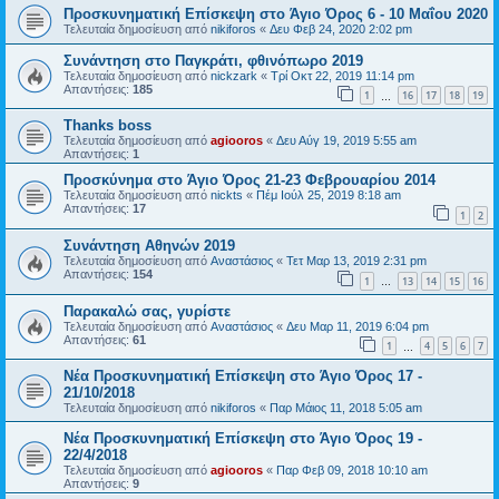
Προσκυνηματική Επίσκεψη στο Άγιο Όρος 6 - 10 Μαΐου 2020
Τελευταία δημοσίευση από
nikiforos
«
Δευ Φεβ 24, 2020 2:02 pm
Συνάντηση στο Παγκράτι, φθινόπωρο 2019
Τελευταία δημοσίευση από
nickzark
«
Τρί Οκτ 22, 2019 11:14 pm
Απαντήσεις:
185
1
16
17
18
19
…
Thanks boss
Τελευταία δημοσίευση από
agiooros
«
Δευ Αύγ 19, 2019 5:55 am
Απαντήσεις:
1
Προσκύνημα στο Άγιο Όρος 21-23 Φεβρουαρίου 2014
Τελευταία δημοσίευση από
nickts
«
Πέμ Ιούλ 25, 2019 8:18 am
Απαντήσεις:
17
1
2
Συνάντηση Αθηνών 2019
Τελευταία δημοσίευση από
Αναστάσιος
«
Τετ Μαρ 13, 2019 2:31 pm
Απαντήσεις:
154
1
13
14
15
16
…
Παρακαλώ σας, γυρίστε
Τελευταία δημοσίευση από
Αναστάσιος
«
Δευ Μαρ 11, 2019 6:04 pm
Απαντήσεις:
61
1
4
5
6
7
…
Νέα Προσκυνηματική Επίσκεψη στο Άγιο Όρος 17 -
21/10/2018
Τελευταία δημοσίευση από
nikiforos
«
Παρ Μάιος 11, 2018 5:05 am
Νέα Προσκυνηματική Επίσκεψη στο Άγιο Όρος 19 -
22/4/2018
Τελευταία δημοσίευση από
agiooros
«
Παρ Φεβ 09, 2018 10:10 am
Απαντήσεις:
9