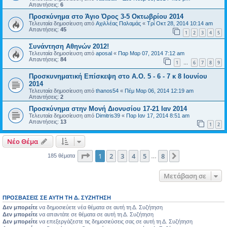
Απαντήσεις:
6
Προσκύνημα στο Άγιο Όρος 3-5 Οκτωβρίου 2014
Τελευταία δημοσίευση από
Αχιλλέας Παλαμάς
«
Τρί Οκτ 28, 2014 10:14 am
Απαντήσεις:
45
1
2
3
4
5
Συνάντηση Αθηνών 2012!
Τελευταία δημοσίευση από
aposal
«
Παρ Μαρ 07, 2014 7:12 am
Απαντήσεις:
84
1
6
7
8
9
…
Προσκυνηματική Επίσκεψη στο Α.Ο. 5 - 6 - 7 κ 8 Ιουνίου
2014
Τελευταία δημοσίευση από
thanos54
«
Πέμ Μαρ 06, 2014 12:19 am
Απαντήσεις:
2
Προσκύνημα στην Μονή Διονυσίου 17-21 Ιαν 2014
Τελευταία δημοσίευση από
Dimitris39
«
Παρ Ιαν 17, 2014 8:51 am
Απαντήσεις:
13
1
2
Νέο Θέμα
Σελίδα
1
από
8
1
2
3
4
5
8
Επόμενη
185 θέματα
…
Μετάβαση σε
ΠΡΟΣΒΆΣΕΙΣ ΣΕ ΑΥΤΉ ΤΗ Δ. ΣΥΖΉΤΗΣΗ
Δεν μπορείτε
να δημοσιεύετε νέα θέματα σε αυτή τη Δ. Συζήτηση
Δεν μπορείτε
να απαντάτε σε θέματα σε αυτή τη Δ. Συζήτηση
Δεν μπορείτε
να επεξεργάζεστε τις δημοσιεύσεις σας σε αυτή τη Δ. Συζήτηση