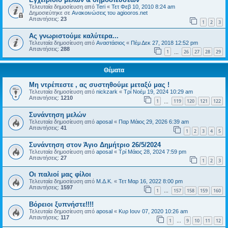
Τελευταία δημοσίευση από
Teri
«
Τετ Φεβ 10, 2010 8:24 am
Δημοσιεύτηκε σε
Ανακοινώσεις του agiooros.net
Απαντήσεις:
23
1
2
3
Ας γνωριστούμε καλύτερα...
Τελευταία δημοσίευση από
Αναστάσιος
«
Πέμ Δεκ 27, 2018 12:52 pm
Απαντήσεις:
288
1
26
27
28
29
…
Θέματα
Μη ντρέπεστε , ας συστηθούμε μεταξύ μας !
Τελευταία δημοσίευση από
nickzark
«
Τρί Νοέμ 19, 2024 10:29 am
Απαντήσεις:
1210
1
119
120
121
122
…
Συνάντηση μελών
Τελευταία δημοσίευση από
aposal
«
Παρ Μάιος 29, 2026 6:39 am
Απαντήσεις:
41
1
2
3
4
5
Συνάντηση στον Άγιο Δημήτριο 26/5/2024
Τελευταία δημοσίευση από
aposal
«
Τρί Μάιος 28, 2024 7:59 pm
Απαντήσεις:
27
1
2
3
Οι παλιοί μας φίλοι
Τελευταία δημοσίευση από
Μ.Δ.Κ.
«
Τετ Μαρ 16, 2022 8:00 pm
Απαντήσεις:
1597
1
157
158
159
160
…
Βόρειοι ξυπνήστε!!!!
Τελευταία δημοσίευση από
aposal
«
Κυρ Ιουν 07, 2020 10:26 am
Απαντήσεις:
117
1
9
10
11
12
…