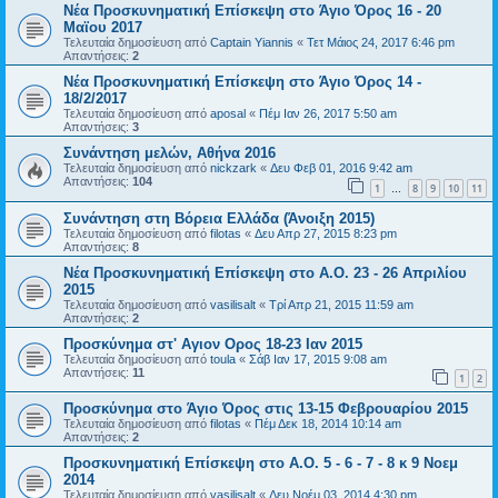
Νέα Προσκυνηματική Επίσκεψη στο Άγιο Όρος 16 - 20
Μαϊου 2017
Τελευταία δημοσίευση από
Captain Yiannis
«
Τετ Μάιος 24, 2017 6:46 pm
Απαντήσεις:
2
Νέα Προσκυνηματική Επίσκεψη στο Άγιο Όρος 14 -
18/2/2017
Τελευταία δημοσίευση από
aposal
«
Πέμ Ιαν 26, 2017 5:50 am
Απαντήσεις:
3
Συνάντηση μελών, Αθήνα 2016
Τελευταία δημοσίευση από
nickzark
«
Δευ Φεβ 01, 2016 9:42 am
Απαντήσεις:
104
1
8
9
10
11
…
Συνάντηση στη Βόρεια Ελλάδα (Άνοιξη 2015)
Τελευταία δημοσίευση από
filotas
«
Δευ Απρ 27, 2015 8:23 pm
Απαντήσεις:
8
Νέα Προσκυνηματική Επίσκεψη στο Α.Ο. 23 - 26 Απριλίου
2015
Τελευταία δημοσίευση από
vasilisalt
«
Τρί Απρ 21, 2015 11:59 am
Απαντήσεις:
2
Προσκύνημα στ' Αγιον Ορος 18-23 Ιαν 2015
Τελευταία δημοσίευση από
toula
«
Σάβ Ιαν 17, 2015 9:08 am
Απαντήσεις:
11
1
2
Προσκύνημα στο Άγιο Όρος στις 13-15 Φεβρουαρίου 2015
Τελευταία δημοσίευση από
filotas
«
Πέμ Δεκ 18, 2014 10:14 am
Απαντήσεις:
2
Προσκυνηματική Επίσκεψη στο Α.Ο. 5 - 6 - 7 - 8 κ 9 Νοεμ
2014
Τελευταία δημοσίευση από
vasilisalt
«
Δευ Νοέμ 03, 2014 4:30 pm