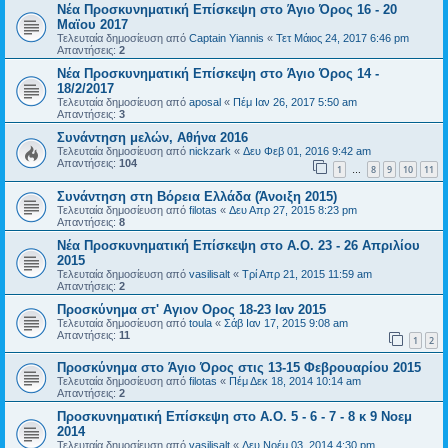
Νέα Προσκυνηματική Επίσκεψη στο Άγιο Όρος 16 - 20
Μαϊου 2017
Τελευταία δημοσίευση από
Captain Yiannis
«
Τετ Μάιος 24, 2017 6:46 pm
Απαντήσεις:
2
Νέα Προσκυνηματική Επίσκεψη στο Άγιο Όρος 14 -
18/2/2017
Τελευταία δημοσίευση από
aposal
«
Πέμ Ιαν 26, 2017 5:50 am
Απαντήσεις:
3
Συνάντηση μελών, Αθήνα 2016
Τελευταία δημοσίευση από
nickzark
«
Δευ Φεβ 01, 2016 9:42 am
Απαντήσεις:
104
1
8
9
10
11
…
Συνάντηση στη Βόρεια Ελλάδα (Άνοιξη 2015)
Τελευταία δημοσίευση από
filotas
«
Δευ Απρ 27, 2015 8:23 pm
Απαντήσεις:
8
Νέα Προσκυνηματική Επίσκεψη στο Α.Ο. 23 - 26 Απριλίου
2015
Τελευταία δημοσίευση από
vasilisalt
«
Τρί Απρ 21, 2015 11:59 am
Απαντήσεις:
2
Προσκύνημα στ' Αγιον Ορος 18-23 Ιαν 2015
Τελευταία δημοσίευση από
toula
«
Σάβ Ιαν 17, 2015 9:08 am
Απαντήσεις:
11
1
2
Προσκύνημα στο Άγιο Όρος στις 13-15 Φεβρουαρίου 2015
Τελευταία δημοσίευση από
filotas
«
Πέμ Δεκ 18, 2014 10:14 am
Απαντήσεις:
2
Προσκυνηματική Επίσκεψη στο Α.Ο. 5 - 6 - 7 - 8 κ 9 Νοεμ
2014
Τελευταία δημοσίευση από
vasilisalt
«
Δευ Νοέμ 03, 2014 4:30 pm