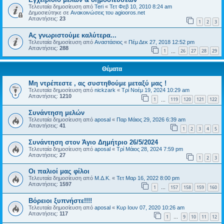
Τελευταία δημοσίευση από
Teri
«
Τετ Φεβ 10, 2010 8:24 am
Δημοσιεύτηκε σε
Ανακοινώσεις του agiooros.net
Απαντήσεις:
23
1
2
3
Ας γνωριστούμε καλύτερα...
Τελευταία δημοσίευση από
Αναστάσιος
«
Πέμ Δεκ 27, 2018 12:52 pm
Απαντήσεις:
288
1
26
27
28
29
…
Θέματα
Μη ντρέπεστε , ας συστηθούμε μεταξύ μας !
Τελευταία δημοσίευση από
nickzark
«
Τρί Νοέμ 19, 2024 10:29 am
Απαντήσεις:
1210
1
119
120
121
122
…
Συνάντηση μελών
Τελευταία δημοσίευση από
aposal
«
Παρ Μάιος 29, 2026 6:39 am
Απαντήσεις:
41
1
2
3
4
5
Συνάντηση στον Άγιο Δημήτριο 26/5/2024
Τελευταία δημοσίευση από
aposal
«
Τρί Μάιος 28, 2024 7:59 pm
Απαντήσεις:
27
1
2
3
Οι παλιοί μας φίλοι
Τελευταία δημοσίευση από
Μ.Δ.Κ.
«
Τετ Μαρ 16, 2022 8:00 pm
Απαντήσεις:
1597
1
157
158
159
160
…
Βόρειοι ξυπνήστε!!!!
Τελευταία δημοσίευση από
aposal
«
Κυρ Ιουν 07, 2020 10:26 am
Απαντήσεις:
117
1
9
10
11
12
…