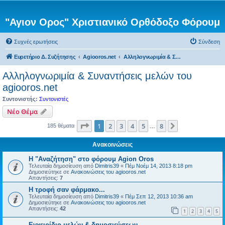
"Αγιον Ορος" Χριστιανικό Ορθόδοξο Φόρουμ
Συχνές ερωτήσεις
Σύνδεση
Ευρετήριο Δ. Συζήτησης
Agiooros.net
Αλληλογνωριμία & Συναντήσεις μελών του agiooros.net
Αλληλογνωριμία & Συναντήσεις μελών του
agiooros.net
Συντονιστής:
Συντονιστές
Νέο Θέμα
Σελίδα
1
από
8
1
2
3
4
5
8
Επόμενη
185 θέματα
…
Ανακοινώσεις
Η "Αναζήτηση" στο φόρουμ Agion Oros
Τελευταία δημοσίευση από
Dimitris39
«
Πέμ Νοέμ 14, 2013 8:18 pm
Δημοσιεύτηκε σε
Ανακοινώσεις του agiooros.net
Απαντήσεις:
7
H τροφή σαν φάρμακο...
Τελευταία δημοσίευση από
Dimitris39
«
Πέμ Σεπ 12, 2013 10:36 am
Δημοσιεύτηκε σε
Ανακοινώσεις του agiooros.net
Απαντήσεις:
42
1
2
3
4
5
Εγχειρίδιο μελών & δημοσιεύσεων