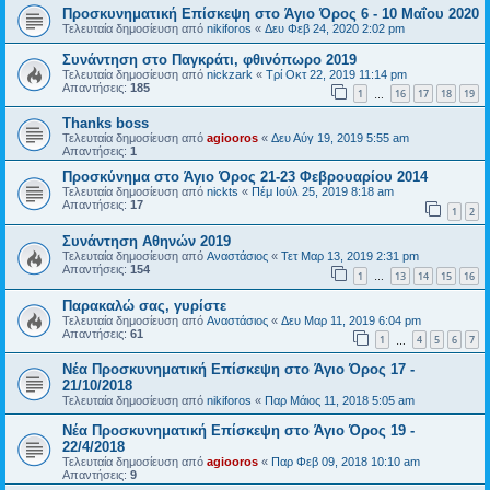
Προσκυνηματική Επίσκεψη στο Άγιο Όρος 6 - 10 Μαΐου 2020
Τελευταία δημοσίευση από
nikiforos
«
Δευ Φεβ 24, 2020 2:02 pm
Συνάντηση στο Παγκράτι, φθινόπωρο 2019
Τελευταία δημοσίευση από
nickzark
«
Τρί Οκτ 22, 2019 11:14 pm
Απαντήσεις:
185
1
16
17
18
19
…
Thanks boss
Τελευταία δημοσίευση από
agiooros
«
Δευ Αύγ 19, 2019 5:55 am
Απαντήσεις:
1
Προσκύνημα στο Άγιο Όρος 21-23 Φεβρουαρίου 2014
Τελευταία δημοσίευση από
nickts
«
Πέμ Ιούλ 25, 2019 8:18 am
Απαντήσεις:
17
1
2
Συνάντηση Αθηνών 2019
Τελευταία δημοσίευση από
Αναστάσιος
«
Τετ Μαρ 13, 2019 2:31 pm
Απαντήσεις:
154
1
13
14
15
16
…
Παρακαλώ σας, γυρίστε
Τελευταία δημοσίευση από
Αναστάσιος
«
Δευ Μαρ 11, 2019 6:04 pm
Απαντήσεις:
61
1
4
5
6
7
…
Νέα Προσκυνηματική Επίσκεψη στο Άγιο Όρος 17 -
21/10/2018
Τελευταία δημοσίευση από
nikiforos
«
Παρ Μάιος 11, 2018 5:05 am
Νέα Προσκυνηματική Επίσκεψη στο Άγιο Όρος 19 -
22/4/2018
Τελευταία δημοσίευση από
agiooros
«
Παρ Φεβ 09, 2018 10:10 am
Απαντήσεις:
9