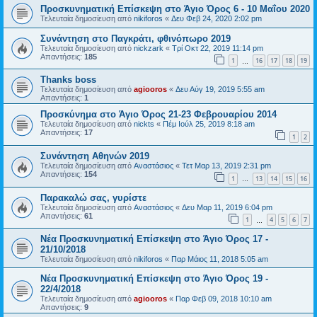
Προσκυνηματική Επίσκεψη στο Άγιο Όρος 6 - 10 Μαΐου 2020
Τελευταία δημοσίευση από
nikiforos
«
Δευ Φεβ 24, 2020 2:02 pm
Συνάντηση στο Παγκράτι, φθινόπωρο 2019
Τελευταία δημοσίευση από
nickzark
«
Τρί Οκτ 22, 2019 11:14 pm
Απαντήσεις:
185
1
16
17
18
19
…
Thanks boss
Τελευταία δημοσίευση από
agiooros
«
Δευ Αύγ 19, 2019 5:55 am
Απαντήσεις:
1
Προσκύνημα στο Άγιο Όρος 21-23 Φεβρουαρίου 2014
Τελευταία δημοσίευση από
nickts
«
Πέμ Ιούλ 25, 2019 8:18 am
Απαντήσεις:
17
1
2
Συνάντηση Αθηνών 2019
Τελευταία δημοσίευση από
Αναστάσιος
«
Τετ Μαρ 13, 2019 2:31 pm
Απαντήσεις:
154
1
13
14
15
16
…
Παρακαλώ σας, γυρίστε
Τελευταία δημοσίευση από
Αναστάσιος
«
Δευ Μαρ 11, 2019 6:04 pm
Απαντήσεις:
61
1
4
5
6
7
…
Νέα Προσκυνηματική Επίσκεψη στο Άγιο Όρος 17 -
21/10/2018
Τελευταία δημοσίευση από
nikiforos
«
Παρ Μάιος 11, 2018 5:05 am
Νέα Προσκυνηματική Επίσκεψη στο Άγιο Όρος 19 -
22/4/2018
Τελευταία δημοσίευση από
agiooros
«
Παρ Φεβ 09, 2018 10:10 am
Απαντήσεις:
9