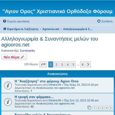
"Αγιον Ορος" Χριστιανικό Ορθόδοξο Φόρουμ
Συχνές ερωτήσεις
Σύνδεση
Ευρετήριο Δ. Συζήτησης
Agiooros.net
Αλληλογνωριμία & Συναντήσεις μελών του agiooros.net
Αλληλογνωριμία & Συναντήσεις μελών του
agiooros.net
Συντονιστής:
Συντονιστές
Νέο Θέμα
Σελίδα
1
από
8
1
2
3
4
5
8
Επόμενη
185 θέματα
…
Ανακοινώσεις
Η "Αναζήτηση" στο φόρουμ Agion Oros
Τελευταία δημοσίευση από
Dimitris39
«
Πέμ Νοέμ 14, 2013 8:18 pm
Δημοσιεύτηκε σε
Ανακοινώσεις του agiooros.net
Απαντήσεις:
7
H τροφή σαν φάρμακο...
Τελευταία δημοσίευση από
Dimitris39
«
Πέμ Σεπ 12, 2013 10:36 am
Δημοσιεύτηκε σε
Ανακοινώσεις του agiooros.net
Απαντήσεις:
42
1
2
3
4
5
Εγχειρίδιο μελών & δημοσιεύσεων