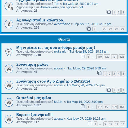
Τελευταία δημοσίευση από
Teri
«
Τετ Φεβ 10, 2010 8:24 am
Δημοσιεύτηκε σε
Ανακοινώσεις του agiooros.net
Απαντήσεις:
23
1
2
3
Ας γνωριστούμε καλύτερα...
Τελευταία δημοσίευση από
Αναστάσιος
«
Πέμ Δεκ 27, 2018 12:52 pm
Απαντήσεις:
288
1
26
27
28
29
…
Θέματα
Μη ντρέπεστε , ας συστηθούμε μεταξύ μας !
Τελευταία δημοσίευση από
nickzark
«
Τρί Νοέμ 19, 2024 10:29 am
Απαντήσεις:
1210
1
119
120
121
122
…
Συνάντηση μελών
Τελευταία δημοσίευση από
aposal
«
Παρ Μάιος 29, 2026 6:39 am
Απαντήσεις:
41
1
2
3
4
5
Συνάντηση στον Άγιο Δημήτριο 26/5/2024
Τελευταία δημοσίευση από
aposal
«
Τρί Μάιος 28, 2024 7:59 pm
Απαντήσεις:
27
1
2
3
Οι παλιοί μας φίλοι
Τελευταία δημοσίευση από
Μ.Δ.Κ.
«
Τετ Μαρ 16, 2022 8:00 pm
Απαντήσεις:
1597
1
157
158
159
160
…
Βόρειοι ξυπνήστε!!!!
Τελευταία δημοσίευση από
aposal
«
Κυρ Ιουν 07, 2020 10:26 am
Απαντήσεις:
117
1
9
10
11
12
…