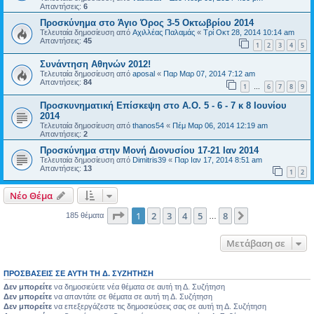
Απαντήσεις:
6
Προσκύνημα στο Άγιο Όρος 3-5 Οκτωβρίου 2014
Τελευταία δημοσίευση από
Αχιλλέας Παλαμάς
«
Τρί Οκτ 28, 2014 10:14 am
Απαντήσεις:
45
1
2
3
4
5
Συνάντηση Αθηνών 2012!
Τελευταία δημοσίευση από
aposal
«
Παρ Μαρ 07, 2014 7:12 am
Απαντήσεις:
84
1
6
7
8
9
…
Προσκυνηματική Επίσκεψη στο Α.Ο. 5 - 6 - 7 κ 8 Ιουνίου
2014
Τελευταία δημοσίευση από
thanos54
«
Πέμ Μαρ 06, 2014 12:19 am
Απαντήσεις:
2
Προσκύνημα στην Μονή Διονυσίου 17-21 Ιαν 2014
Τελευταία δημοσίευση από
Dimitris39
«
Παρ Ιαν 17, 2014 8:51 am
Απαντήσεις:
13
1
2
Νέο Θέμα
Σελίδα
1
από
8
1
2
3
4
5
8
Επόμενη
185 θέματα
…
Μετάβαση σε
ΠΡΟΣΒΆΣΕΙΣ ΣΕ ΑΥΤΉ ΤΗ Δ. ΣΥΖΉΤΗΣΗ
Δεν μπορείτε
να δημοσιεύετε νέα θέματα σε αυτή τη Δ. Συζήτηση
Δεν μπορείτε
να απαντάτε σε θέματα σε αυτή τη Δ. Συζήτηση
Δεν μπορείτε
να επεξεργάζεστε τις δημοσιεύσεις σας σε αυτή τη Δ. Συζήτηση