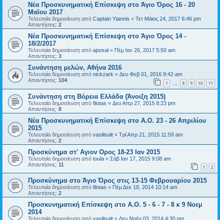
Νέα Προσκυνηματική Επίσκεψη στο Άγιο Όρος 16 - 20
Μαϊου 2017
Τελευταία δημοσίευση από
Captain Yiannis
«
Τετ Μάιος 24, 2017 6:46 pm
Απαντήσεις:
2
Νέα Προσκυνηματική Επίσκεψη στο Άγιο Όρος 14 -
18/2/2017
Τελευταία δημοσίευση από
aposal
«
Πέμ Ιαν 26, 2017 5:50 am
Απαντήσεις:
3
Συνάντηση μελών, Αθήνα 2016
Τελευταία δημοσίευση από
nickzark
«
Δευ Φεβ 01, 2016 9:42 am
Απαντήσεις:
104
1
8
9
10
11
…
Συνάντηση στη Βόρεια Ελλάδα (Άνοιξη 2015)
Τελευταία δημοσίευση από
filotas
«
Δευ Απρ 27, 2015 8:23 pm
Απαντήσεις:
8
Νέα Προσκυνηματική Επίσκεψη στο Α.Ο. 23 - 26 Απριλίου
2015
Τελευταία δημοσίευση από
vasilisalt
«
Τρί Απρ 21, 2015 11:59 am
Απαντήσεις:
2
Προσκύνημα στ' Αγιον Ορος 18-23 Ιαν 2015
Τελευταία δημοσίευση από
toula
«
Σάβ Ιαν 17, 2015 9:08 am
Απαντήσεις:
11
1
2
Προσκύνημα στο Άγιο Όρος στις 13-15 Φεβρουαρίου 2015
Τελευταία δημοσίευση από
filotas
«
Πέμ Δεκ 18, 2014 10:14 am
Απαντήσεις:
2
Προσκυνηματική Επίσκεψη στο Α.Ο. 5 - 6 - 7 - 8 κ 9 Νοεμ
2014
Τελευταία δημοσίευση από
vasilisalt
«
Δευ Νοέμ 03, 2014 4:30 pm