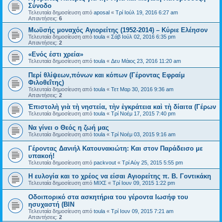
Σύνοδο
Τελευταία δημοσίευση από
aposal
«
Τρί Ιούλ 19, 2016 6:27 am
Απαντήσεις:
6
Μωϋσής μοναχός Αγιορείτης (1952-2014) – Κύριε Ελέησον
Τελευταία δημοσίευση από
toula
«
Σάβ Ιούλ 02, 2016 6:35 pm
Απαντήσεις:
2
«Ενός έστι χρεία»
Τελευταία δημοσίευση από
toula
«
Δευ Μάιος 23, 2016 11:20 am
Περί θλίψεων,πόνων και κόπων (Γέροντας Εφραίμ
Φιλοθεΐτης)
Τελευταία δημοσίευση από
toula
«
Τετ Μαρ 30, 2016 9:36 am
Απαντήσεις:
2
Ἐπιστολὴ γιὰ τὴ νηστεία, τὴν ἐγκράτεια καὶ τὴ δίαιτα (Γέρων
Τελευταία δημοσίευση από
toula
«
Τρί Νοέμ 17, 2015 7:40 pm
Να γίνει ο Θεός η ζωή μας
Τελευταία δημοσίευση από
toula
«
Τρί Νοέμ 03, 2015 9:16 am
Γέροντας Δανιήλ Κατουνακιώτη: Και στον Παράδεισο με
υπακοή!
Τελευταία δημοσίευση από
packvout
«
Τρί Αύγ 25, 2015 5:55 pm
Η ευλογία και το χρέος να είσαι Αγιορείτης π. Β. Γοντικάκη
Τελευταία δημοσίευση από
ΜΙΧΣ
«
Τρί Ιουν 09, 2015 1:22 pm
Οδοιπορικό στα ασκητήρια του γέροντα Ιωσήφ του
ησυχαστή (BIN
Τελευταία δημοσίευση από
toula
«
Τρί Ιουν 09, 2015 7:21 am
Απαντήσεις:
2