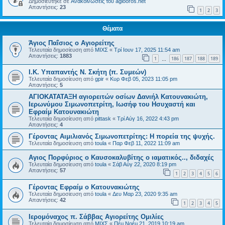
Δημοσιεύτηκε σε
Ανακοινώσεις του agiooros.net
Απαντήσεις:
23
1
2
3
Θέματα
Άγιος Παΐσιος ο Αγιορείτης
Τελευταία δημοσίευση από
ΜΙΧΣ
«
Τρί Ιουν 17, 2025 11:54 am
Απαντήσεις:
1883
1
186
187
188
189
…
I.K. Υπαπαντής Ν. Σκήτη (π. Συμεών)
Τελευταία δημοσίευση από
gpir
«
Κυρ Φεβ 05, 2023 11:05 pm
Απαντήσεις:
5
ΑΓΙΟΚΑΤΑΤΑΞΗ αγιορειτών οσίων Δανιήλ Κατουνακιώτη,
Ιερωνύμου Σιμωνοπετρίτη, Ιωσήφ του Ησυχαστή και
Εφραίμ Κατουνακιώτη
Τελευταία δημοσίευση από
pittask
«
Τρί Αύγ 16, 2022 4:43 pm
Απαντήσεις:
4
Γέροντας Αιμιλιανός Σιμωνοπετρίτης: Η πορεία της ψυχής.
Τελευταία δημοσίευση από
toula
«
Παρ Φεβ 11, 2022 11:09 am
Αγιος Πορφύριος ο Καυσοκαλυβίτης ο ιαματικός.., διδαχές
Τελευταία δημοσίευση από
toula
«
Σάβ Αύγ 22, 2020 8:19 pm
Απαντήσεις:
57
1
2
3
4
5
6
Γέροντας Εφραίμ ο Κατουνακιώτης
Τελευταία δημοσίευση από
toula
«
Δευ Μαρ 23, 2020 9:35 am
Απαντήσεις:
42
1
2
3
4
5
Ιερομόναχος π. Σάββας Αγιορείτης Ομιλίες
Τελευταία δημοσίευση από
ΜΙΧΣ
«
Πέμ Νοέμ 21, 2019 10:19 am