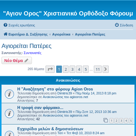
"Αγιον Ορος" Χριστιανικό Ορθόδοξο Φόρουμ
Συχνές ερωτήσεις
Σύνδεση
Ευρετήριο Δ. Συζήτησης
Αγιορείτικα
Αγιορείται Πατέρες
Αγιορείται Πατέρες
Συντονιστής:
Συντονιστές
Νέο Θέμα
Σελίδα
1
από
11
1
2
3
4
5
11
Επόμενη
265 θέματα
…
Ανακοινώσεις
Η "Αναζήτηση" στο φόρουμ Agion Oros
Τελευταία δημοσίευση από
Dimitris39
«
Πέμ Νοέμ 14, 2013 8:18 pm
Δημοσιεύτηκε σε
Ανακοινώσεις του agiooros.net
Απαντήσεις:
7
H τροφή σαν φάρμακο...
Τελευταία δημοσίευση από
Dimitris39
«
Πέμ Σεπ 12, 2013 10:36 am
Δημοσιεύτηκε σε
Ανακοινώσεις του agiooros.net
Απαντήσεις:
42
1
2
3
4
5
Εγχειρίδιο μελών & δημοσιεύσεων
Τελευταία δημοσίευση από
Teri
«
Τετ Φεβ 10, 2010 8:24 am