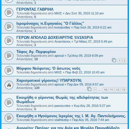
Απαντήσεις:
1
ΓΕΡΟΝΤΑΣ ΓΑΒΡΙΗΛ
Τελευταία δημοσίευση από
ΜΙΧΣ
«
Δευ Σεπ 30, 2019 11:10 am
Απαντήσεις:
6
Ιερομόναχος π.Ειρηναίος "Ο Γάλλος"
Τελευταία δημοσίευση από
kostasellas
«
Παρ Ιούλ 26, 2019 6:22 am
Απαντήσεις:
1
ΓΕΡΩΝ ΑΠΟΛΛΩ ΔΟΧΕΙΑΡΙΤΗΣ SV2ASP/A
Τελευταία δημοσίευση από
Αναστάσιος
«
Τρί Μάιος 07, 2019 5:49 pm
Απαντήσεις:
2
Τάφος Αγ. Πορφυρίου
Τελευταία δημοσίευση από
aposal
«
Τρί Απρ 09, 2019 8:09 pm
Απαντήσεις:
18
1
2
Μόρφου Νεόφυτος: Ὁ ἄσωτος νοῦς
Τελευταία δημοσίευση από
ΜΙΧΣ
«
Παρ Φεβ 22, 2019 10:43 am
Χαρισματικοί γέροντες! ΥΠΑΡΧΟΥΝ;
Τελευταία δημοσίευση από
aposal
«
Παρ Δεκ 09, 2016 8:57 am
Απαντήσεις:
120
1
10
11
12
13
…
Εκοιμήθη ο γέροντας Θωμάς της αδελφότητας των
Θωμάδων
Τελευταία δημοσίευση από
panosvolos
«
Κυρ Αύγ 28, 2016 9:27 pm
Απαντήσεις:
6
Εκοιμήθη ο Ηγούμενος Ιερεμίας της Ι. Μ. Αγ. Παντελεήμονος.
Τελευταία δημοσίευση από
stathisekp
«
Παρ Αύγ 05, 2016 7:44 am
Αγορείτες Πατέρες για την Αγία και Μεγάλη Πανορθόδοξη