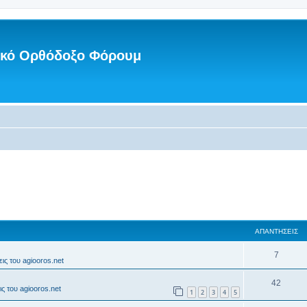
νικό Ορθόδοξο Φόρουμ
ΑΠΑΝΤΉΣΕΙΣ
7
ις του agiooros.net
42
ς του agiooros.net
1
2
3
4
5