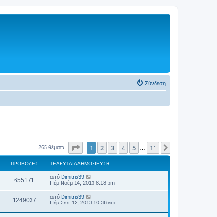
Σύνδεση
Σελίδα
1
από
11
1
2
3
4
5
11
Επόμενη
265 θέματα
…
ΠΡΟΒΟΛΈΣ
ΤΕΛΕΥΤΑΊΑ ΔΗΜΟΣΊΕΥΣΗ
από
Dimitris39
655171
Πέμ Νοέμ 14, 2013 8:18 pm
από
Dimitris39
1249037
Πέμ Σεπ 12, 2013 10:36 am