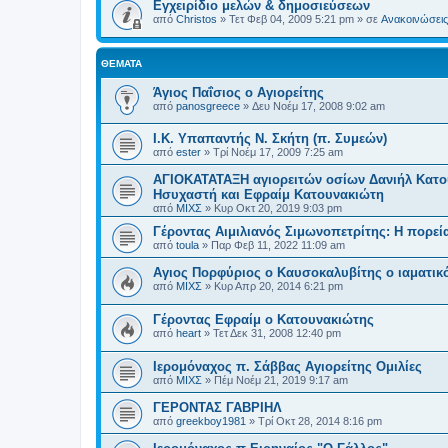
Εγχειρίδιο μελών & δημοσιεύσεων
από
Christos
»
Τετ Φεβ 04, 2009 5:21 pm
» σε
Ανακοινώσεις 
ΘΈΜΑΤΑ
Άγιος Παΐσιος ο Αγιορείτης
από
panosgreece
»
Δευ Νοέμ 17, 2008 9:02 am
I.K. Υπαπαντής Ν. Σκήτη (π. Συμεών)
από
ester
»
Τρί Νοέμ 17, 2009 7:25 am
ΑΓΙΟΚΑΤΑΤΑΞΗ αγιορειτών οσίων Δανιήλ Κατο
Ησυχαστή και Εφραίμ Κατουνακιώτη
από
ΜΙΧΣ
»
Κυρ Οκτ 20, 2019 9:03 pm
Γέροντας Αιμιλιανός Σιμωνοπετρίτης: Η πορεί
από
toula
»
Παρ Φεβ 11, 2022 11:09 am
Αγιος Πορφύριος ο Καυσοκαλυβίτης ο ιαματικό
από
ΜΙΧΣ
»
Κυρ Απρ 20, 2014 6:21 pm
Γέροντας Εφραίμ ο Κατουνακιώτης
από
heart
»
Τετ Δεκ 31, 2008 12:40 pm
Ιερομόναχος π. Σάββας Αγιορείτης Ομιλίες
από
ΜΙΧΣ
»
Πέμ Νοέμ 21, 2019 9:17 am
ΓΕΡΟΝΤΑΣ ΓΑΒΡΙΗΛ
από
greekboy1981
»
Τρί Οκτ 28, 2014 8:16 pm