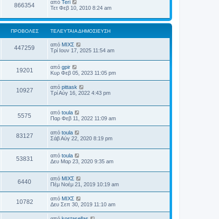
από
Teri
866354
Τετ Φεβ 10, 2010 8:24 am
ΠΡΟΒΟΛΈΣ
ΤΕΛΕΥΤΑΊΑ ΔΗΜΟΣΊΕΥΣΗ
από
ΜΙΧΣ
447259
Τρί Ιουν 17, 2025 11:54 am
από
gpir
19201
Κυρ Φεβ 05, 2023 11:05 pm
από
pittask
10927
Τρί Αύγ 16, 2022 4:43 pm
από
toula
5575
Παρ Φεβ 11, 2022 11:09 am
από
toula
83127
Σάβ Αύγ 22, 2020 8:19 pm
από
toula
53831
Δευ Μαρ 23, 2020 9:35 am
από
ΜΙΧΣ
6440
Πέμ Νοέμ 21, 2019 10:19 am
από
ΜΙΧΣ
10782
Δευ Σεπ 30, 2019 11:10 am
από
kostasellas