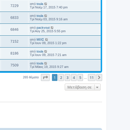
από
toula
7229
Τρί Νοέμ 17, 2015 7:40 pm
από
toula
6833
Τρί Νοέμ 03, 2015 9:16 am
από
packvout
6846
Τρί Αύγ 25, 2015 5:55 pm
από
ΜΙΧΣ
7152
Τρί Ιουν 09, 2015 1:22 pm
από
toula
8186
Τρί Ιουν 09, 2015 7:21 am
από
toula
7509
Τρί Μάιος 19, 2015 9:27 am
Σελίδα
1
από
11
1
2
3
4
5
11
Επόμενη
265 θέματα
…
Μετάβαση σε