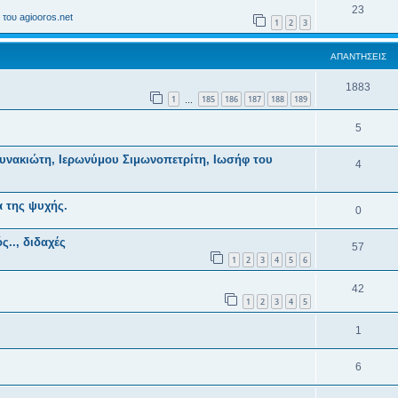
23
του agiooros.net
1
2
3
ΑΠΑΝΤΉΣΕΙΣ
1883
1
185
186
187
188
189
…
5
υνακιώτη, Ιερωνύμου Σιμωνοπετρίτη, Ιωσήφ του
4
α της ψυχής.
0
ς.., διδαχές
57
1
2
3
4
5
6
42
1
2
3
4
5
1
6