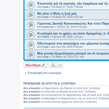
Ἐπιστολὴ γιὰ τὴ νηστεία, τὴν ἐγκράτεια καὶ τὴ
από
toula
»
Τρί Νοέμ 17, 2015 7:40 pm
Να γίνει ο Θεός η ζωή μας
από
toula
»
Τρί Νοέμ 03, 2015 9:16 am
Γέροντας Δανιήλ Κατουνακιώτη: Και στον Παρ
από
packvout
»
Τρί Αύγ 25, 2015 5:55 pm
Η ευλογία και το χρέος να είσαι Αγιορείτης π. 
από
ΜΙΧΣ
»
Τρί Ιουν 09, 2015 1:22 pm
Οδοιπορικό στα ασκητήρια του γέροντα Ιωσήφ
από
toula
»
Δευ Ιουν 08, 2015 5:59 pm
Μιὰ γενικὴ ἐξομολόγηση μπορεῖ νὰ σὲ λυτρώσε
από
toula
»
Τρί Μάιος 19, 2015 9:27 am
Νέο Θέμα
Επιστροφή στο ευρετήριο
ΠΡΟΣΒΆΣΕΙΣ ΣΕ ΑΥΤΉ ΤΗ Δ. ΣΥΖΉΤΗΣΗ
Δεν μπορείτε
να δημοσιεύετε νέα θέματα σε αυτή τη Δ. Συζήτηση
Δεν μπορείτε
να απαντάτε σε θέματα σε αυτή τη Δ. Συζήτηση
Δεν μπορείτε
να επεξεργάζεστε τις δημοσιεύσεις σας σε αυτή τη Δ. Συζ
Δεν μπορείτε
να διαγράφετε τις δημοσιεύσεις σας σε αυτή τη Δ. Συζήτησ
Δεν μπορείτε
να επισυνάπτετε αρχεία σε αυτή τη Δ. Συζήτηση