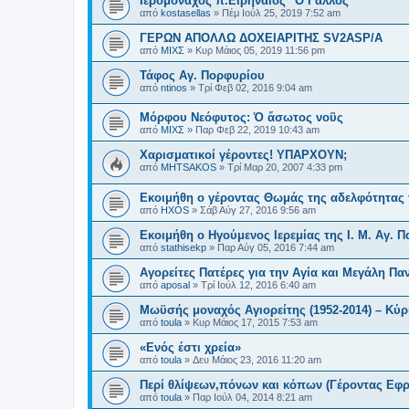
Ιερομόναχος π.Ειρηναίος "Ο Γάλλος"
από
kostasellas
»
Πέμ Ιούλ 25, 2019 7:52 am
ΓΕΡΩΝ ΑΠΟΛΛΩ ΔΟΧΕΙΑΡΙΤΗΣ SV2ASP/A
από
ΜΙΧΣ
»
Κυρ Μάιος 05, 2019 11:56 pm
Τάφος Αγ. Πορφυρίου
από
ntinos
»
Τρί Φεβ 02, 2016 9:04 am
Μόρφου Νεόφυτος: Ὁ ἄσωτος νοῦς
από
ΜΙΧΣ
»
Παρ Φεβ 22, 2019 10:43 am
Χαρισματικοί γέροντες! ΥΠΑΡΧΟΥΝ;
από
MHTSAKOS
»
Τρί Μαρ 20, 2007 4:33 pm
Εκοιμήθη ο γέροντας Θωμάς της αδελφότητα
από
HXOS
»
Σάβ Αύγ 27, 2016 9:56 am
Εκοιμήθη ο Ηγούμενος Ιερεμίας της Ι. Μ. Αγ. 
από
stathisekp
»
Παρ Αύγ 05, 2016 7:44 am
Αγορείτες Πατέρες για την Αγία και Μεγάλη Π
από
aposal
»
Τρί Ιούλ 12, 2016 6:40 am
Μωϋσής μοναχός Αγιορείτης (1952-2014) – Κύρ
από
toula
»
Κυρ Μάιος 17, 2015 7:53 am
«Ενός έστι χρεία»
από
toula
»
Δευ Μάιος 23, 2016 11:20 am
Περί θλίψεων,πόνων και κόπων (Γέροντας Εφρ
από
toula
»
Παρ Ιούλ 04, 2014 8:21 am