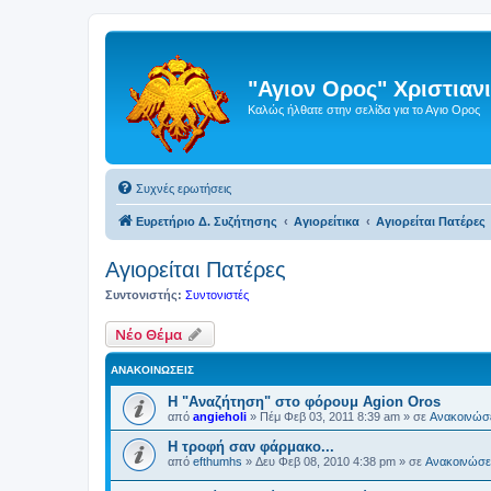
"Αγιον Ορος" Χριστια
Καλώς ήλθατε στην σελίδα για το Αγιο Ορος
Συχνές ερωτήσεις
Ευρετήριο Δ. Συζήτησης
Αγιορείτικα
Αγιορείται Πατέρες
Αγιορείται Πατέρες
Συντονιστής:
Συντονιστές
Νέο Θέμα
ΑΝΑΚΟΙΝΏΣΕΙΣ
Η "Αναζήτηση" στο φόρουμ Agion Oros
από
angieholi
»
Πέμ Φεβ 03, 2011 8:39 am
» σε
Ανακοινώσε
H τροφή σαν φάρμακο...
από
efthumhs
»
Δευ Φεβ 08, 2010 4:38 pm
» σε
Ανακοινώσει