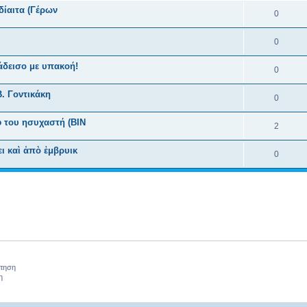
 δίαιτα (Γέρων
0
0
άδεισο με υπακοή!
0
Β. Γοντικάκη
0
 του ησυχαστή (BIN
2
ι καὶ ἀπὸ ἐμβρυικ
0
ήτηση
η