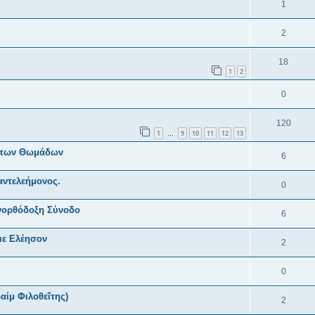
1
2
18
1
2
0
120
1
9
10
11
12
13
…
ς των Θωμάδων
6
Παντελεήμονος.
0
ανορθόδοξη Σύνοδο
6
ιε Ελέησον
2
0
αίμ Φιλοθεΐτης)
2