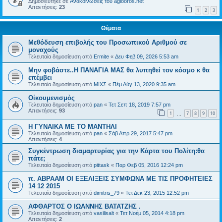
Δημοσιεύτηκε σε
Ανακοινώσεις του agiooros.net
Απαντήσεις:
23
1
2
3
Θέματα
Μεθόδευση επιβολής του Προσωπικού Αριθμού σε
μοναχούς
Τελευταία δημοσίευση από
Ermite
«
Δευ Φεβ 09, 2026 5:53 am
Μην φοβάστε..Η ΠΑΝΑΓΙΑ ΜΑΣ θα λυπηθεί τον κόσμο κ θα
επέμβει
Τελευταία δημοσίευση από
ΜΙΧΣ
«
Πέμ Αύγ 13, 2020 9:35 am
Οἰκουμενισμὸς
Τελευταία δημοσίευση από
pan
«
Τετ Σεπ 18, 2019 7:57 pm
Απαντήσεις:
93
1
7
8
9
10
…
Η ΓΥΝΑΙΚΑ ΜΕ ΤΟ ΜΑΝΤΗΛΙ
Τελευταία δημοσίευση από
pan
«
Σάβ Απρ 29, 2017 5:47 pm
Απαντήσεις:
4
Συγκέντρωση διαμαρτυρίας για την Κάρτα του Πολίτη:θα
πάτε;
Τελευταία δημοσίευση από
pittask
«
Παρ Φεβ 05, 2016 12:24 pm
π. ΑΒΡΑΑΜ ΟΙ ΕΞΕΛΙΞΕΙΣ ΣΥΜΦΩΝΑ ΜΕ ΤΙΣ ΠΡΟΦΗΤΕΙΕΣ
14 12 2015
Τελευταία δημοσίευση από
dimitris_79
«
Τετ Δεκ 23, 2015 12:52 pm
ΑΦΘΑΡΤΟΣ Ο ΙΩΑΝΝΗΣ ΒΑΤΑΤΖΗΣ .
Τελευταία δημοσίευση από
vasilisalt
«
Τετ Νοέμ 05, 2014 4:18 pm
Απαντήσεις:
2