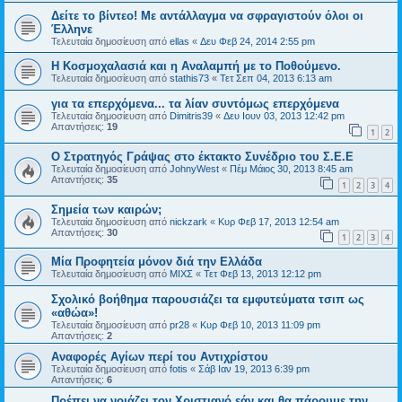
Δείτε το βίντεο! Με αντάλλαγμα να σφραγιστούν όλοι οι
Έλληνε
Τελευταία δημοσίευση από
ellas
«
Δευ Φεβ 24, 2014 2:55 pm
Η Κοσμοχαλασιά και η Αναλαμπή με το Ποθούμενο.
Τελευταία δημοσίευση από
stathis73
«
Τετ Σεπ 04, 2013 6:13 am
για τα επερχόμενα... τα λίαν συντόμως επερχόμενα
Τελευταία δημοσίευση από
Dimitris39
«
Δευ Ιουν 03, 2013 12:42 pm
Απαντήσεις:
19
1
2
Ο Στρατηγός Γράψας στο έκτακτο Συνέδριο του Σ.Ε.Ε
Τελευταία δημοσίευση από
JohnyWest
«
Πέμ Μάιος 30, 2013 8:45 am
Απαντήσεις:
35
1
2
3
4
Σημεία των καιρών;
Τελευταία δημοσίευση από
nickzark
«
Κυρ Φεβ 17, 2013 12:54 am
Απαντήσεις:
30
1
2
3
4
Μία Προφητεία μόνον διά την Ελλάδα
Τελευταία δημοσίευση από
ΜΙΧΣ
«
Τετ Φεβ 13, 2013 12:12 pm
Σχολικό βοήθημα παρουσιάζει τα εμφυτεύματα τσιπ ως
«αθώα»!
Τελευταία δημοσίευση από
pr28
«
Κυρ Φεβ 10, 2013 11:09 pm
Απαντήσεις:
2
Αναφορές Αγίων περί του Αντιχρίστου
Τελευταία δημοσίευση από
fotis
«
Σάβ Ιαν 19, 2013 6:39 pm
Απαντήσεις:
6
Πρέπει να νοιάζει τον Χριστιανό εάν και θα πάρουμε την