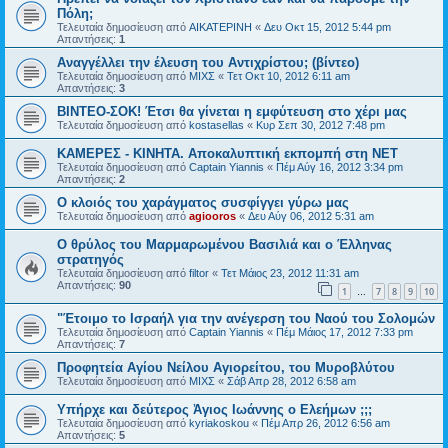
Πόλη;
Τελευταία δημοσίευση από
ΑΙΚΑΤΕΡΙΝΗ
«
Δευ Οκτ 15, 2012 5:44 pm
Απαντήσεις:
1
Αναγγέλλει την έλευση του Αντιχρίστου; (βίντεο)
Τελευταία δημοσίευση από
ΜΙΧΣ
«
Τετ Οκτ 10, 2012 6:11 am
Απαντήσεις:
3
ΒΙΝΤΕΟ-ΣΟΚ! Έτσι θα γίνεται η εμφύτευση στο χέρι μας
Τελευταία δημοσίευση από
kostasellas
«
Κυρ Σεπ 30, 2012 7:48 pm
ΚΑΜΕΡΕΣ - ΚΙΝΗΤΑ. Αποκαλυπτική εκπομπή στη ΝΕΤ
Τελευταία δημοσίευση από
Captain Yiannis
«
Πέμ Αύγ 16, 2012 3:34 pm
Απαντήσεις:
2
Ο κλοιός του χαράγματος συσφίγγει γύρω μας
Τελευταία δημοσίευση από
agiooros
«
Δευ Αύγ 06, 2012 5:31 am
O θρύλος του Μαρμαρωμένου Βασιλιά και ο Έλληνας
στρατηγός
Τελευταία δημοσίευση από
filtor
«
Τετ Μάιος 23, 2012 11:31 am
Απαντήσεις:
90
1
7
8
9
10
…
"Έτοιμο το Ισραήλ για την ανέγερση του Ναού του Σολομών
Τελευταία δημοσίευση από
Captain Yiannis
«
Πέμ Μάιος 17, 2012 7:33 pm
Απαντήσεις:
7
Προφητεία Αγίου Νείλου Αγιορείτου, του Μυροβλύτου
Τελευταία δημοσίευση από
ΜΙΧΣ
«
Σάβ Απρ 28, 2012 6:58 am
Υπήρχε και δεύτερος Ἀγιος Ιωάννης ο Ελεήμων ;;;
Τελευταία δημοσίευση από
kyriakoskou
«
Πέμ Απρ 26, 2012 6:56 am
Απαντήσεις:
5