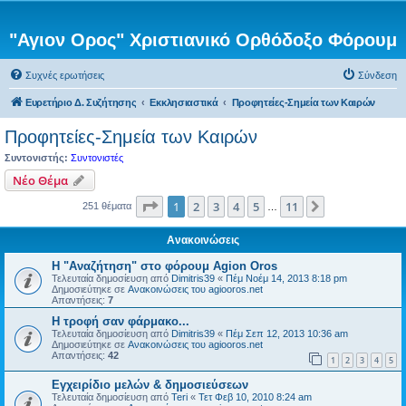
"Αγιον Ορος" Χριστιανικό Ορθόδοξο Φόρουμ
Συχνές ερωτήσεις
Σύνδεση
Ευρετήριο Δ. Συζήτησης
Εκκλησιαστικά
Προφητείες-Σημεία των Καιρών
Προφητείες-Σημεία των Καιρών
Συντονιστής:
Συντονιστές
Νέο Θέμα
Σελίδα
1
από
11
1
2
3
4
5
11
Επόμενη
251 θέματα
…
Ανακοινώσεις
Η "Αναζήτηση" στο φόρουμ Agion Oros
Τελευταία δημοσίευση από
Dimitris39
«
Πέμ Νοέμ 14, 2013 8:18 pm
Δημοσιεύτηκε σε
Ανακοινώσεις του agiooros.net
Απαντήσεις:
7
H τροφή σαν φάρμακο...
Τελευταία δημοσίευση από
Dimitris39
«
Πέμ Σεπ 12, 2013 10:36 am
Δημοσιεύτηκε σε
Ανακοινώσεις του agiooros.net
Απαντήσεις:
42
1
2
3
4
5
Εγχειρίδιο μελών & δημοσιεύσεων
Τελευταία δημοσίευση από
Teri
«
Τετ Φεβ 10, 2010 8:24 am