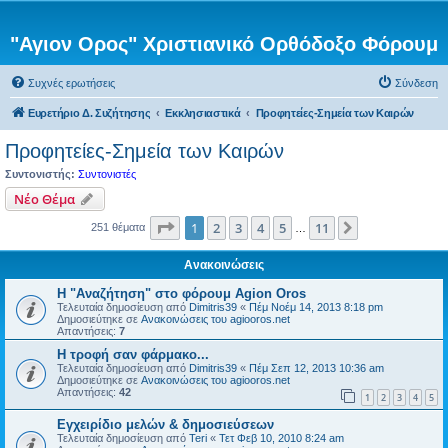
"Αγιον Ορος" Χριστιανικό Ορθόδοξο Φόρουμ
Συχνές ερωτήσεις
Σύνδεση
Ευρετήριο Δ. Συζήτησης
Εκκλησιαστικά
Προφητείες-Σημεία των Καιρών
Προφητείες-Σημεία των Καιρών
Συντονιστής:
Συντονιστές
Νέο Θέμα
Σελίδα
1
από
11
1
2
3
4
5
11
Επόμενη
251 θέματα
…
Ανακοινώσεις
Η "Αναζήτηση" στο φόρουμ Agion Oros
Τελευταία δημοσίευση από
Dimitris39
«
Πέμ Νοέμ 14, 2013 8:18 pm
Δημοσιεύτηκε σε
Ανακοινώσεις του agiooros.net
Απαντήσεις:
7
H τροφή σαν φάρμακο...
Τελευταία δημοσίευση από
Dimitris39
«
Πέμ Σεπ 12, 2013 10:36 am
Δημοσιεύτηκε σε
Ανακοινώσεις του agiooros.net
Απαντήσεις:
42
1
2
3
4
5
Εγχειρίδιο μελών & δημοσιεύσεων
Τελευταία δημοσίευση από
Teri
«
Τετ Φεβ 10, 2010 8:24 am