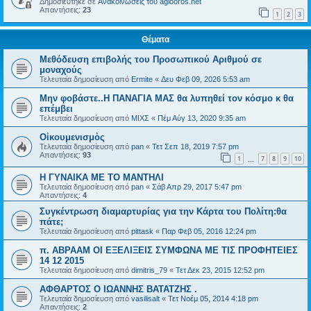
Δημοσιεύτηκε σε
Ανακοινώσεις του agiooros.net
Απαντήσεις:
23
1
2
3
Θέματα
Μεθόδευση επιβολής του Προσωπικού Αριθμού σε
μοναχούς
Τελευταία δημοσίευση από
Ermite
«
Δευ Φεβ 09, 2026 5:53 am
Μην φοβάστε..Η ΠΑΝΑΓΙΑ ΜΑΣ θα λυπηθεί τον κόσμο κ θα
επέμβει
Τελευταία δημοσίευση από
ΜΙΧΣ
«
Πέμ Αύγ 13, 2020 9:35 am
Οἰκουμενισμὸς
Τελευταία δημοσίευση από
pan
«
Τετ Σεπ 18, 2019 7:57 pm
Απαντήσεις:
93
1
7
8
9
10
…
Η ΓΥΝΑΙΚΑ ΜΕ ΤΟ ΜΑΝΤΗΛΙ
Τελευταία δημοσίευση από
pan
«
Σάβ Απρ 29, 2017 5:47 pm
Απαντήσεις:
4
Συγκέντρωση διαμαρτυρίας για την Κάρτα του Πολίτη:θα
πάτε;
Τελευταία δημοσίευση από
pittask
«
Παρ Φεβ 05, 2016 12:24 pm
π. ΑΒΡΑΑΜ ΟΙ ΕΞΕΛΙΞΕΙΣ ΣΥΜΦΩΝΑ ΜΕ ΤΙΣ ΠΡΟΦΗΤΕΙΕΣ
14 12 2015
Τελευταία δημοσίευση από
dimitris_79
«
Τετ Δεκ 23, 2015 12:52 pm
ΑΦΘΑΡΤΟΣ Ο ΙΩΑΝΝΗΣ ΒΑΤΑΤΖΗΣ .
Τελευταία δημοσίευση από
vasilisalt
«
Τετ Νοέμ 05, 2014 4:18 pm
Απαντήσεις:
2