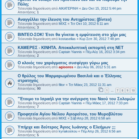
Πόλη;
Τελευταία δημοσίευση από
ΑΙΚΑΤΕΡΙΝΗ
«
Δευ Οκτ 15, 2012 5:44 pm
Απαντήσεις:
1
Αναγγέλλει την έλευση του Αντιχρίστου; (βίντεο)
Τελευταία δημοσίευση από
ΜΙΧΣ
«
Τετ Οκτ 10, 2012 6:11 am
Απαντήσεις:
3
ΒΙΝΤΕΟ-ΣΟΚ! Έτσι θα γίνεται η εμφύτευση στο χέρι μας
Τελευταία δημοσίευση από
kostasellas
«
Κυρ Σεπ 30, 2012 7:48 pm
ΚΑΜΕΡΕΣ - ΚΙΝΗΤΑ. Αποκαλυπτική εκπομπή στη ΝΕΤ
Τελευταία δημοσίευση από
Captain Yiannis
«
Πέμ Αύγ 16, 2012 3:34 pm
Απαντήσεις:
2
Ο κλοιός του χαράγματος συσφίγγει γύρω μας
Τελευταία δημοσίευση από
agiooros
«
Δευ Αύγ 06, 2012 5:31 am
O θρύλος του Μαρμαρωμένου Βασιλιά και ο Έλληνας
στρατηγός
Τελευταία δημοσίευση από
filtor
«
Τετ Μάιος 23, 2012 11:31 am
Απαντήσεις:
90
1
7
8
9
10
…
"Έτοιμο το Ισραήλ για την ανέγερση του Ναού του Σολομών
Τελευταία δημοσίευση από
Captain Yiannis
«
Πέμ Μάιος 17, 2012 7:33 pm
Απαντήσεις:
7
Προφητεία Αγίου Νείλου Αγιορείτου, του Μυροβλύτου
Τελευταία δημοσίευση από
ΜΙΧΣ
«
Σάβ Απρ 28, 2012 6:58 am
Υπήρχε και δεύτερος Ἀγιος Ιωάννης ο Ελεήμων ;;;
Τελευταία δημοσίευση από
kyriakoskou
«
Πέμ Απρ 26, 2012 6:56 am
Απαντήσεις:
5