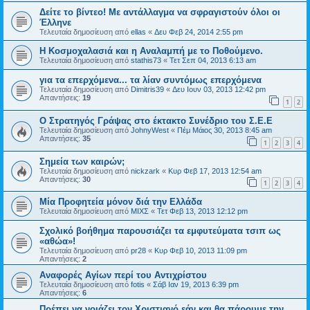
Δείτε το βίντεο! Με αντάλλαγμα να σφραγιστούν όλοι οι
Έλληνε
Τελευταία δημοσίευση από
ellas
«
Δευ Φεβ 24, 2014 2:55 pm
Η Κοσμοχαλασιά και η Αναλαμπή με το Ποθούμενο.
Τελευταία δημοσίευση από
stathis73
«
Τετ Σεπ 04, 2013 6:13 am
για τα επερχόμενα... τα λίαν συντόμως επερχόμενα
Τελευταία δημοσίευση από
Dimitris39
«
Δευ Ιουν 03, 2013 12:42 pm
Απαντήσεις:
19
1
2
Ο Στρατηγός Γράψας στο έκτακτο Συνέδριο του Σ.Ε.Ε
Τελευταία δημοσίευση από
JohnyWest
«
Πέμ Μάιος 30, 2013 8:45 am
Απαντήσεις:
35
1
2
3
4
Σημεία των καιρών;
Τελευταία δημοσίευση από
nickzark
«
Κυρ Φεβ 17, 2013 12:54 am
Απαντήσεις:
30
1
2
3
4
Μία Προφητεία μόνον διά την Ελλάδα
Τελευταία δημοσίευση από
ΜΙΧΣ
«
Τετ Φεβ 13, 2013 12:12 pm
Σχολικό βοήθημα παρουσιάζει τα εμφυτεύματα τσιπ ως
«αθώα»!
Τελευταία δημοσίευση από
pr28
«
Κυρ Φεβ 10, 2013 11:09 pm
Απαντήσεις:
2
Αναφορές Αγίων περί του Αντιχρίστου
Τελευταία δημοσίευση από
fotis
«
Σάβ Ιαν 19, 2013 6:39 pm
Απαντήσεις:
6
Πρέπει να νοιάζει τον Χριστιανό εάν και θα πάρουμε την