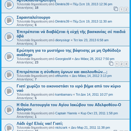
Αρτοκλασία-ερώτηση
Τελευταία δημοσίευση από
Dimitris39
«
Πέμ Σεπ 19, 2013 12:36 pm
Απαντήσεις:
18
1
2
Σαρανταλείτουργο
Τελευταία δημοσίευση από
Dimitris39
«
Πέμ Σεπ 19, 2013 11:30 am
Απαντήσεις:
6
Ἐπιτρέπεται νά διαβάζεται ἡ εὐχή τῆς βασκανίας σέ παιδιά
ἀβά
Τελευταία δημοσίευση από
dionysisgr
«
Τετ Ιαν 23, 2013 6:58 am
Απαντήσεις:
3
Ερώτηση για το μυστήριο της βάφτισης με μη Ορθόδοξο
ανάδοχο
Τελευταία δημοσίευση από
GeorgiosM
«
Δευ Μάιος 28, 2012 7:50 pm
Απαντήσεις:
23
1
2
3
Επιτρέπεται η σύνθεση ύμνων και ακολουθιών...;
Τελευταία δημοσίευση από
efthumhs
«
Δευ Μάιος 14, 2012 3:13 pm
Απαντήσεις:
7
Γιατί χωρίζει το εικονοστάσι το ιερό βήμα από τον κύριο
ναό
Τελευταία δημοσίευση από
kambamaru
«
Τετ Δεκ 14, 2011 10:27 pm
Απαντήσεις:
5
Η Θεία Λειτουργία του Αγίου Ιακώβου του Αδελφοθέου-Ο
Δούρειο
Τελευταία δημοσίευση από
Captain Yiannis
«
Κυρ Οκτ 23, 2011 1:58 pm
Απαντήσεις:
1
Λάδι όχι! Ελιές ναι! Γιατί;
Τελευταία δημοσίευση από
nickzark
«
Δευ Μαρ 21, 2011 11:38 pm