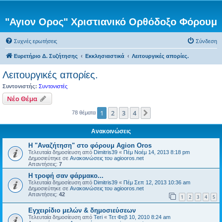
"Αγιον Ορος" Χριστιανικό Ορθόδοξο Φόρουμ
Συχνές ερωτήσεις
Σύνδεση
Ευρετήριο Δ. Συζήτησης
Εκκλησιαστικά
Λειτουργικές απορίες.
Λειτουργικές απορίες.
Συντονιστής:
Συντονιστές
Νέο Θέμα
1
2
3
4
Επόμενη
78 θέματα
Ανακοινώσεις
Η "Αναζήτηση" στο φόρουμ Agion Oros
Τελευταία δημοσίευση από
Dimitris39
«
Πέμ Νοέμ 14, 2013 8:18 pm
Δημοσιεύτηκε σε
Ανακοινώσεις του agiooros.net
Απαντήσεις:
7
H τροφή σαν φάρμακο...
Τελευταία δημοσίευση από
Dimitris39
«
Πέμ Σεπ 12, 2013 10:36 am
Δημοσιεύτηκε σε
Ανακοινώσεις του agiooros.net
Απαντήσεις:
42
1
2
3
4
5
Εγχειρίδιο μελών & δημοσιεύσεων
Τελευταία δημοσίευση από
Teri
«
Τετ Φεβ 10, 2010 8:24 am