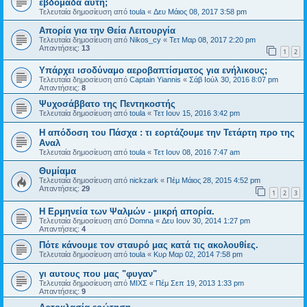
ἑβδομάδα αὐτή;
Τελευταία δημοσίευση από
toula
«
Δευ Μάιος 08, 2017 3:58 pm
Απορία για την Θεία Λειτουργία
Τελευταία δημοσίευση από
Nikos_cy
«
Τετ Μαρ 08, 2017 2:20 pm
Απαντήσεις:
13
1
2
Υπάρχει ισοδύναμο αεροβαπτίσματος για ενήλικους;
Τελευταία δημοσίευση από
Captain Yiannis
«
Σάβ Ιούλ 30, 2016 8:07 pm
Απαντήσεις:
8
Ψυχοσάββατο της Πεντηκοστής
Τελευταία δημοσίευση από
toula
«
Τετ Ιουν 15, 2016 3:42 pm
Η απόδοση του Πάσχα : τι εορτάζουμε την Τετάρτη προ της
Αναλ
Τελευταία δημοσίευση από
toula
«
Τετ Ιουν 08, 2016 7:47 am
Θυμίαμα
Τελευταία δημοσίευση από
nickzark
«
Πέμ Μάιος 28, 2015 4:52 pm
Απαντήσεις:
29
1
2
3
Η Ερμηνεία των Ψαλμών - μικρή απορία.
Τελευταία δημοσίευση από
Domna
«
Δευ Ιουν 30, 2014 1:27 pm
Απαντήσεις:
4
Πότε κάνουμε τον σταυρό μας κατά τις ακολουθίες.
Τελευταία δημοσίευση από
toula
«
Κυρ Μαρ 02, 2014 7:58 pm
γι αυτους που μας "φυγαν"
Τελευταία δημοσίευση από
ΜΙΧΣ
«
Πέμ Σεπ 19, 2013 1:33 pm
Απαντήσεις:
9