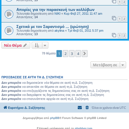
Απαντήσεις:
15
1
2
Απορίες για την παρασκευή των κολλύβων
Τελευταία δημοσίευση από
NIKI
«
Κυρ Φεβ 27, 2011 11:47 am
Απαντήσεις:
14
1
2
Σχετικά με τον Σαραντισμό ... (ερώτηση)
Τελευταία δημοσίευση από
akylina
«
Τρί Φεβ 01, 2011 5:37 pm
Απαντήσεις:
13
1
2
Νέο Θέμα
1
2
3
4
Επόμενη
78 θέματα
Μετάβαση σε
ΠΡΟΣΒΆΣΕΙΣ ΣΕ ΑΥΤΉ ΤΗ Δ. ΣΥΖΉΤΗΣΗ
Δεν μπορείτε
να δημοσιεύετε νέα θέματα σε αυτή τη Δ. Συζήτηση
Δεν μπορείτε
να απαντάτε σε θέματα σε αυτή τη Δ. Συζήτηση
Δεν μπορείτε
να επεξεργάζεστε τις δημοσιεύσεις σας σε αυτή τη Δ. Συζήτηση
Δεν μπορείτε
να διαγράφετε τις δημοσιεύσεις σας σε αυτή τη Δ. Συζήτηση
Δεν μπορείτε
να επισυνάπτετε αρχεία σε αυτή τη Δ. Συζήτηση
Ευρετήριο Δ. Συζήτησης
Όλοι οι χρόνοι είναι
UTC
Δημιουργήθηκε από
phpBB
® Forum Software © phpBB Limited
Ελληνική μετάφραση από το
phpbbgr.com