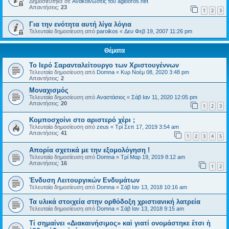
Δημοσιεύτηκε σε
Ανακοινώσεις του agiooros.net
Απαντήσεις:
23
1
2
3
Για την ενότητα αυτή λίγα λόγια
Τελευταία δημοσίευση από
paroikos
«
Δευ Φεβ 19, 2007 11:26 pm
Θέματα
Το Ιερό Σαρανταλείτουργο των Χριστουγέννων
Τελευταία δημοσίευση από
Domna
«
Κυρ Νοέμ 08, 2020 3:48 pm
Απαντήσεις:
2
Μοναχισμός
Τελευταία δημοσίευση από
Αναστάσιος
«
Σάβ Ιαν 11, 2020 12:05 pm
Απαντήσεις:
20
1
2
3
Κομποσχοίνι στο αριστερό χέρι ;
Τελευταία δημοσίευση από
zeus
«
Τρί Σεπ 17, 2019 3:54 am
Απαντήσεις:
41
1
2
3
4
5
Απορία σχετικά με την εξομολόγηση !
Τελευταία δημοσίευση από
Domna
«
Τρί Μαρ 19, 2019 8:12 am
Απαντήσεις:
16
1
2
Ένδυση Λειτουργικών Ενδυμάτων
Τελευταία δημοσίευση από
Domna
«
Σάβ Ιαν 13, 2018 10:16 am
Τα υλικά στοιχεία στην ορθόδοξη χριστιανική λατρεία
Τελευταία δημοσίευση από
Domna
«
Σάβ Ιαν 13, 2018 9:15 am
Τί σημαίνει «Διακαινήσιμος» καὶ γιατί ονομάστηκε ἔτσι ἡ