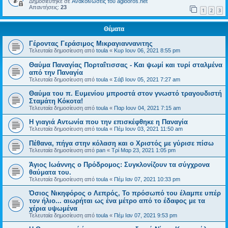
Δημοσιεύτηκε σε
Ανακοινώσεις του agiooros.net
Απαντήσεις:
23
1
2
3
Θέματα
Γέροντας Γεράσιμος Μικραγιαννανιτης
Τελευταία δημοσίευση από
toula
«
Κυρ Ιουν 06, 2021 8:55 pm
Θαύμα Παναγίας Πορταΐτισσας - Και ψωμί και τυρί σταλμένα
από την Παναγία
Τελευταία δημοσίευση από
toula
«
Σάβ Ιουν 05, 2021 7:27 am
Θαύμα του π. Ευμενίου μπροστά στον γνωστό τραγουδιστή
Σταμάτη Κόκοτα!
Τελευταία δημοσίευση από
toula
«
Παρ Ιουν 04, 2021 7:15 am
Η γιαγιά Αντωνία που την επισκέφθηκε η Παναγία
Τελευταία δημοσίευση από
toula
«
Πέμ Ιουν 03, 2021 11:50 am
Πέθανα, πήγα στην κόλαση και ο Χριστός με γύρισε πίσω
Τελευταία δημοσίευση από
pan
«
Τρί Μαρ 23, 2021 1:05 pm
Άγιος Ιωάννης ο Πρόδρομος: Συγκλονίζουν τα σύγχρονα
θαύματα του.
Τελευταία δημοσίευση από
toula
«
Πέμ Ιαν 07, 2021 10:33 pm
Όσιος Νικηφόρος ο Λεπρός, Το πρόσωπό του έλαμπε υπέρ
τον ήλιο... αιωρήται ως ένα μέτρο από το έδαφος με τα
χέρια υψωμένα
Τελευταία δημοσίευση από
toula
«
Πέμ Ιαν 07, 2021 9:53 pm