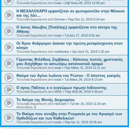
Τελευταία δημοσίευση από
toula
«
Σάβ Νοέμ 09, 2019 12:06 pm
Η ΜΕΧΑΛΟΧΑΡΗ εμφανίζεται σε φωτομοντέλο στην Μύκονο
και της λέει…
Τελευταία δημοσίευση από
Domna
«
Παρ Οκτ 11, 2019 5:24 am
Ο όσιος Ιάκωβος (Τσαλίκης) εμφανίζεται στο κέντρο της
Αθήνας
Τελευταία δημοσίευση από
toula
«
Τρί Αύγ 27, 2019 8:55 am
Οι Άγιοι Ανάργυροι έκαναν την πρώτη μεταμόσχευση στον
κόσμο
Τελευταία δημοσίευση από
stathisekp
«
Δευ Ιούλ 01, 2019 1:32 pm
Γέροντας Φιλόθεος Ζερβάκος : Κάποιος πιστός χριστιανός
μου διηγήθηκε το κατωτέρω κατανυ­κτικό όραμα
Τελευταία δημοσίευση από
toula
«
Παρ Μάιος 31, 2019 11:11 am
Θαύμα του Αγίου Ιωάννη του Ρώσου - Ο άπιστος γιατρός
Τελευταία δημοσίευση από
toula
«
Τρί Μάιος 28, 2019 8:13 pm
Ο αγιος Παΐσιος κ ο ευγνώμων πρωην Ινδουιστης
Τελευταία δημοσίευση από
ΜΙΧΣ
«
Παρ Φεβ 08, 2019 5:48 pm
Το θαύμα της Μονής Δοχειαρίου
Τελευταία δημοσίευση από
nickzark
«
Τρί Ιαν 15, 2019 11:25 am
Απαντήσεις:
2
Το Θαύμα που συνέβη στην Ρουμανία με τον Αγιασμό των
Ορθοδόξων και των Καθολικών!
Τελευταία δημοσίευση από
toula
«
Παρ Ιαν 11, 2019 10:45 am