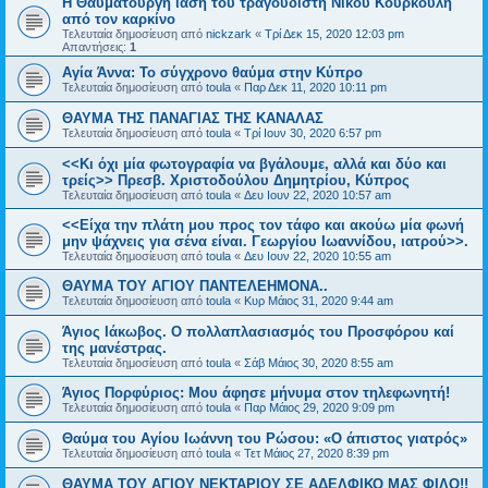
Η Θαυματουργή ίαση του τραγουδιστή Νίκου Κουρκούλη
από τον καρκίνο
Τελευταία δημοσίευση από
nickzark
«
Τρί Δεκ 15, 2020 12:03 pm
Απαντήσεις:
1
Αγία Άννα: Το σύγχρονο θαύμα στην Κύπρο
Τελευταία δημοσίευση από
toula
«
Παρ Δεκ 11, 2020 10:11 pm
ΘΑΥΜΑ ΤΗΣ ΠΑΝΑΓΙΑΣ ΤΗΣ ΚΑΝΑΛΑΣ
Τελευταία δημοσίευση από
toula
«
Τρί Ιουν 30, 2020 6:57 pm
<<Κι όχι μία φωτογραφία να βγάλουμε, αλλά και δύο και
τρείς>> Πρεσβ. Χριστοδούλου Δημητρίου, Κύπρος
Τελευταία δημοσίευση από
toula
«
Δευ Ιουν 22, 2020 10:57 am
<<Είχα την πλάτη μου προς τον τάφο και ακούω μία φωνή
μην ψάχνεις για σένα είναι. Γεωργίου Ιωαννίδου, ιατρού>>.
Τελευταία δημοσίευση από
toula
«
Δευ Ιουν 22, 2020 10:55 am
ΘΑΥΜΑ ΤΟΥ ΑΓΙΟΥ ΠΑΝΤΕΛΕΗΜΟΝΑ..
Τελευταία δημοσίευση από
toula
«
Κυρ Μάιος 31, 2020 9:44 am
Άγιος Ιάκωβος. Ο πολλαπλασιασμός του Προσφόρου καί
της μανέστρας.
Τελευταία δημοσίευση από
toula
«
Σάβ Μάιος 30, 2020 8:55 am
Άγιος Πορφύριος: Μου άφησε μήνυμα στον τηλεφωνητή!
Τελευταία δημοσίευση από
toula
«
Παρ Μάιος 29, 2020 9:09 pm
Θαύμα του Αγίου Ιωάννη του Ρώσου: «Ο άπιστος γιατρός»
Τελευταία δημοσίευση από
toula
«
Τετ Μάιος 27, 2020 8:39 pm
ΘΑΥΜΑ ΤΟΥ ΑΓΙΟΥ ΝΕΚΤΑΡΙΟΥ ΣΕ ΑΔΕΛΦΙΚΟ ΜΑΣ ΦΙΛΟ!!