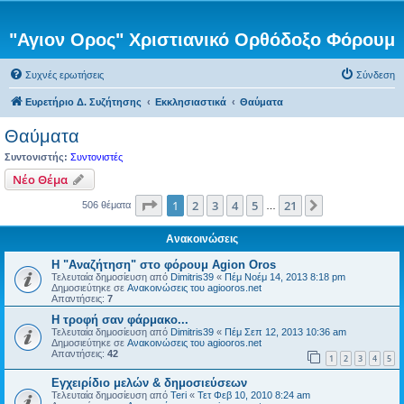
"Αγιον Ορος" Χριστιανικό Ορθόδοξο Φόρουμ
Συχνές ερωτήσεις
Σύνδεση
Ευρετήριο Δ. Συζήτησης
Εκκλησιαστικά
Θαύματα
Θαύματα
Συντονιστής:
Συντονιστές
Νέο Θέμα
Σελίδα
1
από
21
1
2
3
4
5
21
Επόμενη
506 θέματα
…
Ανακοινώσεις
Η "Αναζήτηση" στο φόρουμ Agion Oros
Τελευταία δημοσίευση από
Dimitris39
«
Πέμ Νοέμ 14, 2013 8:18 pm
Δημοσιεύτηκε σε
Ανακοινώσεις του agiooros.net
Απαντήσεις:
7
H τροφή σαν φάρμακο...
Τελευταία δημοσίευση από
Dimitris39
«
Πέμ Σεπ 12, 2013 10:36 am
Δημοσιεύτηκε σε
Ανακοινώσεις του agiooros.net
Απαντήσεις:
42
1
2
3
4
5
Εγχειρίδιο μελών & δημοσιεύσεων
Τελευταία δημοσίευση από
Teri
«
Τετ Φεβ 10, 2010 8:24 am