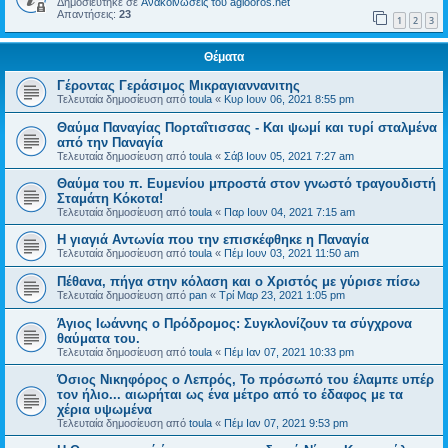
Δημοσιεύτηκε σε
Ανακοινώσεις του agiooros.net
Απαντήσεις:
23
1
2
3
Θέματα
Γέροντας Γεράσιμος Μικραγιαννανιτης
Τελευταία δημοσίευση από
toula
«
Κυρ Ιουν 06, 2021 8:55 pm
Θαύμα Παναγίας Πορταΐτισσας - Και ψωμί και τυρί σταλμένα
από την Παναγία
Τελευταία δημοσίευση από
toula
«
Σάβ Ιουν 05, 2021 7:27 am
Θαύμα του π. Ευμενίου μπροστά στον γνωστό τραγουδιστή
Σταμάτη Κόκοτα!
Τελευταία δημοσίευση από
toula
«
Παρ Ιουν 04, 2021 7:15 am
Η γιαγιά Αντωνία που την επισκέφθηκε η Παναγία
Τελευταία δημοσίευση από
toula
«
Πέμ Ιουν 03, 2021 11:50 am
Πέθανα, πήγα στην κόλαση και ο Χριστός με γύρισε πίσω
Τελευταία δημοσίευση από
pan
«
Τρί Μαρ 23, 2021 1:05 pm
Άγιος Ιωάννης ο Πρόδρομος: Συγκλονίζουν τα σύγχρονα
θαύματα του.
Τελευταία δημοσίευση από
toula
«
Πέμ Ιαν 07, 2021 10:33 pm
Όσιος Νικηφόρος ο Λεπρός, Το πρόσωπό του έλαμπε υπέρ
τον ήλιο... αιωρήται ως ένα μέτρο από το έδαφος με τα
χέρια υψωμένα
Τελευταία δημοσίευση από
toula
«
Πέμ Ιαν 07, 2021 9:53 pm