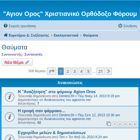
"Αγιον Ορος" Χριστιανικό Ορθόδοξο Φόρουμ
Συχνές ερωτήσεις
Σύνδεση
Ευρετήριο Δ. Συζήτησης
Εκκλησιαστικά
Θαύματα
Θαύματα
Συντονιστής:
Συντονιστές
Νέο Θέμα
Σελίδα
1
από
21
1
2
3
4
5
21
Επόμενη
506 θέματα
…
Ανακοινώσεις
Η "Αναζήτηση" στο φόρουμ Agion Oros
Τελευταία δημοσίευση από
Dimitris39
«
Πέμ Νοέμ 14, 2013 8:18 pm
Δημοσιεύτηκε σε
Ανακοινώσεις του agiooros.net
Απαντήσεις:
7
H τροφή σαν φάρμακο...
Τελευταία δημοσίευση από
Dimitris39
«
Πέμ Σεπ 12, 2013 10:36 am
Δημοσιεύτηκε σε
Ανακοινώσεις του agiooros.net
Απαντήσεις:
42
1
2
3
4
5
Εγχειρίδιο μελών & δημοσιεύσεων
Τελευταία δημοσίευση από
Teri
«
Τετ Φεβ 10, 2010 8:24 am