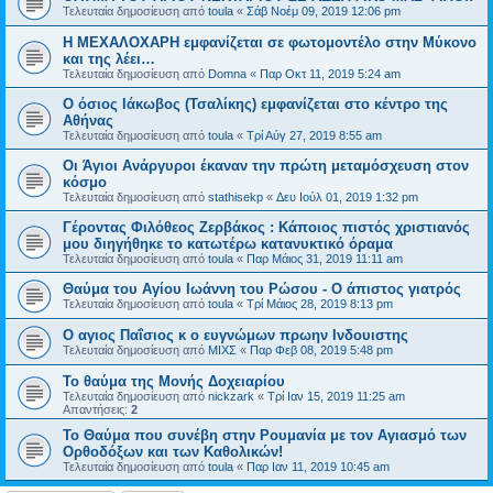
Τελευταία δημοσίευση από
toula
«
Σάβ Νοέμ 09, 2019 12:06 pm
Η ΜΕΧΑΛΟΧΑΡΗ εμφανίζεται σε φωτομοντέλο στην Μύκονο
και της λέει…
Τελευταία δημοσίευση από
Domna
«
Παρ Οκτ 11, 2019 5:24 am
Ο όσιος Ιάκωβος (Τσαλίκης) εμφανίζεται στο κέντρο της
Αθήνας
Τελευταία δημοσίευση από
toula
«
Τρί Αύγ 27, 2019 8:55 am
Οι Άγιοι Ανάργυροι έκαναν την πρώτη μεταμόσχευση στον
κόσμο
Τελευταία δημοσίευση από
stathisekp
«
Δευ Ιούλ 01, 2019 1:32 pm
Γέροντας Φιλόθεος Ζερβάκος : Κάποιος πιστός χριστιανός
μου διηγήθηκε το κατωτέρω κατανυ­κτικό όραμα
Τελευταία δημοσίευση από
toula
«
Παρ Μάιος 31, 2019 11:11 am
Θαύμα του Αγίου Ιωάννη του Ρώσου - Ο άπιστος γιατρός
Τελευταία δημοσίευση από
toula
«
Τρί Μάιος 28, 2019 8:13 pm
Ο αγιος Παΐσιος κ ο ευγνώμων πρωην Ινδουιστης
Τελευταία δημοσίευση από
ΜΙΧΣ
«
Παρ Φεβ 08, 2019 5:48 pm
Το θαύμα της Μονής Δοχειαρίου
Τελευταία δημοσίευση από
nickzark
«
Τρί Ιαν 15, 2019 11:25 am
Απαντήσεις:
2
Το Θαύμα που συνέβη στην Ρουμανία με τον Αγιασμό των
Ορθοδόξων και των Καθολικών!
Τελευταία δημοσίευση από
toula
«
Παρ Ιαν 11, 2019 10:45 am