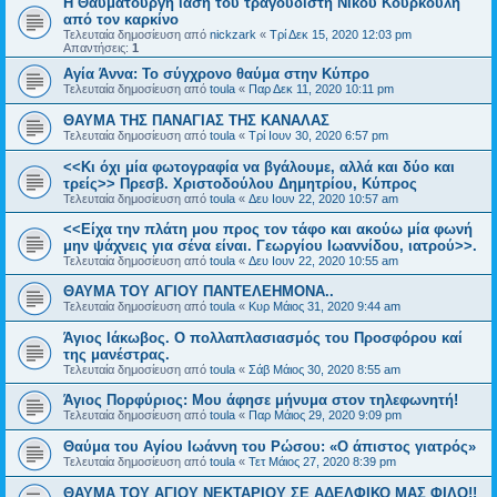
Η Θαυματουργή ίαση του τραγουδιστή Νίκου Κουρκούλη
από τον καρκίνο
Τελευταία δημοσίευση από
nickzark
«
Τρί Δεκ 15, 2020 12:03 pm
Απαντήσεις:
1
Αγία Άννα: Το σύγχρονο θαύμα στην Κύπρο
Τελευταία δημοσίευση από
toula
«
Παρ Δεκ 11, 2020 10:11 pm
ΘΑΥΜΑ ΤΗΣ ΠΑΝΑΓΙΑΣ ΤΗΣ ΚΑΝΑΛΑΣ
Τελευταία δημοσίευση από
toula
«
Τρί Ιουν 30, 2020 6:57 pm
<<Κι όχι μία φωτογραφία να βγάλουμε, αλλά και δύο και
τρείς>> Πρεσβ. Χριστοδούλου Δημητρίου, Κύπρος
Τελευταία δημοσίευση από
toula
«
Δευ Ιουν 22, 2020 10:57 am
<<Είχα την πλάτη μου προς τον τάφο και ακούω μία φωνή
μην ψάχνεις για σένα είναι. Γεωργίου Ιωαννίδου, ιατρού>>.
Τελευταία δημοσίευση από
toula
«
Δευ Ιουν 22, 2020 10:55 am
ΘΑΥΜΑ ΤΟΥ ΑΓΙΟΥ ΠΑΝΤΕΛΕΗΜΟΝΑ..
Τελευταία δημοσίευση από
toula
«
Κυρ Μάιος 31, 2020 9:44 am
Άγιος Ιάκωβος. Ο πολλαπλασιασμός του Προσφόρου καί
της μανέστρας.
Τελευταία δημοσίευση από
toula
«
Σάβ Μάιος 30, 2020 8:55 am
Άγιος Πορφύριος: Μου άφησε μήνυμα στον τηλεφωνητή!
Τελευταία δημοσίευση από
toula
«
Παρ Μάιος 29, 2020 9:09 pm
Θαύμα του Αγίου Ιωάννη του Ρώσου: «Ο άπιστος γιατρός»
Τελευταία δημοσίευση από
toula
«
Τετ Μάιος 27, 2020 8:39 pm
ΘΑΥΜΑ ΤΟΥ ΑΓΙΟΥ ΝΕΚΤΑΡΙΟΥ ΣΕ ΑΔΕΛΦΙΚΟ ΜΑΣ ΦΙΛΟ!!