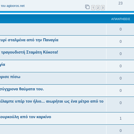
23
του agiooros.net
1
2
3
ΑΠΑΝΤΉΣΕΙΣ
0
τυρί σταλμένα από την Παναγία
0
 τραγουδιστή Σταμάτη Κόκοτα!
0
γία
0
ύρισε πίσω
0
 σύγχρονα θαύματα του.
0
λαμπε υπέρ τον ήλιο... αιωρήται ως ένα μέτρο από το
0
Κουρκούλη από τον καρκίνο
1
0