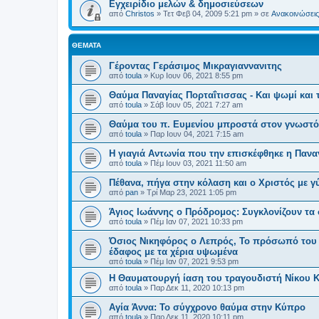
Εγχειρίδιο μελών & δημοσιεύσεων
από
Christos
»
Τετ Φεβ 04, 2009 5:21 pm
» σε
Ανακοινώσεις 
ΘΈΜΑΤΑ
Γέροντας Γεράσιμος Μικραγιαννανιτης
από
toula
»
Κυρ Ιουν 06, 2021 8:55 pm
Θαύμα Παναγίας Πορταΐτισσας - Και ψωμί και 
από
toula
»
Σάβ Ιουν 05, 2021 7:27 am
Θαύμα του π. Ευμενίου μπροστά στον γνωστό
από
toula
»
Παρ Ιουν 04, 2021 7:15 am
Η γιαγιά Αντωνία που την επισκέφθηκε η Πανα
από
toula
»
Πέμ Ιουν 03, 2021 11:50 am
Πέθανα, πήγα στην κόλαση και ο Χριστός με γ
από
pan
»
Τρί Μαρ 23, 2021 1:05 pm
Άγιος Ιωάννης ο Πρόδρομος: Συγκλονίζουν τα
από
toula
»
Πέμ Ιαν 07, 2021 10:33 pm
Όσιος Νικηφόρος ο Λεπρός, Το πρόσωπό του έ
έδαφος με τα χέρια υψωμένα
από
toula
»
Πέμ Ιαν 07, 2021 9:53 pm
Η Θαυματουργή ίαση του τραγουδιστή Νίκου 
από
toula
»
Παρ Δεκ 11, 2020 10:13 pm
Αγία Άννα: Το σύγχρονο θαύμα στην Κύπρο
από
toula
»
Παρ Δεκ 11, 2020 10:11 pm