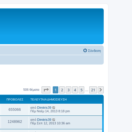
Σύνδεση
Σελίδα
1
από
21
1
2
3
4
5
21
Επόμενη
506 θέματα
…
ΠΡΟΒΟΛΈΣ
ΤΕΛΕΥΤΑΊΑ ΔΗΜΟΣΊΕΥΣΗ
από
Dimitris39
655066
Πέμ Νοέμ 14, 2013 8:18 pm
από
Dimitris39
1248962
Πέμ Σεπ 12, 2013 10:36 am