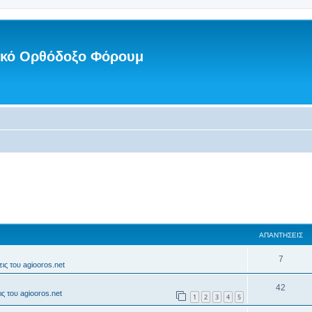
νικό Ορθόδοξο Φόρουμ
ΑΠΑΝΤΉΣΕΙΣ
7
ις του agiooros.net
42
ς του agiooros.net
1
2
3
4
5