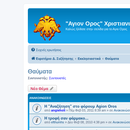
"Αγιον Ορος" Χριστια
Καλώς ήλθατε στην σελίδα για το Αγιο Ορος
Συχνές ερωτήσεις
Ευρετήριο Δ. Συζήτησης
Εκκλησιαστικά
Θαύματα
Θαύματα
Συντονιστής:
Συντονιστές
Νέο Θέμα
ΑΝΑΚΟΙΝΏΣΕΙΣ
Η "Αναζήτηση" στο φόρουμ Agion Oros
από
angieholi
»
Πέμ Φεβ 03, 2011 8:39 am
» σε
Ανακοινώσε
H τροφή σαν φάρμακο...
από
efthumhs
»
Δευ Φεβ 08, 2010 4:38 pm
» σε
Ανακοινώσει