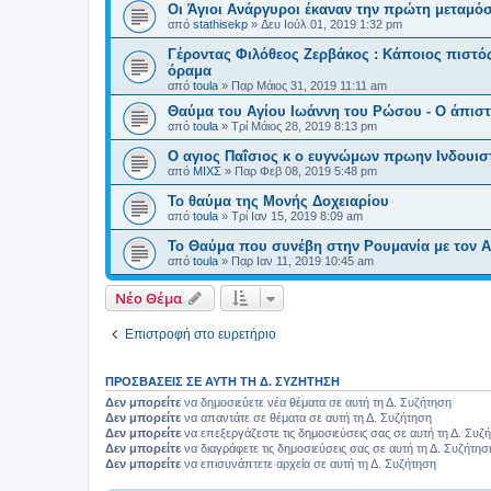
Οι Άγιοι Ανάργυροι έκαναν την πρώτη μεταμό
από
stathisekp
»
Δευ Ιούλ 01, 2019 1:32 pm
Γέροντας Φιλόθεος Ζερβάκος : Κάποιος πιστός
όραμα
από
toula
»
Παρ Μάιος 31, 2019 11:11 am
Θαύμα του Αγίου Ιωάννη του Ρώσου - Ο άπιστ
από
toula
»
Τρί Μάιος 28, 2019 8:13 pm
Ο αγιος Παΐσιος κ ο ευγνώμων πρωην Ινδουισ
από
ΜΙΧΣ
»
Παρ Φεβ 08, 2019 5:48 pm
Το θαύμα της Μονής Δοχειαρίου
από
toula
»
Τρί Ιαν 15, 2019 8:09 am
Το Θαύμα που συνέβη στην Ρουμανία με τον 
από
toula
»
Παρ Ιαν 11, 2019 10:45 am
Νέο Θέμα
Επιστροφή στο ευρετήριο
ΠΡΟΣΒΆΣΕΙΣ ΣΕ ΑΥΤΉ ΤΗ Δ. ΣΥΖΉΤΗΣΗ
Δεν μπορείτε
να δημοσιεύετε νέα θέματα σε αυτή τη Δ. Συζήτηση
Δεν μπορείτε
να απαντάτε σε θέματα σε αυτή τη Δ. Συζήτηση
Δεν μπορείτε
να επεξεργάζεστε τις δημοσιεύσεις σας σε αυτή τη Δ. Συζ
Δεν μπορείτε
να διαγράφετε τις δημοσιεύσεις σας σε αυτή τη Δ. Συζήτησ
Δεν μπορείτε
να επισυνάπτετε αρχεία σε αυτή τη Δ. Συζήτηση