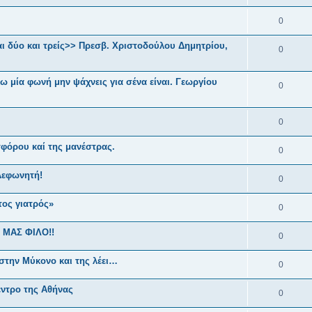
0
αι δύο και τρείς>> Πρεσβ. Χριστοδούλου Δημητρίου,
0
ω μία φωνή μην ψάχνεις για σένα είναι. Γεωργίου
0
0
φόρου καί της μανέστρας.
0
λεφωνητή!
0
ος γιατρός»
0
 ΜΑΣ ΦΙΛΟ!!
0
την Μύκονο και της λέει…
0
έντρο της Αθήνας
0