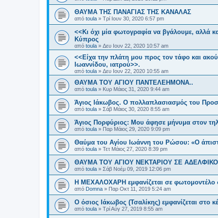
ΘΑΥΜΑ ΤΗΣ ΠΑΝΑΓΙΑΣ ΤΗΣ ΚΑΝΑΛΑΣ
από
toula
»
Τρί Ιουν 30, 2020 6:57 pm
<<Κι όχι μία φωτογραφία να βγάλουμε, αλλά κ
Κύπρος
από
toula
»
Δευ Ιουν 22, 2020 10:57 am
<<Είχα την πλάτη μου προς τον τάφο και ακού
Ιωαννίδου, ιατρού>>.
από
toula
»
Δευ Ιουν 22, 2020 10:55 am
ΘΑΥΜΑ ΤΟΥ ΑΓΙΟΥ ΠΑΝΤΕΛΕΗΜΟΝΑ..
από
toula
»
Κυρ Μάιος 31, 2020 9:44 am
Άγιος Ιάκωβος. Ο πολλαπλασιασμός του Προσ
από
toula
»
Σάβ Μάιος 30, 2020 8:55 am
Άγιος Πορφύριος: Μου άφησε μήνυμα στον τη
από
toula
»
Παρ Μάιος 29, 2020 9:09 pm
Θαύμα του Αγίου Ιωάννη του Ρώσου: «Ο άπιστ
από
toula
»
Τετ Μάιος 27, 2020 8:39 pm
ΘΑΥΜΑ ΤΟΥ ΑΓΙΟΥ ΝΕΚΤΑΡΙΟΥ ΣΕ ΑΔΕΛΦΙΚΟ
από
toula
»
Σάβ Νοέμ 09, 2019 12:06 pm
Η ΜΕΧΑΛΟΧΑΡΗ εμφανίζεται σε φωτομοντέλο σ
από
Domna
»
Παρ Οκτ 11, 2019 5:24 am
Ο όσιος Ιάκωβος (Τσαλίκης) εμφανίζεται στο κ
από
toula
»
Τρί Αύγ 27, 2019 8:55 am