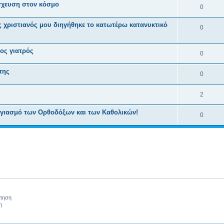
σχευση στον κόσμο
0
 χριστιανός μου διηγήθηκε το κατωτέρω κατανυ­κτικό
0
ος γιατρός
0
της
0
2
Αγιασμό των Ορθοδόξων και των Καθολικών!
0
ήτηση
η