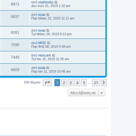
από
stathisekp
6972
Δευ Ιούλ 01, 2019 1:32 pm
από
toula
6637
Παρ Μάιος 31, 2019 11:11 am
από
toula
6261
Τρί Μάιος 28, 2019 8:13 pm
από
ΜΙΧΣ
7595
Παρ Φεβ 08, 2019 5:48 pm
από
nickzark
7445
Τρί Ιαν 15, 2019 11:25 am
από
toula
6603
Παρ Ιαν 11, 2019 10:45 am
Σελίδα
1
από
21
1
2
3
4
5
21
Επόμενη
506 θέματα
…
Μετάβαση σε