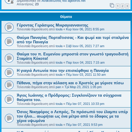
Δημοσιεύτηκε σε
Ανακοινώσεις του agiooros.net
Απαντήσεις:
23
1
2
3
Θέματα
Γέροντας Γεράσιμος Μικραγιαννανιτης
Τελευταία δημοσίευση από
toula
«
Κυρ Ιουν 06, 2021 8:55 pm
Θαύμα Παναγίας Πορταΐτισσας - Και ψωμί και τυρί σταλμένα
από την Παναγία
Τελευταία δημοσίευση από
toula
«
Σάβ Ιουν 05, 2021 7:27 am
Θαύμα του π. Ευμενίου μπροστά στον γνωστό τραγουδιστή
Σταμάτη Κόκοτα!
Τελευταία δημοσίευση από
toula
«
Παρ Ιουν 04, 2021 7:15 am
Η γιαγιά Αντωνία που την επισκέφθηκε η Παναγία
Τελευταία δημοσίευση από
toula
«
Πέμ Ιουν 03, 2021 11:50 am
Πέθανα, πήγα στην κόλαση και ο Χριστός με γύρισε πίσω
Τελευταία δημοσίευση από
pan
«
Τρί Μαρ 23, 2021 1:05 pm
Άγιος Ιωάννης ο Πρόδρομος: Συγκλονίζουν τα σύγχρονα
θαύματα του.
Τελευταία δημοσίευση από
toula
«
Πέμ Ιαν 07, 2021 10:33 pm
Όσιος Νικηφόρος ο Λεπρός, Το πρόσωπό του έλαμπε υπέρ
τον ήλιο... αιωρήται ως ένα μέτρο από το έδαφος με τα
χέρια υψωμένα
Τελευταία δημοσίευση από
toula
«
Πέμ Ιαν 07, 2021 9:53 pm