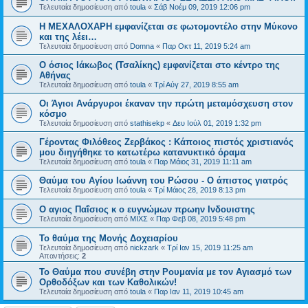
Τελευταία δημοσίευση από
toula
«
Σάβ Νοέμ 09, 2019 12:06 pm
Η ΜΕΧΑΛΟΧΑΡΗ εμφανίζεται σε φωτομοντέλο στην Μύκονο
και της λέει…
Τελευταία δημοσίευση από
Domna
«
Παρ Οκτ 11, 2019 5:24 am
Ο όσιος Ιάκωβος (Τσαλίκης) εμφανίζεται στο κέντρο της
Αθήνας
Τελευταία δημοσίευση από
toula
«
Τρί Αύγ 27, 2019 8:55 am
Οι Άγιοι Ανάργυροι έκαναν την πρώτη μεταμόσχευση στον
κόσμο
Τελευταία δημοσίευση από
stathisekp
«
Δευ Ιούλ 01, 2019 1:32 pm
Γέροντας Φιλόθεος Ζερβάκος : Κάποιος πιστός χριστιανός
μου διηγήθηκε το κατωτέρω κατανυ­κτικό όραμα
Τελευταία δημοσίευση από
toula
«
Παρ Μάιος 31, 2019 11:11 am
Θαύμα του Αγίου Ιωάννη του Ρώσου - Ο άπιστος γιατρός
Τελευταία δημοσίευση από
toula
«
Τρί Μάιος 28, 2019 8:13 pm
Ο αγιος Παΐσιος κ ο ευγνώμων πρωην Ινδουιστης
Τελευταία δημοσίευση από
ΜΙΧΣ
«
Παρ Φεβ 08, 2019 5:48 pm
Το θαύμα της Μονής Δοχειαρίου
Τελευταία δημοσίευση από
nickzark
«
Τρί Ιαν 15, 2019 11:25 am
Απαντήσεις:
2
Το Θαύμα που συνέβη στην Ρουμανία με τον Αγιασμό των
Ορθοδόξων και των Καθολικών!
Τελευταία δημοσίευση από
toula
«
Παρ Ιαν 11, 2019 10:45 am