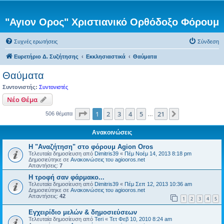
"Αγιον Ορος" Χριστιανικό Ορθόδοξο Φόρουμ
Συχνές ερωτήσεις
Σύνδεση
Ευρετήριο Δ. Συζήτησης
Εκκλησιαστικά
Θαύματα
Θαύματα
Συντονιστής:
Συντονιστές
Νέο Θέμα
Σελίδα
1
από
21
1
2
3
4
5
21
Επόμενη
506 θέματα
…
Ανακοινώσεις
Η "Αναζήτηση" στο φόρουμ Agion Oros
Τελευταία δημοσίευση από
Dimitris39
«
Πέμ Νοέμ 14, 2013 8:18 pm
Δημοσιεύτηκε σε
Ανακοινώσεις του agiooros.net
Απαντήσεις:
7
H τροφή σαν φάρμακο...
Τελευταία δημοσίευση από
Dimitris39
«
Πέμ Σεπ 12, 2013 10:36 am
Δημοσιεύτηκε σε
Ανακοινώσεις του agiooros.net
Απαντήσεις:
42
1
2
3
4
5
Εγχειρίδιο μελών & δημοσιεύσεων
Τελευταία δημοσίευση από
Teri
«
Τετ Φεβ 10, 2010 8:24 am