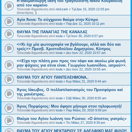
Η Θαυματουργή ίαση του τραγουδιστή Νίκου Κουρκούλη
από τον καρκίνο
Τελευταία δημοσίευση από
nickzark
«
Τρί Δεκ 15, 2020 12:03 pm
Απαντήσεις:
1
Αγία Άννα: Το σύγχρονο θαύμα στην Κύπρο
Τελευταία δημοσίευση από
toula
«
Παρ Δεκ 11, 2020 10:11 pm
ΘΑΥΜΑ ΤΗΣ ΠΑΝΑΓΙΑΣ ΤΗΣ ΚΑΝΑΛΑΣ
Τελευταία δημοσίευση από
toula
«
Τρί Ιουν 30, 2020 6:57 pm
<<Κι όχι μία φωτογραφία να βγάλουμε, αλλά και δύο και
τρείς>> Πρεσβ. Χριστοδούλου Δημητρίου, Κύπρος
Τελευταία δημοσίευση από
toula
«
Δευ Ιουν 22, 2020 10:57 am
<<Είχα την πλάτη μου προς τον τάφο και ακούω μία φωνή
μην ψάχνεις για σένα είναι. Γεωργίου Ιωαννίδου, ιατρού>>.
Τελευταία δημοσίευση από
toula
«
Δευ Ιουν 22, 2020 10:55 am
ΘΑΥΜΑ ΤΟΥ ΑΓΙΟΥ ΠΑΝΤΕΛΕΗΜΟΝΑ..
Τελευταία δημοσίευση από
toula
«
Κυρ Μάιος 31, 2020 9:44 am
Άγιος Ιάκωβος. Ο πολλαπλασιασμός του Προσφόρου καί
της μανέστρας.
Τελευταία δημοσίευση από
toula
«
Σάβ Μάιος 30, 2020 8:55 am
Άγιος Πορφύριος: Μου άφησε μήνυμα στον τηλεφωνητή!
Τελευταία δημοσίευση από
toula
«
Παρ Μάιος 29, 2020 9:09 pm
Θαύμα του Αγίου Ιωάννη του Ρώσου: «Ο άπιστος γιατρός»
Τελευταία δημοσίευση από
toula
«
Τετ Μάιος 27, 2020 8:39 pm
ΘΑΥΜΑ ΤΟΥ ΑΓΙΟΥ ΝΕΚΤΑΡΙΟΥ ΣΕ ΑΔΕΛΦΙΚΟ ΜΑΣ ΦΙΛΟ!!